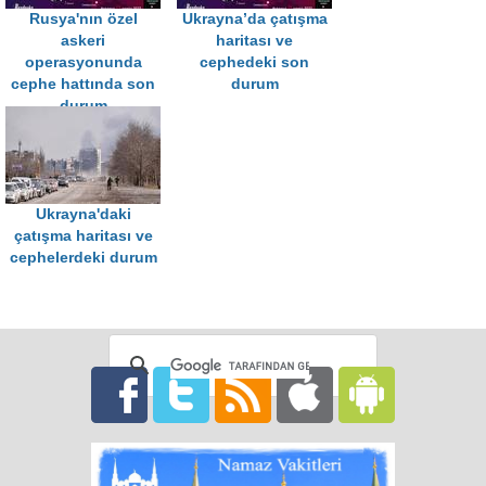
Rusya'nın özel
Ukrayna’da çatışma
askeri
haritası ve
operasyonunda
cephedeki son
cephe hattında son
durum
durum
Ukrayna'daki
çatışma haritası ve
cephelerdeki durum