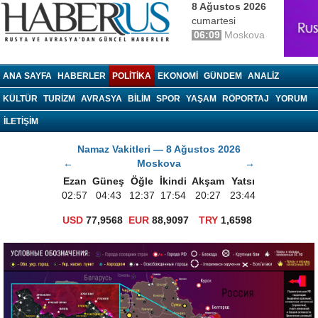
8 Ağustos 2026
cumartesi
06:09
Moskova
haberrus.ru
ANA SAYFA
HABERLER
POLITIKA
EKONOMI
GÜNDEM
ANALIZ
KÜLTÜR
TURIZM
AVRASYA
BILIM
SPOR
YAŞAM
RÖPORTAJ
YORUM
İLETİŞİM
Namaz Vakitleri — 8 Ağustos 2026
←
Moskova
→
Ezan
Güneş
Öğle
İkindi
Akşam
Yatsı
02:57
04:43
12:37
17:54
20:27
23:44
USD
77,9568
EUR
88,9097
TRY
1,6598