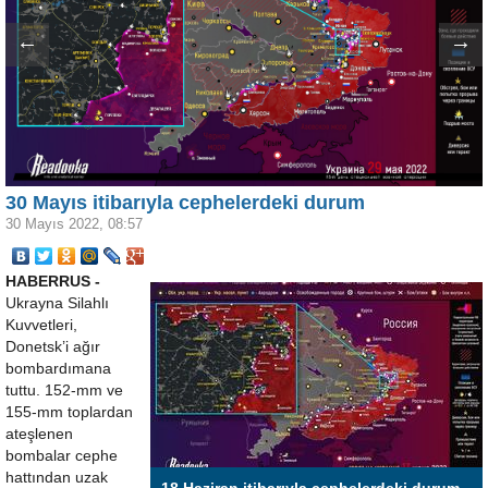
←
→
30 Mayıs itibarıyla cephelerdeki durum
30 Mayıs 2022, 08:57
HABERRUS -
Ukrayna Silahlı
Kuvvetleri,
Donetsk’i ağır
bombardımana
tuttu. 152-mm ve
155-mm toplardan
ateşlenen
bombalar cephe
hattından uzak