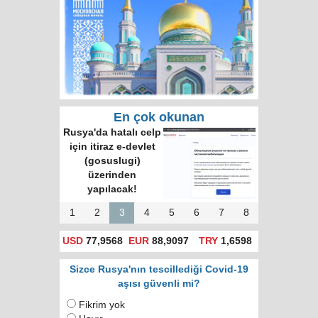
En çok okunan
Rusya'da hatalı celp
için itiraz e-devlet
(gosuslugi)
üzerinden
yapılacak!
1
2
3
4
5
6
7
8
USD
77,9568
EUR
88,9097
TRY
1,6598
Sizce Rusya'nın tescillediği Covid-19
aşısı güvenli mi?
Fikrim yok