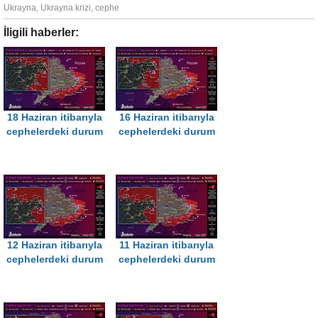
Ukrayna
,
Ukrayna krizi
,
cephe
İligili haberler:
18 Haziran itibarıyla
16 Haziran itibarıyla
cephelerdeki durum
cephelerdeki durum
12 Haziran itibarıyla
11 Haziran itibarıyla
cephelerdeki durum
cephelerdeki durum