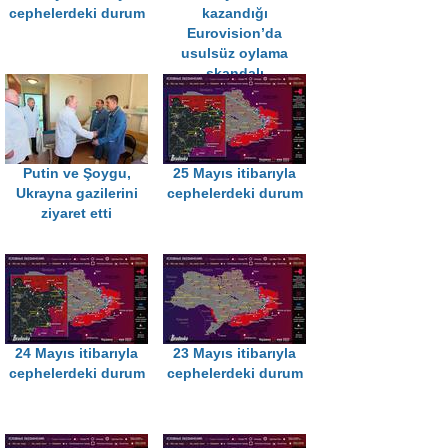
cephelerdeki durum
kazandığı
Eurovision’da
usulsüz oylama
skandalı
Putin ve Şoygu,
25 Mayıs itibarıyla
Ukrayna gazilerini
cephelerdeki durum
ziyaret etti
24 Mayıs itibarıyla
23 Mayıs itibarıyla
cephelerdeki durum
cephelerdeki durum