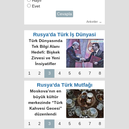
Hayır
Evet
Cevapla
Anketler →
Rusya'da Türk İş Dünyasi
Türk Dünyasında
Tek Bilgi Alanı
Hedefi: Bişkek
Zirvesi ve Yeni
İnsiyatifler
1
2
3
4
5
6
7
8
Rusya’da Türk Mutfağı
Moskova’nın en
büyük kültür
merkezinde “Türk
Kahvesi Gecesi”
düzenlendi
1
2
3
4
5
6
7
8