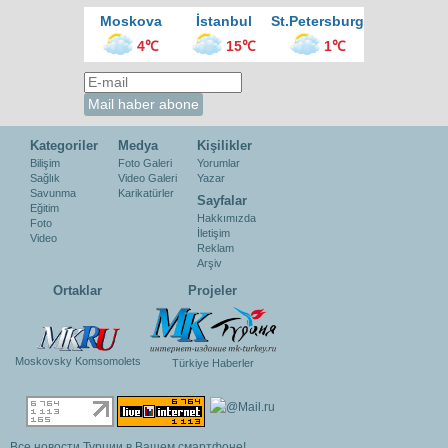
Moskova
İstanbul
St.Petersburg
4℃
15℃
1℃
Kategoriler
Medya
Kişilikler
Bilişim
Foto Galeri
Yorumlar
Sağlık
Video Galeri
Yazar
Savunma
Karikatürler
Sayfalar
Eğitim
Hakkımızda
Foto
İletişim
Video
Reklam
Arşiv
Ortaklar
Projeler
Moskovsky Komsomolets
Türkiye Haberler
Все новости Турции в Вашем смартфоне!