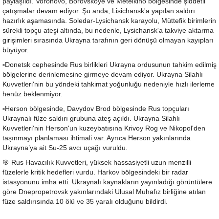
paylaşıldı. Voronovo, Borovskoye ve Metelkino bölgesinde şiddetli
çatışmalar devam ediyor. Şu anda, Lisichansk'a yapılan saldırı
hazırlık aşamasında. Soledar-Lysichansk karayolu, Müttefik birimlerin
sürekli topçu ateşi altında, bu nedenle, Lysichansk'a takviye aktarma
girişimleri sırasında Ukrayna tarafının geri dönüşü olmayan kayıpları
büyüyor.
▫️Donetsk cephesinde Rus birlikleri Ukrayna ordusunun tahkim edilmiş
bölgelerine derinlemesine girmeye devam ediyor. Ukrayna Silahlı
Kuvvetleri'nin bu yöndeki tahkimat yoğunluğu nedeniyle hızlı ilerleme
henüz beklenmiyor.
▫️Herson bölgesinde, Davydov Brod bölgesinde Rus topçuları
Ukraynalı füze saldırı grubuna ateş açıldı. Ukrayna Silahlı
Kuvvetleri'nin Herson'un kuzeybatısına Krivoy Rog ve Nikopol'den
taşınmayı planlaması ihtimali var. Ayrıca Herson yakınlarında
Ukrayna’ya ait Su-25 avcı uçağı vuruldu.
🎯 Rus Havacılık Kuvvetleri, yüksek hassasiyetli uzun menzilli
füzelerle kritik hedefleri vurdu. Harkov bölgesindeki bir radar
istasyonunu imha etti. Ukraynalı kaynakların yayınladığı görüntülere
göre Dnepropetrovsk yakınlarındaki Ulusal Muhafız birliğine atılan
füze saldırısında 10 ölü ve 35 yaralı olduğunu bildirdi.