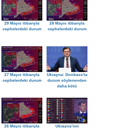
29 Mayıs itibarıyla
28 Mayıs itibarıyla
cephelerdeki durum
cephelerdeki durum
27 Mayıs itibarıyla
Ukrayna: Donbass'ta
cephelerdeki durum
durum söylenenden
daha kötü
26 Mayıs itibarıyla
Ukrayna’nın