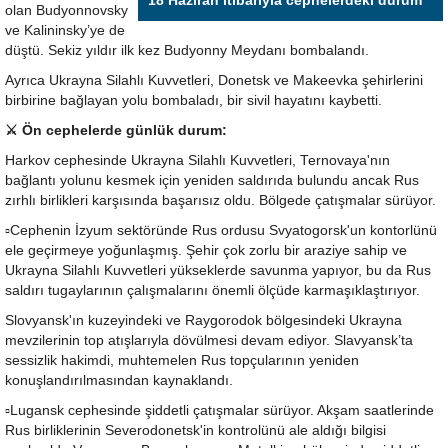
18 Haziran itibarıyla cephelerdeki durum
olan Budyonnovsky
ve Kalininsky’ye de
düştü. Sekiz yıldır ilk kez Budyonny Meydanı bombalandı.
Ayrıca Ukrayna Silahlı Kuvvetleri, Donetsk ve Makeevka şehirlerini
birbirine bağlayan yolu bombaladı, bir sivil hayatını kaybetti.
⚔️ Ön cephelerde günlük durum:
Harkov cephesinde Ukrayna Silahlı Kuvvetleri, Ternovaya'nın
bağlantı yolunu kesmek için yeniden saldırıda bulundu ancak Rus
zırhlı birlikleri karşısında başarısız oldu. Bölgede çatışmalar sürüyor.
▫️Cephenin İzyum sektöründe Rus ordusu Svyatogorsk'un kontorlünü
ele geçirmeye yoğunlaşmış. Şehir çok zorlu bir araziye sahip ve
Ukrayna Silahlı Kuvvetleri yükseklerde savunma yapıyor, bu da Rus
saldırı tugaylarının çalışmalarını önemli ölçüde karmaşıklaştırıyor.
Slovyansk'ın kuzeyindeki ve Raygorodok bölgesindeki Ukrayna
mevzilerinin top atışlarıyla dövülmesi devam ediyor. Slavyansk’ta
sessizlik hakimdi, muhtemelen Rus topçularının yeniden
konuşlandırılmasından kaynaklandı.
▫️Lugansk cephesinde şiddetli çatışmalar sürüyor. Akşam saatlerinde
Rus birliklerinin Severodonetsk'in kontrolünü ale aldığı bilgisi