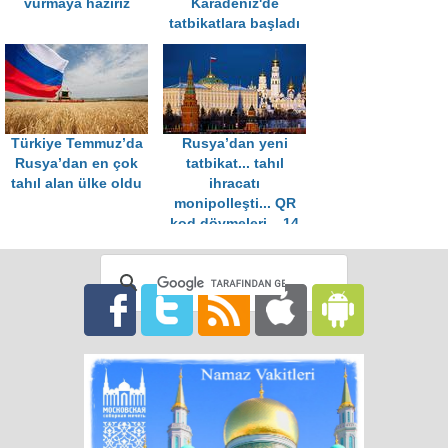
vurmaya hazırız
Karadeniz'de
tatbikatlara başladı
Türkiye Temmuz’da
Rusya’dan yeni
Rusya’dan en çok
tatbikat... tahıl
tahıl alan ülke oldu
ihracatı
monipolleşti... QR
kod dövmeleri... 14
Temmuz Rusya
gündemleri