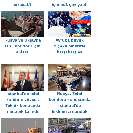
çıkacak?
için çok şey yaptı
Rusya ve Ukrayna
Avrupa büyük
tahıl koridoru için
ölçekli bir krizle
anlaştı
karşı karşıya
İstanbul'da tahıl
Rusya: Tahıl
koridoru zirvesi:
koridoru konusunda
Teknik konularda
İstanbul'da
mutabık kalındı
teklifimizi sunduk