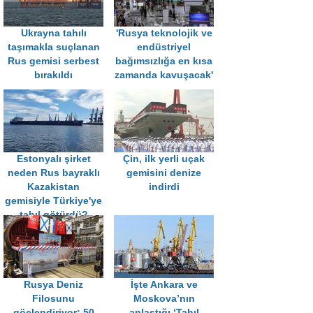
Ukrayna tahılı
'Rusya teknolojik ve
taşımakla suçlanan
endüstriyel
Rus gemisi serbest
bağımsızlığa en kısa
bırakıldı
zamanda kavuşacak'
Estonyalı şirket
Çin, ilk yerli uçak
neden Rus bayraklı
gemisini denize
Kazakistan
indirdi
gemisiyle Türkiye'ye
tahıl götürdü?
Rusya Deniz
İşte Ankara ve
Filosunu
Moskova’nın
göçlendiriyor: 50
anlaştığı ‘Tahıl