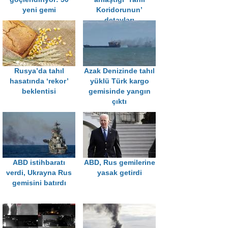
yeni gemi
Koridorunun’
detayları
Rusya’da tahıl
Azak Denizinde tahıl
hasatında ‘rekor’
yüklü Türk kargo
beklentisi
gemisinde yangın
çıktı
ABD istihbaratı
ABD, Rus gemilerine
verdi, Ukrayna Rus
yasak getirdi
gemisini batırdı