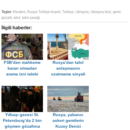
Tegler:
Reuters
,
Rusya Türkiye ticaret
,
Türkiye
,
Ukrayna
,
Ukrayna krizi
,
gemi
,
gözaltı
,
tahıl
,
tahıl yasağı
İligili haberler:
FSB’den mahkeme
Rusya’dan tahıl
kararı olmadan
anlaşmasını
arama izni talebi
uzatmama sinyali
Yılbaşı gecesi St.
Rusya, yabancı
Petersburg’da 2 bin
askeri gemilerin
göçmen gözaltına
Kuzey Denizi