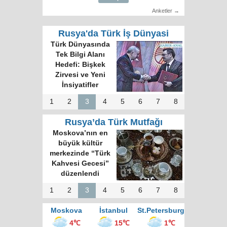
Anketler →
Rusya'da Türk İş Dünyasi
Türk Dünyasında
Tek Bilgi Alanı
Hedefi: Bişkek
Zirvesi ve Yeni
İnsiyatifler
1
2
3
4
5
6
7
8
Rusya’da Türk Mutfağı
Moskova’nın en
büyük kültür
merkezinde “Türk
Kahvesi Gecesi”
düzenlendi
1
2
3
4
5
6
7
8
Moskova
İstanbul
St.Petersburg
4℃
15℃
1℃