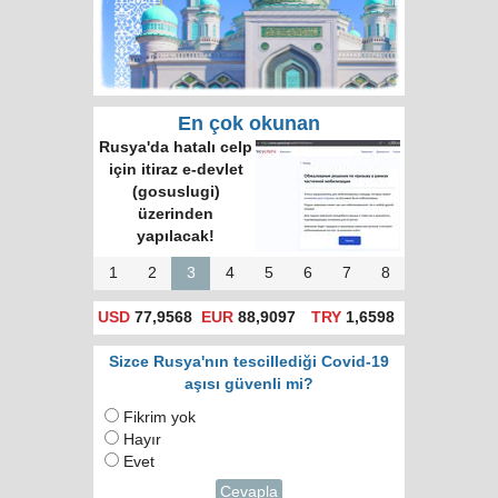
En çok okunan
Rusya'da hatalı celp
için itiraz e-devlet
(gosuslugi)
üzerinden
yapılacak!
1
2
3
4
5
6
7
8
USD
77,9568
EUR
88,9097
TRY
1,6598
Sizce Rusya'nın tescillediği Covid-19
aşısı güvenli mi?
Fikrim yok
Hayır
Evet
Cevapla