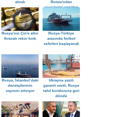
alındı
Rotası'ndan
geçişlerini yeniden
düzenledi
Rusya’nın Çin'e altın
Rusya-Türkiye
ihracatı rekor kırdı
arasında feribot
seferleri başlayacak
Rusya, İstanbul’daki
Ukrayna yazılı
denetçilerinin
garanti verdi, Rusya
sayısını artırıyor
tahıl koridoruna geri
döndü