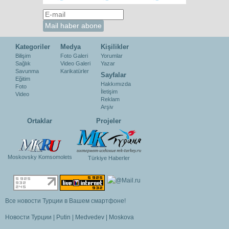
Kategoriler
Medya
Kişilikler
Bilişim
Foto Galeri
Yorumlar
Sağlık
Video Galeri
Yazar
Savunma
Karikatürler
Sayfalar
Eğitim
Hakkımızda
Foto
İletişim
Video
Reklam
Arşiv
Ortaklar
Projeler
Moskovsky Komsomolets
Türkiye Haberler
Все новости Турции в Вашем смартфоне!
Новости Турции
|
Putin
|
Medvedev
|
Moskova