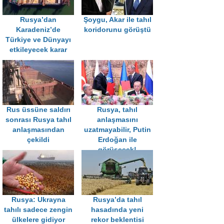
Rusya’dan
Şoygu, Akar ile tahıl
Karadeniz’de
koridorunu görüştü
Türkiye ve Dünyayı
etkileyecek karar
Rus üssüne saldırı
Rusya, tahıl
sonrası Rusya tahıl
anlaşmasını
anlaşmasından
uzatmayabilir, Putin
çekildi
Erdoğan ile
görüşecek!
Rusya: Ukrayna
Rusya’da tahıl
tahılı sadece zengin
hasadında yeni
ülkelere gidiyor
rekor beklentisi