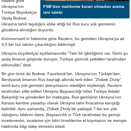
habere göre
Ukrayna’nın
FSB’den mahkeme kararı olmadan arama
Türkiye Büyükelçisi
izni talebi
Vasily Bodnar,
Ukrayna tahılı taşıdığını iddia ettiği bir Rus kuru yük gemisinin
gözaltına alındığını duyurdu.
Kommersant’ın haberine göre Reuters, bu gemiden Ukrayna'ya ait
4,5 bin ton tahılın çıkarıldığını bildirmişti.
Ukrayna büyükelçisi açıklamasında “Tam bir işbirliğimiz var. Gemi şu
anda limanın girişinde duruyor, Türkiye gümrük yetkilileri tarafından
alıkonuldu” dedi.
Bir gün önce de Bodnar, Facebook’tan, Ukrayna'nın Türkiye'den,
Berdyansk limanını Rus bayrağı altında terk eden "Zhibek Zholy"
isimli kuru yük gemisini alıkoymasını istediğini söylemişti. Reuters
tarafından elde edilen Ukrayna Başsavcılığı'ndan Türkiye Adalet
Bakanlığı'na gönderilen bir mektupta, Rus gemisinin Ukrayna'nın
Karasu kentine yasadışı olarak Ukrayna tahıl ihracatına karıştığı
belirtildi. Aynı zamanda, Zhibek Zholy'de yaklaşık 7 bin ton yük
olduğunu bildiren daire, Başsavcılık'ın Türk tarafından bu gemiyi
incelemesini, inceleme için tahıl örneklerine el koymasını ve menşei
hakkında bilgi talep etmesini istedi.