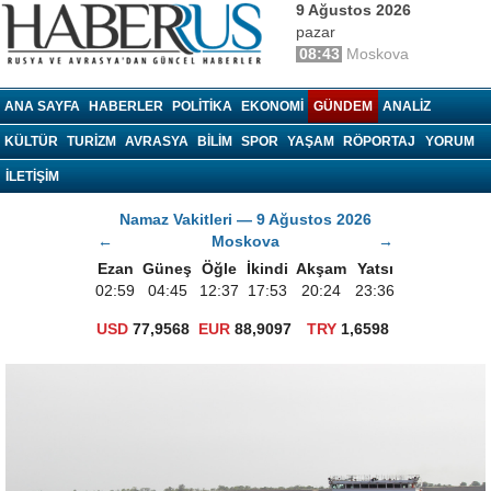
9 Ağustos 2026
pazar
08:43
Moskova
haberrus.ru
ANA SAYFA
HABERLER
POLITIKA
EKONOMI
GÜNDEM
ANALIZ
KÜLTÜR
TURIZM
AVRASYA
BILIM
SPOR
YAŞAM
RÖPORTAJ
YORUM
İLETİŞİM
Namaz Vakitleri — 9 Ağustos 2026
←
Moskova
→
Ezan
Güneş
Öğle
İkindi
Akşam
Yatsı
02:59
04:45
12:37
17:53
20:24
23:36
USD
77,9568
EUR
88,9097
TRY
1,6598