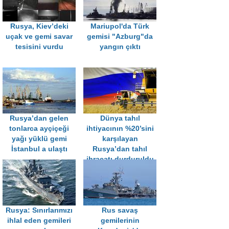
Rusya, Kiev’deki
Mariupol'da Türk
uçak ve gemi savar
gemisi "Azburg"da
tesisini vurdu
yangın çıktı
Rusya’dan gelen
Dünya tahıl
tonlarca ayçiçeği
ihtiyacının %20’sini
yağı yüklü gemi
karşılayan
İstanbul a ulaştı
Rusya’dan tahıl
ihracatı durduruldu
Rusya: Sınırlarımızı
Rus savaş
ihlal eden gemileri
gemilerinin