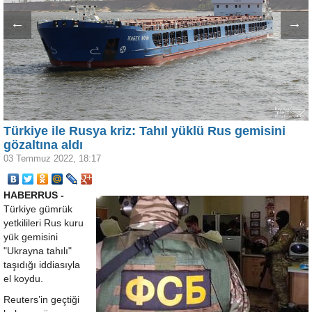
←
→
Türkiye ile Rusya kriz: Tahıl yüklü Rus gemisini
gözaltına aldı
03 Temmuz 2022, 18:17
HABERRUS -
Türkiye gümrük
yetkilileri Rus kuru
yük gemisini
"Ukrayna tahılı"
taşıdığı iddiasıyla
el koydu.
Reuters’in geçtiği