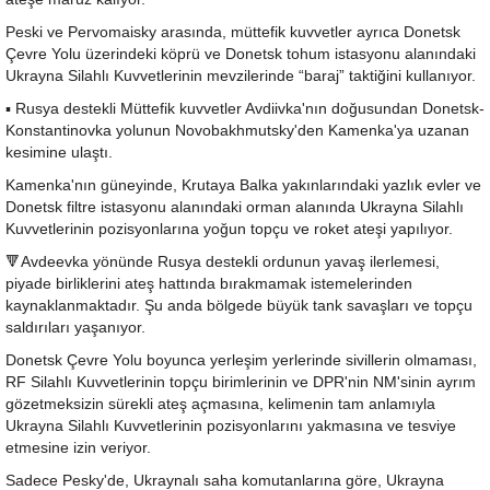
Peski ve Pervomaisky arasında, müttefik kuvvetler ayrıca Donetsk
Çevre Yolu üzerindeki köprü ve Donetsk tohum istasyonu alanındaki
Ukrayna Silahlı Kuvvetlerinin mevzilerinde “baraj” taktiğini kullanıyor.
▪️ Rusya destekli Müttefik kuvvetler Avdiivka'nın doğusundan Donetsk-
Konstantinovka yolunun Novobakhmutsky'den Kamenka'ya uzanan
kesimine ulaştı.
Kamenka'nın güneyinde, Krutaya Balka yakınlarındaki yazlık evler ve
Donetsk filtre istasyonu alanındaki orman alanında Ukrayna Silahlı
Kuvvetlerinin pozisyonlarına yoğun topçu ve roket ateşi yapılıyor.
🔻Avdeevka yönünde Rusya destekli ordunun yavaş ilerlemesi,
piyade birliklerini ateş hattında bırakmamak istemelerinden
kaynaklanmaktadır. Şu anda bölgede büyük tank savaşları ve topçu
saldırıları yaşanıyor.
Donetsk Çevre Yolu boyunca yerleşim yerlerinde sivillerin olmaması,
RF Silahlı Kuvvetlerinin topçu birimlerinin ve DPR'nin NM'sinin ayrım
gözetmeksizin sürekli ateş açmasına, kelimenin tam anlamıyla
Ukrayna Silahlı Kuvvetlerinin pozisyonlarını yakmasına ve tesviye
etmesine izin veriyor.
Sadece Pesky'de, Ukraynalı saha komutanlarına göre, Ukrayna