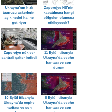
U krayna'nın hızlı
Zaporojye NS’nin
taarruzu askerlerini
kapatılması hangi
açık hedef haline
bölgeleri olumsuz
getiriyor
etkileyecek?
Zaporojye nükleer
11 Eylül itibarıyla
santrali şalter indirdi
Ukrayna’da cephe
haritası ve son
durum
10 Eylül itibarıyla
8 Eylül itibarıyla
Ukrayna’da cephe
Ukrayna’da cephe
haritası ve son
haritası ve son