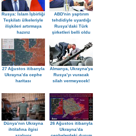
Rusya: İslam İşbirliği
ABD'nin yaptırım
Teşkilatı ülkeleriyle
tehdidiyle uyardığı
ilişkileri artırmaya
Rusya’daki Türk
hazırız
şirketleri belli oldu
27 Ağustos itibarıyla
Almanya, Ukrayna'ya
Ukrayna’da cephe
Rusya’yı vuracak
haritası
silah vermeyecek!
Dünya’nın Ukrayna
26 Ağustos itibarıyla
ihtilafına ilgisi
Ukrayna’da
azalıyor
cephelerdeki durum