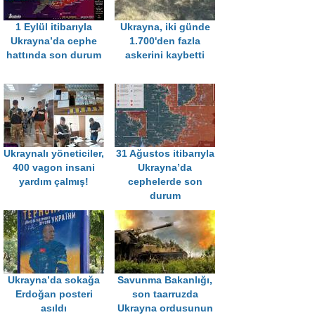
1 Eylül itibarıyla
Ukrayna, iki günde
Ukrayna’da cephe
1.700'den fazla
hattında son durum
askerini kaybetti
Ukraynalı yöneticiler,
31 Ağustos itibarıyla
400 vagon insani
Ukrayna’da
yardım çalmış!
cephelerde son
durum
Ukrayna’da sokağa
Savunma Bakanlığı,
Erdoğan posteri
son taarruzda
asıldı
Ukrayna ordusunun