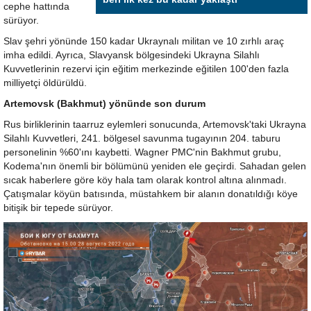
cephe hattında
sürüyor.
Slav şehri yönünde 150 kadar Ukraynalı militan ve 10 zırhlı araç
imha edildi. Ayrıca, Slavyansk bölgesindeki Ukrayna Silahlı
Kuvvetlerinin rezervi için eğitim merkezinde eğitilen 100'den fazla
milliyetçi öldürüldü.
Artemovsk (Bakhmut) yönünde son durum
Rus birliklerinin taarruz eylemleri sonucunda, Artemovsk'taki Ukrayna
Silahlı Kuvvetleri, 241. bölgesel savunma tugayının 204. taburu
personelinin %60'ını kaybetti. Wagner PMC'nin Bakhmut grubu,
Kodema'nın önemli bir bölümünü yeniden ele geçirdi. Sahadan gelen
sıcak haberlere göre köy hala tam olarak kontrol altına alınmadı.
Çatışmalar köyün batısında, müstahkem bir alanın donatıldığı köye
bitişik bir tepede sürüyor.