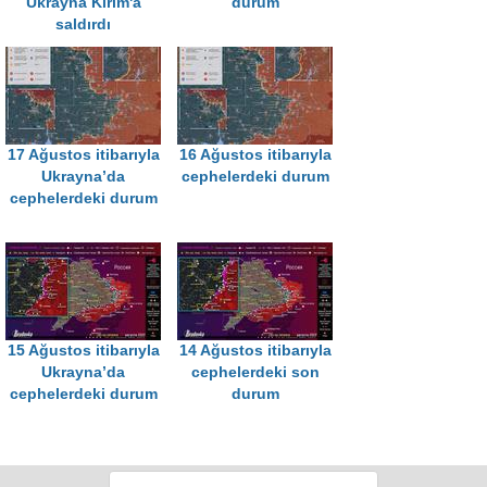
Ukrayna Kırım'a
durum
saldırdı
17 Ağustos itibarıyla
16 Ağustos itibarıyla
Ukrayna’da
cephelerdeki durum
cephelerdeki durum
15 Ağustos itibarıyla
14 Ağustos itibarıyla
Ukrayna’da
cephelerdeki son
cephelerdeki durum
durum