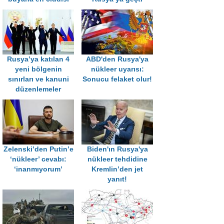
Rusya’ya katılan 4
ABD'den Rusya'ya
yeni bölgenin
nükleer uyarısı:
sınırları ve kanuni
Sonucu felaket olur!
düzenlemeler
Zelenski’den Putin’e
Biden'ın Rusya'ya
‘nükleer’ cevabı:
nükleer tehdidine
‘inanmıyorum’
Kremlin’den jet
yanıt!