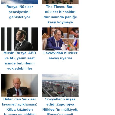
Rusya ‘Nükleer
The Times: Batı,
şemsiyesini’
nükleer bir saldırı
genişletiyor
durumunda paniğe
karşı koymaya
hazırlanıyor
Musk: Rusya, ABD
Lavrov’dan nükleer
ve AB, yarım saat
savaş uyarısı
içinde birbirlerini
yok edebilirler
Biden'dan 'nükleer
Sovyetlerin inşaa
kıyamet' açıklaması:
ettiği Zaporojya
Küba krizinden
Nükleer’in mülkiyeti,
buyana en ciddisi
Rusya’ya geçti