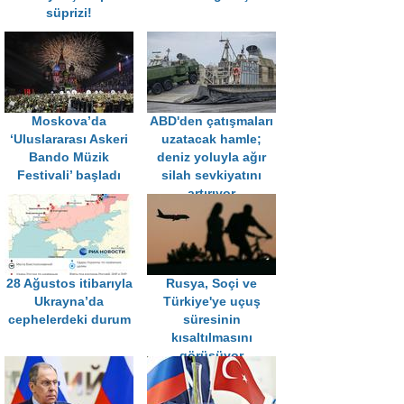
süprizi!
Moskova’da
ABD'den çatışmaları
‘Uluslararası Askeri
uzatacak hamle;
Bando Müzik
deniz yoluyla ağır
Festivali’ başladı
silah sevkiyatını
artırıyor
28 Ağustos itibarıyla
Rusya, Soçi ve
Ukrayna’da
Türkiye'ye uçuş
cephelerdeki durum
süresinin
kısaltılmasını
görüşüyor