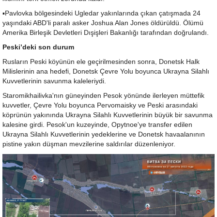
▪️Pavlovka bölgesindeki Ugledar yakınlarında çıkan çatışmada 24
yaşındaki ABD'li paralı asker Joshua Alan Jones öldürüldü. Ölümü
Amerika Birleşik Devletleri Dışişleri Bakanlığı tarafından doğrulandı.
Peski’deki son durum
Rusların Peski köyünün ele geçirilmesinden sonra, Donetsk Halk
Milislerinin ana hedefi, Donetsk Çevre Yolu boyunca Ukrayna Silahlı
Kuvvetlerinin savunma kaleleriydi.
Staromikhailivka'nın güneyinden Pesok yönünde ilerleyen müttefik
kuvvetler, Çevre Yolu boyunca Pervomaisky ve Peski arasındaki
köprünün yakınında Ukrayna Silahlı Kuvvetlerinin büyük bir savunma
kalesine girdi. Pesok'un kuzeyinde, Opytnoe'ye transfer edilen
Ukrayna Silahlı Kuvvetlerinin yedeklerine ve Donetsk havaalanının
pistine yakın düşman mevzilerine saldırılar düzenleniyor.