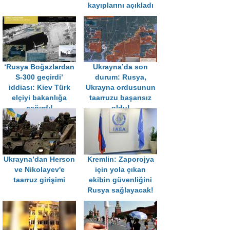
kayıplarını açıkladı
‘Rusya Boğazlardan
Ukrayna’da son
S-300 geçirdi’
durum: Rusya,
iddiası: Kiev Türk
Ukrayna ordusunun
elçiyi bakanlığa
taarruzu başarısız
çağırdı!
oldu!
Ukrayna’dan Herson
Kremlin: Zaporojya
ve Nikolayev'e
için yola çıkan
taarruz girişimi
ekibin güvenliğini
Rusya sağlayacak!