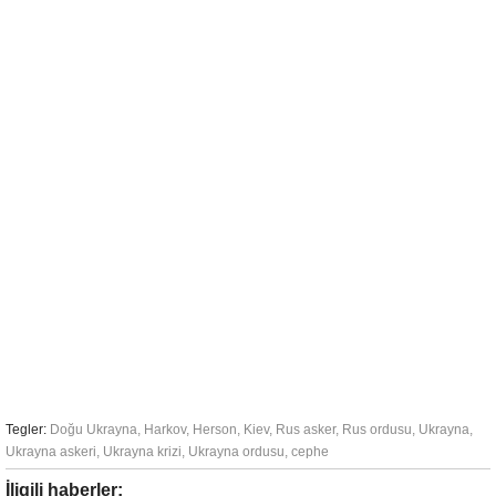
Tegler:
Doğu Ukrayna
,
Harkov
,
Herson
,
Kiev
,
Rus asker
,
Rus ordusu
,
Ukrayna
,
Ukrayna askeri
,
Ukrayna krizi
,
Ukrayna ordusu
,
cephe
İligili haberler: