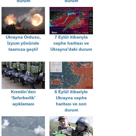
durum
durum
Ukrayna Ordusu,
7 Eylül itibarıyla
İzyum yönünde
cephe haritası ve
taarruza geçti!
Ukrayna’daki durum
Kremlin’den
6 Eylül itibariyle
‘Seferberlik’
Ukrayna cephe
açıklaması
haritası ve son
durum