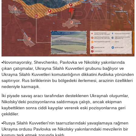
▪️Novomayorsky, Shevchenko, Pavlovka ve Nikolsky yakınlarında
çıkan çatışmalar, Ukrayna Silahlı Kuvvetleri grubunu bağlıyor ve
Ukrayna Silahlı Kuvvetleri komutanlığının dikkatini Avdiivka yönünden
saptırıyor. Rus birliklerinin bu bölgedeki ilerlemesi, arazinin özellikleri
nedeniyle karmaşık.
İki piyade savaş aracı tarafından desteklenen Ukraynalı oluşumlar,
Nikolsky'deki pozisyonlarına saldırmaya çalıştı, ancak ekipman
kaybettikten sonra ciddi kayıplar vererek eski pozisyonlarına geri
çekildiler.
▪️Rusya Silahlı Kuvvetleri'nin taarruzlarındaki yavaşlamaya rağmen
Ukrayna ordusu Pavlovka ve Nikolsky yakınlarındaki mevzilerin bir
kısmını terk etmek zorunda kaldı.