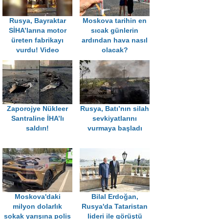
Rusya, Bayraktar
Moskova tarihin en
SİHA’larına motor
sıcak günlerin
üreten fabrikayı
ardından hava nasıl
vurdu! Video
olacak?
Zaporojye Nükleer
Rusya, Batı’nın silah
Santraline İHA’lı
sevkiyatlarını
saldırı!
vurmaya başladı
Moskova'daki
Bilal Erdoğan,
milyon dolarlık
Rusya'da Tataristan
sokak yarışına polis
lideri ile görüştü