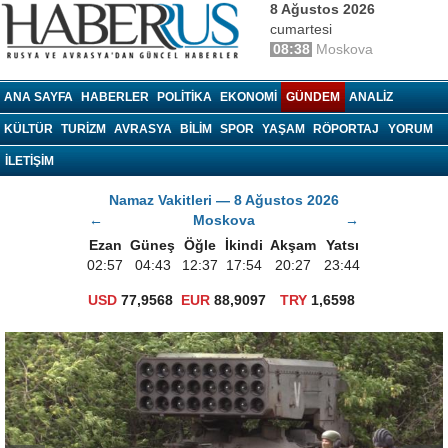
8 Ağustos 2026
cumartesi
08:38
Moskova
haberrus.ru
ANA SAYFA
HABERLER
POLITIKA
EKONOMI
GÜNDEM
ANALIZ
KÜLTÜR
TURIZM
AVRASYA
BILIM
SPOR
YAŞAM
RÖPORTAJ
YORUM
İLETİŞİM
Namaz Vakitleri — 8 Ağustos 2026
←
Moskova
→
Ezan
Güneş
Öğle
İkindi
Akşam
Yatsı
02:57
04:43
12:37
17:54
20:27
23:44
USD
77,9568
EUR
88,9097
TRY
1,6598