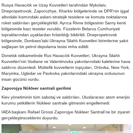
Rusya Havacılık ve Uzay Kuvvetleri tarafından Mykolaiv,
Dnepropetrovsk, Zaporozhye, Kharkiv bölgelerinde ve DPR'nin işgal
altındaki kısmındaki askeri-stratejik tesislere ve komuta noktalarına
roket saldırıları gerçekleştirildi. Ayrıca Rivne bölgesinin Sarny kenti
bölgesinde bazı tesisler vuruldu. Füzelerin Belarus Cumhuriyeti
topraklarından uçaklardan fırlatıldığı bildirildi. Dnepropetrovsk
bölgesinde, Donbass'taki Ukrayna Silahlı Kuvvetleri birimlerine yakıt
sağlayan bir petrol depolama tesisi imha edildi.
Donetsk istikametinde Rus Havacılık Kuvvetleri, Ukrayna Silahlı
Kuvvetleri'nin Vodiane ve Valentinovka yakınlarındaki kalelerine hava
saldırısı düzenledi. Müttefik kuvvetlerin topçuları, Orlovka, New York,
Maryinka, Ugledar ve Pavlovka yakınlarındaki ukrayna ordusunun
insan gücünü vurdu.
Zaporojya Nükleer santrali gerilimi
Kiev yönetiminin tüm sabotaj ve saldırıları, Uluslararası atom enerjisi
kurumu yetkililerin Nükleer santrale gitmesini engellemedi.
IAEA başkanı Rafael Grossi Zaporojye Nükleer Santrali'ne bir ziyaret
gerçekleştireceklerini duyurdu.