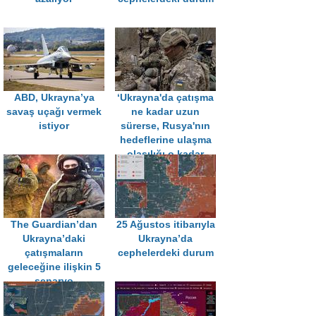
ABD, Ukrayna’ya
‘Ukrayna'da çatışma
savaş uçağı vermek
ne kadar uzun
istiyor
sürerse, Rusya'nın
hedeflerine ulaşma
olasılığı o kadar
artar’
The Guardian’dan
25 Ağustos itibarıyla
Ukrayna’daki
Ukrayna’da
çatışmaların
cephelerdeki durum
geleceğine ilişkin 5
senaryo