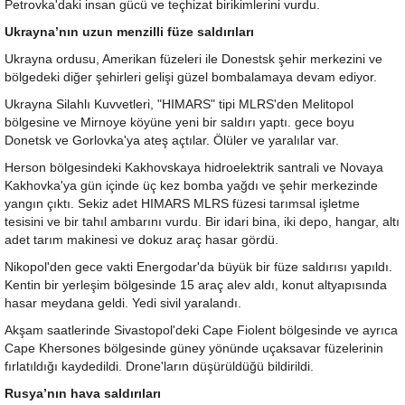
Petrovka'daki insan gücü ve teçhizat birikimlerini vurdu.
Ukrayna’nın uzun menzilli füze saldırıları
Ukrayna ordusu, Amerikan füzeleri ile Donestsk şehir merkezini ve
bölgedeki diğer şehirleri gelişi güzel bombalamaya devam ediyor.
Ukrayna Silahlı Kuvvetleri, "HIMARS" tipi MLRS'den Melitopol
bölgesine ve Mirnoye köyüne yeni bir saldırı yaptı. gece boyu
Donetsk ve Gorlovka'ya ateş açtılar. Ölüler ve yaralılar var.
Herson bölgesindeki Kakhovskaya hidroelektrik santrali ve Novaya
Kakhovka'ya gün içinde üç kez bomba yağdı ve şehir merkezinde
yangın çıktı. Sekiz adet HIMARS MLRS füzesi tarımsal işletme
tesisini ve bir tahıl ambarını vurdu. Bir idari bina, iki depo, hangar, altı
adet tarım makinesi ve dokuz araç hasar gördü.
Nikopol'den gece vakti Energodar'da büyük bir füze saldırısı yapıldı.
Kentin bir yerleşim bölgesinde 15 araç alev aldı, konut altyapısında
hasar meydana geldi. Yedi sivil yaralandı.
Akşam saatlerinde Sivastopol'deki Cape Fiolent bölgesinde ve ayrıca
Cape Khersones bölgesinde güney yönünde uçaksavar füzelerinin
fırlatıldığı kaydedildi. Drone'ların düşürüldüğü bildirildi.
Rusya’nın hava saldırıları