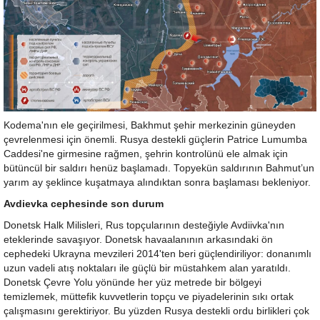
Kodema'nın ele geçirilmesi, Bakhmut şehir merkezinin güneyden
çevrelenmesi için önemli. Rusya destekli güçlerin Patrice Lumumba
Caddesi'ne girmesine rağmen, şehrin kontrolünü ele almak için
bütüncül bir saldırı henüz başlamadı. Topyekün saldırının Bahmut’un
yarım ay şeklince kuşatmaya alındıktan sonra başlaması bekleniyor.
Avdievka cephesinde son durum
Donetsk Halk Milisleri, Rus topçularının desteğiyle Avdiivka'nın
eteklerinde savaşıyor. Donetsk havaalanının arkasındaki ön
cephedeki Ukrayna mevzileri 2014'ten beri güçlendiriliyor: donanımlı
uzun vadeli atış noktaları ile güçlü bir müstahkem alan yaratıldı.
Donetsk Çevre Yolu yönünde her yüz metrede bir bölgeyi
temizlemek, müttefik kuvvetlerin topçu ve piyadelerinin sıkı ortak
çalışmasını gerektiriyor. Bu yüzden Rusya destekli ordu birlikleri çok