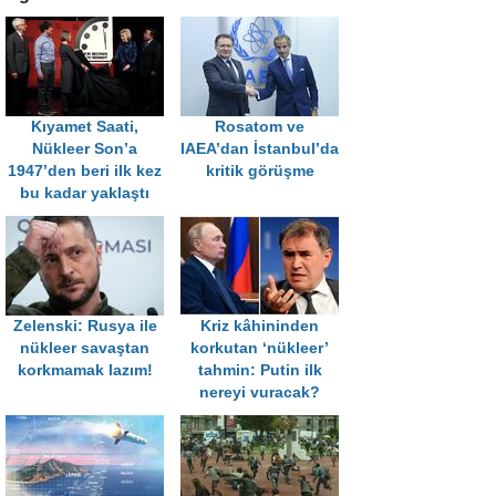
Kıyamet Saati,
Rosatom ve
Nükleer Son’a
IAEA’dan İstanbul’da
1947’den beri ilk kez
kritik görüşme
bu kadar yaklaştı
Zelenski: Rusya ile
Kriz kâhininden
nükleer savaştan
korkutan ‘nükleer’
korkmamak lazım!
tahmin: Putin ilk
nereyi vuracak?