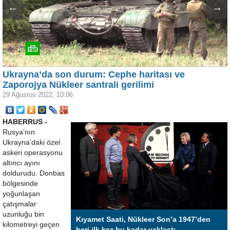
←
→
Ukrayna’da son durum: Cephe haritası ve
Zaporojya Nükleer santrali gerilimi
29 Ağustos 2022, 10:06
HABERRUS -
Rusya’nın
Ukrayna’daki özel
askeri operasyonu
altıncı ayını
doldurudu. Donbas
bölgesinde
yoğunlaşan
çatışmalar
uzunluğu bin
Kıyamet Saati, Nükleer Son’a 1947’den
kilometreyi geçen
beri ilk kez bu kadar yaklaştı