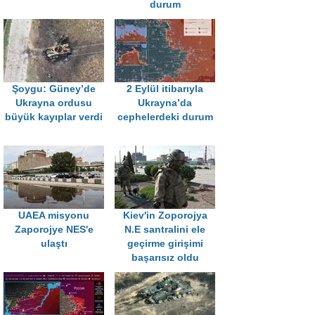
durum
Şoygu: Güney’de
2 Eylül itibarıyla
Ukrayna ordusu
Ukrayna’da
büyük kayıplar verdi
cephelerdeki durum
UAEA misyonu
Kiev'in Zoporojya
Zaporojye NES'e
N.E santralini ele
ulaştı
geçirme girişimi
başarısız oldu