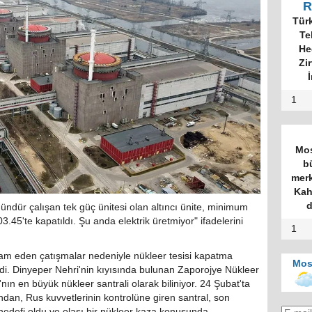
R
Tür
Te
He
Zi
İ
1
Mos
b
merk
Kah
d
ndür çalışan tek güç ünitesi olan altıncı ünite, minimum
3.45'te kapatıldı. Şu anda elektrik üretmiyor" ifadelerini
1
vam eden çatışmalar nedeniyle nükleer tesisi kapatma
Mos
i. Dinyeper Nehri'nin kıyısında bulunan Zaporojye Nükleer
nın en büyük nükleer santrali olarak biliniyor. 24 Şubat'ta
an, Rus kuvvetlerinin kontrolüne giren santral, son
hedefi oldu ve olası bir nükleer kaza konusunda