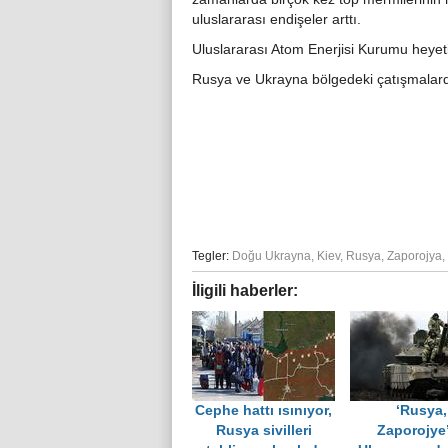
uluslararası endişeler arttı.
Uluslararası Atom Enerjisi Kurumu heyeti k
Rusya ve Ukrayna bölgedeki çatışmalardan
Tegler:
Doğu Ukrayna
,
Kiev
,
Rusya
,
Zaporojya
,
İligili haberler:
Cephe hattı ısınıyor,
‘Rusya,
Rusya sivilleri
Zaporojye