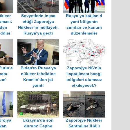
ükleer
Sovyetlerin inşaa
Rusya’ya katılan 4
laması:
ettiği Zaporojya
yeni bölgenin
nden
Nükleer’in mülkiyeti,
sınırları ve kanuni
ddisi
Rusya’ya geçti
düzenlemeler
Putin’e
Biden'ın Rusya'ya
Zaporojye NS’nin
vabı:
nükleer tehdidine
kapatılması hangi
um’
Kremlin’den jet
bölgeleri olumsuz
yanıt!
etkileyecek?
orojya
Ukrayna’da son
Zaporojye Nükleer
ıkan
durum: Cephe
Santraline İHA’lı