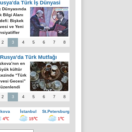
usya'da Türk İş Dünyasi
k Dünyasında
k Bilgi Alanı
defi: Bişkek
rvesi ve Yeni
nsiyatifler
2
3
4
5
6
7
8
Rusya’da Türk Mutfağı
kova’nın en
üyük kültür
ezinde “Türk
vesi Gecesi”
üzenlendi
2
3
4
5
6
7
8
kova
İstanbul
St.Petersburg
4℃
15℃
1℃