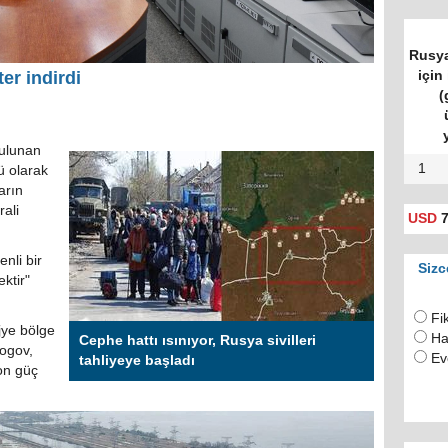
Rusya
için 
er indirdi
(
ulunan
1
ü olarak
arın
ali
USD
7
nli bir
Sizc
ktir"
Fi
jye bölge
Ha
Cephe hattı ısınıyor, Rusya sivilleri
Rogov,
Ev
tahliyeye başladı
on güç