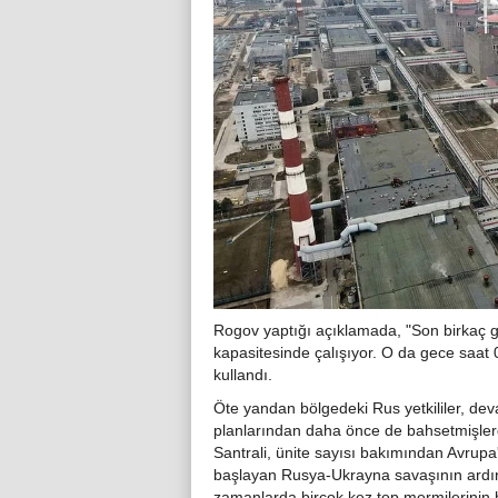
Rogov yaptığı açıklamada, "Son birkaç gü
kapasitesinde çalışıyor. O da gece saat 0
kullandı.
Öte yandan bölgedeki Rus yetkililer, de
planlarından daha önce de bahsetmişlerd
Santrali, ünite sayısı bakımından Avrupa'
başlayan Rusya-Ukrayna savaşının ardınd
zamanlarda birçok kez top mermilerinin 