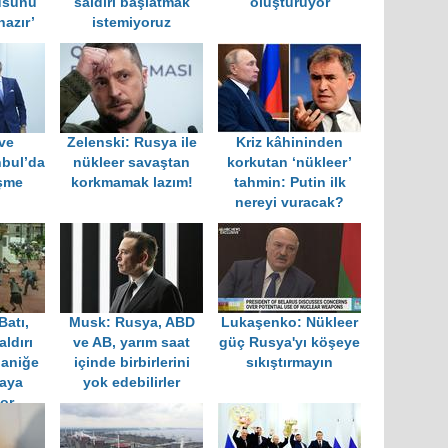
usunu
saldırı başlatmak
oluşturuyor
hazır’
istemiyoruz
ve
Zelenski: Rusya ile
Kriz kâhininden
nbul’da
nükleer savaştan
korkutan ‘nükleer’
üşme
korkmamak lazım!
tahmin: Putin ilk
nereyi vuracak?
Batı,
Musk: Rusya, ABD
Lukaşenko: Nükleer
aldırı
ve AB, yarım saat
güç Rusya'yı köşeye
aniğe
içinde birbirlerini
sıkıştırmayın
aya
yok edebilirler
yor