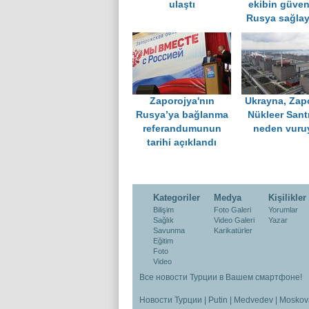
ulaştı
ekibin güven
Rusya sağla
Zaporojya'nın
Ukrayna, Zap
Rusya’ya bağlanma
Nükleer Santr
referandumunun
neden vuru
tarihi açıklandı
Kategoriler
Medya
Kişilikler
Bilişim
Foto Galeri
Yorumlar
Sağlık
Video Galeri
Yazar
Savunma
Karikatürler
Eğitim
Foto
Video
Все новости Турции в Вашем смартфоне!
Новости Турции
|
Putin
|
Medvedev
|
Moskov