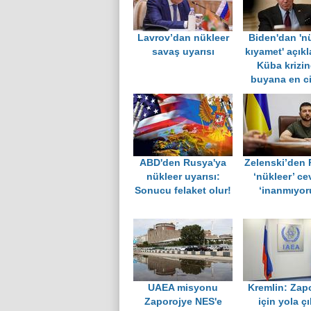
Lavrov’dan nükleer
Biden'dan 'n
savaş uyarısı
kıyamet' açık
Küba krizi
buyana en ci
ABD'den Rusya'ya
Zelenski’den 
nükleer uyarısı:
‘nükleer’ ce
Sonucu felaket olur!
‘inanmıyor
UAEA misyonu
Kremlin: Zap
Zaporojye NES'e
için yola ç