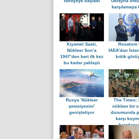
tahliyeye başladı
Ukrayna ord
karşılamaya 
Kıyamet Saati,
Rosatom 
Nükleer Son’a
IAEA’dan İsta
1947’den beri ilk kez
kritik gör
bu kadar yaklaştı
Rusya ‘Nükleer
The Times: 
şemsiyesini’
nükleer bir s
genişletiyor
durumunda p
karşı koym
hazırlanı