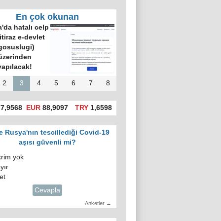
En çok okunan
'da hatalı celp
itiraz e-devlet
gosuslugi)
üzerinden
yapılacak!
2
3
4
5
6
7
8
7,9568
EUR
88,9097
TRY
1,6598
e Rusya'nın tescillediği Covid-19
aşısı güvenli mi?
krim yok
yır
et
Cevapla
Anketler →