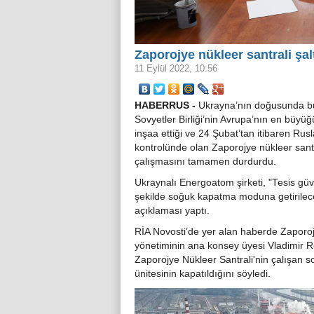
Zaporojye nükleer santrali şalt
11 Eylül 2022, 10:56
HABERRUS -
Ukrayna’nın doğusunda b
Sovyetler Birliği’nin Avrupa’nın en büyüğ
inşaa ettiği ve 24 Şubat’tan itibaren Rusl
kontrolünde olan Zaporojye nükleer santr
çalışmasını tamamen durdurdu.
Ukraynalı Energoatom şirketi, "Tesis güve
şekilde soğuk kapatma moduna getirilece
açıklaması yaptı.
RİA Novosti’de yer alan haberde Zaporo
yönetiminin ana konsey üyesi Vladimir 
Zaporojye Nükleer Santrali'nin çalışan s
ünitesinin kapatıldığını söyledi.