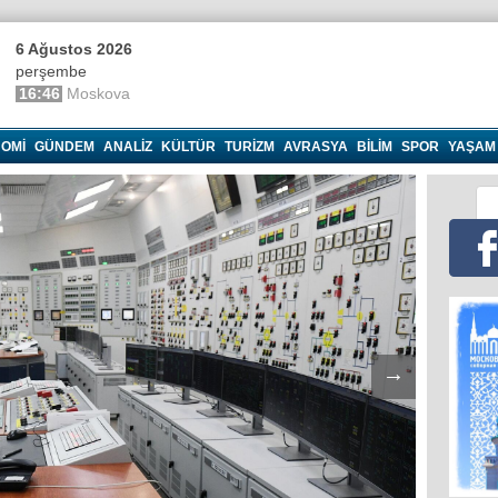
6 Ağustos 2026
perşembe
16:46
Moskova
OMI
GÜNDEM
ANALIZ
KÜLTÜR
TURIZM
AVRASYA
BILIM
SPOR
YAŞAM
→