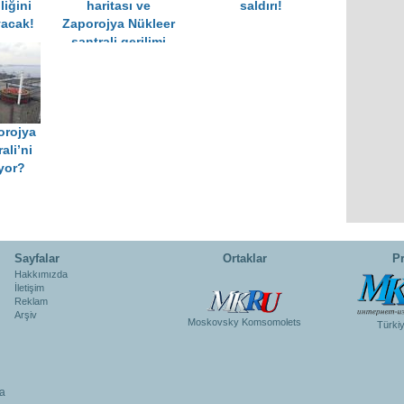
liğini
haritası ve
saldırı!
yacak!
Zaporojya Nükleer
santrali gerilimi
orojya
ali’ni
yor?
Sayfalar
Ortaklar
Pr
Hakkımızda
İletişim
Reklam
Arşiv
Moskovsky Komsomolets
Türki
a