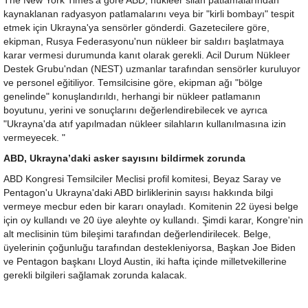
The New York Times'a göre ABD, nükleer silah patlamalarından
kaynaklanan radyasyon patlamalarını veya bir "kirli bombayı" tespit
etmek için Ukrayna'ya sensörler gönderdi. Gazetecilere göre,
ekipman, Rusya Federasyonu'nun nükleer bir saldırı başlatmaya
karar vermesi durumunda kanıt olarak gerekli. Acil Durum Nükleer
Destek Grubu'ndan (NEST) uzmanlar tarafından sensörler kuruluyor
ve personel eğitiliyor. Temsilcisine göre, ekipman ağı "bölge
genelinde" konuşlandırıldı, herhangi bir nükleer patlamanın
boyutunu, yerini ve sonuçlarını değerlendirebilecek ve ayrıca
"Ukrayna'da atıf yapılmadan nükleer silahların kullanılmasına izin
vermeyecek. "
ABD, Ukrayna’daki asker sayısını bildirmek zorunda
ABD Kongresi Temsilciler Meclisi profil komitesi, Beyaz Saray ve
Pentagon'u Ukrayna'daki ABD birliklerinin sayısı hakkında bilgi
vermeye mecbur eden bir kararı onayladı. Komitenin 22 üyesi belge
için oy kullandı ve 20 üye aleyhte oy kullandı. Şimdi karar, Kongre'nin
alt meclisinin tüm bileşimi tarafından değerlendirilecek. Belge,
üyelerinin çoğunluğu tarafından destekleniyorsa, Başkan Joe Biden
ve Pentagon başkanı Lloyd Austin, iki hafta içinde milletvekillerine
gerekli bilgileri sağlamak zorunda kalacak.