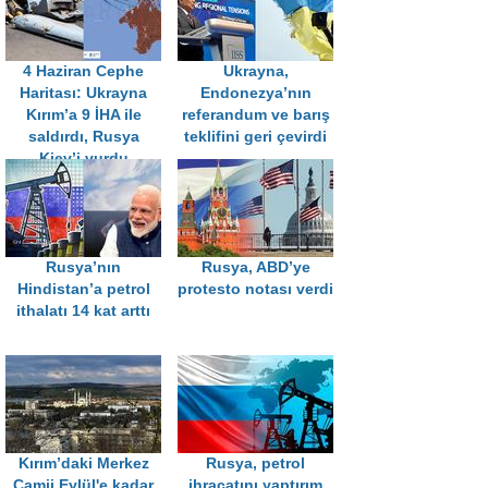
4 Haziran Cephe
Ukrayna,
Haritası: Ukrayna
Endonezya’nın
Kırım’a 9 İHA ile
referandum ve barış
saldırdı, Rusya
teklifini geri çevirdi
Kiev’i vurdu
Rusya’nın
Rusya, ABD’ye
Hindistan’a petrol
protesto notası verdi
ithalatı 14 kat arttı
Kırım’daki Merkez
Rusya, petrol
Camii Eylül'e kadar
ihracatını yaptırım