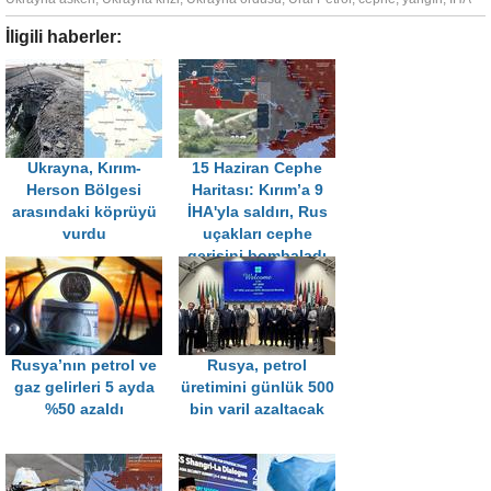
İligili haberler:
Ukrayna, Kırım-
15 Haziran Cephe
Herson Bölgesi
Haritası: Kırım’a 9
arasındaki köprüyü
İHA'yla saldırı, Rus
vurdu
uçakları cephe
gerisini bombaladı
Rusya’nın petrol ve
Rusya, petrol
gaz gelirleri 5 ayda
üretimini günlük 500
%50 azaldı
bin varil azaltacak