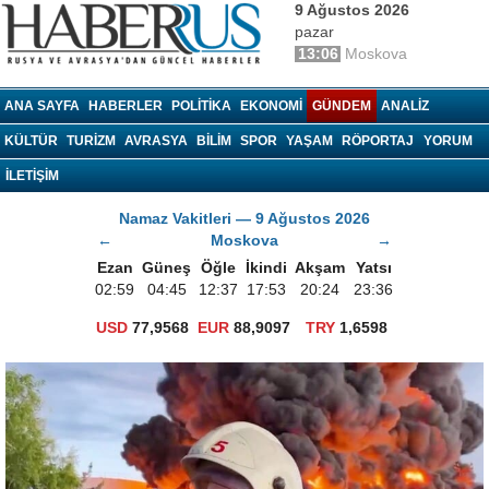
9 Ağustos 2026
pazar
13:06
Moskova
haberrus.ru
ANA SAYFA
HABERLER
POLITIKA
EKONOMI
GÜNDEM
ANALIZ
KÜLTÜR
TURIZM
AVRASYA
BILIM
SPOR
YAŞAM
RÖPORTAJ
YORUM
İLETİŞİM
Namaz Vakitleri — 9 Ağustos 2026
←
Moskova
→
Ezan
Güneş
Öğle
İkindi
Akşam
Yatsı
02:59
04:45
12:37
17:53
20:24
23:36
USD
77,9568
EUR
88,9097
TRY
1,6598