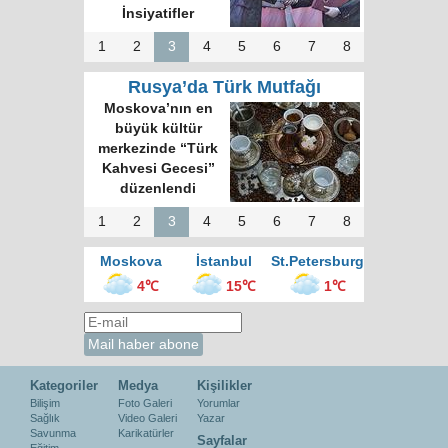
İnsiyatifler
1
2
3
4
5
6
7
8
Rusya’da Türk Mutfağı
Moskova’nın en
büyük kültür
merkezinde “Türk
Kahvesi Gecesi”
düzenlendi
1
2
3
4
5
6
7
8
Moskova
İstanbul
St.Petersburg
4℃
15℃
1℃
Kategoriler
Medya
Kişilikler
Bilişim
Foto Galeri
Yorumlar
Sağlık
Video Galeri
Yazar
Savunma
Karikatürler
Sayfalar