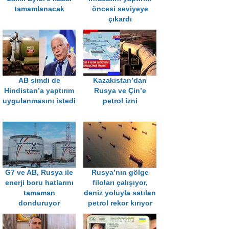
tamamlanacak
öncesi seviyeye
çıkardı
AB şimdi de
Kazakistan’dan
Hindistan’a yaptırım
Rusya ve Çin’e
uygulanmasını istedi
petrol izni
G7 ve AB, Rusya ile
Rusya’nın gölge
enerji boru hatlarını
filoları çalışıyor,
tamaman
deniz yoluyla satılan
donduruyor
petrol rekor kırıyor