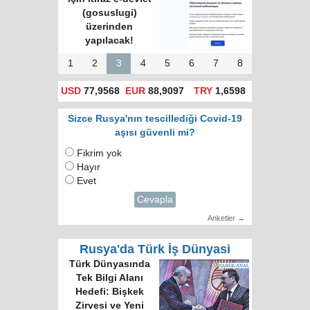
(gosuslugi)
üzerinden
yapılacak!
1
2
3
4
5
6
7
8
USD
77,9568
EUR
88,9097
TRY
1,6598
Sizce Rusya'nın tescillediği Covid-19
aşısı güvenli mi?
Fikrim yok
Hayır
Evet
Cevapla
Anketler →
Rusya'da Türk İş Dünyasi
Türk Dünyasında
Tek Bilgi Alanı
Hedefi: Bişkek
Zirvesi ve Yeni