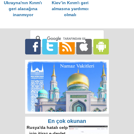
Ukrayna'nın Kırım'ı
Kiev’in Kırım'ı geri
geri alacağına
almasına yardımcı
inanmıyor
olmalı
En çok okunan
Rusya'da hatalı celp
için itiraz e-devlet