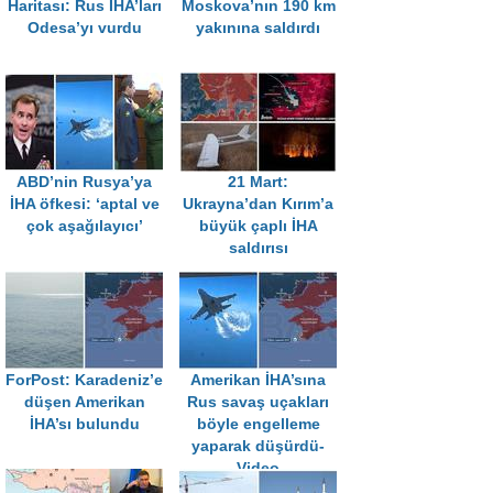
Haritası: Rus İHA’ları
Moskova’nın 190 km
Odesa’yı vurdu
yakınına saldırdı
ABD’nin Rusya’ya
21 Mart:
İHA öfkesi: ‘aptal ve
Ukrayna’dan Kırım’a
çok aşağılayıcı’
büyük çaplı İHA
saldırısı
ForPost: Karadeniz’e
Amerikan İHA’sına
düşen Amerikan
Rus savaş uçakları
İHA’sı bulundu
böyle engelleme
yaparak düşürdü-
Video