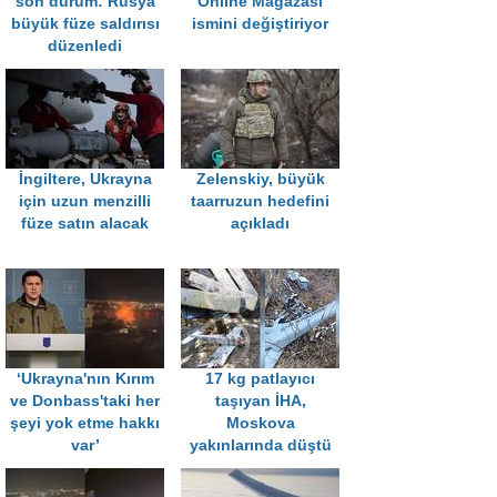
son durum: Rusya
Online Mağazası
büyük füze saldırısı
ismini değiştiriyor
düzenledi
İngiltere, Ukrayna
Zelenskiy, büyük
için uzun menzilli
taarruzun hedefini
füze satın alacak
açıkladı
‘Ukrayna'nın Kırım
17 kg patlayıcı
ve Donbass'taki her
taşıyan İHA,
şeyi yok etme hakkı
Moskova
var’
yakınlarında düştü