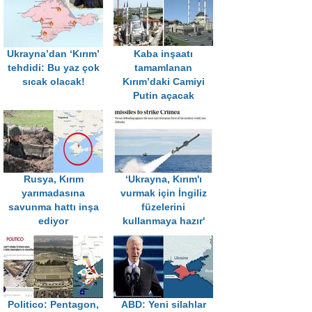
Ukrayna’dan ‘Kırım’
Kaba inşaatı
tehdidi: Bu yaz çok
tamamlanan
sıcak olacak!
Kırım’daki Camiyi
Putin açacak
Rusya, Kırım
‘Ukrayna, Kırım'ı
yarımadasına
vurmak için İngiliz
savunma hattı inşa
füzelerini
ediyor
kullanmaya hazır'
Politico: Pentagon,
ABD: Yeni silahlar