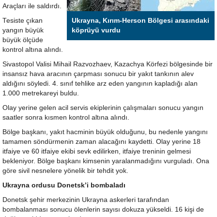
Araçları ile saldırdı.
Tesiste çıkan
Ukrayna, Kırım-Herson Bölgesi arasındaki
yangın büyük
köprüyü vurdu
büyük ölçüde
kontrol altına alındı.
Sivastopol Valisi Mihail Razvozhaev, Kazachya Körfezi bölgesinde bir
insansız hava aracının çarpması sonucu bir yakıt tankının alev
aldığını söyledi. 4. sınıf tehlike arz eden yangının kapladığı alan
1.000 metrekareyi buldu.
Olay yerine gelen acil servis ekiplerinin çalışmaları sonucu yangın
saatler sonra kısmen kontrol altına alındı.
Bölge başkanı, yakıt hacminin büyük olduğunu, bu nedenle yangını
tamamen söndürmenin zaman alacağını kaydetti. Olay yerine 18
itfaiye ve 60 itfaiye ekibi sevk edilirken, itfaiye treninin gelmesi
bekleniyor. Bölge başkanı kimsenin yaralanmadığını vurguladı. Ona
göre sivil nesnelere yönelik bir tehdit yok.
Ukrayna ordusu Donetsk’i bombaladı
Donetsk şehir merkezinin Ukrayna askerleri tarafından
bombalanması sonucu ölenlerin sayısı dokuza yükseldi. 16 kişi de