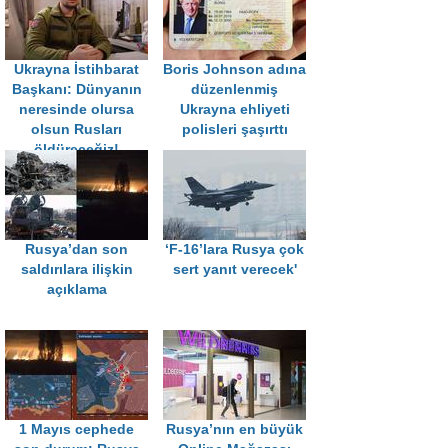
Ukrayna İstihbarat
Boris Johnson adına
Başkanı: Dünyanın
düzenlenmiş
neresinde olursa
Ukrayna ehliyeti
olsun Rusları
polisleri şaşırttı
öldüreceğiz!
Rusya’dan son
‘F-16’lara Rusya çok
saldırılara ilişkin
sert yanıt verecek'
açıklama
1 Mayıs cephede
Rusya’nın en büyük