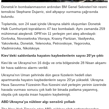
Donetsk'in bombalanmasının ardından BM Genel Sekreteri'nin resmi
temsilcisi Stephane Dujarric, sivil altyapıyı vurmama çağrısında
bulundu.
Toplamda, son 24 saat içinde Ukrayna silahlı oluşumları Donetsk
Halk Cumhuriyeti topraklarını 47 kez bombaladı. Aynı zamanda 259
mühimmat ateşlendi. DPR'nin 11 yerleşim yeri ateş altındaydı:
Gorlovka, Novoselovka Vtoraya, Krasny Partizan, Vasilyevka,
Yakovlevka, Donetsk, Yelenovka, Petrovskoye, Yegorovka,
Vladimirovka, Nikolskoye.
Kiev’deki saldırılarda hayatını kaybedenlerin sayısı 20’ye çıktı
Kiev'de ve Ukrayna'nın 16 doğu ve orta bölgesinde 28 Nisan akşamı
bir hava saldırısı alarmı verildi.
Ukrayna'nın Uman şehrinde dün gece füzelerin hedefi olan
apartmanda hayatını kaybedenlerin sayısı 20'ye yükseldi. Ukrayna
Hava Savunma Füzesinin Rus füzesini sivil yerleşim yerinin üzerinde
havada vurması sonucu çok katlı bir binada patlama yaşanmış,
olayda çok sayıda insan hayatını kaybetmişti.
ABD Ukrayna’ya nükleer algı sensörü yolladı