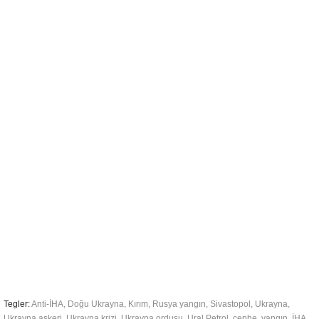
Tegler:
Anti-İHA
,
Doğu Ukrayna
,
Kırım
,
Rusya yangın
,
Sivastopol
,
Ukrayna
,
Ukrayna askeri
,
Ukrayna krizi
,
Ukrayna ordusu
,
Ural Petrol
,
cephe
,
yangın
,
İHA