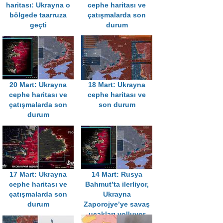
haritası: Ukrayna o
cephe haritası ve
bölgede taarruza
çatışmalarda son
geçti
durum
20 Mart: Ukrayna
18 Mart: Ukrayna
cephe haritası ve
cephe haritası ve
çatışmalarda son
son durum
durum
17 Mart: Ukrayna
14 Mart: Rusya
cephe haritası ve
Bahmut’ta ilerliyor,
çatışmalarda son
Ukrayna
durum
Zaporojye’ye savaş
uçakları yolluyor