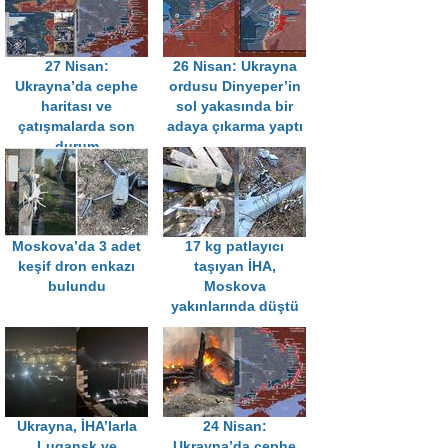
27 Nisan:
26 Nisan: Ukrayna
Ukrayna’da cephe
ordusu Dinyeper’in
haritası ve
sol yakasında bir
çatışmalarda son
adaya çıkarma yaptı
durum
Moskova’da 3 adet
17 kg patlayıcı
keşif dron enkazı
taşıyan İHA,
bulundu
Moskova
yakınlarında düştü
Ukrayna, İHA’larla
24 Nisan:
Lugansk ve
Ukrayna’da cephe