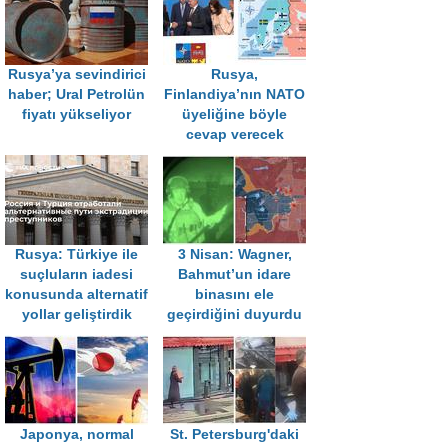
Rusya’ya sevindirici
Rusya,
haber; Ural Petrolün
Finlandiya’nın NATO
fiyatı yükseliyor
üyeliğine böyle
cevap verecek
Rusya: Türkiye ile
3 Nisan: Wagner,
suçluların iadesi
Bahmut’un idare
konusunda alternatif
binasını ele
yollar geliştirdik
geçirdiğini duyurdu
Japonya, normal
St. Petersburg'daki