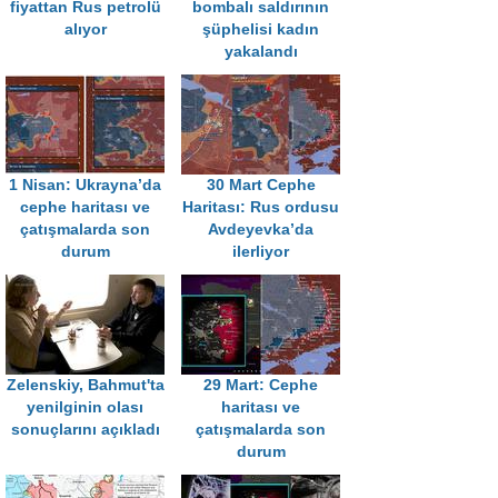
fiyattan Rus petrolü
bombalı saldırının
alıyor
şüphelisi kadın
yakalandı
1 Nisan: Ukrayna’da
30 Mart Cephe
cephe haritası ve
Haritası: Rus ordusu
çatışmalarda son
Avdeyevka’da
durum
ilerliyor
Zelenskiy, Bahmut'ta
29 Mart: Cephe
yenilginin olası
haritası ve
sonuçlarını açıkladı
çatışmalarda son
durum