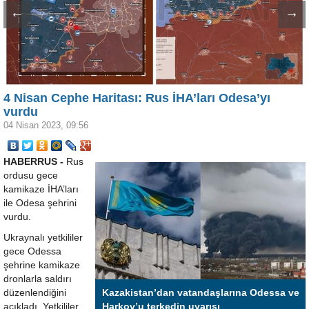
←
→
4 Nisan Cephe Haritası: Rus İHA’ları Odesa’yı
vurdu
04 Nisan 2023, 09:56
HABERRUS -
Rus
ordusu gece
kamikaze İHA’ları
ile Odesa şehrini
vurdu.
Ukraynalı yetkililer
gece Odessa
şehrine kamikaze
dronlarla saldırı
düzenlendiğini
Kazakistan’dan vatandaşlarına Odessa ve
açıkladı. Yetkililer
Harkov’u terkedin uyarısı