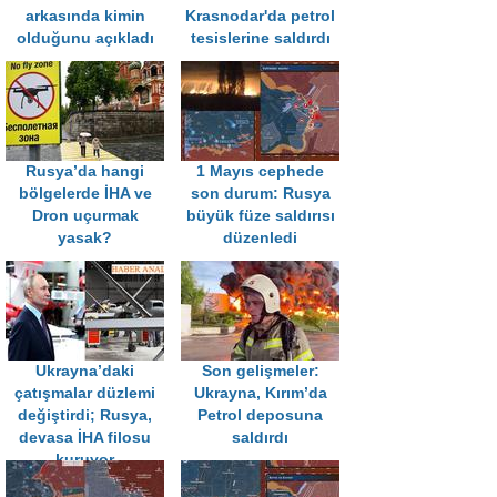
arkasında kimin
Krasnodar'da petrol
olduğunu açıkladı
tesislerine saldırdı
Rusya’da hangi
1 Mayıs cephede
bölgelerde İHA ve
son durum: Rusya
Dron uçurmak
büyük füze saldırısı
yasak?
düzenledi
Ukrayna’daki
Son gelişmeler:
çatışmalar düzlemi
Ukrayna, Kırım’da
değiştirdi; Rusya,
Petrol deposuna
devasa İHA filosu
saldırdı
kuruyor