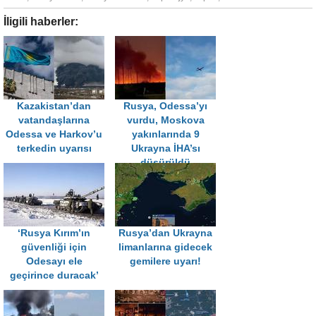
İligili haberler:
Kazakistan’dan
Rusya, Odessa’yı
vatandaşlarına
vurdu, Moskova
Odessa ve Harkov’u
yakınlarında 9
terkedin uyarısı
Ukrayna İHA’sı
düşürüldü
‘Rusya Kırım’ın
Rusya’dan Ukrayna
güvenliği için
limanlarına gidecek
Odesayı ele
gemilere uyarı!
geçirince duracak’