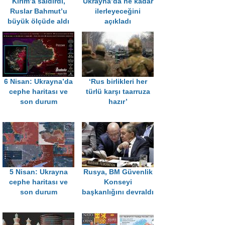
Kırım’a saldırdı,
Ukrayna’da ne kadar
Ruslar Bahmut’u
ilerleyeceğini
büyük ölçüde aldı
açıkladı
6 Nisan: Ukrayna’da
‘Rus birlikleri her
cephe haritası ve
türlü karşı taarruza
son durum
hazır’
5 Nisan: Ukrayna
Rusya, BM Güvenlik
cephe haritası ve
Konseyi
son durum
başkanlığını devraldı