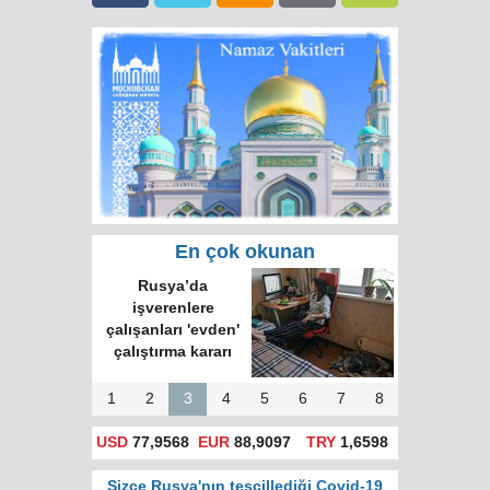
En çok okunan
Rusya'da hatalı celp
için itiraz e-devlet
(gosuslugi)
üzerinden
yapılacak!
1
2
3
4
5
6
7
8
USD
77,9568
EUR
88,9097
TRY
1,6598
Sizce Rusya'nın tescillediği Covid-19