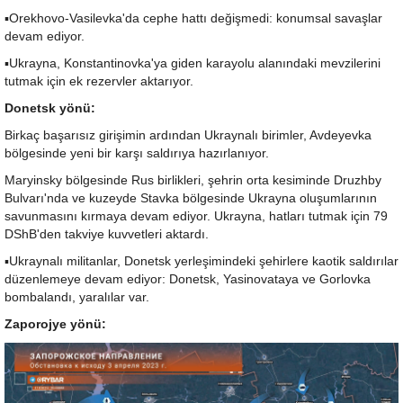
▪️Orekhovo-Vasilevka'da cephe hattı değişmedi: konumsal savaşlar
devam ediyor.
▪️Ukrayna, Konstantinovka'ya giden karayolu alanındaki mevzilerini
tutmak için ek rezervler aktarıyor.
Donetsk yönü:
Birkaç başarısız girişimin ardından Ukraynalı birimler, Avdeyevka
bölgesinde yeni bir karşı saldırıya hazırlanıyor.
Maryinsky bölgesinde Rus birlikleri, şehrin orta kesiminde Druzhby
Bulvarı'nda ve kuzeyde Stavka bölgesinde Ukrayna oluşumlarının
savunmasını kırmaya devam ediyor. Ukrayna, hatları tutmak için 79
DShB'den takviye kuvvetleri aktardı.
▪️Ukraynalı militanlar, Donetsk yerleşimindeki şehirlere kaotik saldırılar
düzenlemeye devam ediyor: Donetsk, Yasinovataya ve Gorlovka
bombalandı, yaralılar var.
Zaporojye yönü: