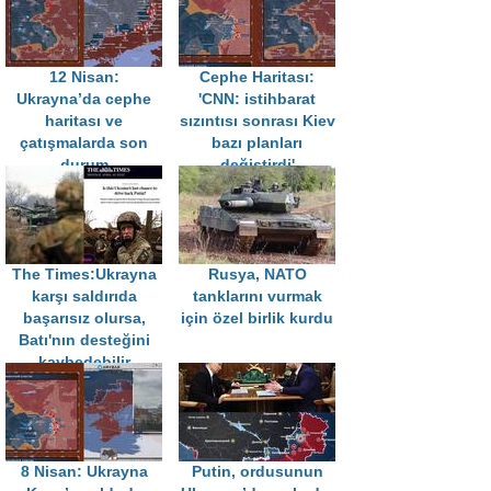
12 Nisan:
Cephe Haritası:
Ukrayna’da cephe
'CNN: istihbarat
haritası ve
sızıntısı sonrası Kiev
çatışmalarda son
bazı planları
durum
değiştirdi'
The Times:Ukrayna
Rusya, NATO
karşı saldırıda
tanklarını vurmak
başarısız olursa,
için özel birlik kurdu
Batı'nın desteğini
kaybedebilir
8 Nisan: Ukrayna
Putin, ordusunun