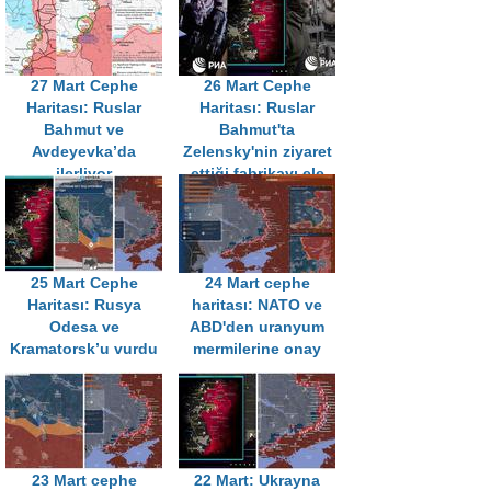
27 Mart Cephe
26 Mart Cephe
Haritası: Ruslar
Haritası: Ruslar
Bahmut ve
Bahmut'ta
Avdeyevka’da
Zelensky'nin ziyaret
ilerliyor
ettiği fabrikayı ele
geçirdi
25 Mart Cephe
24 Mart cephe
Haritası: Rusya
haritası: NATO ve
Odesa ve
ABD'den uranyum
Kramatorsk’u vurdu
mermilerine onay
23 Mart cephe
22 Mart: Ukrayna