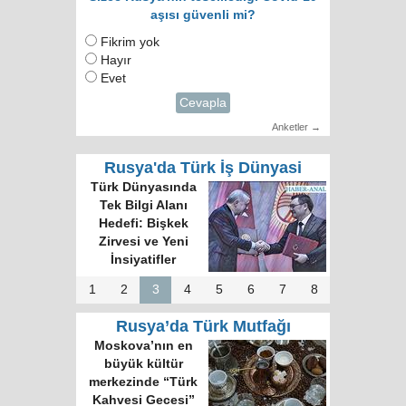
aşısı güvenli mi?
Fikrim yok
Hayır
Evet
Cevapla
Anketler →
Rusya'da Türk İş Dünyasi
Türk Dünyası 34
Harfli Ortak Alfabe
Üzerinde Uzlaşı
Sağlandı
1
2
3
4
5
6
7
8
Rusya’da Türk Mutfağı
Rus gazete:
Kokoreç İstanbul
sokak mutfağının