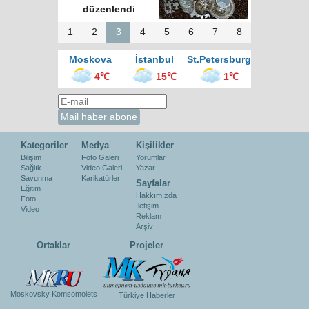
kralı
1
2
3
4
5
6
7
8
Moskova
İstanbul
St.Petersburg
4℃
15℃
1℃
Kategoriler
Medya
Kişilikler
Bilişim
Foto Galeri
Yorumlar
Sağlık
Video Galeri
Yazar
Savunma
Karikatürler
Sayfalar
Eğitim
Hakkımızda
Foto
İletişim
Video
Reklam
Arşiv
Ortaklar
Projeler
Moskovsky Komsomolets
Türkiye Haberler