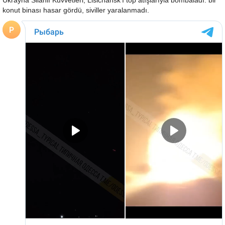
Ukrayna Silahlı Kuvvetleri, Lisichansk'ı top atışlarıyla bombaladı: bir
konut binası hasar gördü, siviller yaralanmadı.