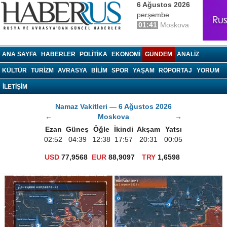
6 Ağustos 2026
perşembe
01:41
Moskova
haberrus.ru
ANA SAYFA
HABERLER
POLITIKA
EKONOMI
GÜNDEM
ANALIZ
KÜLTÜR
TURIZM
AVRASYA
BILIM
SPOR
YAŞAM
RÖPORTAJ
YORUM
İLETİŞİM
Namaz Vakitleri — 6 Ağustos 2026
←
Moskova
→
Ezan
Güneş
Öğle
İkindi
Akşam
Yatsı
02:52
04:39
12:38
17:57
20:31
00:05
USD
77,9568
EUR
88,9097
TRY
1,6598