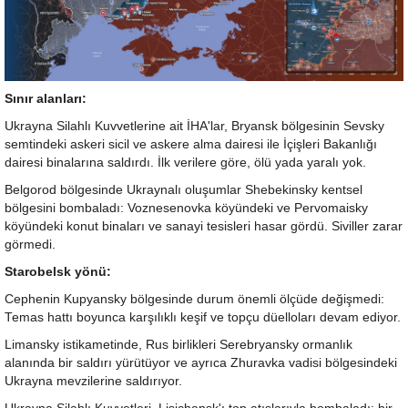
Sınır alanları:
Ukrayna Silahlı Kuvvetlerine ait İHA'lar, Bryansk bölgesinin Sevsky
semtindeki askeri sicil ve askere alma dairesi ile İçişleri Bakanlığı
dairesi binalarına saldırdı. İlk verilere göre, ölü yada yaralı yok.
Belgorod bölgesinde Ukraynalı oluşumlar Shebekinsky kentsel
bölgesini bombaladı: Voznesenovka köyündeki ve Pervomaisky
köyündeki konut binaları ve sanayi tesisleri hasar gördü. Siviller zarar
görmedi.
Starobelsk yönü:
Cephenin Kupyansky bölgesinde durum önemli ölçüde değişmedi:
Temas hattı boyunca karşılıklı keşif ve topçu düelloları devam ediyor.
Limansky istikametinde, Rus birlikleri Serebryansky ormanlık
alanında bir saldırı yürütüyor ve ayrıca Zhuravka vadisi bölgesindeki
Ukrayna mevzilerine saldırıyor.