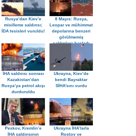
Rusya’dan Kiev’e
8 Mayıs: Rusya,
misilleme saldırısı;
Leopar ve mühimmat
İDA tesisleri vuruldu!
depolarına benzeri
görülmemiş
saldırılara başladı
İHA saldırısı sonrası
Ukrayna, Kiev’de
Kazakistan’dan
kendi Bayraktar
Rusya’ya petrol akışı
SİHA’sını vurdu
durduruldu
Peskov, Kremlin’e
Ukrayna İHA’larla
İHA saldırısının
Rostov ve