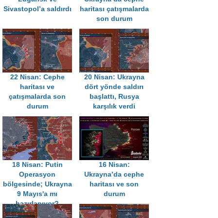
Sivastopol’a saldırdı
haritası çatışmalarda
son durum
22 Nisan: Cephe
20 Nisan: Ukrayna
haritası ve
dört yönde saldırı
çatışmalarda son
başlattı, Rusya
durum
karşılık verdi
18 Nisan: Putin
16 Nisan:
Operasyon
Ukrayna’da cephe
bölgesinde; Ukrayna
haritası ve son
9 Mayıs'a mı
durum
hazırlanıyor?