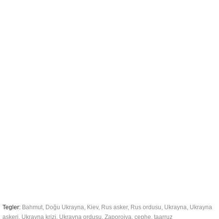
Tegler:
Bahmut
,
Doğu Ukrayna
,
Kiev
,
Rus asker
,
Rus ordusu
,
Ukrayna
,
Ukrayna
askeri
,
Ukrayna krizi
,
Ukrayna ordusu
,
Zaporojya
,
cephe
,
taarruz