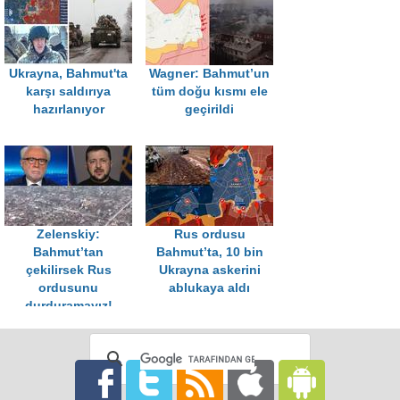
Ukrayna, Bahmut'ta
Wagner: Bahmut’un
karşı saldırıya
tüm doğu kısmı ele
hazırlanıyor
geçirildi
Zelenskiy:
Rus ordusu
Bahmut’tan
Bahmut’ta, 10 bin
çekilirsek Rus
Ukrayna askerini
ordusunu
ablukaya aldı
durduramayız!