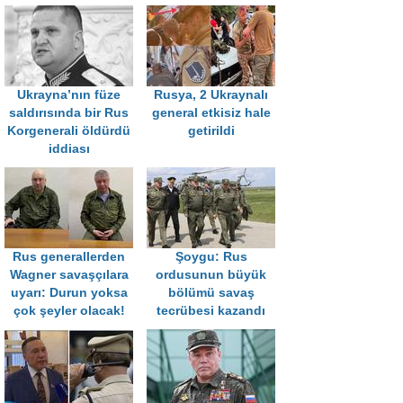
Ukrayna’nın füze
Rusya, 2 Ukraynalı
saldırısında bir Rus
general etkisiz hale
Korgenerali öldürdü
getirildi
iddiası
Rus generallerden
Şoygu: Rus
Wagner savaşçılara
ordusunun büyük
uyarı: Durun yoksa
bölümü savaş
çok şeyler olacak!
tecrübesi kazandı