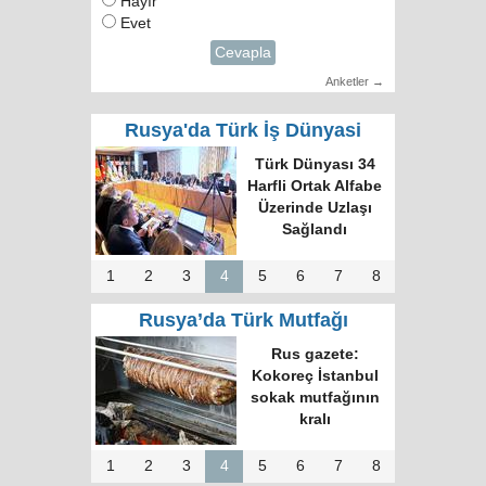
Hayır
Evet
Cevapla
Anketler →
Rusya'da Türk İş Dünyasi
Türk Dünyası 34
Harfli Ortak Alfabe
Üzerinde Uzlaşı
Sağlandı
1
2
3
4
5
6
7
8
Rusya’da Türk Mutfağı
Rus gazete:
Kokoreç İstanbul
sokak mutfağının
kralı
1
2
3
4
5
6
7
8