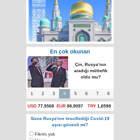
En çok okunan
Çin, Rusya’nın
aradığı müttefik
oldu mu?
1
2
3
4
5
6
7
8
USD
77,9568
EUR
88,9097
TRY
1,6598
Sizce Rusya'nın tescillediği Covid-19
aşısı güvenli mi?
Fikrim yok