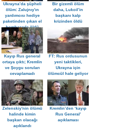
Ukrayna’da şüpheli
Bir gizemli ölüm
ölüm: Zalujnıy'ın
daha, Lukoil’in
yardımcısı hediye
başkanı kalp
paketinden çıkan el
krizinden öldü
bombasıyla öldü
Kayıp Rus general
FT: Rus ordusunun
ortaya çıktı; Kremlin
yeni taktikleri,
ve Şoygu soruları
Ukrayna için
cevaplamadı
ölümcül hale geliyor
Zelenskiy'nin ölümü
Kremlin’den ‘kayıp
halinde kimin
Rus General’
başkan olacağı
açıklaması
açıklandı