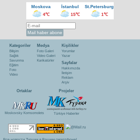
Moskova
İstanbul
St.Petersburg
4℃
15℃
1℃
Kategoriler
Medya
Kişilikler
Bilişim
Foto Galeri
Yorumlar
Sağlık
Video Galeri
Yazar
Savunma
Karikatürler
Sayfalar
Eğitim
Hakkımızda
Foto
İletişim
Video
Reklam
Arşiv
Ortaklar
Projeler
Moskovsky Komsomolets
Türkiye Haberler
Все новости Турции в Вашем смартфоне!