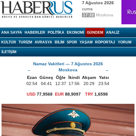
7 Ağustos 2026
cuma
17:32
Moskova
haberrus.ru
ANA SAYFA
HABERLER
POLITIKA
EKONOMI
GÜNDEM
ANALIZ
KÜLTÜR
TURIZM
AVRASYA
BILIM
SPOR
YAŞAM
RÖPORTAJ
YORUM
İLETİŞİM
Namaz Vakitleri — 7 Ağustos 2026
←
Moskova
→
Ezan
Güneş
Öğle
İkindi
Akşam
Yatsı
02:54
04:41
12:37
17:56
20:29
23:54
USD
77,9568
EUR
88,9097
TRY
1,6598