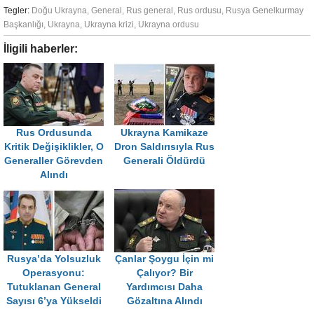
Tegler:
Doğu Ukrayna
,
General
,
Rus general
,
Rus ordusu
,
Rusya Genelkurmay
Başkanlığı
,
Ukrayna
,
Ukrayna krizi
,
Ukrayna ordusu
İligili haberler:
Rus Ordusunda
Ukrayna Kamikaze
Kritik Değişiklikler, O
Dron Saldırısıyla Rus
Generaller Görevden
Generali Öldürdü
Alındı
Rusya’da Yolsuzluk
Çanlar Şoygu İçin mi
Operasyonu:
Çalıyor? Bir
Tutuklanan General
Yardımcısı Daha
Sayısı 6’ya Yükseldi
Gözaltına Alındı