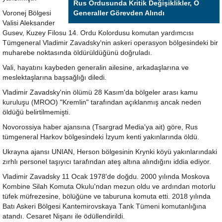
Rus Ordusunda Kritik Değişiklikler, O
Voronej Bölgesi
Generaller Görevden Alındı
Valisi Aleksander
Gusev, Kuzey Filosu 14. Ordu Kolordusu komutan yardımcısı
Tümgeneral Vladimir Zavadsky'nin askeri operasyon bölgesindeki bir
muharebe noktasında öldürüldüğünü doğruladı.
Vali, hayatını kaybeden generalin ailesine, arkadaşlarına ve
meslektaşlarına başsağlığı diledi.
Vladimir Zavadsky'nin ölümü 28 Kasım'da bölgeler arası kamu
kuruluşu (MROO) "Kremlin" tarafından açıklanmış ancak neden
öldüğü belirtilmemişti.
Novorossiya haber ajansına (Tsargrad Media'ya ait) göre, Rus
tümgeneral Harkov bölgesindeki İzyum kenti yakınlarında öldü.
Ukrayna ajansı UNIAN, Herson bölgesinin Krynki köyü yakınlarındaki
zırhlı personel taşıyıcı tarafından ateş altına alındığını iddia ediyor.
Vladimir Zavadsky 11 Ocak 1978'de doğdu. 2000 yılında Moskova
Kombine Silah Komuta Okulu'ndan mezun oldu ve ardından motorlu
tüfek müfrezesine, bölüğüne ve taburuna komuta etti. 2018 yılında
Batı Askeri Bölgesi Kantemirovskaya Tank Tümeni komutanlığına
atandı. Cesaret Nişanı ile ödüllendirildi.