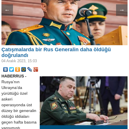
←
→
Çatışmalarda bir Rus Generalin daha öldüğü
doğrulandı
04 Aralık 2023, 15:03
HABERRUS -
Rusya’nın
Ukrayna’da
yürüttüğü özel
askeri
operasyonda üst
düzey bir generalin
öldüğü iddiaları
geçen hafta basına
yansımıştı.