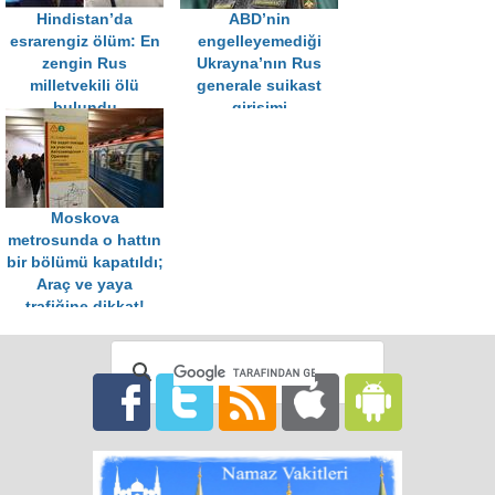
Hindistan’da
ABD’nin
esrarengiz ölüm: En
engelleyemediği
zengin Rus
Ukrayna’nın Rus
milletvekili ölü
generale suikast
bulundu
girişimi
Moskova
metrosunda o hattın
bir bölümü kapatıldı;
Araç ve yaya
trafiğine dikkat!