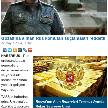
←
→
Gözaltına alınan Rus komutan suçlamaları reddetti
22 Mayıs 2024, 00:02
HABERRUS -
Rus
ordusunda bazı
generallere
düzenlenen rüşvet
ve yolsuzluk
soruşturmasında
yeni bir gelişme
yaşandı.
TASS’ın haberine
göre, Ukrayna’da
Rusya’nın Altın Rezervleri Temmuz Ayında
özellikle Zaporojye
Rekor Seviyeye Ulaştı