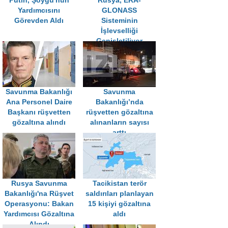
Putin, Şoygu'nun
Rusya, ERA-
Yardımcısını
GLONASS
Görevden Aldı
Sisteminin
İşlevselliği
Genişletiliyor
Savunma Bakanlığı
Savunma
Ana Personel Daire
Bakanlığı’nda
Başkanı rüşvetten
rüşvetten gözaltına
gözaltına alındı
alınanların sayısı
arttı
Rusya Savunma
Tacikistan terör
Bakanlığı'na Rüşvet
saldırıları planlayan
Operasyonu: Bakan
15 kişiyi gözaltına
Yardımcısı Gözaltına
aldı
Alındı