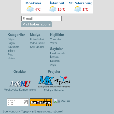
Moskova
İstanbul
St.Petersburg
4℃
15℃
1℃
Kategoriler
Medya
Kişilikler
Bilişim
Foto Galeri
Yorumlar
Sağlık
Video Galeri
Yazar
Savunma
Karikatürler
Sayfalar
Eğitim
Hakkımızda
Foto
İletişim
Video
Reklam
Arşiv
Ortaklar
Projeler
Moskovsky Komsomolets
Türkiye Haberler
Все новости Турции в Вашем смартфоне!