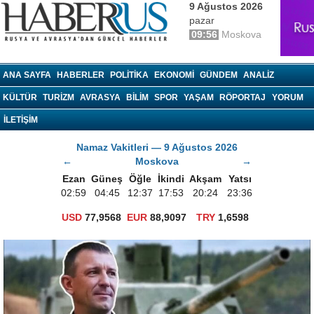
9 Ağustos 2026
pazar
09:56
Moskova
haberrus.ru
ANA SAYFA
HABERLER
POLITIKA
EKONOMI
GÜNDEM
ANALIZ
KÜLTÜR
TURIZM
AVRASYA
BILIM
SPOR
YAŞAM
RÖPORTAJ
YORUM
İLETİŞİM
Namaz Vakitleri — 9 Ağustos 2026
←
Moskova
→
Ezan
Güneş
Öğle
İkindi
Akşam
Yatsı
02:59
04:45
12:37
17:53
20:24
23:36
USD
77,9568
EUR
88,9097
TRY
1,6598