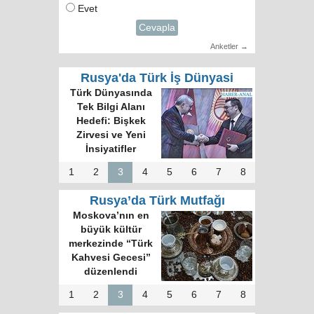
Evet
Cevapla
Anketler →
Rusya'da Türk İş Dünyasi
Türk Dünyasında
Tek Bilgi Alanı
Hedefi: Bişkek
Zirvesi ve Yeni
İnsiyatifler
1
2
3
4
5
6
7
8
Rusya’da Türk Mutfağı
Moskova’nın en
büyük kültür
merkezinde “Türk
Kahvesi Gecesi”
düzenlendi
1
2
3
4
5
6
7
8