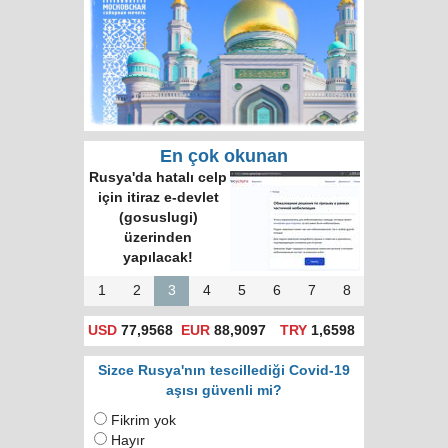
En çok okunan
Rusya'da hatalı celp
için itiraz e-devlet
(gosuslugi)
üzerinden
yapılacak!
1
2
3
4
5
6
7
8
USD
77,9568
EUR
88,9097
TRY
1,6598
Sizce Rusya'nın tescillediği Covid-19
aşısı güvenli mi?
Fikrim yok
Hayır