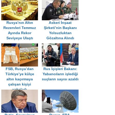
Rusya’nın Altın
Askeri İnşaat
Rezervleri Temmuz
Şirketi’nin Başkanı
Ayında Rekor
Yolsuzluktan
Seviyeye Ulaştı
Gözaltına Alındı
FSB, Rusya’dan
Rus İçişleri Bakanı:
Türkiye’ye külçe
Yabancıların işlediği
altın kaçırmaya
suçların sayısı azaldı
çalışan kişiyi
yakaladı