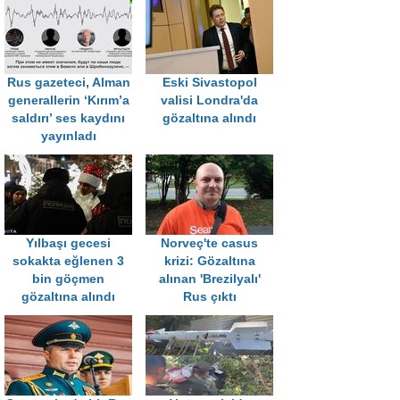
Rus gazeteci, Alman
Eski Sivastopol
generallerin ‘Kırım’a
valisi Londra'da
saldırı’ ses kaydını
gözaltına alındı
yayınladı
Yılbaşı gecesi
Norveç'te casus
sokakta eğlenen 3
krizi: Gözaltına
bin göçmen
alınan 'Brezilyalı'
gözaltına alındı
Rus çıktı