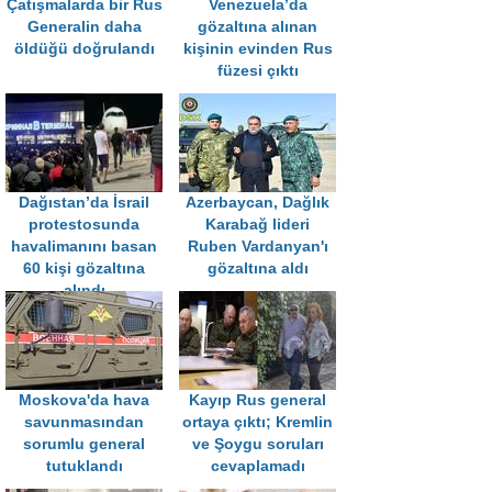
Çatışmalarda bir Rus
Venezuela’da
Generalin daha
gözaltına alınan
öldüğü doğrulandı
kişinin evinden Rus
füzesi çıktı
Dağıstan’da İsrail
Azerbaycan, Dağlık
protestosunda
Karabağ lideri
havalimanını basan
Ruben Vardanyan'ı
60 kişi gözaltına
gözaltına aldı
alındı
Moskova'da hava
Kayıp Rus general
savunmasından
ortaya çıktı; Kremlin
sorumlu general
ve Şoygu soruları
tutuklandı
cevaplamadı