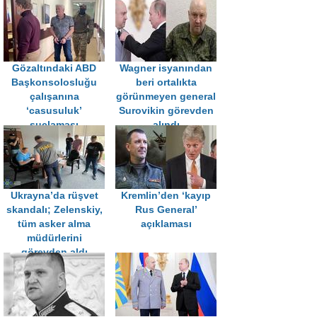
Gözaltındaki ABD
Wagner isyanından
Başkonsolosluğu
beri ortalıkta
çalışanına
görünmeyen general
‘casusuluk’
Surovikin görevden
suçlaması
alındı
Ukrayna’da rüşvet
Kremlin’den ‘kayıp
skandalı; Zelenskiy,
Rus General’
tüm asker alma
açıklaması
müdürlerini
görevden aldı