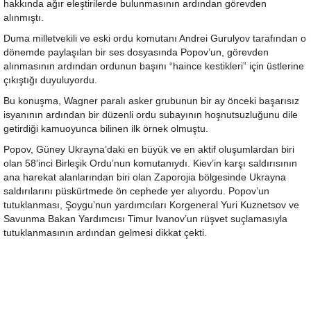
hakkında ağır eleştirilerde bulunmasının ardından görevden
alınmıştı.
Duma milletvekili ve eski ordu komutanı Andrei Gurulyov tarafından o
dönemde paylaşılan bir ses dosyasında Popov’un, görevden
alınmasının ardından ordunun başını “haince kestikleri” için üstlerine
çıkıştığı duyuluyordu.
Bu konuşma, Wagner paralı asker grubunun bir ay önceki başarısız
isyanının ardından bir düzenli ordu subayının hoşnutsuzluğunu dile
getirdiği kamuoyunca bilinen ilk örnek olmuştu.
Popov, Güney Ukrayna’daki en büyük ve en aktif oluşumlardan biri
olan 58’inci Birleşik Ordu’nun komutanıydı. Kiev’in karşı saldırısının
ana harekat alanlarından biri olan Zaporojia bölgesinde Ukrayna
saldırılarını püskürtmede ön cephede yer alıyordu. Popov’un
tutuklanması, Şoygu’nun yardımcıları Korgeneral Yuri Kuznetsov ve
Savunma Bakan Yardımcısı Timur Ivanov’un rüşvet suçlamasıyla
tutuklanmasının ardından gelmesi dikkat çekti.