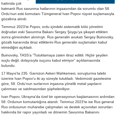
hattında çok
katmanlı Rus savunma hatlarının inşaasından da sorumlu olan 58.
Ordu'nun eski komutanı Tümgeneral Ivan Popov rüşvet suçlamasıyla
gözaltına alındı.
Temmuz 2023’te Popov, ordu içindeki sistematik kötü yönetimi
doğrudan eski Savunma Bakanı Sergey Şoygu’ya şikayet ettikten
sonra görevinden alınmıştı. Rus generalin avukatı Sergey Buinovsky,
gözaltı kararında itiraz ettiklerini Rus generalin suçlamaları kabul
etmediğini açıkladı.
Buinovsky, TASS’a "Tutuklamaya zaten itiraz edildi. Hiçbir şeyden
suçlu değil, dolayısıyla suçunu kabul etmiyor” açıklamasında
bulundu.
17 Mayıs'ta 235. Garnizon Askeri Mahkemesi, soruşturma talebi
üzerine Ivan Popov'u iki ay süreyle tutukladı. Vedomosti gazetesine
göre, 58. Ordu'nun surlarının inşasına yönelik metal yapıların
çalınması ve satılmasından şüpheleniliyor.
Ivan Popov, Ukrayna'da özel bir operasyonun başlamasının ardından
58. Ordunun komutanlığına atandı. Temmuz 2023'te ise Rus general
Rus ordusunun muharebe çalışmaları ve destek açısından sorunları
hakkında bir rapor yayınladı ve dönemin Savunma Bakanını