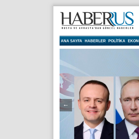
haberrus.ru
ANA SAYFA
HABERLER
POLITIKA
EKON
←