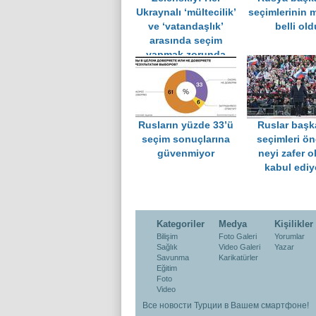
Ukraynalı ‘mültecilik’
seçimlerinin m
ve ‘vatandaşlık’
belli old
arasında seçim
yapmak zorunda
Rusların yüzde 33’ü
Ruslar başk
seçim sonuçlarına
seçimleri ön
güvenmiyor
neyi zafer o
kabul ediy
Kategoriler
Medya
Kişilikler
Bilişim
Foto Galeri
Yorumlar
Sağlık
Video Galeri
Yazar
Savunma
Karikatürler
Eğitim
Foto
Video
Все новости Турции в Вашем смартфоне!