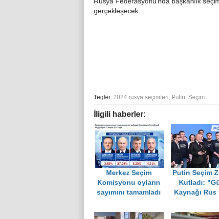
Rusya Federasyonu’nda başkanlık seçimle
gerçekleşecek.
Tegler:
2024 rusya seçimleri
,
Putin
,
Seçim
İligili haberler:
Merkez Seçim
Putin Seçim Z
Komisyonu oyların
Kutladı: "G
sayımını tamamladı
Kaynağı Rus 