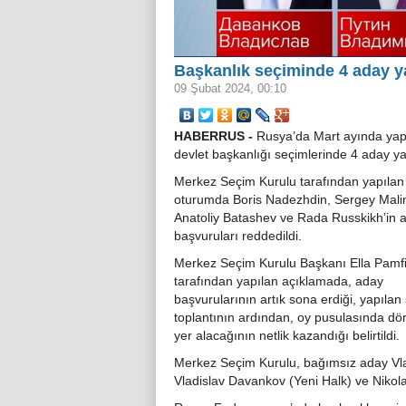
Başkanlık seçiminde 4 aday y
09 Şubat 2024, 00:10
HABERRUS -
Rusya’da Mart ayında yap
devlet başkanlığı seçimlerinde 4 aday ya
Merkez Seçim Kurulu tarafından yapılan
oturumda Boris Nadezhdin, Sergey Mali
Anatoliy Batashev ve Rada Russkikh’in a
başvuruları reddedildi.
Merkez Seçim Kurulu Başkanı Ella Pamf
tarafından yapılan açıklamada, aday
başvurularının artık sona erdiği, yapılan
toplantının ardından, oy pusulasında dö
yer alacağının netlik kazandığı belirtildi.
Merkez Seçim Kurulu, bağımsız aday Vlad
Vladislav Davankov (Yeni Halk) ve Nikola