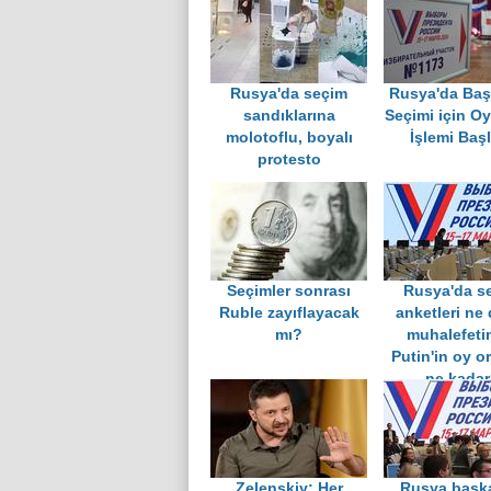
Rusya'da seçim
Rusya'da Baş
sandıklarına
Seçimi için O
molotoflu, boyalı
İşlemi Baş
protesto
Seçimler sonrası
Rusya'da s
Ruble zayıflayacak
anketleri ne 
mı?
muhalefeti
Putin'in oy or
ne kadar
Zelenskiy: Her
Rusya başka