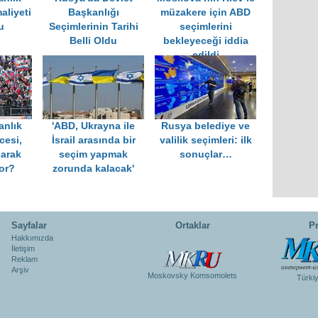
aliyeti
Başkanlığı
müzakere için ABD
u
Seçimlerinin Tarihi
seçimlerini
Belli Oldu
bekleyeceği iddia
edildi
anlık
'ABD, Ukrayna ile
Rusya belediye ve
cesi,
İsrail arasında bir
valilik seçimleri: ilk
larak
seçim yapmak
sonuçlar…
or?
zorunda kalacak'
Sayfalar
Ortaklar
Pr
Hakkımızda
İletişim
Reklam
Arşiv
Moskovsky Komsomolets
Türki