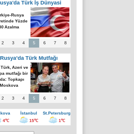
usya'da Türk İş Dünyasi
rkiye-Rusya
retinde Yüzde
30 Azalma
2
3
4
5
6
7
8
Rusya’da Türk Mutfağı
Türk, Azeri ve
pa mutfağı bir
ada: Topkapı
Moskova
2
3
4
5
6
7
8
kova
İstanbul
St.Petersburg
4℃
15℃
1℃