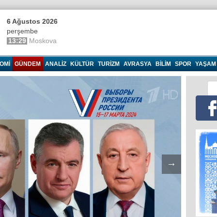
6 Ağustos 2026
perşembe
13:29
Moskova
OMI
GÜNDEM
ANALIZ
KÜLTÜR
TURIZM
AVRASYA
BILIM
SPOR
YAŞAM
→