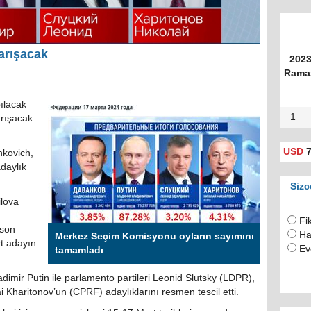
arışacak
2023
Ramaz
ılacak
1
rışacak.
USD
7
nkovich,
daylık
Sizc
ilova
Fi
 son
Ha
Merkez Seçim Komisyonu oyların sayımını
rt adayın
Ev
tamamladı
imir Putin ile parlamento partileri Leonid Slutsky (LDPR),
i Kharitonov’un (CPRF) adaylıklarını resmen tescil etti.