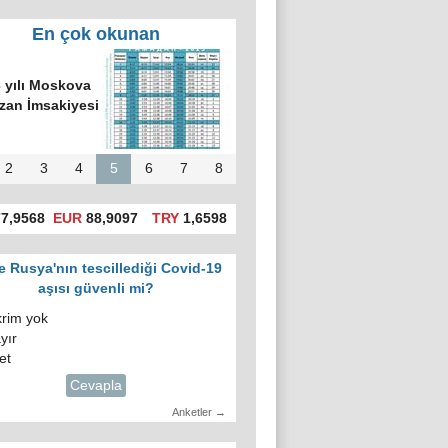
En çok okunan
 yılı Moskova
an İmsakiyesi
2
3
4
5
6
7
8
7,9568
EUR
88,9097
TRY
1,6598
e Rusya'nın tescillediği Covid-19
aşısı güvenli mi?
krim yok
yır
et
Cevapla
Anketler →