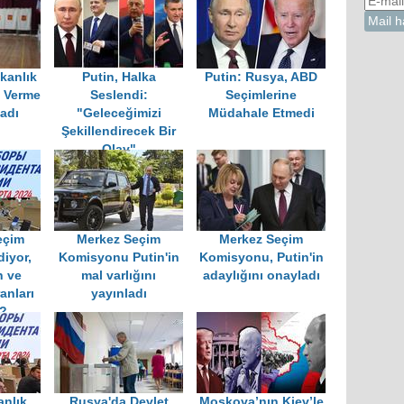
kanlık
Putin, Halka
Putin: Rusya, ABD
y Verme
Seslendi:
Seçimlerine
ladı
"Geleceğimizi
Müdahale Etmedi
Şekillendirecek Bir
Olay"
eçim
Merkez Seçim
Merkez Seçim
diyor,
Komisyonu Putin'in
Komisyonu, Putin'in
n ve
mal varlığını
adaylığını onayladı
anları
yayınladı
?
nlık
Rusya'da Devlet
Moskova’nın Kiev’le