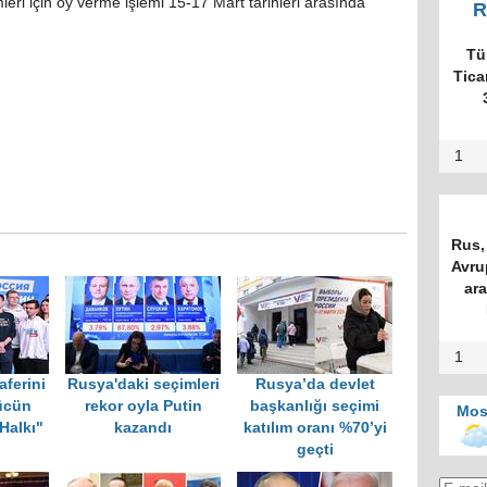
ri için oy verme işlemi 15-17 Mart tarihleri arasında
R
Tü
Tica
1
Rus, 
Avru
ar
1
aferini
Rusya'daki seçimleri
Rusya’da devlet
ücün
rekor oyla Putin
başkanlığı seçimi
Mos
Halkı"
kazandı
katılım oranı %70’yi
geçti