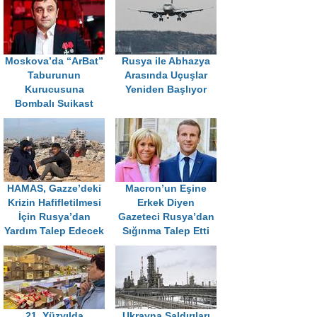
Moskova’da “ArBat”
Rusya ile Abhazya
Taburunun
Arasında Uçuşlar
Kurucusuna
Yeniden Başlıyor
Bombalı Suikast
HAMAS, Gazze’deki
Macron’un Eşine
Krizin Hafifletilmesi
Erkek Diyen
İçin Rusya’dan
Gazeteci Rusya’dan
Yardım Talep Edecek
Sığınma Talep Etti
21. Yüzyılda
Ukrayna Saldırıları