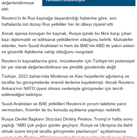
değerlendirmeye
aldı.
Reuters’in iki Rus kaynağa dayandırdığı haberine göre, son
haftalarda üst düzey Rus yetkililer her iki ülkeyi ziyaret etti.
Ancak ajansa konuşan bir kaynak, Rusya içinde bu fikre karşı çıkan
bazı diplomatik ve istihbarat yetkililerinin olduğunu belirtti. Muhalefet
edenler, hem Suudi Arabistan’ın hem de BAE’nin ABD ile yakın askeri
ve güvenlik ilişkilerine sahip olduğunu vurguladı.
Reuters’in kaynaklarına göre, müzakereler için Türkiye’nin potansiyel
bir yer olarak değerlendirilmesi ise şimdilik gündemde değil.
Türkiye, 2022 baharında Moskova ve Kiev heyetlerini ağırlamış ve
taraflar bu görüşmelerde önemli ilerleme kaydetmişti. Ancak Reuters,
Ankara’nın NATO üyesi olması nedeniyle görüşmeler için tercih
edilmediğini belirtiyor.
Suudi Arabistan ve BAE yetkilileri Reuters’in yorum talebine yanıt
vermezken, Kremlin de bu konuda açıklama yapmayı reddetti.
Rusya Devlet Başkanı Sözcüsü Dmitriy Peskov, Trump’ın hafta sonu
yaptığı “ABD çok yoğun günler geçiriyor, Rusya ve Ukrayna da dahil
olmak üzere birçok tarafla görüşmeler planlanıyor” açıklamasına