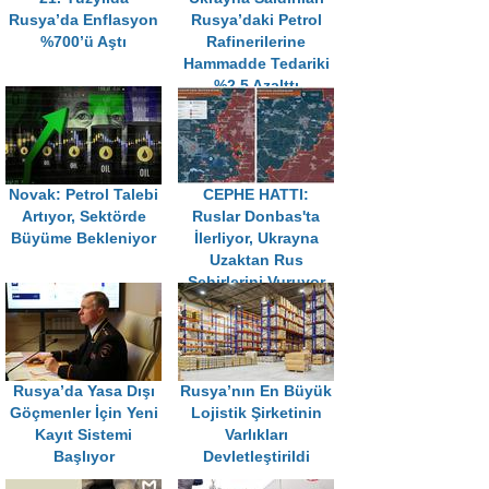
Rusya’da Enflasyon
Rusya’daki Petrol
%700’ü Aştı
Rafinerilerine
Hammadde Tedariki
%2,5 Azalttı
Novak: Petrol Talebi
CEPHE HATTI:
Artıyor, Sektörde
Ruslar Donbas'ta
Büyüme Bekleniyor
İlerliyor, Ukrayna
Uzaktan Rus
Şehirlerini Vuruyor
Rusya’da Yasa Dışı
Rusya’nın En Büyük
Göçmenler İçin Yeni
Lojistik Şirketinin
Kayıt Sistemi
Varlıkları
Başlıyor
Devletleştirildi