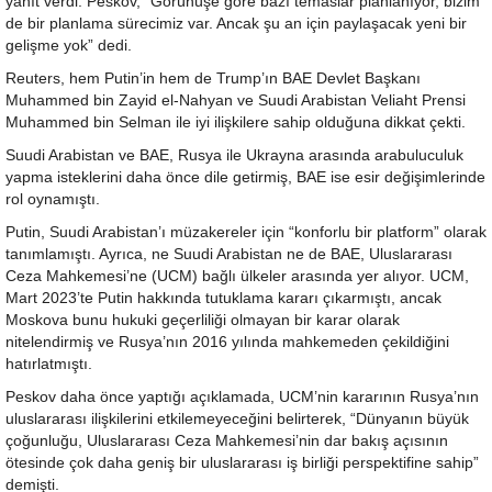
yanıt verdi. Peskov, “Görünüşe göre bazı temaslar planlanıyor, bizim
de bir planlama sürecimiz var. Ancak şu an için paylaşacak yeni bir
gelişme yok” dedi.
Reuters, hem Putin’in hem de Trump’ın BAE Devlet Başkanı
Muhammed bin Zayid el-Nahyan ve Suudi Arabistan Veliaht Prensi
Muhammed bin Selman ile iyi ilişkilere sahip olduğuna dikkat çekti.
Suudi Arabistan ve BAE, Rusya ile Ukrayna arasında arabuluculuk
yapma isteklerini daha önce dile getirmiş, BAE ise esir değişimlerinde
rol oynamıştı.
Putin, Suudi Arabistan’ı müzakereler için “konforlu bir platform” olarak
tanımlamıştı. Ayrıca, ne Suudi Arabistan ne de BAE, Uluslararası
Ceza Mahkemesi’ne (UCM) bağlı ülkeler arasında yer alıyor. UCM,
Mart 2023’te Putin hakkında tutuklama kararı çıkarmıştı, ancak
Moskova bunu hukuki geçerliliği olmayan bir karar olarak
nitelendirmiş ve Rusya’nın 2016 yılında mahkemeden çekildiğini
hatırlatmıştı.
Peskov daha önce yaptığı açıklamada, UCM’nin kararının Rusya’nın
uluslararası ilişkilerini etkilemeyeceğini belirterek, “Dünyanın büyük
çoğunluğu, Uluslararası Ceza Mahkemesi’nin dar bakış açısının
ötesinde çok daha geniş bir uluslararası iş birliği perspektifine sahip”
demişti.