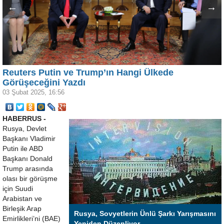
←
→
Reuters Putin ve Trump’ın Hangi Ülkede
Görüşeceğini Yazdı
03 Şubat 2025, 16:56
HABERRUS -
Rusya, Devlet
Başkanı Vladimir
Putin ile ABD
Başkanı Donald
Trump arasında
olası bir görüşme
için Suudi
Arabistan ve
Birleşik Arap
Rusya, Sovyetlerin Ünlü Şarkı Yarışmasını
Emirlikleri’ni (BAE)
Yeniden Düzenliyor