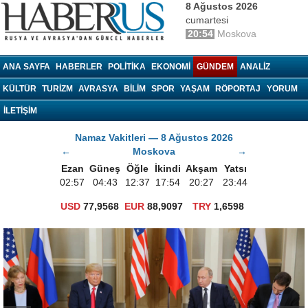
8 Ağustos 2026
cumartesi
20:54
Moskova
haberrus.ru
ANA SAYFA
HABERLER
POLITIKA
EKONOMI
GÜNDEM
ANALIZ
KÜLTÜR
TURIZM
AVRASYA
BILIM
SPOR
YAŞAM
RÖPORTAJ
YORUM
İLETİŞİM
Namaz Vakitleri — 8 Ağustos 2026
←
Moskova
→
Ezan
Güneş
Öğle
İkindi
Akşam
Yatsı
02:57
04:43
12:37
17:54
20:27
23:44
USD
77,9568
EUR
88,9097
TRY
1,6598