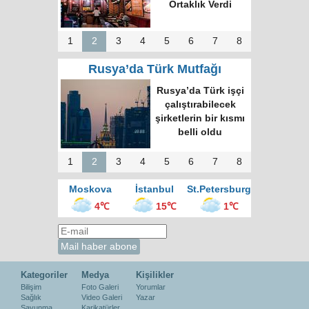
Zirvesi ve Yeni
İnsiyatifler
1
2
3
4
5
6
7
8
Rusya’da Türk Mutfağı
Moskova’nın en
büyük kültür
merkezinde “Türk
Kahvesi Gecesi”
düzenlendi
1
2
3
4
5
6
7
8
Moskova
İstanbul
St.Petersburg
4℃
15℃
1℃
Kategoriler
Medya
Kişilikler
Bilişim
Foto Galeri
Yorumlar
Sağlık
Video Galeri
Yazar
Savunma
Karikatürler