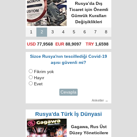
için itiraz e-devlet
(gosuslugi)
üzerinden
yapılacak!
1
2
3
4
5
6
7
8
USD
77,9568
EUR
88,9097
TRY
1,6598
Sizce Rusya'nın tescillediği Covid-19
aşısı güvenli mi?
Fikrim yok
Hayır
Evet
Cevapla
Anketler →
Rusya'da Türk İş Dünyasi
Türk Dünyasında
Tek Bilgi Alanı
Hedefi: Bişkek