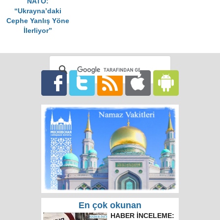
NATO:
“Ukrayna’daki
Cephe Yanlış Yöne
İlerliyor”
En çok okunan
Rusya'da hatalı celp