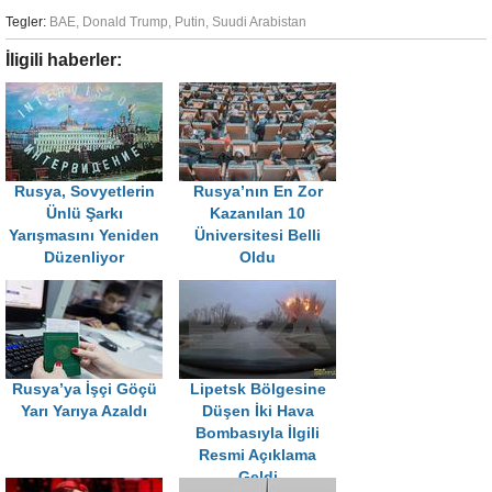
Tegler:
BAE
,
Donald Trump
,
Putin
,
Suudi Arabistan
İligili haberler:
Rusya, Sovyetlerin
Rusya’nın En Zor
Ünlü Şarkı
Kazanılan 10
Yarışmasını Yeniden
Üniversitesi Belli
Düzenliyor
Oldu
Rusya’ya İşçi Göçü
Lipetsk Bölgesine
Yarı Yarıya Azaldı
Düşen İki Hava
Bombasıyla İlgili
Resmi Açıklama
Geldi