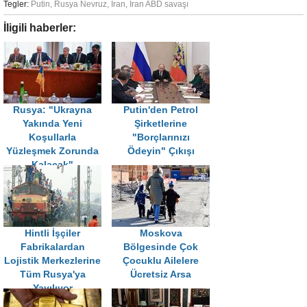
Tegler:
Putin
,
Rusya Nevruz
,
İran
,
İran ABD savaşı
İligili haberler:
Rusya: "Ukrayna
Putin'den Petrol
Yakında Yeni
Şirketlerine
Koşullarla
"Borçlarınızı
Yüzleşmek Zorunda
Ödeyin" Çıkışı
Kalacak"
Hintli İşçiler
Moskova
Fabrikalardan
Bölgesinde Çok
Lojistik Merkezlerine
Çocuklu Ailelere
Tüm Rusya'ya
Ücretsiz Arsa
Yayılıyor