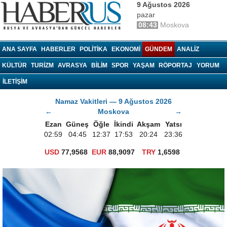
9 Ağustos 2026
pazar
08:43
Moskova
haberrus.ru
ANA SAYFA
HABERLER
POLITIKA
EKONOMI
GÜNDEM
ANALIZ
KÜLTÜR
TURIZM
AVRASYA
BILIM
SPOR
YAŞAM
RÖPORTAJ
YORUM
İLETİŞİM
Namaz Vakitleri — 9 Ağustos 2026
←
Moskova
→
Ezan
Güneş
Öğle
İkindi
Akşam
Yatsı
02:59
04:45
12:37
17:53
20:24
23:36
USD
77,9568
EUR
88,9097
TRY
1,6598