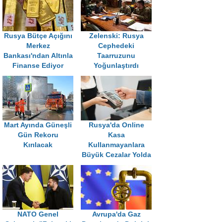
Rusya Bütçe Açığını
Zelenski: Rusya
Merkez
Cephedeki
Bankası'ndan Altınla
Taarruzunu
Finanse Ediyor
Yoğunlaştırdı
Mart Ayında Güneşli
Rusya'da Online
Gün Rekoru
Kasa
Kırılacak
Kullanmayanlara
Büyük Cezalar Yolda
NATO Genel
Avrupa'da Gaz