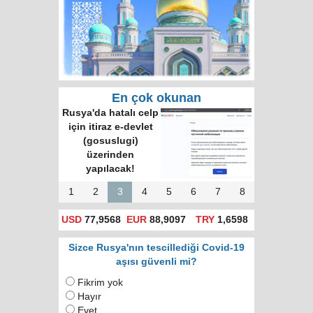
En çok okunan
Rusya'da hatalı celp
için itiraz e-devlet
(gosuslugi)
üzerinden
yapılacak!
1
2
3
4
5
6
7
8
USD
77,9568
EUR
88,9097
TRY
1,6598
Sizce Rusya'nın tescillediği Covid-19
aşısı güvenli mi?
Fikrim yok
Hayır
Evet