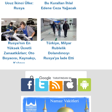
Ucuz İkinci Ülke:
Bu Kuralları İhlal
Rusya
Edene Ceza Yağacak
Rusya'nın En
Türkiye, Milyar
Yüksek Ücretli
Rublelik
Zanaatkârları; Oto
Dolandırıcıyı
Boyacısı, Kaynakçı,
Rusya'ya İade Etti
Kalıpçı