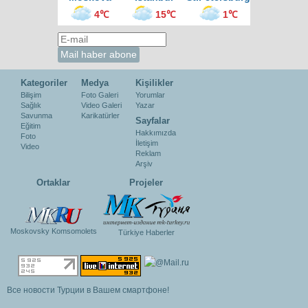
4℃
15℃
1℃
Kategoriler
Medya
Kişilikler
Bilişim
Foto Galeri
Yorumlar
Sağlık
Video Galeri
Yazar
Savunma
Karikatürler
Sayfalar
Eğitim
Hakkımızda
Foto
İletişim
Video
Reklam
Arşiv
Ortaklar
Projeler
Moskovsky Komsomolets
Türkiye Haberler
Все новости Турции в Вашем смартфоне!