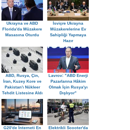
Ukrayna ve ABD
İsviçre Ukrayna
Florida'da Müzakere
Müzakerelerine Ev
Masasına Oturdu
Sahipliği Yapmaya
Hazır
ABD, Rusya, Çin,
Lavrov: "ABD Enerji
İran, Kuzey Kore ve
Pazarlarına Hâkim
Pakistan'ı Nükleer
Olmak İçin Rusya'yı
Tehdit Listesine Aldı
Dışlıyor"
G20'de İnterneti En
Elektrikli Scooter'da