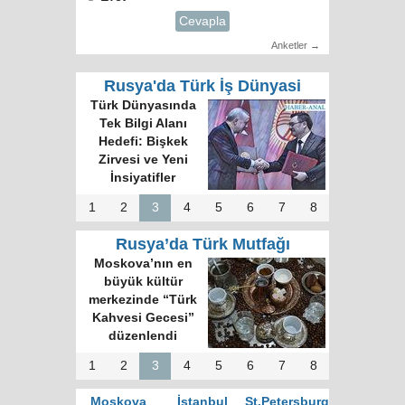
Cevapla
Anketler →
Rusya'da Türk İş Dünyasi
Türk Dünyasında
Tek Bilgi Alanı
Hedefi: Bişkek
Zirvesi ve Yeni
İnsiyatifler
1
2
3
4
5
6
7
8
Rusya’da Türk Mutfağı
Moskova’nın en
büyük kültür
merkezinde “Türk
Kahvesi Gecesi”
düzenlendi
1
2
3
4
5
6
7
8
Moskova
İstanbul
St.Petersburg