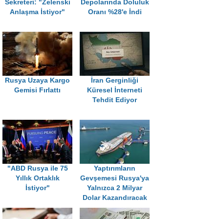
Sekreteri: "Zelenski
Depolarında Doluluk
Anlaşma İstiyor"
Oranı %28'e İndi
Rusya Uzaya Kargo
İran Gerginliği
Gemisi Fırlattı
Küresel İnterneti
Tehdit Ediyor
"ABD Rusya ile 75
Yaptırımların
Yıllık Ortaklık
Gevşemesi Rusya'ya
İstiyor"
Yalnızca 2 Milyar
Dolar Kazandıracak