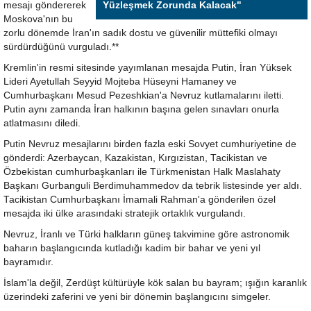
mesajı göndererek
Yüzleşmek Zorunda Kalacak"
Moskova'nın bu
zorlu dönemde İran'ın sadık dostu ve güvenilir müttefiki olmayı
sürdürdüğünü vurguladı.**
Kremlin'in resmi sitesinde yayımlanan mesajda Putin, İran Yüksek
Lideri Ayetullah Seyyid Mojteba Hüseyni Hamaney ve
Cumhurbaşkanı Mesud Pezeshkian'a Nevruz kutlamalarını iletti.
Putin aynı zamanda İran halkının başına gelen sınavları onurla
atlatmasını diledi.
Putin Nevruz mesajlarını birden fazla eski Sovyet cumhuriyetine de
gönderdi: Azerbaycan, Kazakistan, Kırgızistan, Tacikistan ve
Özbekistan cumhurbaşkanları ile Türkmenistan Halk Maslahaty
Başkanı Gurbanguli Berdimuhammedov da tebrik listesinde yer aldı.
Tacikistan Cumhurbaşkanı İmamali Rahman'a gönderilen özel
mesajda iki ülke arasındaki stratejik ortaklık vurgulandı.
Nevruz, İranlı ve Türki halkların güneş takvimine göre astronomik
baharın başlangıcında kutladığı kadim bir bahar ve yeni yıl
bayramıdır.
İslam'la değil, Zerdüşt kültürüyle kök salan bu bayram; ışığın karanlık
üzerindeki zaferini ve yeni bir dönemin başlangıcını simgeler.