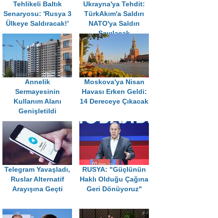
Tehlikeli Baltık
Ukrayna'ya Tehdit:
Senaryosu: 'Rusya 3
TürkAkım'a Saldırı
Ülkeye Saldıracak!'
NATO'ya Saldırı
Sayılacak
Annelik
Moskova'ya Nisan
Sermayesinin
Havası Erken Geldi:
Kullanım Alanı
14 Dereceye Çıkacak
Genişletildi
Telegram Yavaşladı,
RUSYA: "Güçlünün
Ruslar Alternatif
Haklı Olduğu Çağına
Arayışına Geçti
Geri Dönüyoruz"