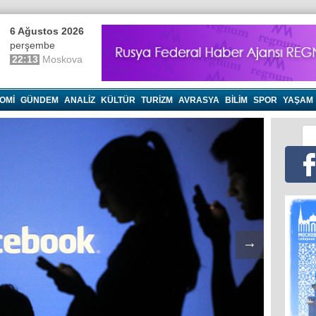
6 Ağustos 2026
perşembe
22:13
Moskova
OMI
GÜNDEM
ANALIZ
KÜLTÜR
TURIZM
AVRASYA
BILIM
SPOR
YAŞAM
→