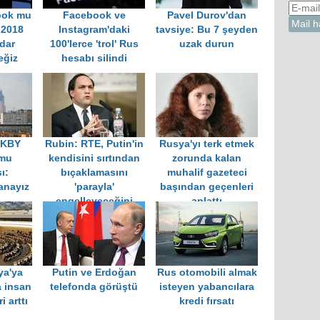
ook mu
Facebook ve
Pavel Durov'dan
 2018
Instagram'daki
tavsiye: Bu 7 şeyden
dar
100'lerce 'trol' Rus
uzak durun
eğiz
hesabı silindi
IKBY
Rubin: RTE, Putin'in
Rusya'yı terk etmek
umu
kendisini sırtından
zorunda kalan
ı:
bıçaklamasını
muhalif gazeteci
anayız
'parayla'
başından geçenleri
engelleyeceğini
anlattı
zannediyor
ya'ya
Putin ve Erdoğan
Rus otomobili almak
a insan
telefonda görüştü
isteyen yabancılara
i arttı
kredi fırsatı