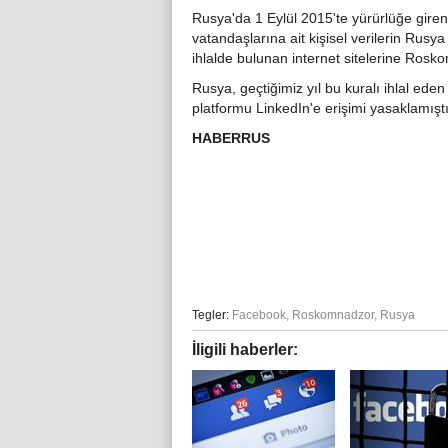
Rusya'da 1 Eylül 2015'te yürürlüğe gire
vatandaşlarına ait kişisel verilerin Rusy
ihlalde bulunan internet sitelerine Rosk
Rusya, geçtiğimiz yıl bu kuralı ihlal ed
platformu LinkedIn'e erişimi yasaklamıştı
HABERRUS
Tegler:
Facebook
,
Roskomnadzor
,
Rusya
İligili haberler: