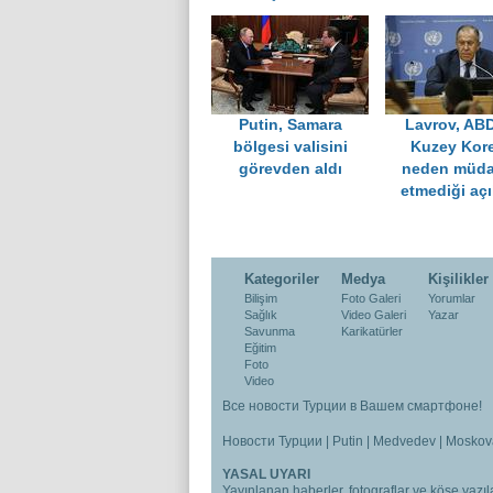
Putin, Samara
Lavrov, ABD
bölgesi valisini
Kuzey Kore
görevden aldı
neden müda
etmediği açı
Kategoriler
Medya
Kişilikler
Bilişim
Foto Galeri
Yorumlar
Sağlık
Video Galeri
Yazar
Savunma
Karikatürler
Eğitim
Foto
Video
Все новости Турции в Вашем смартфоне!
Новости Турции
|
Putin
|
Medvedev
|
Moskov
YASAL UYARI
Yayınlanan haberler, fotograflar ve köşe yazıla