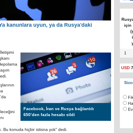
Rusya
Ya kanunlara uyun, ya da Rusya'daki
için 
(
İletişimi
1
şkanı
i depolama
USD
7
laşım
edi.
Sizc
şlarının
na
'da
Fi
Ha
Facebook, İran ve Rusya bağlantılı
Ev
leceğini
650’den fazla hesabı sildi
nı
k. Bu konuda hiçbir istisna yok" dedi.