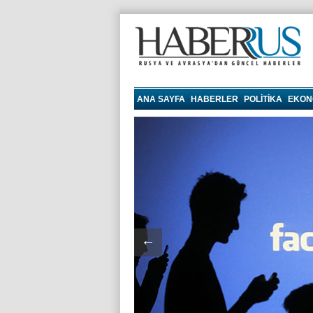
haberrus.ru
ANA SAYFA
HABERLER
POLITIKA
EKON
←