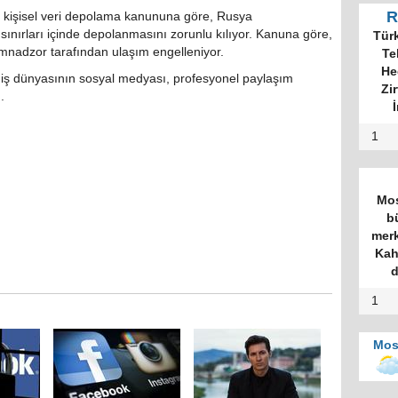
R
n kişisel veri depolama kanununa göre, Rusya
a sınırları içinde depolanmasını zorunlu kılıyor. Kanuna göre,
Tür
omnadzor tarafından ulaşım engelleniyor.
Te
He
en iş dünyasının sosyal medyası, profesyonel paylaşım
Zi
.
İ
1
Mos
b
merk
Kah
d
1
Mos