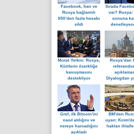
Facebook, İran ve
Sırada Faceb
Rusya bağlantılı
var? Rusya:
650’den fazla hesabı
sonuna ka
sildi
denetleyec
Murat Yetkin: Rusya,
Rusya’dan 
Kürtlerin özerkliğe
referand
kavuşmasını
açıklamas
destekliyor
Diyalogdan y
Gref, ilk Bitcoin'ini
BM'den Rus
nasıl aldığını ve
uyarı: Kırım'd
nereye harcadığını
hakları ihlaller
açıkladı