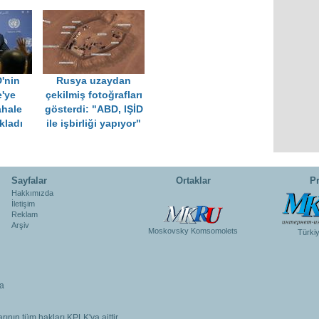
'nin
Rusya uzaydan
'ye
çekilmiş fotoğrafları
hale
gösterdi: "ABD, IŞİD
kladı
ile işbirliği yapıyor"
Sayfalar
Ortaklar
Pr
Hakkımızda
İletişim
Reklam
Arşiv
Moskovsky Komsomolets
Türki
a
rının tüm hakları KPLK'ya aittir.