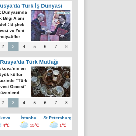
usya'da Türk İş Dünyasi
k Dünyasında
k Bilgi Alanı
defi: Bişkek
rvesi ve Yeni
nsiyatifler
2
3
4
5
6
7
8
Rusya’da Türk Mutfağı
kova’nın en
üyük kültür
ezinde “Türk
vesi Gecesi”
üzenlendi
2
3
4
5
6
7
8
kova
İstanbul
St.Petersburg
4℃
15℃
1℃