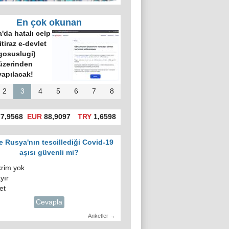
En çok okunan
'da hatalı celp
itiraz e-devlet
gosuslugi)
üzerinden
yapılacak!
2
3
4
5
6
7
8
7,9568
EUR
88,9097
TRY
1,6598
e Rusya'nın tescillediği Covid-19
aşısı güvenli mi?
krim yok
yır
et
Cevapla
Anketler →