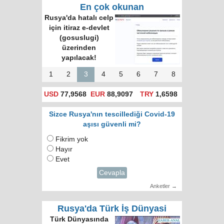
En çok okunan
Rusya'da hatalı celp
için itiraz e-devlet
(gosuslugi)
üzerinden
yapılacak!
1
2
3
4
5
6
7
8
USD
77,9568
EUR
88,9097
TRY
1,6598
Sizce Rusya'nın tescillediği Covid-19
aşısı güvenli mi?
Fikrim yok
Hayır
Evet
Cevapla
Anketler →
Rusya'da Türk İş Dünyasi
Türk Dünyasında