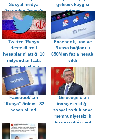
Sosyal medya
gelecek kaygısı
üzerinden Trump'a
artıyor
yardım edildi
Twitter, 'Rusya
Facebook, İran ve
destekli troll
Rusya bağlantılı
hesapların' attığı 10
650’den fazla hesabı
milyondan fazla
sildi
tweeti paylaştı
Facebook'tan
"Geleceğe olan
"Rusya" önlemi: 32
inanç eksikliği,
hesap silindi
sosyal zorluklar ve
memnuniyetsizlik
huzursuzluğa yol
açtı"