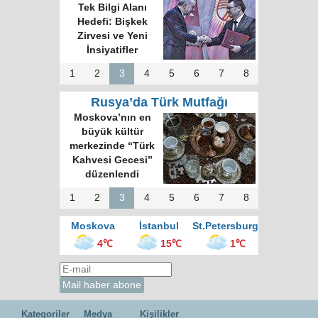
Tek Bilgi Alanı
Hedefi: Bişkek
Zirvesi ve Yeni
İnsiyatifler
1
2
3
4
5
6
7
8
Rusya’da Türk Mutfağı
Moskova’nın en
büyük kültür
merkezinde “Türk
Kahvesi Gecesi”
düzenlendi
1
2
3
4
5
6
7
8
Moskova
İstanbul
St.Petersburg
4℃
15℃
1℃
Kategoriler
Medya
Kişilikler