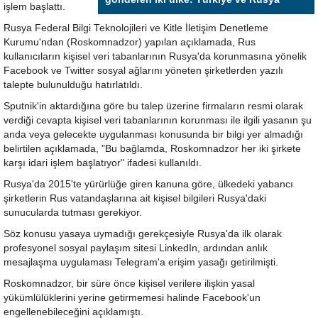
işlem başlattı.
Rusya Federal Bilgi Teknolojileri ve Kitle İletişim Denetleme
Kurumu'ndan (Roskomnadzor) yapılan açıklamada, Rus
kullanıcıların kişisel veri tabanlarının Rusya'da korunmasına yönelik
Facebook ve Twitter sosyal ağlarını yöneten şirketlerden yazılı
talepte bulunulduğu hatırlatıldı.
Sputnik'in aktardığına göre bu talep üzerine firmaların resmi olarak
verdiği cevapta kişisel veri tabanlarının korunması ile ilgili yasanın şu
anda veya gelecekte uygulanması konusunda bir bilgi yer almadığı
belirtilen açıklamada, "Bu bağlamda, Roskomnadzor her iki şirkete
karşı idari işlem başlatıyor" ifadesi kullanıldı.
Rusya'da 2015'te yürürlüğe giren kanuna göre, ülkedeki yabancı
şirketlerin Rus vatandaşlarına ait kişisel bilgileri Rusya'daki
sunucularda tutması gerekiyor.
Söz konusu yasaya uymadığı gerekçesiyle Rusya'da ilk olarak
profesyonel sosyal paylaşım sitesi LinkedIn, ardından anlık
mesajlaşma uygulaması Telegram'a erişim yasağı getirilmişti.
Roskomnadzor, bir süre önce kişisel verilere ilişkin yasal
yükümlülüklerini yerine getirmemesi halinde Facebook'un
engellenebileceğini açıklamıştı.