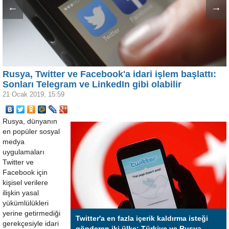
←
→
Rusya, Twitter ve Facebook'a idari işlem başlattı:
Sonları Telegram ve LinkedIn gibi olabilir
21 Ocak 2019, 15:59
Rusya, dünyanın
en popüler sosyal
medya
uygulamaları
Twitter ve
Facebook için
kişisel verilere
ilişkin yasal
yükümlülükleri
yerine getirmediği
Twitter'a en fazla içerik kaldırma isteği
gerekçesiyle idari
gönderen iki ülke: Türkiye ve Rusya