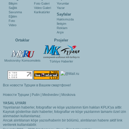
Bilişim
Foto Galeri
Yorumlar
Sağlık
Video Galeri
Yazar
Savunma
Karikatürler
Sayfalar
Eğitim
Hakkımızda
Foto
İletişim
Video
Reklam
Arşiv
Ortaklar
Projeler
Moskovsky Komsomolets
Türkiye Haberler
Все новости Турции в Вашем смартфоне!
Новости Турции
|
Putin
|
Medvedev
|
Moskova
YASAL UYARI
Yayınlanan haberler, fotograflar ve köşe yazılarının tüm hakları KPLK'ya aittir.
Kaynak gösterilse dahi haberler, fotograflar ve köşe yazılarının tamamı özel izin
alınmadan kullanılamaz.
Ancak alıntılanan köşe yazısı/haberin bir bölümü, alıntılanan habere aktif link
verilerek kullanılabilir.