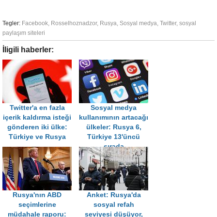
Tegler:
Facebook
,
Rosselhoznadzor
,
Rusya
,
Sosyal medya
,
Twitter
,
sosyal
paylaşım siteleri
İligili haberler:
Twitter'a en fazla
Sosyal medya
içerik kaldırma isteği
kullanımının artacağı
gönderen iki ülke:
ülkeler: Rusya 6,
Türkiye ve Rusya
Türkiye 13'üncü
sırada
Rusya'nın ABD
Anket: Rusya'da
seçimlerine
sosyal refah
müdahale raporu:
seviyesi düşüyor,