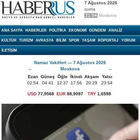
7 Ağustos 2026
cuma
21:54
Moskova
haberrus.ru
ANA SAYFA
HABERLER
POLITIKA
EKONOMI
GÜNDEM
ANALIZ
KÜLTÜR
TURIZM
AVRASYA
BILIM
SPOR
YAŞAM
RÖPORTAJ
YORUM
İLETİŞİM
Namaz Vakitleri — 7 Ağustos 2026
←
Moskova
→
Ezan
Güneş
Öğle
İkindi
Akşam
Yatsı
02:54
04:41
12:37
17:56
20:29
23:54
USD
77,9568
EUR
88,9097
TRY
1,6598