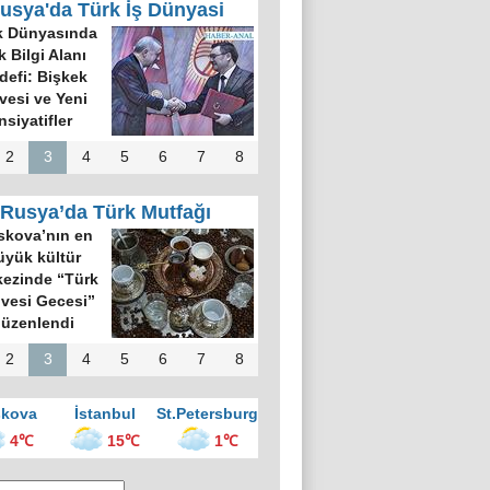
usya'da Türk İş Dünyasi
k Dünyasında
k Bilgi Alanı
defi: Bişkek
rvesi ve Yeni
nsiyatifler
2
3
4
5
6
7
8
Rusya’da Türk Mutfağı
kova’nın en
üyük kültür
ezinde “Türk
vesi Gecesi”
üzenlendi
2
3
4
5
6
7
8
kova
İstanbul
St.Petersburg
4℃
15℃
1℃