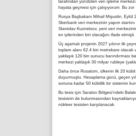
tarafından yürütülen veri işleme merkezi
hayata geçmesi için çalışıyorum. Bu zor b
Rusya Başbakanı Mihail Mişustin, Eylül 
Sberbank veri merkezinin yapım startını
Stanislav Kuznetsov, yeni veri merkezin
en iyilerinden biri olacağını ifade etmişti.
Üç aşamalı projenin 2027 yılının ilk çe
toplam alanı 62.4 bin metrekare olacak v
yaklaşık 120 bin sunucu barındırması be
merkezi yaklaşık 30 milyar rubleye (yakl
Daha önce Rosatom, ülkenin ilk 20 kübit
duyurmuştu. Hesaplama gücü, geçen yıl t
sonuna kadar 50 kübitlik bir sistemin kur
Bu tesis için Saratov Bölgesi’ndeki Bal
tesisinin de bulunmasından kaynaklanıyor.
nükleer tesisten karşılanacak.