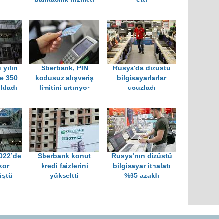
 yılın
Sberbank, PIN
Rusya'da dizüstü
de 350
kodusuz alışveriş
bilgisayarlarlar
ıkladı
limitini artırıyor
ucuzladı
022’de
Sberbank konut
Rusya’nın dizüstü
kor
kredi faizlerini
bilgisayar ithalatı
üştü
yükseltti
%65 azaldı