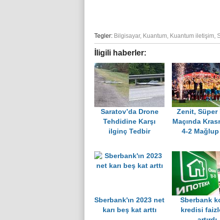
Tegler:
Bilgisayar
,
Kuantum
,
Kuantum iletişim
,
İligili haberler:
Saratov’da Drone
Zenit, Süper
Tehdidine Karşı
Maçında Krasn
ilginç Tedbir
4-2 Mağlup 
Sberbank'ın 2023 net
Sberbank k
karı beş kat arttı
kredisi faizl
artırdı