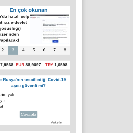
En çok okunan
'da hatalı celp
itiraz e-devlet
gosuslugi)
üzerinden
yapılacak!
2
3
4
5
6
7
8
7,9568
EUR
88,9097
TRY
1,6598
e Rusya'nın tescillediği Covid-19
aşısı güvenli mi?
krim yok
yır
et
Cevapla
Anketler →