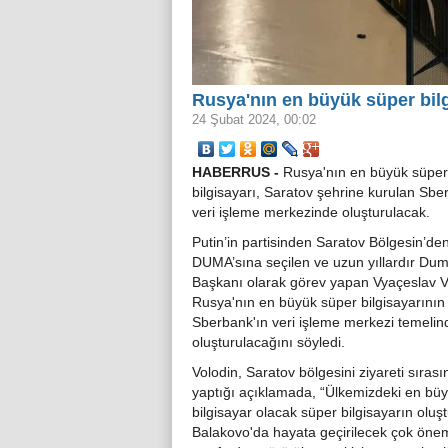
Rusya'nın en büyük süper bilg
24 Şubat 2024, 00:02
HABERRUS -
Rusya'nın en büyük süper
bilgisayarı, Saratov şehrine kurulan Sbe
veri işleme merkezinde oluşturulacak.
Putin’in partisinden Saratov Bölgesin’d
DUMA’sına seçilen ve uzun yıllardır Du
Başkanı olarak görev yapan Vyaçeslav V
Rusya'nın en büyük süper bilgisayarının
Sberbank'ın veri işleme merkezi temelin
oluşturulacağını söyledi.
Volodin, Saratov bölgesini ziyareti sıras
yaptığı açıklamada, “Ülkemizdeki en bü
bilgisayar olacak süper bilgisayarın oluş
Balakovo'da hayata geçirilecek çok öneml