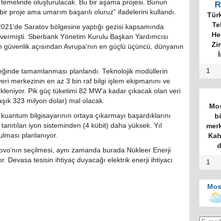
 temelinde oluşturulacak. Bu bir aşama projesi. Bunun
R
ir proje ama umarım başarılı oluruz” ifadelerini kullandı.
Tür
Te
2021'de Saratov bölgesine yaptığı gezisi kapsamında
He
 vermişti. Sberbank Yönetim Kurulu Başkan Yardımcısı
Zi
in güvenlik açısından Avrupa'nın en güçlü üçüncü, dünyanın
İ
1
yreğinde tamamlanması planlandı. Teknolojik modüllerin
eri merkezinin en az 3 bin raf bilgi işlem ekipmanını ve
kleniyor. Pik güç tüketimi 82 MW'a kadar çıkacak olan veri
aşık 323 milyon dolar) mal olacak.
Mos
 kuantum bilgisayarının ortaya çıkarmayı başardıklarını
b
anıtılan iyon sisteminden (4 kübit) daha yüksek. Yıl
merk
ulması planlanıyor.
Kah
d
akovo’nın seçilmesi, aynı zamanda burada Nükleer Enerji
 Devasa tesisin ihtiyaç duyacağı elektrik enerji ihtiyacı
1
Mos