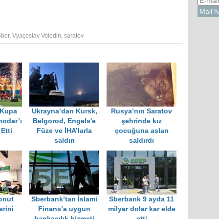
Sber
,
Vyaçeslav Volodin
,
saratov
 Kupa
Ukrayna’dan Kursk,
Rusya’nın Saratov
odar’ı
Belgorod, Engels'e
şehrinde kız
Etti
Füze ve İHA’larla
çocuğuna aslan
saldırı
saldırdı
onut
Sberbank’tan İslami
Sberbank 9 ayda 11
erini
Finans’a uygun
milyar dolar kar elde
bankacılık hizmeti
etti