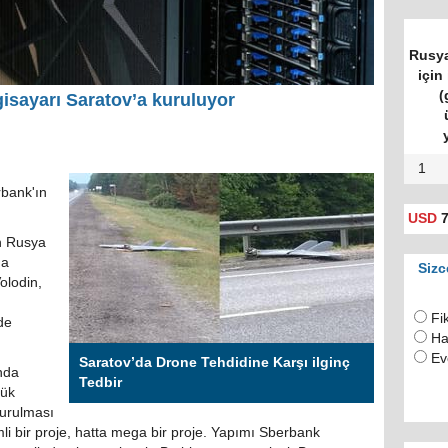
Rusya
için 
(
isayarı Saratov’a kuruluyor
1
rbank'ın
USD
7
en Rusya
ma
Sizc
olodin,
Fi
de
Ha
Ev
Saratov’da Drone Tehdidine Karşı ilginç
ında
Tedbir
yük
turulması
i bir proje, hatta mega bir proje. Yapımı Sberbank