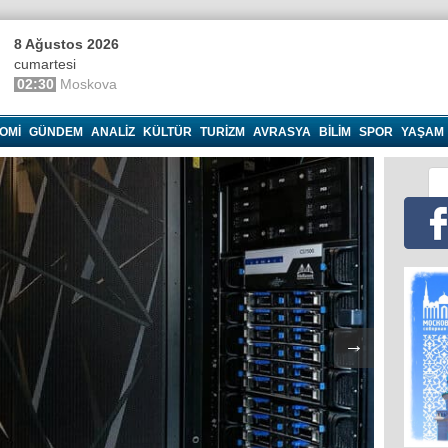
8 Ağustos 2026
cumartesi
02:30
Moskova
OMI
GÜNDEM
ANALIZ
KÜLTÜR
TURIZM
AVRASYA
BILIM
SPOR
YAŞAM
→