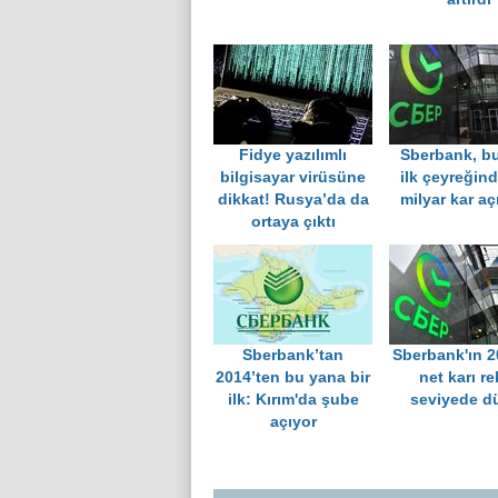
Fidye yazılımlı
Sberbank, bu
bilgisayar virüsüne
ilk çeyreğin
dikkat! Rusya’da da
milyar kar aç
ortaya çıktı
Sberbank’tan
Sberbank'ın 2
2014’ten bu yana bir
net karı re
ilk: Kırım'da şube
seviyede d
açıyor