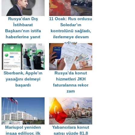
Rusya’dan Dış
11 Ocak: Rus ordusu
İstihbarat
Soledar’ın
Başkanı’nın istifa
kontrolünü sağladı,
haberlerine yanıt
ilerlemeye devam
ediyor
Sberbank, Apple’ın
Rusya’da konut
yasağını delmeyi
hizmetleri JKH
başardı
faturalarına rekor
zam
Mariupol yeniden
Yabancılara konut
inşaa ediliyor, ilk
satışı yüzde 81,8