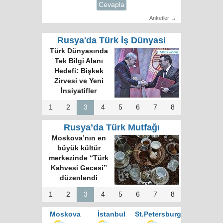
Cevapla
Anketler →
Rusya'da Türk İş Dünyasi
Türk Dünyasında
Tek Bilgi Alanı
Hedefi: Bişkek
Zirvesi ve Yeni
İnsiyatifler
1
2
3
4
5
6
7
8
Rusya’da Türk Mutfağı
Moskova’nın en
büyük kültür
merkezinde “Türk
Kahvesi Gecesi”
düzenlendi
1
2
3
4
5
6
7
8
Moskova
İstanbul
St.Petersburg