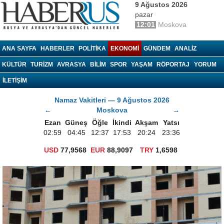
9 Ağustos 2026
pazar
12:01
Moskova
haberrus.ru
ANA SAYFA
HABERLER
POLITIKA
EKONOMI
GÜNDEM
ANALIZ
KÜLTÜR
TURIZM
AVRASYA
BILIM
SPOR
YAŞAM
RÖPORTAJ
YORUM
İLETİŞİM
Namaz Vakitleri — 9 Ağustos 2026
←
Moskova
→
Ezan
Güneş
Öğle
İkindi
Akşam
Yatsı
02:59
04:45
12:37
17:53
20:24
23:36
USD
77,9568
EUR
88,9097
TRY
1,6598