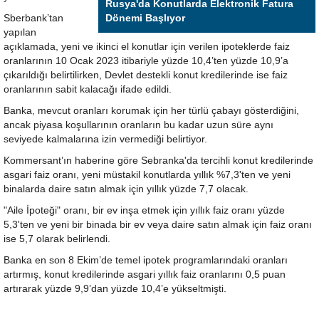
Rusya'da Konutlarda Elektronik Fatura
Sberbank’tan
Dönemi Başlıyor
yapılan
açıklamada, yeni ve ikinci el konutlar için verilen ipoteklerde faiz
oranlarının 10 Ocak 2023 itibariyle yüzde 10,4’ten yüzde 10,9’a
çıkarıldığı belirtilirken, Devlet destekli konut kredilerinde ise faiz
oranlarının sabit kalacağı ifade edildi.
Banka, mevcut oranları korumak için her türlü çabayı gösterdiğini,
ancak piyasa koşullarının oranların bu kadar uzun süre aynı
seviyede kalmalarına izin vermediği belirtiyor.
Kommersant’ın haberine göre Sebranka'da tercihli konut kredilerinde
asgari faiz oranı, yeni müstakil konutlarda yıllık %7,3'ten ve yeni
binalarda daire satın almak için yıllık yüzde 7,7 olacak.
"Aile İpoteği" oranı, bir ev inşa etmek için yıllık faiz oranı yüzde
5,3'ten ve yeni bir binada bir ev veya daire satın almak için faiz oranı
ise 5,7 olarak belirlendi.
Banka en son 8 Ekim’de temel ipotek programlarındaki oranları
artırmış, konut kredilerinde asgari yıllık faiz oranlarını 0,5 puan
artırarak yüzde 9,9’dan yüzde 10,4’e yükseltmişti.