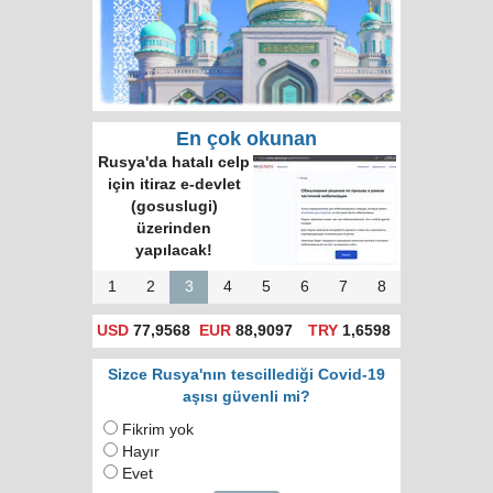
En çok okunan
Rusya'da hatalı celp
için itiraz e-devlet
(gosuslugi)
üzerinden
yapılacak!
1
2
3
4
5
6
7
8
USD
77,9568
EUR
88,9097
TRY
1,6598
Sizce Rusya'nın tescillediği Covid-19
aşısı güvenli mi?
Fikrim yok
Hayır
Evet