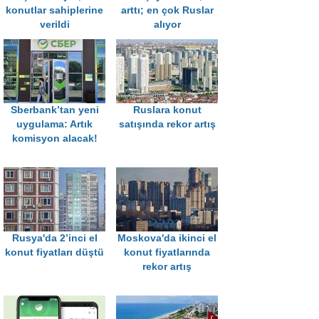
konutlar sahiplerine
arttı; en çok Ruslar
verildi
alıyor
Sberbank’tan yeni
Ruslara konut
uygulama: Artık
satışında rekor artış
komisyon alacak!
Rusya'da 2’inci el
Moskova'da ikinci el
konut fiyatları düştü
konut fiyatlarında
rekor artış