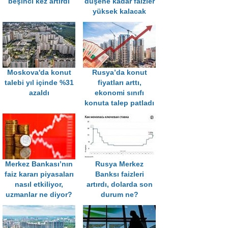
beşinci kez artırdı
düşene kadar faizler
yüksek kalacak
Moskova'da konut
Rusya’da konut
talebi yıl içinde %31
fiyatları arttı,
azaldı
ekonomi sınıfı
konuta talep patladı
Merkez Bankası’nın
Rusya Merkez
faiz kararı piyasaları
Banksı faizleri
nasıl etkiliyor,
artırdı, dolarda son
uzmanlar ne diyor?
durum ne?