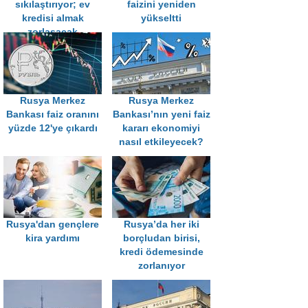
sıkılaştırıyor; ev
faizini yeniden
kredisi almak
yükseltti
zorlaşacak
Rusya Merkez
Rusya Merkez
Bankası faiz oranını
Bankası’nın yeni faiz
yüzde 12'ye çıkardı
kararı ekonomiyi
nasıl etkileyecek?
Rusya'dan gençlere
Rusya’da her iki
kira yardımı
borçludan birisi,
kredi ödemesinde
zorlanıyor