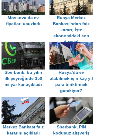
Moskova’da ev
Rusya Merkez
fiyatları ucuzladı
Bankası'ndan faiz
kararı; İşte
ekonomideki son
durum!
Sberbank, bu yılın
Rusya’da ev
ilk çeyreğinde 350
alabilmek için kaç yıl
milyar kar açıkladı
para biriktirmek
gerekiyor?
Merkez Bankası faiz
Sberbank, PIN
kararını açıkladı
kodusuz alışveriş