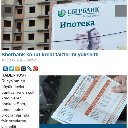
←
→
Sberbank konut kredi faizlerini yükseltti
10 Ocak 2023, 09:52
HABERRUS -
Rusya’nın en
büyük devlet
bankası ve en çok
kredi veren
bankası Sber,
temel ipotek
programlarında
faiz oranlarını
yükseltti.