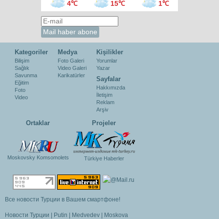
4℃
15℃
1℃
Kategoriler
Medya
Kişilikler
Bilişim
Foto Galeri
Yorumlar
Sağlık
Video Galeri
Yazar
Savunma
Karikatürler
Sayfalar
Eğitim
Hakkımızda
Foto
İletişim
Video
Reklam
Arşiv
Ortaklar
Projeler
Moskovsky Komsomolets
Türkiye Haberler
Все новости Турции в Вашем смартфоне!
Новости Турции
|
Putin
|
Medvedev
|
Moskova