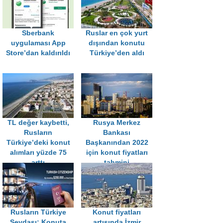
Sberbank
Ruslar en çok yurt
uygulaması App
dışından konutu
Store’dan kaldırıldı
Türkiye’den aldı
TL değer kaybetti,
Rusya Merkez
Rusların
Bankası
Türkiye’deki konut
Başkanından 2022
alımları yüzde 75
için konut fiyatları
arttı
tahmini
Rusların Türkiye
Konut fiyatları
Sevdası: Konuta
artışında İzmir