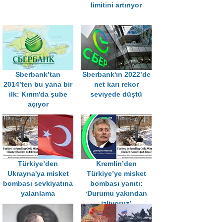
limitini artırıyor
Sberbank’tan
Sberbank'ın 2022’de
2014’ten bu yana bir
net karı rekor
ilk: Kırım'da şube
seviyede düştü
açıyor
Türkiye’den
Kremlin’den
Ukrayna'ya misket
Türkiye’ye misket
bombası sevkiyatına
bombası yanıtı:
yalanlama
‘Durumu yakından
izliyoruz’