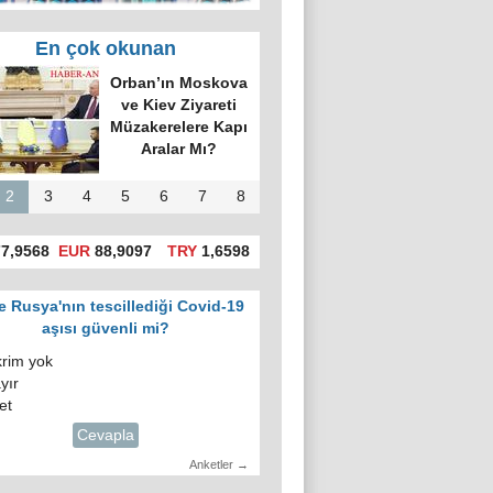
En çok okunan
'da hatalı celp
itiraz e-devlet
gosuslugi)
üzerinden
yapılacak!
2
3
4
5
6
7
8
7,9568
EUR
88,9097
TRY
1,6598
e Rusya'nın tescillediği Covid-19
aşısı güvenli mi?
krim yok
yır
et
Cevapla
Anketler →