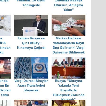
Satışa
Fırlatıldı: 16 Uydu
Zelenski Masaya
Yörüngede
Otursun, Anlaşma
Yakın"
ga
Tahran Rusya ve
Merkez Bankası
 İHA
Çin'i ABD'yi
Vatandaşların Kayıt
rdından
Kınamaya Çağırdı
Dışı Gelirlerini Vergi
ktı
Dairesine Bildirecek
mında
Vergi Dairesi Bireyler
Rusya: "Ukrayna
nın En
Arası Transferleri
Yakında Yeni
Satılan
İzleyecek
Koşullarla
i Oldu
Yüzleşmek Zorunda
Kalacak"