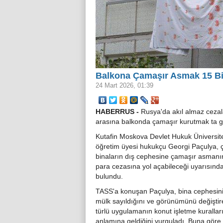
Balkona Çamaşır Asmak 15 Bin
24 Mart 2026, 01:39
HABERRUS -
Rusya'da akıl almaz cezal
arasına balkonda çamaşır kurutmak ta gi
Kutafin Moskova Devlet Hukuk Üniversit
öğretim üyesi hukukçu Georgi Paçulya, ç
binaların dış cephesine çamaşır asmanın
para cezasına yol açabileceği uyarısınd
bulundu.
TASS'a konuşan Paçulya, bina cephesini
mülk sayıldığını ve görünümünü değiştir
türlü uygulamanın konut işletme kuralların
anlamına geldiğini vurguladı. Buna göre