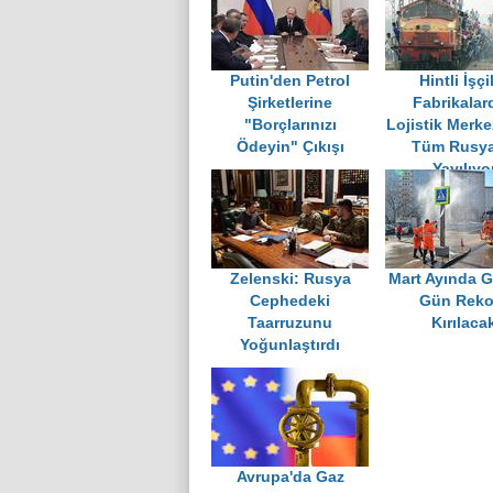
Putin'den Petrol
Hintli İşçi
Şirketlerine
Fabrikalar
"Borçlarınızı
Lojistik Merke
Ödeyin" Çıkışı
Tüm Rusya
Yayılıyo
Zelenski: Rusya
Mart Ayında G
Cephedeki
Gün Reko
Taarruzunu
Kırılaca
Yoğunlaştırdı
Avrupa'da Gaz