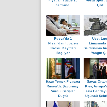
Fiyatları Yüzde 15
Vesta Sport 
Zamlandı
Çıktı
Rusya'da 1
Usst-Lu
Nisan'dan İtibaren
Limanında
İlkokul Kayıtları
Saldırısının A
Başlıyor
Yangın Çı
Hazır Yemek Piyasası
Savaş Orta
Rusya'da Şavurmayı
Kiev, Avrupa'
Vurdu, Satışlar
Fazla Bentley 
Düştü
Üçüncü Şehr