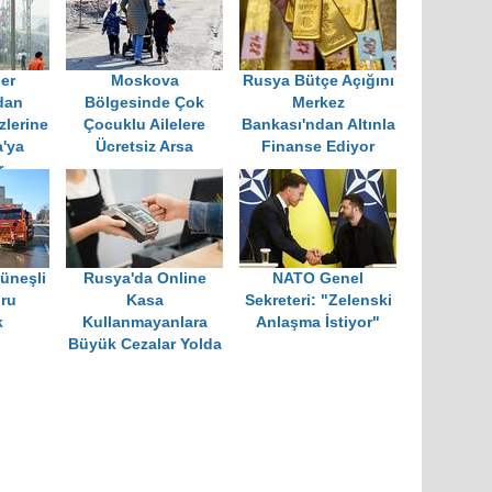
ler
Moskova
Rusya Bütçe Açığını
dan
Bölgesinde Çok
Merkez
zlerine
Çocuklu Ailelere
Bankası'ndan Altınla
'ya
Ücretsiz Arsa
Finanse Ediyor
r
üneşli
Rusya'da Online
NATO Genel
ru
Kasa
Sekreteri: "Zelenski
k
Kullanmayanlara
Anlaşma İstiyor"
Büyük Cezalar Yolda