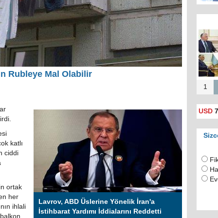
Rusya
için 
(
 Rubleye Mal Olabilir
1
ar
USD
7
rdi.
esi
Sizc
ok katlı
 ciddi
Fi
a
Ha
Ev
n ortak
en her
Lavrov, ABD Üslerine Yönelik İran'a
ın ihlali
İstihbarat Yardımı İddialarını Reddetti
 balkon