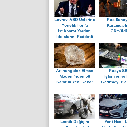
Lavrov, ABD Üslerine
Rus Sanay
Yönelik İran'a
Karamsarl
İstihbarat Yardımı
Gömüld
İddialarını Reddetti
Arkhangelsk Elmas
Rusya S
Madeni'nden 56
İşlemlerine
Karatlık Yeni Rekor
Getirmeyi Pla
Lastik Değişim
Yeni Nesil 