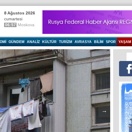
8 Ağustos 2026
cumartesi
06:57
Moskova
OMI
GÜNDEM
ANALIZ
KÜLTÜR
TURIZM
AVRASYA
BILIM
SPOR
YAŞAM
→