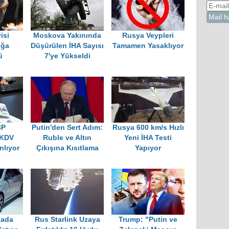
isi
Moskova Yakınında
Rusya Veypleri
ığa
Düşürülen İHA Sayısı
Tamamen Yasaklıyor
ü
7'ye Yükseldi
BP
Putin'den Sert Adım:
Rusya 600 km/s Hızlı
 KDV
Ruble ve Altın
Yeni İHA Testi
nlıyor
Çıkışına Kısıtlama
Yapıyor
Lada
Rus Starlink Uzaya
Trump: "Putin ve