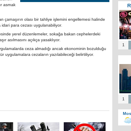
R
ır asmak
Tür
Te
an çamaşırın olası bir tahliye işlemini engellemesi halinde
He
 idari para cezası uygulanabiliyor.
Zi
esinde yerel düzenlemeler, sokağa bakan cephelerdeki
İ
aşır asılmasını açıkça yasaklıyor.
1
ygulamalarda ceza almadığı ancak ekonominin bozulduğu
r uygulamalara cezaların yazılabileceği belirtiliyor.
Mos
b
merk
Kah
d
1
Mos