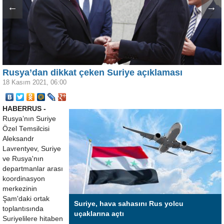
←
→
Rusya’dan dikkat çeken Suriye açıklaması
18 Kasım 2021, 06:00
HABERRUS -
Rusya’nın Suriye
Özel Temsilcisi
Aleksandr
Lavrentyev, Suriye
ve Rusya'nın
departmanlar arası
koordinasyon
merkezinin
Şam'daki ortak
Suriye, hava sahasını Rus yolcu
toplantısında
uçaklarına açtı
Suriyelilere hitaben