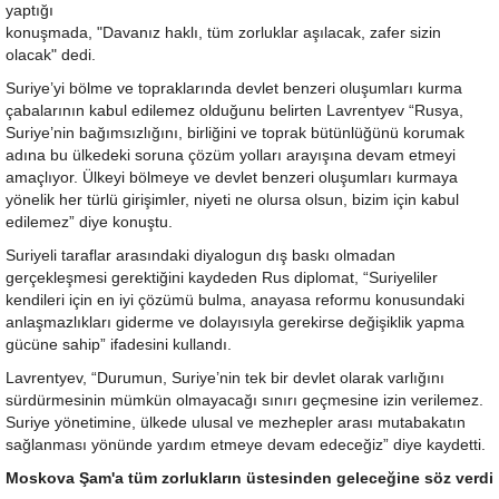
yaptığı
konuşmada, "Davanız haklı, tüm zorluklar aşılacak, zafer sizin
olacak" dedi.
Suriye’yi bölme ve topraklarında devlet benzeri oluşumları kurma
çabalarının kabul edilemez olduğunu belirten Lavrentyev “Rusya,
Suriye’nin bağımsızlığını, birliğini ve toprak bütünlüğünü korumak
adına bu ülkedeki soruna çözüm yolları arayışına devam etmeyi
amaçlıyor. Ülkeyi bölmeye ve devlet benzeri oluşumları kurmaya
yönelik her türlü girişimler, niyeti ne olursa olsun, bizim için kabul
edilemez” diye konuştu.
Suriyeli taraflar arasındaki diyalogun dış baskı olmadan
gerçekleşmesi gerektiğini kaydeden Rus diplomat, “Suriyeliler
kendileri için en iyi çözümü bulma, anayasa reformu konusundaki
anlaşmazlıkları giderme ve dolayısıyla gerekirse değişiklik yapma
gücüne sahip” ifadesini kullandı.
Lavrentyev, “Durumun, Suriye’nin tek bir devlet olarak varlığını
sürdürmesinin mümkün olmayacağı sınırı geçmesine izin verilemez.
Suriye yönetimine, ülkede ulusal ve mezhepler arası mutabakatın
sağlanması yönünde yardım etmeye devam edeceğiz” diye kaydetti.
Moskova Şam'a tüm zorlukların üstesinden geleceğine söz verdi