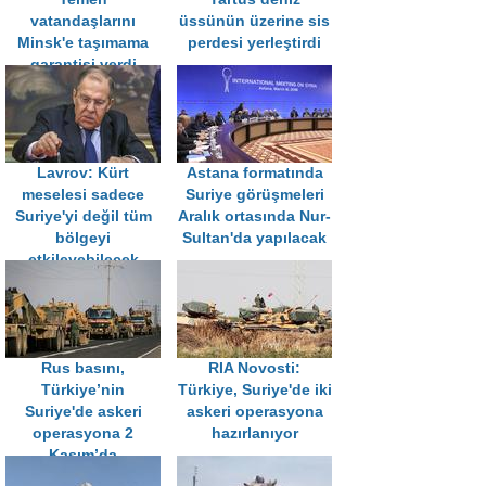
vatandaşlarını
üssünün üzerine sis
Minsk'e taşımama
perdesi yerleştirdi
garantisi verdi
Lavrov: Kürt
Astana formatında
meselesi sadece
Suriye görüşmeleri
Suriye'yi değil tüm
Aralık ortasında Nur-
bölgeyi
Sultan'da yapılacak
etkileyebilecek
tehlikeli bir oyun
Rus basını,
RIA Novosti:
Türkiye’nin
Türkiye, Suriye'de iki
Suriye'de askeri
askeri operasyona
operasyona 2
hazırlanıyor
Kasım’da
başlayacağını iddia