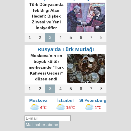
Türk Dünyasında
Tek Bilgi Alanı
Hedefi: Bişkek
Zirvesi ve Yeni
İnsiyatifler
1
2
3
4
5
6
7
8
Rusya’da Türk Mutfağı
Moskova’nın en
büyük kültür
merkezinde “Türk
Kahvesi Gecesi”
düzenlendi
1
2
3
4
5
6
7
8
Moskova
İstanbul
St.Petersburg
4℃
15℃
1℃