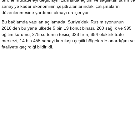
terörle mücadeleyi değil, aynı zamanda eğitim ve sağlıktan tarım ve
sanayiye kadar ekonominin çeşitli alanlarındaki çalışmaların
düzenlenmesine yardımcı olmayı da içeriyor.
Bu bağlamda yapılan açılamada, Suriye’deki Rus misyonunun
2018'den bu yana ülkede 5 bin 19 konut binası, 260 sağlık ve 995
eğitim kurumu, 275 su temin tesisi, 328 fırın, 854 elektrik trafo
merkezi, 14 bin 455 sanayi kuruluşu çeşitli bölgelerde onardığını ve
faaliyete geçirdiği bildirildi.