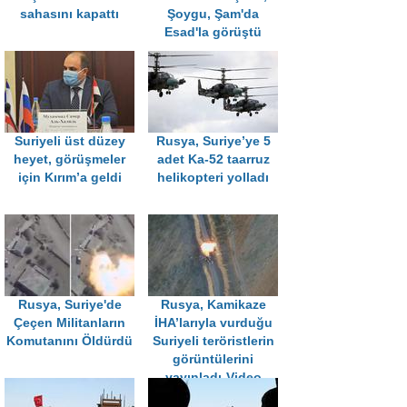
sahasını kapattı
Şoygu, Şam'da
Esad'la görüştü
Suriyeli üst düzey
Rusya, Suriye’ye 5
heyet, görüşmeler
adet Ka-52 taarruz
için Kırım’a geldi
helikopteri yolladı
Rusya, Suriye'de
Rusya, Kamikaze
Çeçen Militanların
İHA’larıyla vurduğu
Komutanını Öldürdü
Suriyeli teröristlerin
görüntülerini
yayınladı-Video