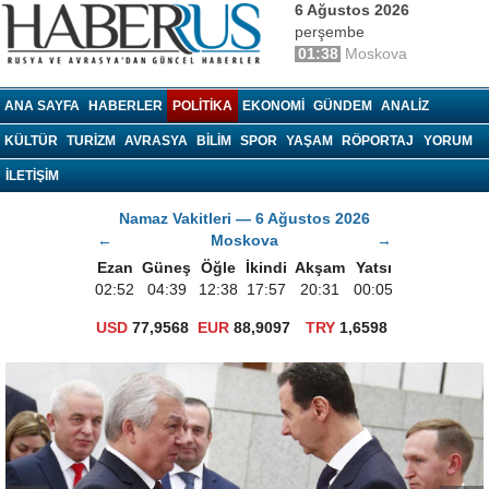
6 Ağustos 2026
perşembe
01:38
Moskova
haberrus.ru
ANA SAYFA
HABERLER
POLITIKA
EKONOMI
GÜNDEM
ANALIZ
KÜLTÜR
TURIZM
AVRASYA
BILIM
SPOR
YAŞAM
RÖPORTAJ
YORUM
İLETİŞİM
Namaz Vakitleri — 6 Ağustos 2026
←
Moskova
→
Ezan
Güneş
Öğle
İkindi
Akşam
Yatsı
02:52
04:39
12:38
17:57
20:31
00:05
USD
77,9568
EUR
88,9097
TRY
1,6598