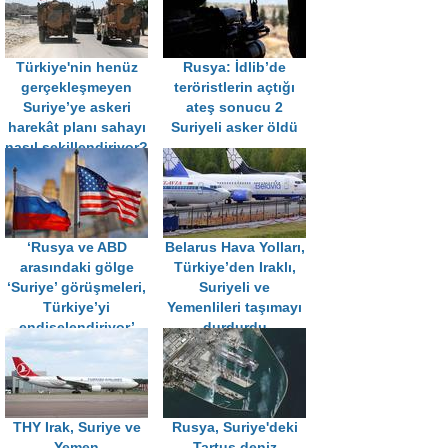
Türkiye'nin henüz
Rusya: İdlib’de
gerçekleşmeyen
teröristlerin açtığı
Suriye’ye askeri
ateş sonucu 2
harekât planı sahayı
Suriyeli asker öldü
nasıl şekillendiriyor?
‘Rusya ve ABD
Belarus Hava Yolları,
arasındaki gölge
Türkiye’den Iraklı,
‘Suriye’ görüşmeleri,
Suriyeli ve
Türkiye’yi
Yemenlileri taşımayı
endişelendiriyor’
durdurdu
THY Irak, Suriye ve
Rusya, Suriye'deki
Yemen
Tartus deniz