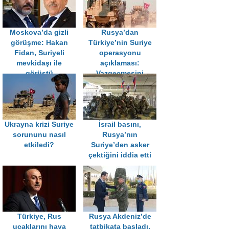
Moskova’da gizli
Rusya’dan
görüşme: Hakan
Türkiye’nin Suriye
Fidan, Suriyeli
operasyonu
mevkidaşı ile
açıklaması:
görüştü
Vazgeçmesini
umuyoruz
Ukrayna krizi Suriye
İsrail basını,
sorununu nasıl
Rusya’nın
etkiledi?
Suriye’den asker
çektiğini iddia etti
Türkiye, Rus
Rusya Akdeniz’de
uçaklarını hava
tatbikata başladı,