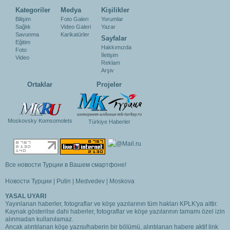
Kategoriler
Medya
Kişilikler
Bilişim
Foto Galeri
Yorumlar
Sağlık
Video Galeri
Yazar
Savunma
Karikatürler
Sayfalar
Eğitim
Hakkımızda
Foto
İletişim
Video
Reklam
Arşiv
Ortaklar
Projeler
Moskovsky Komsomolets
Türkiye Haberler
Все новости Турции в Вашем смартфоне!
Новости Турции
|
Putin
|
Medvedev
|
Moskova
YASAL UYARI
Yayınlanan haberler, fotograflar ve köşe yazılarının tüm hakları KPLK'ya aittir.
Kaynak gösterilse dahi haberler, fotograflar ve köşe yazılarının tamamı özel izin
alınmadan kullanılamaz.
Ancak alıntılanan köşe yazısı/haberin bir bölümü, alıntılanan habere aktif link