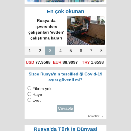
En çok okunan
Rusya’da
işverenlere
çalışanları 'evden'
çalıştırma kararı
1
2
3
4
5
6
7
8
USD
77,9568
EUR
88,9097
TRY
1,6598
Sizce Rusya'nın tescillediği Covid-19
aşısı güvenli mi?
Fikrim yok
Hayır
Evet
Cevapla
Anketler →
Rusya'da Türk İş Dünyasi