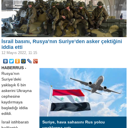
←
→
İsrail basını, Rusya’nın Suriye’den asker çektiğini
iddia etti
12 Mayıs 2022, 11:15
HABERRUS -
Rusya’nın
Suriye’deki
yaklaşık 6 bin
askerini Ukrayna
cephesine
kaydırmaya
başladığı iddia
edildi.
İsrail istihbaratı
Suriye, hava sahasını Rus yolcu
bağlantılı
uçaklarına açtı