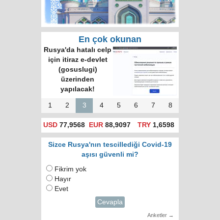
En çok okunan
Rusya'da hatalı celp
için itiraz e-devlet
(gosuslugi)
üzerinden
yapılacak!
1
2
3
4
5
6
7
8
USD
77,9568
EUR
88,9097
TRY
1,6598
Sizce Rusya'nın tescillediği Covid-19
aşısı güvenli mi?
Fikrim yok
Hayır
Evet
Cevapla
Anketler →