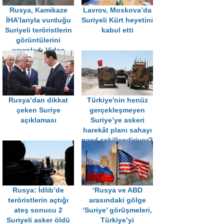
Rusya, Kamikaze
Lavrov, Moskova’da
İHA’larıyla vurduğu
Suriyeli Kürt heyetini
Suriyeli teröristlerin
kabul etti
görüntülerini
yayınladı-Video
Rusya’dan dikkat
Türkiye'nin henüz
çeken Suriye
gerçekleşmeyen
açıklaması
Suriye’ye askeri
harekât planı sahayı
nasıl şekillendiriyor?
Rusya: İdlib’de
‘Rusya ve ABD
teröristlerin açtığı
arasındaki gölge
ateş sonucu 2
‘Suriye’ görüşmeleri,
Suriyeli asker öldü
Türkiye’yi