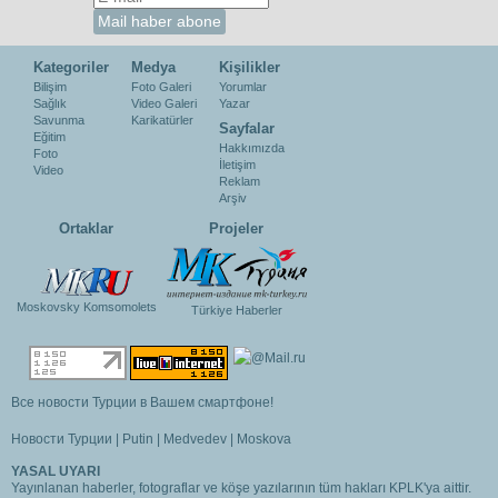
Kategoriler
Medya
Kişilikler
Bilişim
Foto Galeri
Yorumlar
Sağlık
Video Galeri
Yazar
Savunma
Karikatürler
Sayfalar
Eğitim
Hakkımızda
Foto
İletişim
Video
Reklam
Arşiv
Ortaklar
Projeler
Moskovsky Komsomolets
Türkiye Haberler
Все новости Турции в Вашем смартфоне!
Новости Турции
|
Putin
|
Medvedev
|
Moskova
YASAL UYARI
Yayınlanan haberler, fotograflar ve köşe yazılarının tüm hakları KPLK'ya aittir.