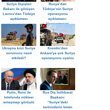
Suriye Dışişleri
Rusya’dan
Bakanı ile görüşen
Türkiye’nin Suriye
Lavrov’dan Türkiye
operasyonu
açıklaması
açıklaması:
Vazgeçmesini
umuyoruz
Ukrayna krizi Suriye
Kremlin'den
sorununu nasıl
Ankara'ya şok Suriye
etkiledi?
operasyonu uyarısı
Putin, Reisi ile
Rus Dış İstihbarat
telefonda nükleer
Başkanı:
anlaşmayı görüştü
‘‘Suriye’deki
teröristlerin kimin