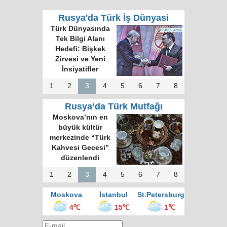
Rusya'da Türk İş Dünyasi
Türk Dünyasında
Tek Bilgi Alanı
Hedefi: Bişkek
Zirvesi ve Yeni
İnsiyatifler
1
2
3
4
5
6
7
8
Rusya’da Türk Mutfağı
Moskova’nın en
büyük kültür
merkezinde “Türk
Kahvesi Gecesi”
düzenlendi
1
2
3
4
5
6
7
8
Moskova
İstanbul
St.Petersburg
4℃
15℃
1℃