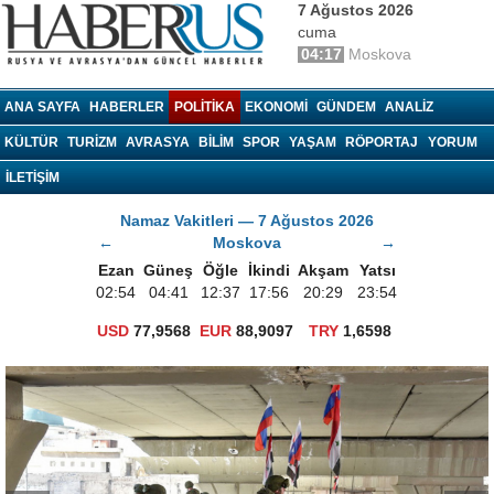
7 Ağustos 2026
cuma
04:17
Moskova
haberrus.ru
ANA SAYFA
HABERLER
POLITIKA
EKONOMI
GÜNDEM
ANALIZ
KÜLTÜR
TURIZM
AVRASYA
BILIM
SPOR
YAŞAM
RÖPORTAJ
YORUM
İLETİŞİM
Namaz Vakitleri — 7 Ağustos 2026
←
Moskova
→
Ezan
Güneş
Öğle
İkindi
Akşam
Yatsı
02:54
04:41
12:37
17:56
20:29
23:54
USD
77,9568
EUR
88,9097
TRY
1,6598