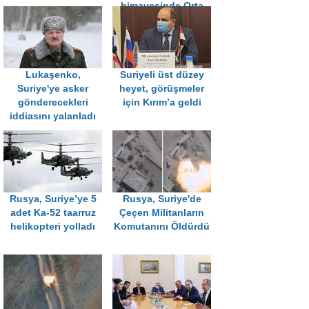
himayesinde Orta
Asya’ya taşındığını
biliyorduk”
Lukaşenko,
Suriyeli üst düzey
Suriye'ye asker
heyet, görüşmeler
gönderecekleri
için Kırım’a geldi
iddiasını yalanladı
Rusya, Suriye’ye 5
Rusya, Suriye'de
adet Ka-52 taarruz
Çeçen Militanların
helikopteri yolladı
Komutanını Öldürdü