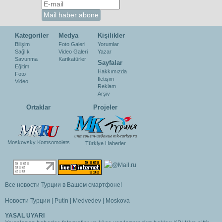
Kategoriler
Medya
Kişilikler
Bilişim
Foto Galeri
Yorumlar
Sağlık
Video Galeri
Yazar
Savunma
Karikatürler
Sayfalar
Eğitim
Hakkımızda
Foto
İletişim
Video
Reklam
Arşiv
Ortaklar
Projeler
Moskovsky Komsomolets
Türkiye Haberler
Все новости Турции в Вашем смартфоне!
Новости Турции
|
Putin
|
Medvedev
|
Moskova
YASAL UYARI