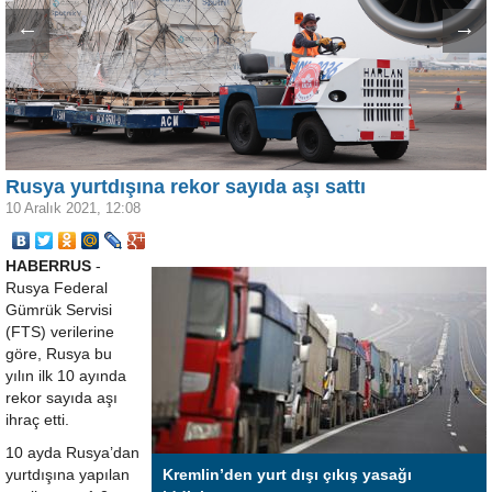
←
→
Rusya yurtdışına rekor sayıda aşı sattı
10 Aralık 2021, 12:08
HABERRUS
-
Rusya Federal
Gümrük Servisi
(FTS) verilerine
göre, Rusya bu
yılın ilk 10 ayında
rekor sayıda aşı
ihraç etti.
10 ayda Rusya’dan
yurtdışına yapılan
Kremlin’den yurt dışı çıkış yasağı