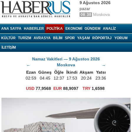
9 Ağustos 2026
pazar
08:38
Moskova
haberrus.ru
ANA SAYFA
HABERLER
POLITIKA
EKONOMI
GÜNDEM
ANALIZ
KÜLTÜR
TURIZM
AVRASYA
BILIM
SPOR
YAŞAM
RÖPORTAJ
YORUM
İLETİŞİM
Namaz Vakitleri — 9 Ağustos 2026
←
Moskova
→
Ezan
Güneş
Öğle
İkindi
Akşam
Yatsı
02:59
04:45
12:37
17:53
20:24
23:36
USD
77,9568
EUR
88,9097
TRY
1,6598