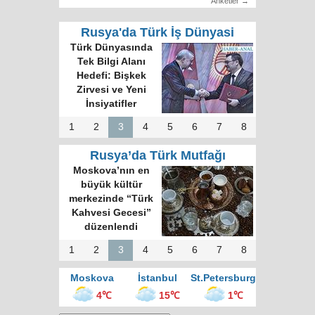
Anketler →
Rusya'da Türk İş Dünyasi
Türk Dünyasında
Tek Bilgi Alanı
Hedefi: Bişkek
Zirvesi ve Yeni
İnsiyatifler
1
2
3
4
5
6
7
8
Rusya’da Türk Mutfağı
Moskova’nın en
büyük kültür
merkezinde “Türk
Kahvesi Gecesi”
düzenlendi
1
2
3
4
5
6
7
8
Moskova
İstanbul
St.Petersburg
4℃
15℃
1℃