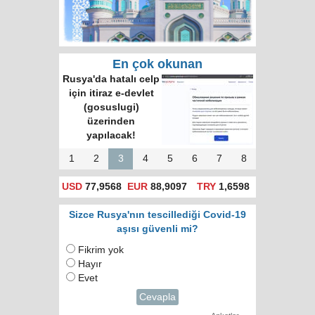
En çok okunan
Rusya'da hatalı celp
için itiraz e-devlet
(gosuslugi)
üzerinden
yapılacak!
1
2
3
4
5
6
7
8
USD
77,9568
EUR
88,9097
TRY
1,6598
Sizce Rusya'nın tescillediği Covid-19
aşısı güvenli mi?
Fikrim yok
Hayır
Evet
Cevapla