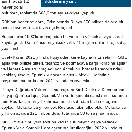
aşı ihracatı 1,2
iddialarına yanıt
milyar doları
bulurken, toplamda 608,6 ton aşı sevkiyatı yapıldı.
RBK’nın haberine göre, Ekim ayında Rusya 356 milyon dolarla bir
önceki aydan iki kat fazla aşı ihraç etti.
Bu sonuçlar 1990’ların başından bu yana en yüksek seviye olarak
kayda geçti. Daha önce en yüksek yıllık 71 milyon dolarlık aşı satışı
yapılmıştı.
Ocak-Kasım 2021 yılında Rusya’dan kene kaynaklı Ensefaliti FSME
aşılarıyla birlikte difteri, tetanoz ve boğmacaya karşı kombine aşılar
ve Hepatit A aşıları ihraç ediliyor. Ancak bu ihracat kategorisindeki
keskin yükseliş, Sputnik V aşısının büyük ölçekli üretiminin
başlamasının ardından 2021 yılında ortaya çıktı.
Rusya Doğrudan Yatırım Fonu başkanı Kirill Dmitriev, Kommersant
ile yaptığı röportajda, Sputnik V'in yurtdışındaki satışlarının şu anda
tüm Rus ilaçlarının yıllık ihracatının iki katından fazla olduğunu
söyledi. Meksika bu yıl en çok Rus aşısı alan ülke oldu. Meksika bu
yılın on ayında 121 milyon dolar tutarında 39 ton aşı satın aldı.
Kirill Dmitriev, bu yılın sonuna kadar 700 milyon kişiye yetecek
Sputnik V ve Sputnik Light aşılarının üretileceğini, 2022 yılında bu