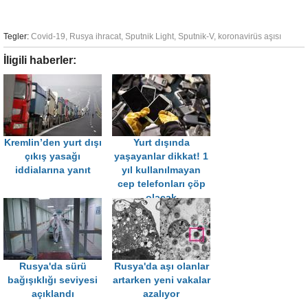
Tegler:
Covid-19
,
Rusya ihracat
,
Sputnik Light
,
Sputnik-V
,
koronavirüs aşısı
İligili haberler:
Kremlin’den yurt dışı
Yurt dışında
çıkış yasağı
yaşayanlar dikkat! 1
iddialarına yanıt
yıl kullanılmayan
cep telefonları çöp
olacak
Rusya'da sürü
Rusya'da aşı olanlar
bağışıklığı seviyesi
artarken yeni vakalar
açıklandı
azalıyor