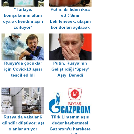
“Türkiye,
Putin, iki lideri ikna
komşularının altını
etti: Sınır
oyarak kendini aşırı
belirlenecek, ulaşım
zorluyor’
koridorları açılacak
Rusya'da çocuklar
Putin, Rusya’nın
için Covid-19 aşısı
Geliştirdiği ‘Sprey’
tescil edildi
Aşıyı Denedi
Rusya’da vakalar 6
Türk Lirasının aşırı
gündür düşüyor; aşı
değer kaybetmesi
olanlar artıyor
Gazprom’u harekete