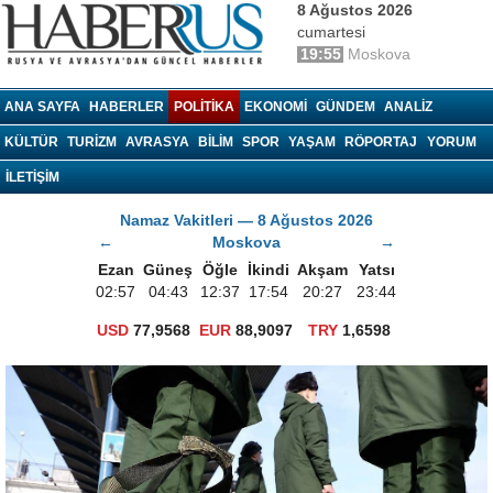
8 Ağustos 2026
cumartesi
19:55
Moskova
haberrus.ru
ANA SAYFA
HABERLER
POLITIKA
EKONOMI
GÜNDEM
ANALIZ
KÜLTÜR
TURIZM
AVRASYA
BILIM
SPOR
YAŞAM
RÖPORTAJ
YORUM
İLETİŞİM
Namaz Vakitleri — 8 Ağustos 2026
←
Moskova
→
Ezan
Güneş
Öğle
İkindi
Akşam
Yatsı
02:57
04:43
12:37
17:54
20:27
23:44
USD
77,9568
EUR
88,9097
TRY
1,6598