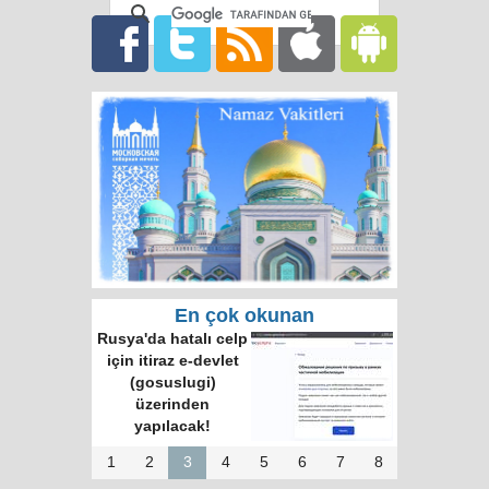
En çok okunan
Rusya'da hatalı celp
için itiraz e-devlet
(gosuslugi)
üzerinden
yapılacak!
1
2
3
4
5
6
7
8