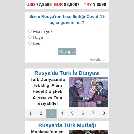
USD
77,9568
EUR
88,9097
TRY
1,6598
Sizce Rusya'nın tescillediği Covid-19
aşısı güvenli mi?
Fikrim yok
Hayır
Evet
Cevapla
Anketler →
Rusya'da Türk İş Dünyasi
Türk Dünyasında
Tek Bilgi Alanı
Hedefi: Bişkek
Zirvesi ve Yeni
İnsiyatifler
1
2
3
4
5
6
7
8
Rusya’da Türk Mutfağı
Moskova’nın en