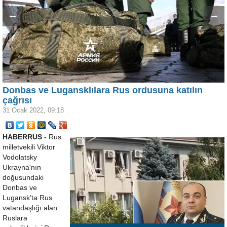
←
→
Donbas ve Lugansklılara Rus ordusuna katılın
çağrısı
31 Ocak 2022, 09:18
HABERRUS -
Rus
milletvekili Viktor
Vodolatsky
Ukrayna'nın
doğusundaki
Donbas ve
Lugansk’ta Rus
vatandaşlığı alan
Ruslara