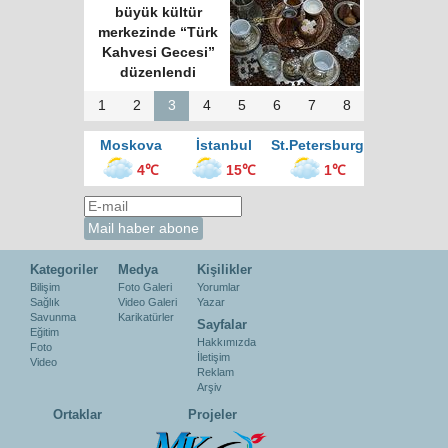
büyük kültür
merkezinde “Türk
Kahvesi Gecesi”
düzenlendi
1
2
3
4
5
6
7
8
Moskova
İstanbul
St.Petersburg
4℃
15℃
1℃
Kategoriler
Medya
Kişilikler
Bilişim
Foto Galeri
Yorumlar
Sağlık
Video Galeri
Yazar
Savunma
Karikatürler
Sayfalar
Eğitim
Hakkımızda
Foto
İletişim
Video
Reklam
Arşiv
Ortaklar
Projeler