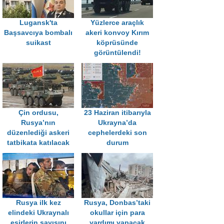
Lugansk'ta
Yüzlerce araçlık
Başsavcıya bombalı
akeri konvoy Kırım
suikast
köprüsünde
görüntülendi!
Çin ordusu,
23 Haziran itibarıyla
Rusya’nın
Ukrayna’da
düzenlediği askeri
cephelerdeki son
tatbikata katılacak
durum
Rusya ilk kez
Rusya, Donbas’taki
elindeki Ukraynalı
okullar için para
esirlerin sayısını
yardımı yapacak