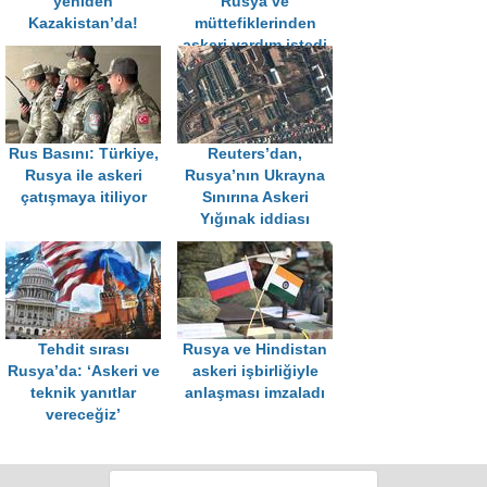
yeniden
Rusya ve
Kazakistan’da!
müttefiklerinden
askeri yardım istedi
Rus Basını: Türkiye,
Reuters’dan,
Rusya ile askeri
Rusya’nın Ukrayna
çatışmaya itiliyor
Sınırına Askeri
Yığınak iddiası
Tehdit sırası
Rusya ve Hindistan
Rusya’da: ‘Askeri ve
askeri işbirliğiyle
teknik yanıtlar
anlaşması imzaladı
vereceğiz’