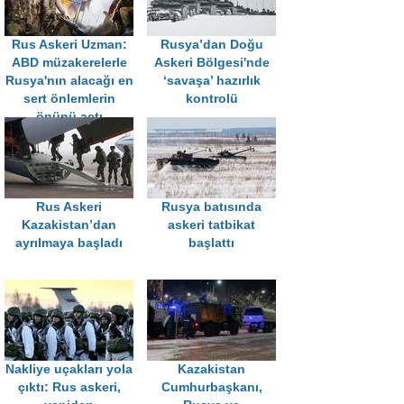
Rus Askeri Uzman:
Rusya’dan Doğu
ABD müzakerelerle
Askeri Bölgesi'nde
Rusya'nın alacağı en
‘savaşa’ hazırlık
sert önlemlerin
kontrolü
önünü açtı
Rus Askeri
Rusya batısında
Kazakistan’dan
askeri tatbikat
ayrılmaya başladı
başlattı
Nakliye uçakları yola
Kazakistan
çıktı: Rus askeri,
Cumhurbaşkanı,