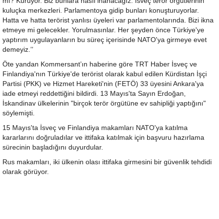
mı? Kuruyor. Biz bunlara nasıl inanacağız. İsveç terör örgütlerinin
kuluçka merkezleri. Parlamentoya gidip bunları konuşturuyorlar.
Hatta ve hatta terörist yanlısı üyeleri var parlamentolarında. Bizi ikna
etmeye mi gelecekler. Yorulmasınlar. Her şeyden önce Türkiye'ye
yaptırım uygulayanların bu süreç içerisinde NATO'ya girmeye evet
demeyiz.’’
Öte yandan Kommersant’ın haberine göre TRT Haber İsveç ve
Finlandiya'nın Türkiye'de terörist olarak kabul edilen Kürdistan İşçi
Partisi (PKK) ve Hizmet Hareketi'nin (FETÖ) 33 üyesini Ankara'ya
iade etmeyi reddettiğini bildirdi. 13 Mayıs'ta Sayın Erdoğan,
İskandinav ülkelerinin "birçok terör örgütüne ev sahipliği yaptığını"
söylemişti.
15 Mayıs'ta İsveç ve Finlandiya makamları NATO'ya katılma
kararlarını doğruladılar ve ittifaka katılmak için başvuru hazırlama
sürecinin başladığını duyurdular.
Rus makamları, iki ülkenin olası ittifaka girmesini bir güvenlik tehdidi
olarak görüyor.