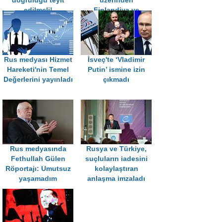
doğruluğu teyit
üzerinden
edilmeli!
Finlandiya ve
Norveç’e geçmeye
çalışabilirler
Rus medyası Hizmet
İsveç'te ‘Vladimir
Hareketi'nin Temel
Putin’ ismine izin
Değerlerini yayınladı
çıkmadı
Rus medyasında
Rusya ve Türkiye,
Fethullah Gülen
suçluların iadesini
Röportajı: Umutsuz
kolaylaştıran
yaşamadım
anlaşma imzaladı