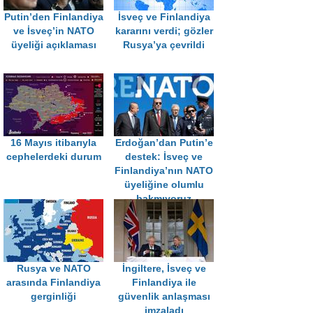
Putin’den Finlandiya
İsveç ve Finlandiya
ve İsveç’in NATO
kararını verdi; gözler
üyeliği açıklaması
Rusya’ya çevrildi
16 Mayıs itibarıyla
Erdoğan’dan Putin’e
cephelerdeki durum
destek: İsveç ve
Finlandiya’nın NATO
üyeliğine olumlu
bakmıyoruz
Rusya ve NATO
İngiltere, İsveç ve
arasında Finlandiya
Finlandiya ile
gerginliği
güvenlik anlaşması
imzaladı