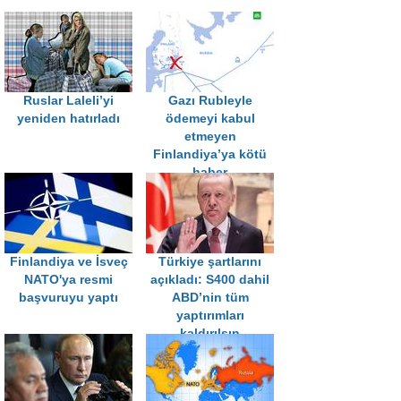
Ruslar Laleli’yi
Gazı Rubleyle
yeniden hatırladı
ödemeyi kabul
etmeyen
Finlandiya’ya kötü
haber
Finlandiya ve İsveç
Türkiye şartlarını
NATO'ya resmi
açıkladı: S400 dahil
başvuruyu yaptı
ABD’nin tüm
yaptırımları
kaldırılsın