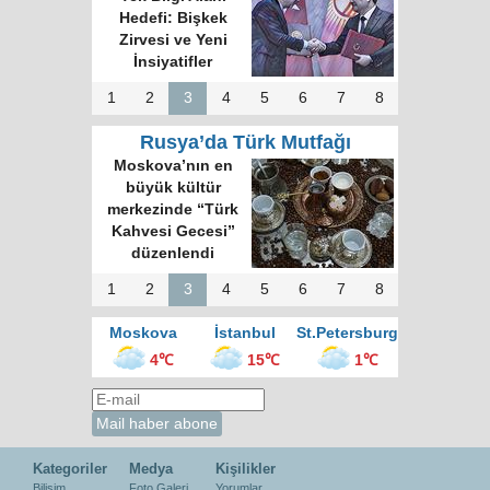
Hedefi: Bişkek
Zirvesi ve Yeni
İnsiyatifler
1
2
3
4
5
6
7
8
Rusya’da Türk Mutfağı
Moskova’nın en
büyük kültür
merkezinde “Türk
Kahvesi Gecesi”
düzenlendi
1
2
3
4
5
6
7
8
Moskova
İstanbul
St.Petersburg
4℃
15℃
1℃
Kategoriler
Medya
Kişilikler
Bilişim
Foto Galeri
Yorumlar