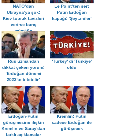
NATO’dan
Le Point’ten sert
Ukrayna’ya şok:
Putin Erdoğan
Kiev toprak tavizleri
kapağı: 'Şeytaniler'
verirse barış
mümkün
Rus uzmandan
'Turkey' di 'Türkiye'
dikkat çeken yorum:
oldu
‘Erdoğan dönemi
2023'te bitebilir’
Erdoğan-Putin
Kremlin: Putin
görüşmesine ilişkin
sadece Erdoğan ile
Kremlin ve Saray'dan
görüşecek
farklı açıklamalar