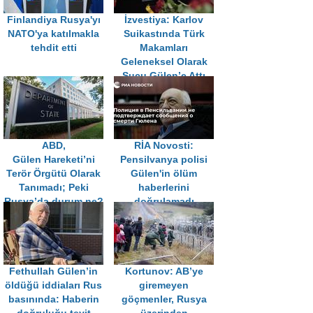
Finlandiya Rusya'yı
İzvestiya: Karlov
NATO'ya katılmakla
Suikastında Türk
tehdit etti
Makamları
Geleneksel Olarak
Suçu Gülen’e Attı
ABD,
RİA Novosti:
Gülen Hareketi’ni
Pensilvanya polisi
Terör Örgütü Olarak
Gülen'in ölüm
Tanımadı; Peki
haberlerini
Rusya’da durum ne?
doğrulamadı
Fethullah Gülen’in
Kortunov: AB’ye
öldüğü iddiaları Rus
giremeyen
basınında: Haberin
göçmenler, Rusya