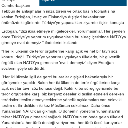
Cumhurbaşkanı
Tebbun ile anlaşmaların imza töreni ve ortak basın toplantısına
katılan Erdoğan, İsveç ve Finlandiya dışişleri bakanlarının
önümüzdeki günlerde Türkiye'ye yapacakları ziyarete ilişkin konuştu.
Erdoğan, "Bizi ikna etmeye mi gelecekler. Yorulmasınlar. Her şeyden
önce Türkiye'ye yaptırım uygulayanların bu süreç içerisinde NATO'ya
girmeye evet demeyiz." ifadelerini kullandı.
"Her iki ülkenin de terör örgütlerine karşı açık ve net bir tavrı söz
konusu değil. Türkiye'ye yaptırım uygulayan ülkelerin, bir güvenlik
örgütü olan NATO'ya girmesine 'evet' demeyiz" diyen Erdoğan
sözlerini şöyle sürdürdü:
‘‘Her iki ülkeyle ilgili de gerçi bu aralar dışişleri bakanlarıyla bir
görüşmeler yapıldı. Bakın her iki ülkenin de terör örgütlerine karşı
açık net bir tavrı söz konusu değil. Kaldı ki bu süreç içerisinde bu
terör örgütlerine karşı biz karşıyız deseler ki teslim etmeleri gereken
teröristleri teslim etmeyeceklerine yönelik açıklamaları var. Velev ki
teslim et Bir delikten iki kez Müslüman sokulmaz. Daha önce
Yunanistan NATO'dan çıkmıştı. O dönemin yönetimi Yunanistan'ın
tekrar NATO'ya girmesini sağladı. NATO'nun en önde gelen ülkeleri
Yunanistan'a her türlü desteği veriyor mu, her türlü üssü kuruyorlar