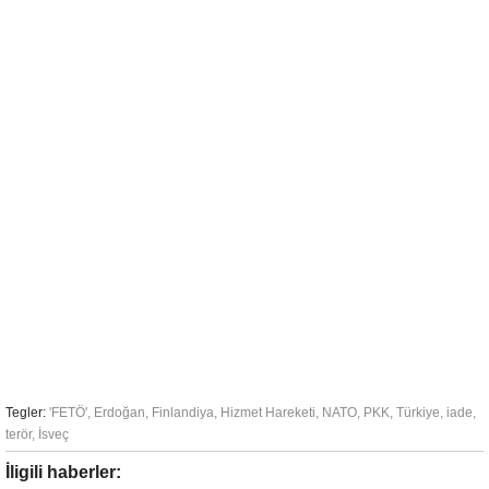
Tegler:
'FETÖ'
,
Erdoğan
,
Finlandiya
,
Hizmet Hareketi
,
NATO
,
PKK
,
Türkiye
,
iade
,
terör
,
İsveç
İligili haberler: