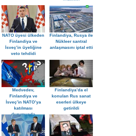
NATO üyesi ülkeden
Finlandiya, Rusya ile
Finlandiya ve
Nükleer santral
İsveç’in üyeliğine
anlaşmasını iptal etti
veto tehdidi
Medvedev,
Finlandiya’da el
Finlandiya ve
konulan Rus sanat
İsveç’in NATO’ya
eserleri ülkeye
katılması
getirildi
durumunda
olacakları sıraladı