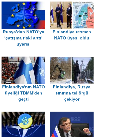
Rusya’dan NATO’ya
Finlandiya resmen
‘çatışma riski arttı’
NATO üyesi oldu
uyarısı
Finlandiya'nın NATO
Finlandiya, Rusya
üyeliği TBMM'den
sınırına tel örgü
geçti
çekiyor