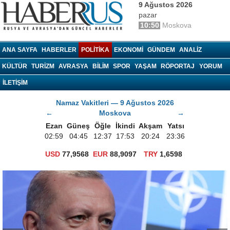
9 Ağustos 2026
pazar
10:50
Moskova
haberrus.ru
ANA SAYFA
HABERLER
POLITIKA
EKONOMI
GÜNDEM
ANALIZ
KÜLTÜR
TURIZM
AVRASYA
BILIM
SPOR
YAŞAM
RÖPORTAJ
YORUM
İLETİŞİM
Namaz Vakitleri — 9 Ağustos 2026
←
Moskova
→
Ezan
Güneş
Öğle
İkindi
Akşam
Yatsı
02:59
04:45
12:37
17:53
20:24
23:36
USD
77,9568
EUR
88,9097
TRY
1,6598