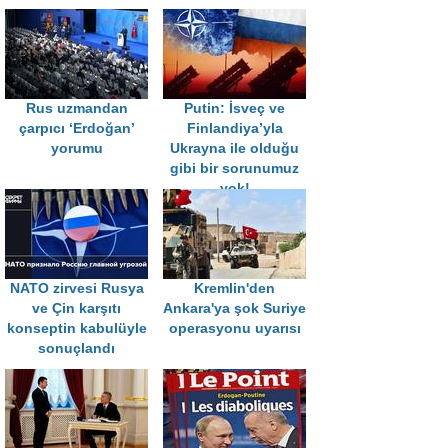
Rus uzmandan
Putin: İsveç ve
çarpıcı ‘Erdoğan’
Finlandiya’yla
yorumu
Ukrayna ile olduğu
gibi bir sorunumuz
yok!
NATO zirvesi Rusya
Kremlin'den
ve Çin karşıtı
Ankara'ya şok Suriye
konseptin kabulüyle
operasyonu uyarısı
sonuçlandı