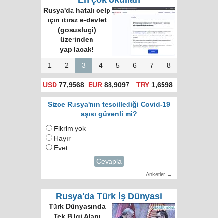
En çok okunan
Rusya'da hatalı celp
için itiraz e-devlet
(gosuslugi)
üzerinden
yapılacak!
1
2
3
4
5
6
7
8
USD
77,9568
EUR
88,9097
TRY
1,6598
Sizce Rusya'nın tescillediği Covid-19
aşısı güvenli mi?
Fikrim yok
Hayır
Evet
Cevapla
Anketler →
Rusya'da Türk İş Dünyasi
Türk Dünyasında
Tek Bilgi Alanı