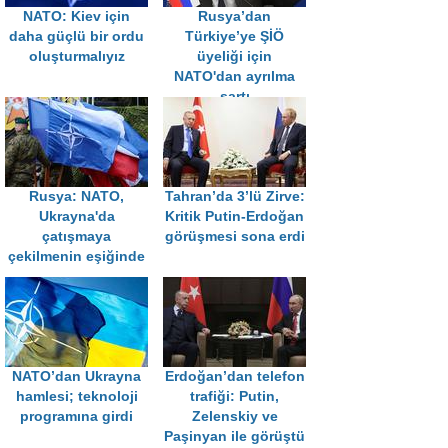
NATO: Kiev için
Rusya’dan
daha güçlü bir ordu
Türkiye’ye ŞİÖ
oluşturmalıyız
üyeliği için
NATO'dan ayrılma
şartı
Rusya: NATO,
Tahran’da 3’lü Zirve:
Ukrayna'da
Kritik Putin-Erdoğan
çatışmaya
görüşmesi sona erdi
çekilmenin eşiğinde
NATO’dan Ukrayna
Erdoğan’dan telefon
hamlesi; teknoloji
trafiği: Putin,
programına girdi
Zelenskiy ve
Paşinyan ile görüştü