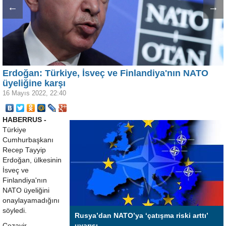
←
→
Erdoğan: Türkiye, İsveç ve Finlandiya'nın NATO
üyeliğine karşı
16 Mayıs 2022, 22:40
HABERRUS -
Türkiye
Cumhurbaşkanı
Recep Tayyip
Erdoğan, ülkesinin
İsveç ve
Finlandiya'nın
NATO üyeliğini
onaylayamadığını
söyledi.
Rusya’dan NATO’ya ‘çatışma riski arttı’
Cezayir
uyarısı