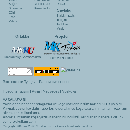
Sağlık
Video Galeri
Yazar
Savunma
Karikatürler
Sayfalar
Eğitim
Hakkımızda
Foto
İletişim
Video
Reklam
Arşiv
Ortaklar
Projeler
Moskovsky Komsomolets
Türkiye Haberler
Все новости Турции в Вашем смартфоне!
Новости Турции
|
Putin
|
Medvedev
|
Moskova
YASAL UYARI
Yayınlanan haberler, fotograflar ve köşe yazılarının tüm hakları KPLK'ya aittir.
Kaynak gösterilse dahi haberler, fotograflar ve köşe yazılarının tamamı özel izin
alınmadan kullanılamaz.
Ancak alıntılanan köşe yazısı/haberin bir bölümü, alıntılanan habere aktif link
verilerek kullanılabilir.
Copyright 2003 — 2026 © haberrus.ru -
Alexa
- Tüm haklar saklıdır.