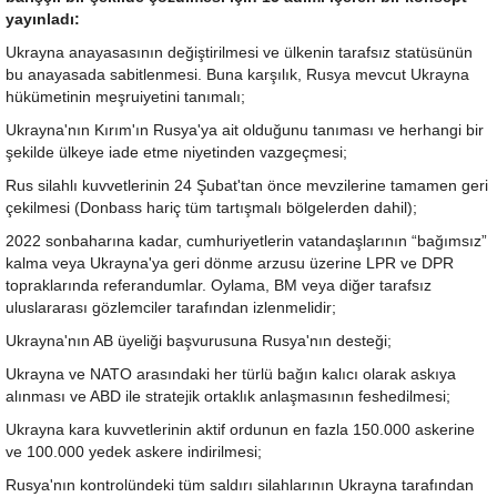
yayınladı:
Ukrayna anayasasının değiştirilmesi ve ülkenin tarafsız statüsünün
bu anayasada sabitlenmesi. Buna karşılık, Rusya mevcut Ukrayna
hükümetinin meşruiyetini tanımalı;
Ukrayna'nın Kırım'ın Rusya'ya ait olduğunu tanıması ve herhangi bir
şekilde ülkeye iade etme niyetinden vazgeçmesi;
Rus silahlı kuvvetlerinin 24 Şubat'tan önce mevzilerine tamamen geri
çekilmesi (Donbass hariç tüm tartışmalı bölgelerden dahil);
2022 sonbaharına kadar, cumhuriyetlerin vatandaşlarının “bağımsız”
kalma veya Ukrayna'ya geri dönme arzusu üzerine LPR ve DPR
topraklarında referandumlar. Oylama, BM veya diğer tarafsız
uluslararası gözlemciler tarafından izlenmelidir;
Ukrayna'nın AB üyeliği başvurusuna Rusya'nın desteği;
Ukrayna ve NATO arasındaki her türlü bağın kalıcı olarak askıya
alınması ve ABD ile stratejik ortaklık anlaşmasının feshedilmesi;
Ukrayna kara kuvvetlerinin aktif ordunun en fazla 150.000 askerine
ve 100.000 yedek askere indirilmesi;
Rusya'nın kontrolündeki tüm saldırı silahlarının Ukrayna tarafından