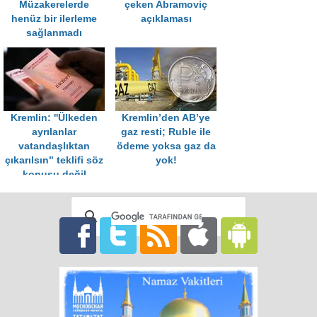
Müzakerelerde
çeken Abramoviç
henüz bir ilerleme
açıklaması
sağlanmadı
Kremlin: ''Ülkeden
Kremlin’den AB’ye
ayrılanlar
gaz resti; Ruble ile
vatandaşlıktan
ödeme yoksa gaz da
çıkarılsın" teklifi söz
yok!
konusu değil