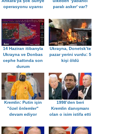
Ankara'ya şok Suriye
ülkeden ‘yabancı
operasyonu uyarısı
paralı asker' var?
14 Haziran itibarıyla
Ukrayna, Donetsk’te
Ukrayna ve Donbas
pazar yerini vurdu: 5
cephe hattında son
kişi öldü
durum
Kremlin: Putin için
1998’den beri
"özel önlemler"
Kremlin danışmanı
devam ediyor
olan o isim istifa etti