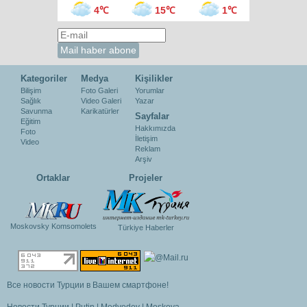
4℃
15℃
1℃
Kategoriler
Medya
Kişilikler
Bilişim
Foto Galeri
Yorumlar
Sağlık
Video Galeri
Yazar
Savunma
Karikatürler
Sayfalar
Eğitim
Hakkımızda
Foto
İletişim
Video
Reklam
Arşiv
Ortaklar
Projeler
Moskovsky Komsomolets
Türkiye Haberler
Все новости Турции в Вашем смартфоне!