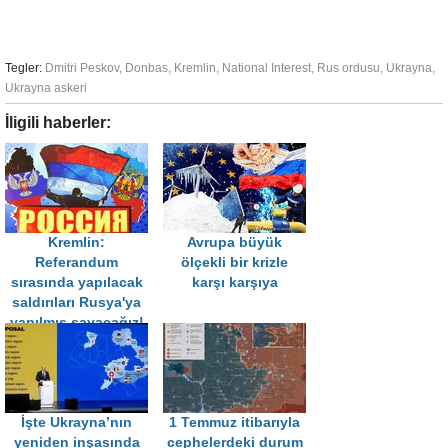
Tegler:
Dmitri Peskov
,
Donbas
,
Kremlin
,
National Interest
,
Rus ordusu
,
Ukrayna
,
Ukrayna askeri
İligili haberler:
Kremlin:
Avrupa büyük
Referandum
ölçekli bir krizle
sırasında yapılacak
karşı karşıya
saldırıları Rusya'ya
yapılmış sayacağız!
İşte Ukrayna’nın
1 Temmuz itibarıyla
yeniden inşasında
cephelerdeki durum