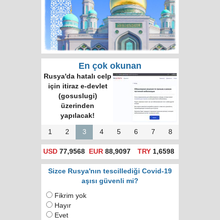
En çok okunan
Rusya'da hatalı celp
için itiraz e-devlet
(gosuslugi)
üzerinden
yapılacak!
1
2
3
4
5
6
7
8
USD
77,9568
EUR
88,9097
TRY
1,6598
Sizce Rusya'nın tescillediği Covid-19
aşısı güvenli mi?
Fikrim yok
Hayır
Evet