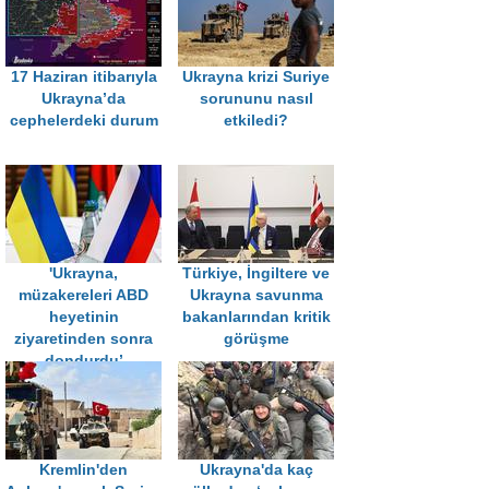
17 Haziran itibarıyla
Ukrayna krizi Suriye
Ukrayna’da
sorununu nasıl
cephelerdeki durum
etkiledi?
'Ukrayna,
Türkiye, İngiltere ve
müzakereleri ABD
Ukrayna savunma
heyetinin
bakanlarından kritik
ziyaretinden sonra
görüşme
dondurdu’
Kremlin'den
Ukrayna'da kaç