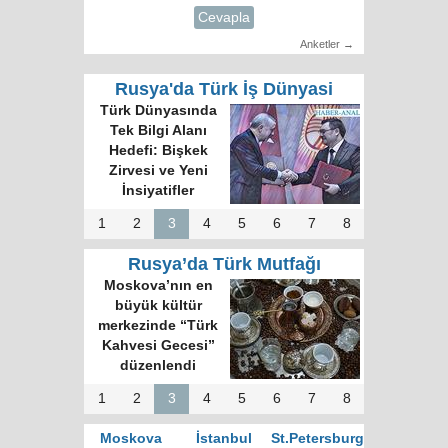
Cevapla
Anketler →
Rusya'da Türk İş Dünyasi
Türk Dünyasında
Tek Bilgi Alanı
Hedefi: Bişkek
Zirvesi ve Yeni
İnsiyatifler
1
2
3
4
5
6
7
8
Rusya’da Türk Mutfağı
Moskova’nın en
büyük kültür
merkezinde “Türk
Kahvesi Gecesi”
düzenlendi
1
2
3
4
5
6
7
8
Moskova
İstanbul
St.Petersburg