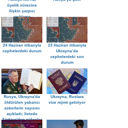
üyelik sürecine
ilişkin çarpıcı
açıklama
24 Haziran itibarıyla
23 Haziran itibarıyla
cephelerdeki durum
Ukrayna’da
cephelerdeki son
durum
Rusya, Ukrayna'da
Ukrayna, Ruslara
öldürülen yabancı
vize rejimi getiriyor
askerlerin sayısını
açıkladı; listede
Türkiye'den gidenler
de var