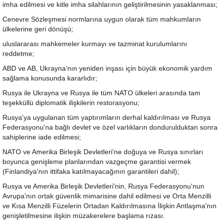
imha edilmesi ve kitle imha silahlarının geliştirilmesinin yasaklanması;
Cenevre Sözleşmesi normlarına uygun olarak tüm mahkumların
ülkelerine geri dönüşü;
uluslararası mahkemeler kurmayı ve tazminat kurulumlarını
reddetme;
ABD ve AB, Ukrayna'nın yeniden inşası için büyük ekonomik yardım
sağlama konusunda kararlıdır;
Rusya ile Ukrayna ve Rusya ile tüm NATO ülkeleri arasında tam
teşekküllü diplomatik ilişkilerin restorasyonu;
Rusya'ya uygulanan tüm yaptırımların derhal kaldırılması ve Rusya
Federasyonu'na bağlı devlet ve özel varlıkların dondurulduktan sonra
sahiplerine iade edilmesi;
NATO ve Amerika Birleşik Devletleri'ne doğuya ve Rusya sınırları
boyunca genişleme planlarından vazgeçme garantisi vermek
(Finlandiya'nın ittifaka katılmayacağının garantileri dahil);
Rusya ve Amerika Birleşik Devletleri'nin, Rusya Federasyonu'nun
Avrupa'nın ortak güvenlik mimarisine dahil edilmesi ve Orta Menzilli
ve Kısa Menzilli Füzelerin Ortadan Kaldırılmasına İlişkin Antlaşma'nın
genişletilmesine ilişkin müzakerelere başlama rızası.