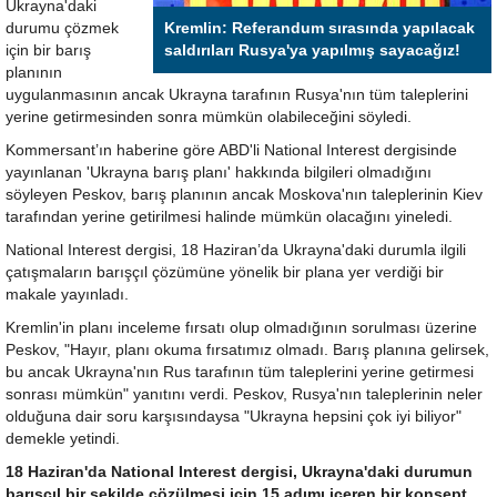
Ukrayna'daki
durumu çözmek
Kremlin: Referandum sırasında yapılacak
için bir barış
saldırıları Rusya'ya yapılmış sayacağız!
planının
uygulanmasının ancak Ukrayna tarafının Rusya'nın tüm taleplerini
yerine getirmesinden sonra mümkün olabileceğini söyledi.
Kommersant’ın haberine göre ABD'li National Interest dergisinde
yayınlanan 'Ukrayna barış planı' hakkında bilgileri olmadığını
söyleyen Peskov, barış planının ancak Moskova'nın taleplerinin Kiev
tarafından yerine getirilmesi halinde mümkün olacağını yineledi.
National Interest dergisi, 18 Haziran’da Ukrayna'daki durumla ilgili
çatışmaların barışçıl çözümüne yönelik bir plana yer verdiği bir
makale yayınladı.
Kremlin'in planı inceleme fırsatı olup olmadığının sorulması üzerine
Peskov, "Hayır, planı okuma fırsatımız olmadı. Barış planına gelirsek,
bu ancak Ukrayna'nın Rus tarafının tüm taleplerini yerine getirmesi
sonrası mümkün" yanıtını verdi. Peskov, Rusya'nın taleplerinin neler
olduğuna dair soru karşısındaysa "Ukrayna hepsini çok iyi biliyor"
demekle yetindi.
18 Haziran'da National Interest dergisi, Ukrayna'daki durumun
barışçıl bir şekilde çözülmesi için 15 adımı içeren bir konsept