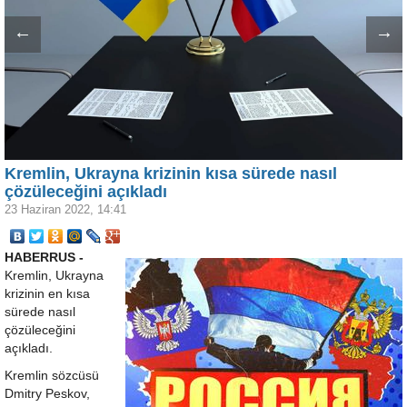
←
→
Kremlin, Ukrayna krizinin kısa sürede nasıl
çözüleceğini açıkladı
23 Haziran 2022, 14:41
HABERRUS -
Kremlin, Ukrayna
krizinin en kısa
sürede nasıl
çözüleceğini
açıkladı.
Kremlin sözcüsü
Dmitry Peskov,