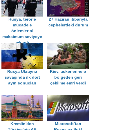
Rusya, terörle
27 Haziran itibarıyla
mücadele
cephelerdeki durum
önlemlerini
maksimum seviyeye
çıkardı
Rusya Ukrayna
Kiev, askerlerine o
savaşında ilk dört
bölgeden geri
ayın sonuçları
çekilme emri verdi
Kremlin'den
Microsoft’tan
Türkiye'nin AB
Rusya’ya Şok!