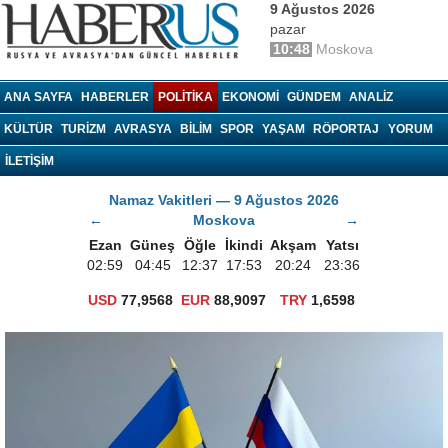
9 Ağustos 2026
pazar
10:48
Moskova
haberrus.ru
ANA SAYFA
HABERLER
POLITIKA
EKONOMI
GÜNDEM
ANALIZ
KÜLTÜR
TURIZM
AVRASYA
BILIM
SPOR
YAŞAM
RÖPORTAJ
YORUM
İLETİŞİM
Namaz Vakitleri — 9 Ağustos 2026
←
Moskova
→
Ezan
Güneş
Öğle
İkindi
Akşam
Yatsı
02:59
04:45
12:37
17:53
20:24
23:36
USD
77,9568
EUR
88,9097
TRY
1,6598