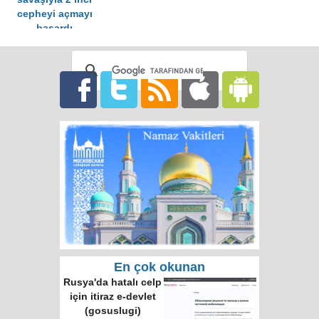
cepheyi açmayı
başardı
En çok okunan
Rusya'da hatalı celp
için itiraz e-devlet
(gosuslugi)