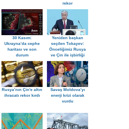
rekor
30 Kasım:
Yeniden başkan
Ukrayna’da cephe
seçilen Tokayev:
haritası ve son
Önceliğimiz Rusya
durum
ve Çin ile işbirliği
Rusya’nın Çin'e altın
Savaş Moldova’yı
ihracatı rekor kırdı
enerji krizi olarak
vurdu