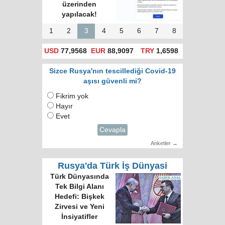
üzerinden
yapılacak!
1
2
3
4
5
6
7
8
USD
77,9568
EUR
88,9097
TRY
1,6598
Sizce Rusya'nın tescillediği Covid-19
aşısı güvenli mi?
Fikrim yok
Hayır
Evet
Cevapla
Anketler →
Rusya'da Türk İş Dünyasi
Türk Dünyasında
Tek Bilgi Alanı
Hedefi: Bişkek
Zirvesi ve Yeni
İnsiyatifler