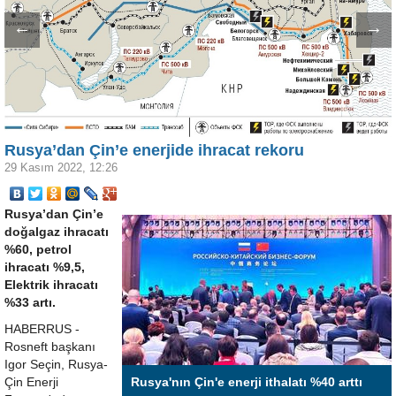
←
→
Rusya’dan Çin’e enerjide ihracat rekoru
29 Kasım 2022, 12:26
Rusya’dan Çin’e
doğalgaz ihracatı
%60, petrol
ihracatı %9,5,
Elektrik ihracatı
%33 artı.
HABERRUS -
Rosneft başkanı
Igor Seçin, Rusya-
Çin Enerji
Rusya'nın Çin'e enerji ithalatı %40 arttı