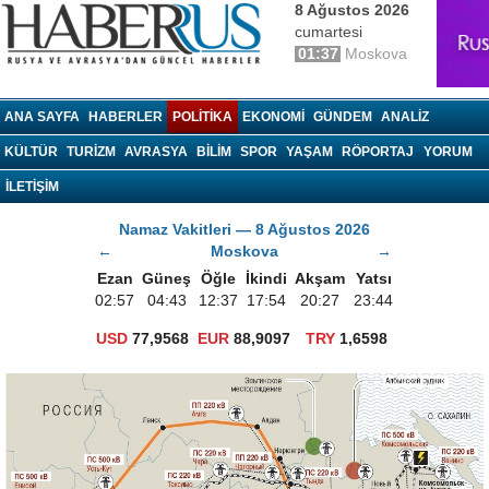
8 Ağustos 2026
cumartesi
01:37
Moskova
haberrus.ru
ANA SAYFA
HABERLER
POLITIKA
EKONOMI
GÜNDEM
ANALIZ
KÜLTÜR
TURIZM
AVRASYA
BILIM
SPOR
YAŞAM
RÖPORTAJ
YORUM
İLETİŞİM
Namaz Vakitleri — 8 Ağustos 2026
←
Moskova
→
Ezan
Güneş
Öğle
İkindi
Akşam
Yatsı
02:57
04:43
12:37
17:54
20:27
23:44
USD
77,9568
EUR
88,9097
TRY
1,6598