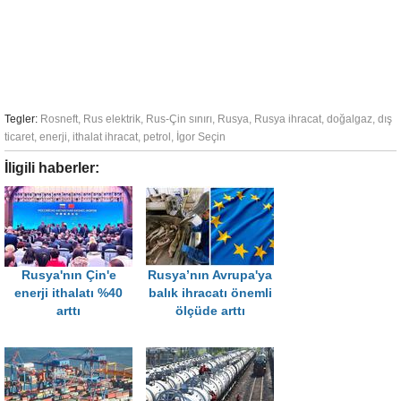
Tegler:
Rosneft
,
Rus elektrik
,
Rus-Çin sınırı
,
Rusya
,
Rusya ihracat
,
doğalgaz
,
dış
ticaret
,
enerji
,
ithalat ihracat
,
petrol
,
İgor Seçin
İligili haberler:
Rusya'nın Çin'e
Rusya’nın Avrupa'ya
enerji ithalatı %40
balık ihracatı önemli
arttı
ölçüde arttı