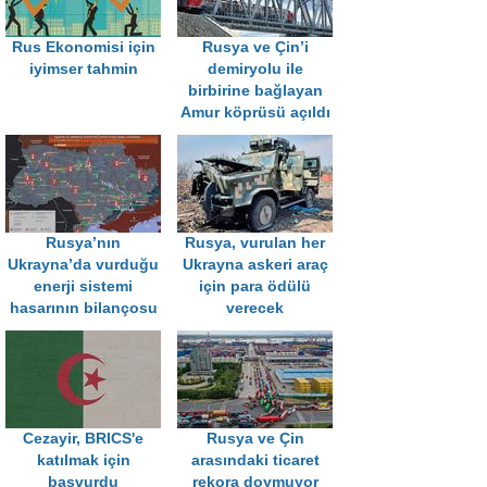
Rus Ekonomisi için
Rusya ve Çin’i
iyimser tahmin
demiryolu ile
birbirine bağlayan
Amur köprüsü açıldı
Rusya’nın
Rusya, vurulan her
Ukrayna’da vurduğu
Ukrayna askeri araç
enerji sistemi
için para ödülü
hasarının bilançosu
verecek
Cezayir, BRICS'e
Rusya ve Çin
katılmak için
arasındaki ticaret
başvurdu
rekora doymuyor