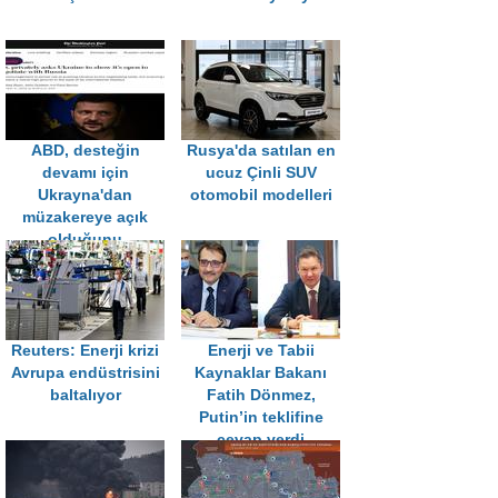
ABD, desteğin
Rusya'da satılan en
devamı için
ucuz Çinli SUV
Ukrayna'dan
otomobil modelleri
müzakereye açık
olduğunu
göstermesini istedi
Reuters: Enerji krizi
Enerji ve Tabii
Avrupa endüstrisini
Kaynaklar Bakanı
baltalıyor
Fatih Dönmez,
Putin’in teklifine
cevap verdi