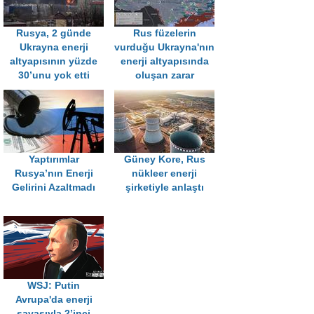
Rusya, 2 günde
Rus füzelerin
Ukrayna enerji
vurduğu Ukrayna'nın
altyapısının yüzde
enerji altyapısında
30’unu yok etti
oluşan zarar
Yaptırımlar
Güney Kore, Rus
Rusya’nın Enerji
nükleer enerji
Gelirini Azaltmadı
şirketiyle anlaştı
WSJ: Putin
Avrupa'da enerji
savaşıyla 2’inci