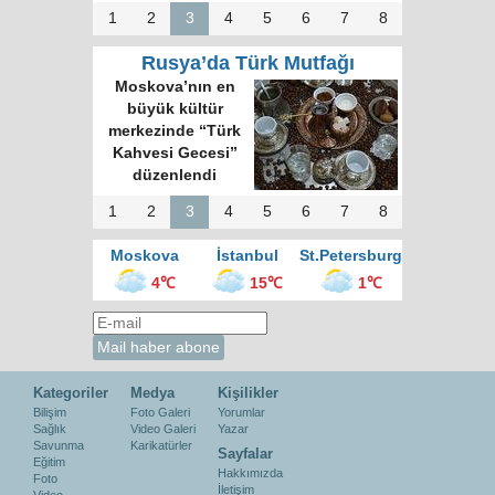
1
2
3
4
5
6
7
8
Rusya’da Türk Mutfağı
Moskova’nın en
büyük kültür
merkezinde “Türk
Kahvesi Gecesi”
düzenlendi
1
2
3
4
5
6
7
8
Moskova
İstanbul
St.Petersburg
4℃
15℃
1℃
Kategoriler
Medya
Kişilikler
Bilişim
Foto Galeri
Yorumlar
Sağlık
Video Galeri
Yazar
Savunma
Karikatürler
Sayfalar
Eğitim
Hakkımızda
Foto
İletişim