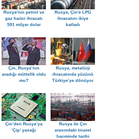
Rusya'nın petrol ve
Rusya, Çin'e LPG
gaz harici ihracatı
ihracatını ikiye
591 milyar dolar
katladı
Çin, Rusya’nın
Rusya, metalürji
aradığı müttefik oldu
ihracatında yüzünü
mu?
Türkiye’ye dönüyor
Çin’den Rusya’ya
Rusya ile Çin
‘Çip’ yasağı
arasındaki ticaret
hacminde tarihi