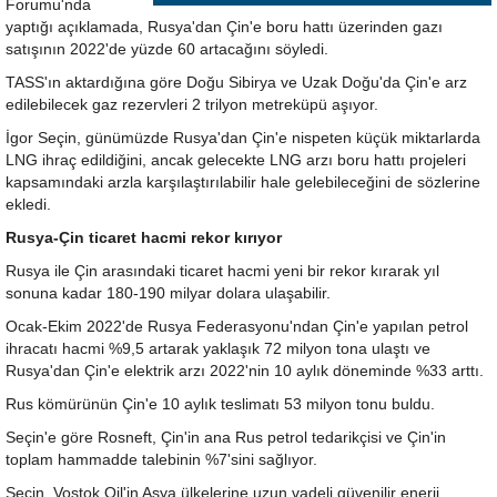
Forumu'nda
yaptığı açıklamada, Rusya'dan Çin'e boru hattı üzerinden gazı
satışının 2022'de yüzde 60 artacağını söyledi.
TASS'ın aktardığına göre Doğu Sibirya ve Uzak Doğu'da Çin'e arz
edilebilecek gaz rezervleri 2 trilyon metreküpü aşıyor.
İgor Seçin, günümüzde Rusya'dan Çin'e nispeten küçük miktarlarda
LNG ihraç edildiğini, ancak gelecekte LNG arzı boru hattı projeleri
kapsamındaki arzla karşılaştırılabilir hale gelebileceğini de sözlerine
ekledi.
Rusya-Çin ticaret hacmi rekor kırıyor
Rusya ile Çin arasındaki ticaret hacmi yeni bir rekor kırarak yıl
sonuna kadar 180-190 milyar dolara ulaşabilir.
Ocak-Ekim 2022'de Rusya Federasyonu'ndan Çin'e yapılan petrol
ihracatı hacmi %9,5 artarak yaklaşık 72 milyon tona ulaştı ve
Rusya'dan Çin'e elektrik arzı 2022'nin 10 aylık döneminde %33 arttı.
Rus kömürünün Çin'e 10 aylık teslimatı 53 milyon tonu buldu.
Seçin'e göre Rosneft, Çin'in ana Rus petrol tedarikçisi ve Çin'in
toplam hammadde talebinin %7'sini sağlıyor.
Seçin, Vostok Oil'in Asya ülkelerine uzun vadeli güvenilir enerji