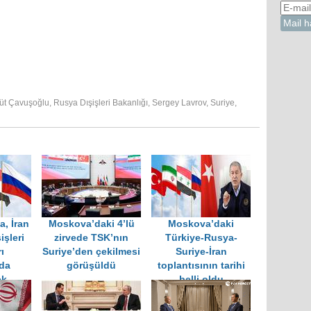
üt Çavuşoğlu
,
Rusya Dışişleri Bakanlığı
,
Sergey Lavrov
,
Suriye
,
a, İran
Moskova’daki 4’lü
Moskova’daki
işleri
zirvede TSK’nın
Türkiye-Rusya-
ı
Suriye’den çekilmesi
Suriye-İran
da
görüşüldü
toplantısının tarihi
ek
belli oldu