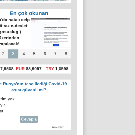
En çok okunan
'da hatalı celp
itiraz e-devlet
gosuslugi)
üzerinden
yapılacak!
2
3
4
5
6
7
8
7,9568
EUR
88,9097
TRY
1,6598
e Rusya'nın tescillediği Covid-19
aşısı güvenli mi?
krim yok
yır
et
Cevapla
Anketler →