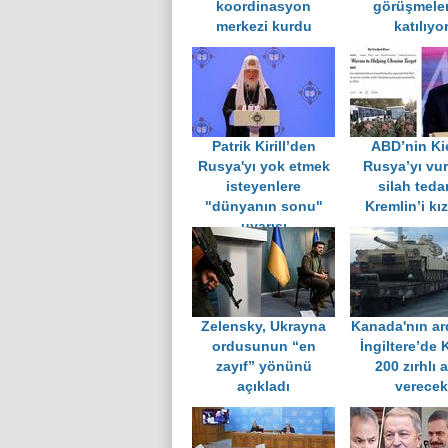
koordinasyon
görüşmeler
merkezi kurdu
katılıyo
Patrik Kirill’den
ABD’nin Ki
Rusya'yı yok etmek
Rusya’yı vu
isteyenlere
silah tedar
"dünyanın sonu"
Kremlin’i kız
uyarısı
Zelensky, Ukrayna
Kanada'nın ar
ordusunun “en
İngiltere’de 
zayıf” yönünü
200 zırhlı 
açıkladı
verecek