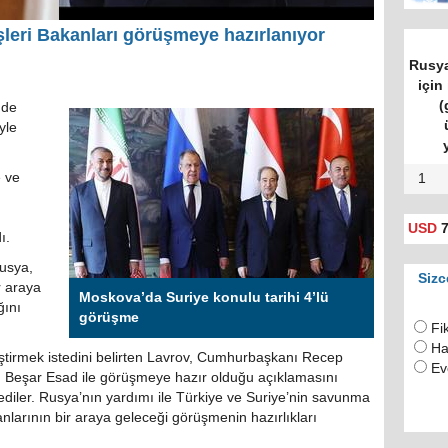
şleri Bakanları görüşmeye hazırlanıyor
Rusya
için 
(
nde
yle
 ve
1
USD
7
ı.
Rusya,
Sizc
r araya
Moskova’da Suriye konulu tarihi 4’lü
ğını
görüşme
Fi
Ha
alleştirmek istedini belirten Lavrov, Cumhurbaşkanı Recep
Ev
ı Beşar Esad ile görüşmeye hazır olduğu açıklamasını
tediler. Rusya’nın yardımı ile Türkiye ve Suriye’nin savunma
anlarının bir araya geleceği görüşmenin hazırlıkları