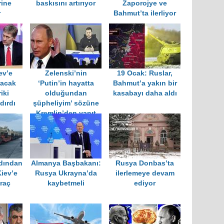
ine
baskısını artırıyor
Zaporojye ve
r
Bahmut’ta ilerliyor
ev’e
Zelenski’nin
19 Ocak: Ruslar,
racak
‘Putin’in hayatta
Bahmut’a yakın bir
iki
olduğundan
kasabayı daha aldı
dırdı
şüpheliyim’ sözüne
Kremlin’den yanıt
dından
Almanya Başbakanı:
Rusya Donbas’ta
Kiev’e
Rusya Ukrayna’da
ilerlemeye devam
araç
kaybetmeli
ediyor