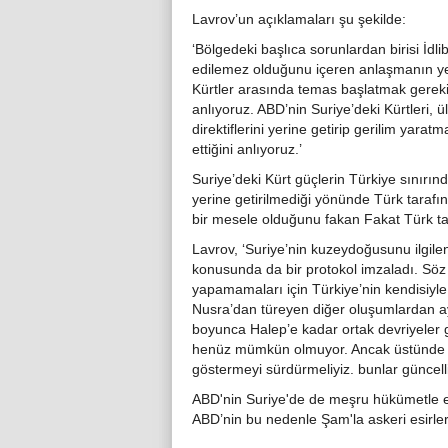
Lavrov’un açıklamaları şu şekilde:
‘Bölgedeki başlıca sorunlardan birisi İdlib
edilemez olduğunu içeren anlaşmanın ye
Kürtler arasında temas başlatmak gereki
anlıyoruz. ABD’nin Suriye’deki Kürtleri, 
direktiflerini yerine getirip gerilim yarat
ettiğini anlıyoruz.’
Suriye’deki Kürt güçlerin Türkiye sınırı
yerine getirilmediği yönünde Türk tarafın
bir mesele olduğunu fakan Fakat Türk ta
Lavrov, ‘Suriye’nin kuzeydoğusunu ilgile
konusunda da bir protokol imzaladı. Söz k
yapamamaları için Türkiye’nin kendisiyle i
Nusra’dan türeyen diğer oluşumlardan ay
boyunca Halep’e kadar ortak devriyeler
henüz mümkün olmuyor. Ancak üstünde anl
göstermeyi sürdürmeliyiz. bunlar güncell
ABD'nin Suriye'de de meşru hükümetle etk
ABD’nin bu nedenle Şam'la askeri esirler