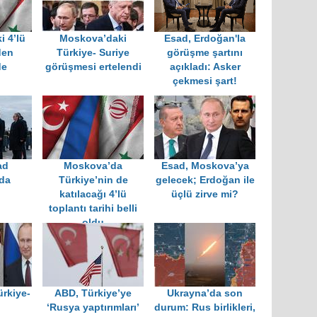
 4’lü
Moskova’daki
Esad, Erdoğan'la
den
Türkiye- Suriye
görüşme şartını
de
görüşmesi ertelendi
açıkladı: Asker
çekmesi şart!
ad
Moskova’da
Esad, Moskova’ya
da
Türkiye’nin de
gelecek; Erdoğan ile
katılacağı 4’lü
üçlü zirve mi?
toplantı tarihi belli
oldu
ürkiye-
ABD, Türkiye’ye
Ukrayna’da son
‘Rusya yaptırımları’
durum: Rus birlikleri,