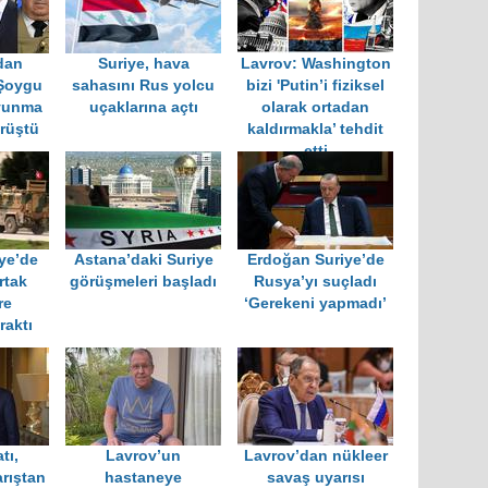
dan
Suriye, hava
Lavrov: Washington
Şoygu
sahasını Rus yolcu
bizi 'Putin’i fiziksel
avunma
uçaklarına açtı
olarak ortadan
rüştü
kaldırmakla’ tehdit
etti
iye’de
Astana’daki Suriye
Erdoğan Suriye’de
rtak
görüşmeleri başladı
Rusya’yı suçladı
re
‘Gerekeni yapmadı’
raktı
tı,
Lavrov’un
Lavrov’dan nükleer
rıştan
hastaneye
savaş uyarısı