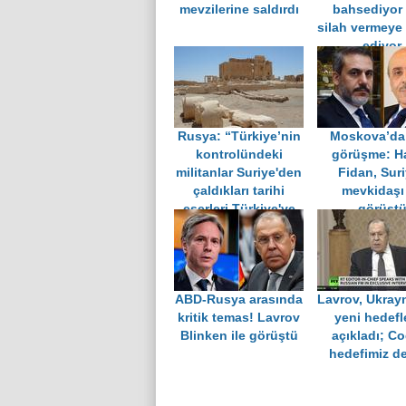
mevzilerine saldırdı
bahsediyor
silah vermeye
ediyor
Rusya: “Türkiye’nin
Moskova’da 
kontrolündeki
görüşme: H
militanlar Suriye'den
Fidan, Suri
çaldıkları tarihi
mevkidaşı 
eserleri Türkiye'ye
görüşt
kaçırıyor”
ABD-Rusya arasında
Lavrov, Ukray
kritik temas! Lavrov
yeni hedefle
Blinken ile görüştü
açıkladı; Co
hedefimiz de