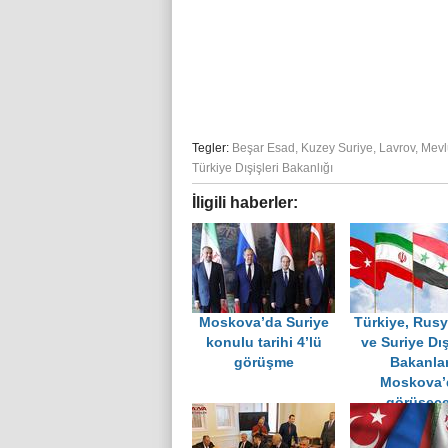
Tegler:
Beşar Esad
,
Kuzey Suriye
,
Lavrov
,
Mevl
Türkiye Dışişleri Bakanlığı
İligili haberler:
Moskova’da Suriye
Türkiye, Rusy
konulu tarihi 4’lü
ve Suriye Dış
görüşme
Bakanlar
Moskova’
görüşec