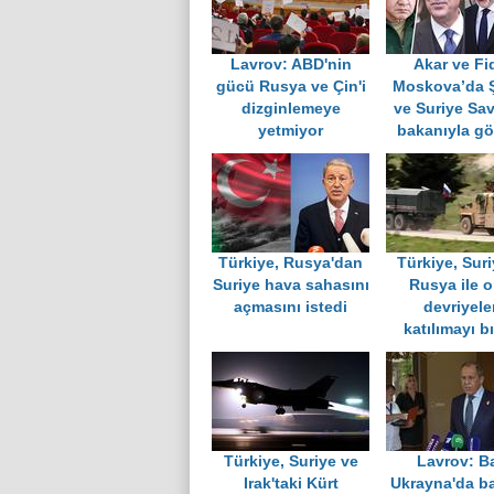
Lavrov: ABD'nin
Akar ve Fi
gücü Rusya ve Çin'i
Moskova’da 
dizginlemeye
ve Suriye S
yetmiyor
bakanıyla gö
Türkiye, Rusya'dan
Türkiye, Sur
Suriye hava sahasını
Rusya ile o
açmasını istedi
devriyele
katılımayı bı
Türkiye, Suriye ve
Lavrov: Ba
Irak'taki Kürt
Ukrayna'da ba