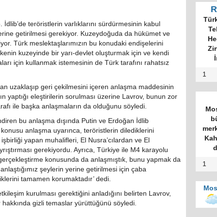
R
Tür
. İdlib’de teröristlerin varlıklarını sürdürmesinin kabul
Te
rine getirilmesi gerekiyor. Kuzeydoğuda da hükümet ve
He
yor. Türk meslektaşlarımızın bu konudaki endişelerini
Zi
ülkenin kuzeyinde bir yarı-devlet oluşturmak için ve kendi
İ
maları için kullanmak istemesinin de Türk tarafını rahatsız
1
ndan uzaklaşıp geri çekilmesini içeren anlaşma maddesinin
ın yaptığı eleştirilerin sorulması üzerine Lavrov, bunun zor
rafı ile başka anlaşmaların da olduğunu söyledi.
Mos
b
ndiren bu anlaşma dışında Putin ve Erdoğan İdlib
merk
onusu anlaşma uyarınca, teröristlerin dilediklerini
Kah
şbirliği yapan muhalifleri, El Nusra’cılardan ve El
d
rıştırması gerekiyordu. Ayrıca, Türkiye ile M4 karayolu
 gerçekleştirme konusunda da anlaşmıştık, bunu yapmak da
1
aştığımız şeylerin yerine getirilmesi için çaba
iklerini tamamen korumaktadır’ dedi.
Mos
ileşim kurulması gerektiğini anladığını belirten Lavrov,
 hakkında gizli temaslar yürüttüğünü söyledi.