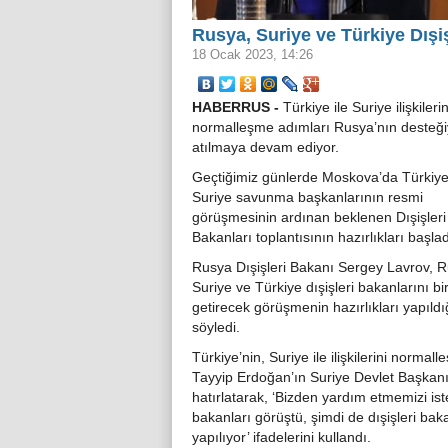
Rusya, Suriye ve Türkiye Dışi
18 Ocak 2023, 14:26
HABERRUS -
Türkiye ile Suriye ilişkileri
normalleşme adımları Rusya’nın desteği
atılmaya devam ediyor.
Geçtiğimiz günlerde Moskova’da Türkiye
Suriye savunma başkanlarının resmi
görüşmesinin ardınan beklenen Dışişleri
Bakanları toplantısının hazırlıkları başlad
Rusya Dışişleri Bakanı Sergey Lavrov, 
Suriye ve Türkiye dışişleri bakanlarını bi
getirecek görüşmenin hazırlıkları yapıldı
söyledi.
Türkiye’nin, Suriye ile ilişkilerini norm
Tayyip Erdoğan’ın Suriye Devlet Başkan
hatırlatarak, ‘Bizden yardım etmemizi is
bakanları görüştü, şimdi de dışişleri bak
yapılıyor’ ifadelerini kullandı.