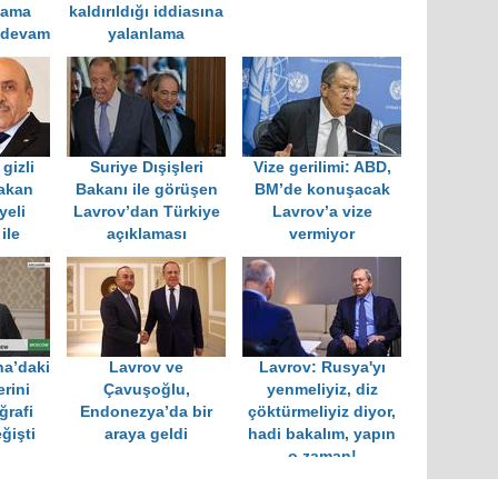
 ama
kaldırıldığı iddiasına
 devam
yalanlama
gizli
Suriye Dışişleri
Vize gerilimi: ABD,
akan
Bakanı ile görüşen
BM’de konuşacak
yeli
Lavrov’dan Türkiye
Lavrov’a vize
ile
açıklaması
vermiyor
ü
na’daki
Lavrov ve
Lavrov: Rusya'yı
rini
Çavuşoğlu,
yenmeliyiz, diz
ğrafi
Endonezya’da bir
çöktürmeliyiz diyor,
ğişti
araya geldi
hadi bakalım, yapın
o zaman!