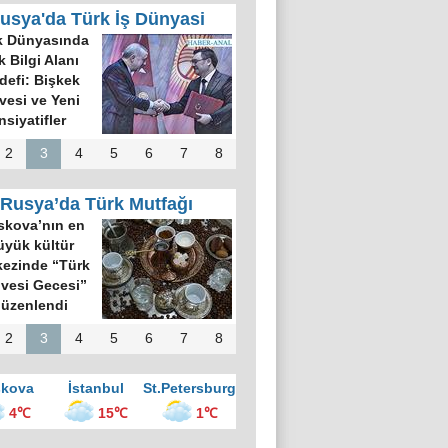
usya'da Türk İş Dünyasi
k Dünyasında
k Bilgi Alanı
defi: Bişkek
rvesi ve Yeni
nsiyatifler
2
3
4
5
6
7
8
Rusya’da Türk Mutfağı
kova’nın en
üyük kültür
ezinde “Türk
vesi Gecesi”
üzenlendi
2
3
4
5
6
7
8
kova
İstanbul
St.Petersburg
4℃
15℃
1℃