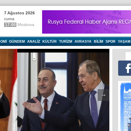
7 Ağustos 2026
cuma
17:00
Moskova
OMI
GÜNDEM
ANALIZ
KÜLTÜR
TURIZM
AVRASYA
BILIM
SPOR
YAŞAM
→