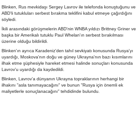
Blinken, Rus mevkidaşı Sergey Lavrov ile telefonda konuştuğunu ve
ABD'li tutukluları serbest bırakma teklifini kabul etmeye çağırdığını
söyledi.
İkili arasındaki görüşmelerin ABD'nin WNBA yıldızı Brittney Griner ve
başka bir Amerikalı tutuklu Paul Whelan'ın serbest bırakılması
üzerine olduğu bildirildi.
Blinken'ın ayrıca Karadeniz'den tahıl sevkiyatı konusunda Rusya'yı
uyardığı, Moskova'nın doğu ve güney Ukrayna'nın bazı kısımlarını
ilhak etme şüphesiyle hareket etmesi halinde sonuçları konusunda
Lavrov'u uyardığı da kaydedildi.
Blinken, Lavrov'a dünyanın Ukrayna topraklarının herhangi bir
ilhakını "asla tanımayacağını" ve bunun "Rusya için önemli ek
maliyetlerle sonuçlanacağını" tehdidinde bulundu.