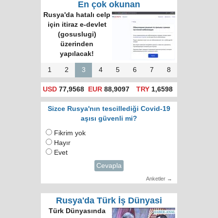
En çok okunan
Rusya'da hatalı celp
için itiraz e-devlet
(gosuslugi)
üzerinden
yapılacak!
1
2
3
4
5
6
7
8
USD
77,9568
EUR
88,9097
TRY
1,6598
Sizce Rusya'nın tescillediği Covid-19
aşısı güvenli mi?
Fikrim yok
Hayır
Evet
Cevapla
Anketler →
Rusya'da Türk İş Dünyasi
Türk Dünyasında