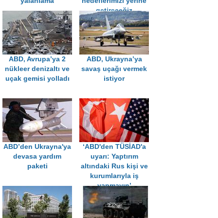
yalanlama
hedeflerimizi yerine
getireceğiz
ABD, Avrupa’ya 2
ABD, Ukrayna’ya
nükleer denizaltı ve
savaş uçağı vermek
uçak gemisi yolladı
istiyor
ABD’den Ukrayna'ya
‘ABD'den TÜSİAD'a
devasa yardım
uyarı: Yaptırım
paketi
altındaki Rus kişi ve
kurumlarıyla iş
yapmayın’