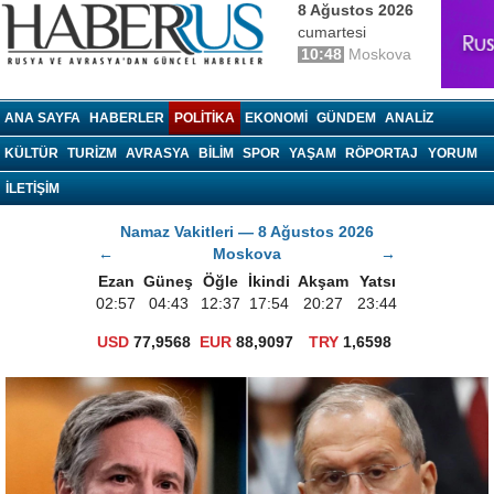
8 Ağustos 2026
cumartesi
10:48
Moskova
haberrus.ru
ANA SAYFA
HABERLER
POLITIKA
EKONOMI
GÜNDEM
ANALIZ
KÜLTÜR
TURIZM
AVRASYA
BILIM
SPOR
YAŞAM
RÖPORTAJ
YORUM
İLETİŞİM
Namaz Vakitleri — 8 Ağustos 2026
←
Moskova
→
Ezan
Güneş
Öğle
İkindi
Akşam
Yatsı
02:57
04:43
12:37
17:54
20:27
23:44
USD
77,9568
EUR
88,9097
TRY
1,6598