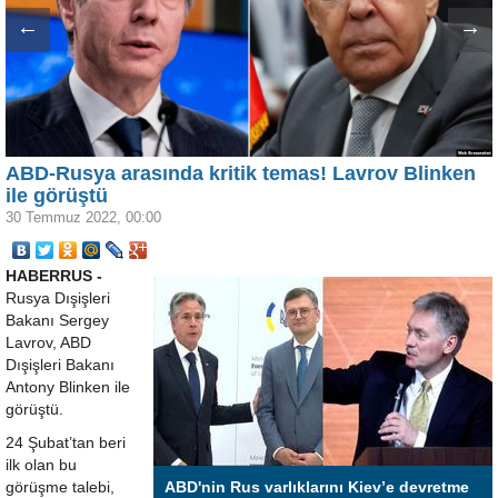
←
→
ABD-Rusya arasında kritik temas! Lavrov Blinken
ile görüştü
30 Temmuz 2022, 00:00
HABERRUS -
Rusya Dışişleri
Bakanı Sergey
Lavrov, ABD
Dışişleri Bakanı
Antony Blinken ile
görüştü.
24 Şubat’tan beri
ilk olan bu
görüşme talebi,
ABD'nin Rus varlıklarını Kiev’e devretme