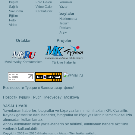
Bilişim
Foto Galeri
Yorumlar
Sağlık
Video Galeri
Yazar
Savunma
Karikatürler
Sayfalar
Eğitim
Hakkımızda
Foto
İletişim
Video
Reklam
Arşiv
Ortaklar
Projeler
Moskovsky Komsomolets
Türkiye Haberler
Все новости Турции в Вашем смартфоне!
Новости Турции
|
Putin
|
Medvedev
|
Moskova
YASAL UYARI
Yayınlanan haberler, fotograflar ve köşe yazılarının tüm hakları KPLK'ya aittir.
Kaynak gösterilse dahi haberler, fotograflar ve köşe yazılarının tamamı özel izin
alınmadan kullanılamaz.
Ancak alıntılanan köşe yazısı/haberin bir bölümü, alıntılanan habere aktif link
verilerek kullanılabilir.
Copyright 2003 — 2026 © haberrus.ru -
Alexa
- Tüm haklar saklıdır.