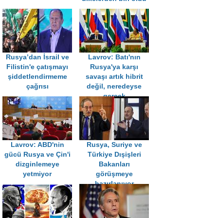
Rusya’dan İsrail ve
Lavrov: Batı'nın
Filistin'e çatışmayı
Rusya'ya karşı
şiddetlendirmeme
savaşı artık hibrit
çağrısı
değil, neredeyse
gerçek
Lavrov: ABD'nin
Rusya, Suriye ve
gücü Rusya ve Çin'i
Türkiye Dışişleri
dizginlemeye
Bakanları
yetmiyor
görüşmeye
hazırlanıyor