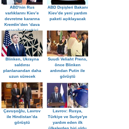
ABD'nin Rus
ABD Dışişleri Bakanı
varlıklarını Kiev’e
Kiev’de yeni yardım
devretme kararına
paketi açıklayacak
Kremlin’den ‘dava
açacağız’ tepkisi
Blinken, Ukrayna
Suudi Veliaht Prens,
saldırısı
önce Blinken
planlanandan daha
ardından Putin ile
uzun sürecek
görüştü
Çavuşoğlu, Lavrov
Lavrov: Rusya,
ile Hindistan’da
Türkiye ve Suriye'ye
görüştü
yardım eden ilk
ülkelerden biri oldu