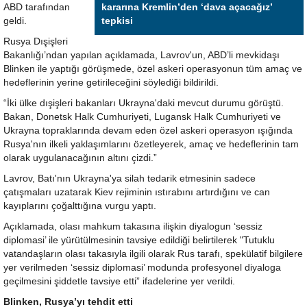
ABD tarafından
kararına Kremlin’den ‘dava açacağız’
geldi.
tepkisi
Rusya Dışişleri
Bakanlığı’ndan yapılan açıklamada, Lavrov'un, ABD’li mevkidaşı
Blinken ile yaptığı görüşmede, özel askeri operasyonun tüm amaç ve
hedeflerinin yerine getirileceğini söylediği bildirildi.
“İki ülke dışişleri bakanları Ukrayna'daki mevcut durumu görüştü.
Bakan, Donetsk Halk Cumhuriyeti, Lugansk Halk Cumhuriyeti ve
Ukrayna topraklarında devam eden özel askeri operasyon ışığında
Rusya'nın ilkeli yaklaşımlarını özetleyerek, amaç ve hedeflerinin tam
olarak uygulanacağının altını çizdi.”
Lavrov, Batı'nın Ukrayna'ya silah tedarik etmesinin sadece
çatışmaları uzatarak Kiev rejiminin ıstırabını artırdığını ve can
kayıplarını çoğalttığına vurgu yaptı.
Açıklamada, olası mahkum takasına ilişkin diyalogun ‘sessiz
diplomasi’ ile yürütülmesinin tavsiye edildiği belirtilerek "Tutuklu
vatandaşların olası takasıyla ilgili olarak Rus tarafı, spekülatif bilgilere
yer verilmeden ‘sessiz diplomasi’ modunda profesyonel diyaloga
geçilmesini şiddetle tavsiye etti” ifadelerine yer verildi.
Blinken, Rusya’yı tehdit etti