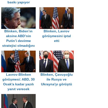
baskı yapıyor
Blinken, Biden’ın
Blinken, Lavrov
aksine ABD’nin
görüşmesini iptal
Putin’i devirme
etti
stratejisi olmadığını
söyledi
Lavrov-Blinken
Blinken, Çavuşoğlu
görüşmesi: ABD, 30
ile Rusya ve
Ocak'a kadar yazılı
Ukrayna'yı görüştü
yanıt verecek