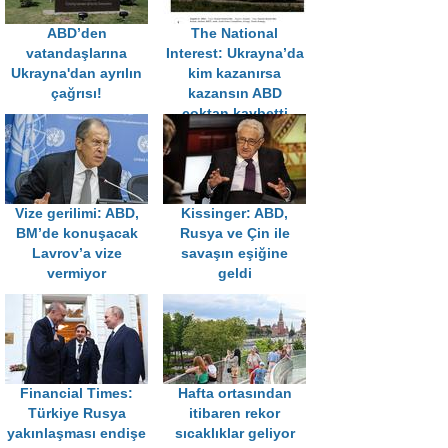
ABD’den
The National
vatandaşlarına
Interest: Ukrayna’da
Ukrayna'dan ayrılın
kim kazanırsa
çağrısı!
kazansın ABD
çoktan kaybetti
Vize gerilimi: ABD,
Kissinger: ABD,
BM’de konuşacak
Rusya ve Çin ile
Lavrov’a vize
savaşın eşiğine
vermiyor
geldi
Financial Times:
Hafta ortasından
Türkiye Rusya
itibaren rekor
yakınlaşması endişe
sıcaklıklar geliyor