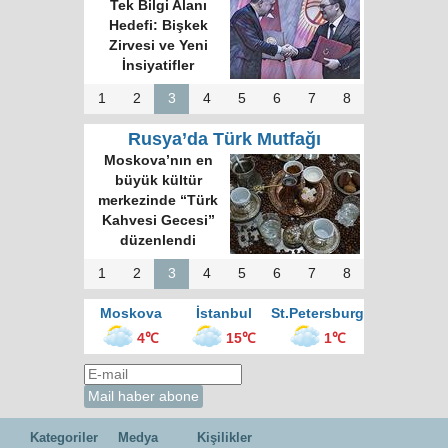
Tek Bilgi Alanı
Hedefi: Bişkek
Zirvesi ve Yeni
İnsiyatifler
1
2
3
4
5
6
7
8
Rusya’da Türk Mutfağı
Moskova’nın en
büyük kültür
merkezinde “Türk
Kahvesi Gecesi”
düzenlendi
1
2
3
4
5
6
7
8
Moskova
İstanbul
St.Petersburg
4℃
15℃
1℃
Kategoriler
Medya
Kişilikler