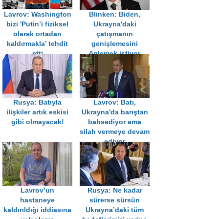
Lavrov: Washington
Blinken: Biden,
bizi 'Putin’i fiziksel
Ukrayna'daki
olarak ortadan
çatışmanın
kaldırmakla’ tehdit
genişlemesini
etti
önlemek istiyor
Rusya: Batıyla
Lavrov: Batı,
ilişkiler artık eskisi
Ukrayna'da barıştan
gibi olmayacak!
bahsediyor ama
silah vermeye devam
ediyor
Lavrov’un
Rusya: Ne kadar
hastaneye
sürerse sürsün
kaldırıldığı iddiasına
Ukrayna’daki tüm