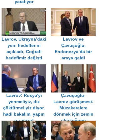
yaratıyor
Lavrov, Ukrayna’daki
Lavrov ve
yeni hedeflerini
Çavuşoğlu,
açıkladı; Coğrafi
Endonezya’da bir
hedefimiz değişti
araya geldi
Lavrov: Rusya'yı
Çavuşoğlu-
yenmeliyiz, diz
Lavrov görüşmesi:
çöktürmeliyiz diyor,
Müzakerelere
hadi bakalım, yapın
dönmek için zemin
o zaman!
oluştuğunu
görüyoruz