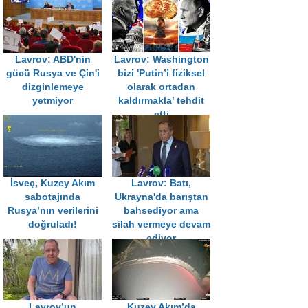
Lavrov: ABD'nin
Lavrov: Washington
gücü Rusya ve Çin'i
bizi 'Putin’i fiziksel
dizginlemeye
olarak ortadan
yetmiyor
kaldırmakla’ tehdit
etti
İsveç, Kuzey Akım
Lavrov: Batı,
sabotajında
Ukrayna'da barıştan
Rusya’nın verilerini
bahsediyor ama
doğruladı!
silah vermeye devam
ediyor
Lavrov’un
Kuzey Akım’da