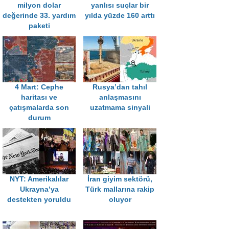
milyon dolar
yanlısı suçlar bir
değerinde 33. yardım
yılda yüzde 160 arttı
paketi
4 Mart: Cephe
Rusya’dan tahıl
haritası ve
anlaşmasını
çatışmalarda son
uzatmama sinyali
durum
NYT: Amerikalılar
İran giyim sektörü,
Ukrayna’ya
Türk mallarına rakip
destekten yoruldu
oluyor