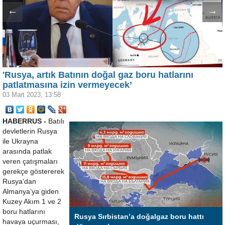
←
→
'Rusya, artık Batının doğal gaz boru hatlarını
patlatmasına izin vermeyecek’
03 Mart 2023, 13:58
HABERRUS -
Batılı
devletlerin Rusya
ile Ukrayna
arasında patlak
veren çatışmaları
gerekçe göstererek
Rusya’dan
Almanya’ya giden
Kuzey Akım 1 ve 2
boru hatlarını
Rusya Sırbistan’a doğalgaz boru hattı
havaya uçurması,