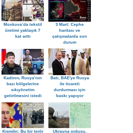
Moskova’da tekstil
3 Mart: Cephe
üretimi yaklaşık 7
haritası ve
kat arttı
çatışmalarda son
durum
Kadirov, Rusya’nın
Batı, BAE'ye Rusya
bazı bölgelerine
ile ticareti
sıkıyönetim
durdurması için
getirilmesini istedi
baskı yapıyor
Kremlin: Bu bir terör
Ukrayna ordusu,