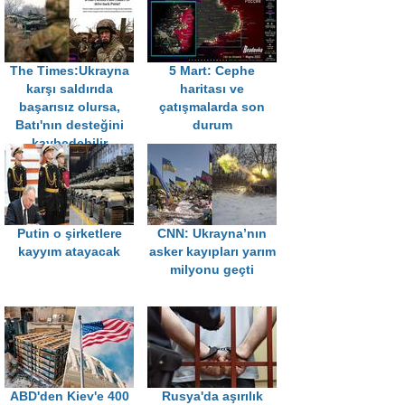
The Times:Ukrayna
5 Mart: Cephe
karşı saldırıda
haritası ve
başarısız olursa,
çatışmalarda son
Batı'nın desteğini
durum
kaybedebilir
Putin o şirketlere
CNN: Ukrayna’nın
kayyım atayacak
asker kayıpları yarım
milyonu geçti
ABD'den Kiev'e 400
Rusya'da aşırılık