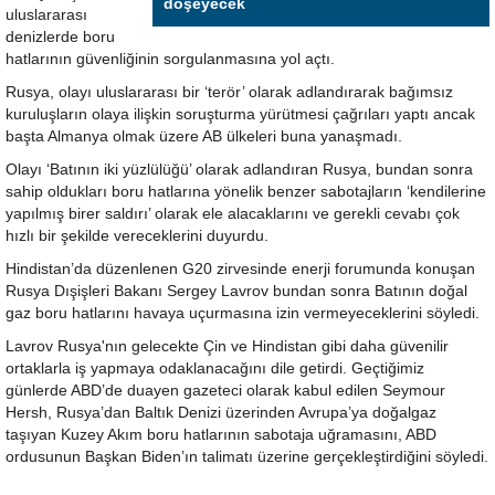
döşeyecek
uluslararası
denizlerde boru
hatlarının güvenliğinin sorgulanmasına yol açtı.
Rusya, olayı uluslararası bir ‘terör’ olarak adlandırarak bağımsız
kuruluşların olaya ilişkin soruşturma yürütmesi çağrıları yaptı ancak
başta Almanya olmak üzere AB ülkeleri buna yanaşmadı.
Olayı ‘Batının iki yüzlülüğü’ olarak adlandıran Rusya, bundan sonra
sahip oldukları boru hatlarına yönelik benzer sabotajların ‘kendilerine
yapılmış birer saldırı’ olarak ele alacaklarını ve gerekli cevabı çok
hızlı bir şekilde vereceklerini duyurdu.
Hindistan’da düzenlenen G20 zirvesinde enerji forumunda konuşan
Rusya Dışişleri Bakanı Sergey Lavrov bundan sonra Batının doğal
gaz boru hatlarını havaya uçurmasına izin vermeyeceklerini söyledi.
Lavrov Rusya'nın gelecekte Çin ve Hindistan gibi daha güvenilir
ortaklarla iş yapmaya odaklanacağını dile getirdi. Geçtiğimiz
günlerde ABD’de duayen gazeteci olarak kabul edilen Seymour
Hersh, Rusya’dan Baltık Denizi üzerinden Avrupa’ya doğalgaz
taşıyan Kuzey Akım boru hatlarının sabotaja uğramasını, ABD
ordusunun Başkan Biden’ın talimatı üzerine gerçekleştirdiğini söyledi.