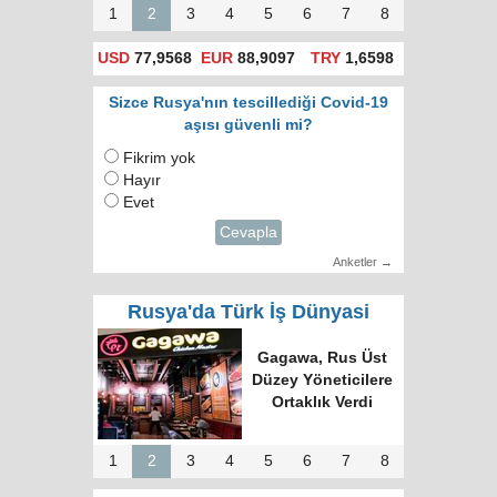
1
2
3
4
5
6
7
8
USD
77,9568
EUR
88,9097
TRY
1,6598
Sizce Rusya'nın tescillediği Covid-19
aşısı güvenli mi?
Fikrim yok
Hayır
Evet
Cevapla
Anketler →
Rusya'da Türk İş Dünyasi
Türk Dünyasında
Tek Bilgi Alanı
Hedefi: Bişkek
Zirvesi ve Yeni
İnsiyatifler
1
2
3
4
5
6
7
8