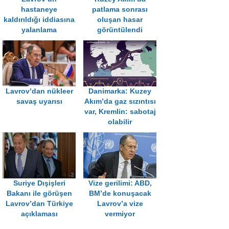
hastaneye
patlama sonrası
kaldırıldığı iddiasına
oluşan hasar
yalanlama
görüntülendi
Lavrov’dan nükleer
Danimarka: Kuzey
savaş uyarısı
Akım’da gaz sızıntısı
var, Kremlin: sabotaj
olabilir
Suriye Dışişleri
Vize gerilimi: ABD,
Bakanı ile görüşen
BM’de konuşacak
Lavrov’dan Türkiye
Lavrov’a vize
açıklaması
vermiyor