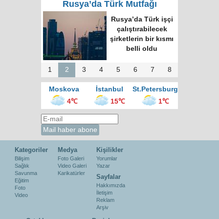
Rusya’da Türk Mutfağı
Moskova’nın en
büyük kültür
merkezinde “Türk
Kahvesi Gecesi”
düzenlendi
1
2
3
4
5
6
7
8
Moskova
İstanbul
St.Petersburg
4℃
15℃
1℃
Kategoriler
Medya
Kişilikler
Bilişim
Foto Galeri
Yorumlar
Sağlık
Video Galeri
Yazar
Savunma
Karikatürler
Sayfalar
Eğitim
Hakkımızda
Foto
İletişim
Video
Reklam
Arşiv