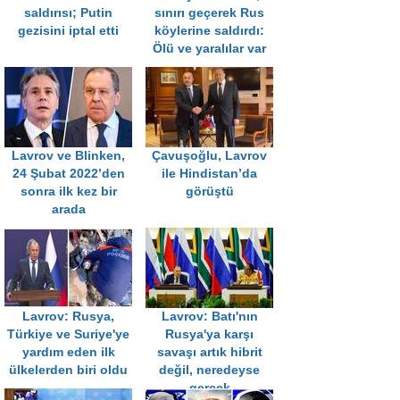
saldırısı; Putin
sınırı geçerek Rus
gezisini iptal etti
köylerine saldırdı:
Ölü ve yaralılar var
Lavrov ve Blinken,
Çavuşoğlu, Lavrov
24 Şubat 2022’den
ile Hindistan’da
sonra ilk kez bir
görüştü
arada
Lavrov: Rusya,
Lavrov: Batı'nın
Türkiye ve Suriye'ye
Rusya'ya karşı
yardım eden ilk
savaşı artık hibrit
ülkelerden biri oldu
değil, neredeyse
gerçek