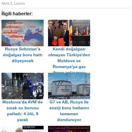
Akım 2
,
Lavrov
İligili haberler:
Rusya Sırbistan’a
Kendi doğalgazı
doğalgaz boru hattı
olmayan Türkiye'den
döşeyecek
Moldova ve
Romanya’ya gaz
ihracı anlaşması
Moskova’da AVM’de
G7 ve AB, Rusya ile
sıcak su borusu
enerji boru hatlarını
patladı: 4 ölü, 9
tamaman
yaralı
donduruyor