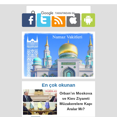
En çok okunan
Rusya'da hatalı celp
için itiraz e-devlet
(gosuslugi)
üzerinden
yapılacak!