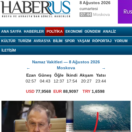
8 Ağustos 2026
cumartesi
07:44
Moskova
haberrus.ru
ANA SAYFA
HABERLER
POLITIKA
EKONOMI
GÜNDEM
ANALIZ
KÜLTÜR
TURIZM
AVRASYA
BILIM
SPOR
YAŞAM
RÖPORTAJ
YORUM
İLETİŞİM
Namaz Vakitleri — 8 Ağustos 2026
←
Moskova
→
Ezan
Güneş
Öğle
İkindi
Akşam
Yatsı
02:57
04:43
12:37
17:54
20:27
23:44
USD
77,9568
EUR
88,9097
TRY
1,6598