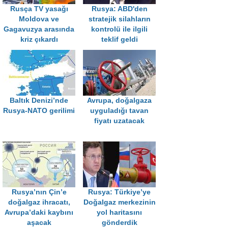
Rusça TV yasağı
Rusya: ABD'den
Moldova ve
stratejik silahların
Gagavuzya arasında
kontrolü ile ilgili
kriz çıkardı
teklif geldi
Baltık Denizi’nde
Avrupa, doğalgaza
Rusya-NATO gerilimi
uyguladığı tavan
fiyatı uzatacak
Rusya’nın Çin’e
Rusya: Türkiye’ye
doğalgaz ihracatı,
Doğalgaz merkezinin
Avrupa’daki kaybını
yol haritasını
aşacak
gönderdik