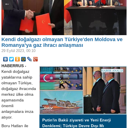
←
→
Kendi doğalgazı olmayan Türkiye'den Moldova ve
Romanya’ya gaz ihracı anlaşması
29 Eylül 2023, 00:10
HABERRUS -
Kendi doğalgaz
yataklarına sahip
olmayan Türkiye,
doğalgaz ihracında
merkez ülke olma
aşamasında
önemli
anlaşmalara imza
atıyor.
Putin'in Bakü ziyareti ve Yeni Enerji
Boru Hatları ile
Denklemi; Türkiye Devre Dışı Mı