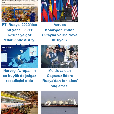
FT: Rusya, 2022'den
Avrupa
bu yana ilk kez
Komisyonu'ndan
Avrupa'ya gaz
Ukrayna ve Moldova
tedarikinde ABD'yi
ile üyelik
geride bıraktı
müzakereleri
başlatılsın tavsiyesi
Norveç, Avrupa'nın
Moldova’dan
en büyük doğalgaz
Gagavuz lidere
tedarikçisi oldu
‘Rusya'dan fon alma’
suçlaması