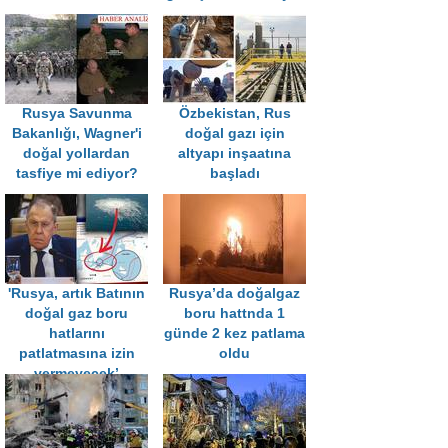
Rusya Savunma
Özbekistan, Rus
Bakanlığı, Wagner'i
doğal gazı için
doğal yollardan
altyapı inşaatına
tasfiye mi ediyor?
başladı
'Rusya, artık Batının
Rusya’da doğalgaz
doğal gaz boru
boru hattnda 1
hatlarını
günde 2 kez patlama
patlatmasına izin
oldu
vermeyecek’