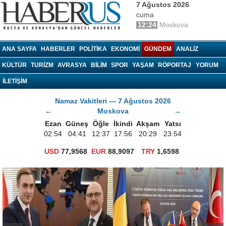
7 Ağustos 2026
cuma
12:24
Moskova
haberrus.ru
ANA SAYFA
HABERLER
POLITIKA
EKONOMI
GÜNDEM
ANALIZ
KÜLTÜR
TURIZM
AVRASYA
BILIM
SPOR
YAŞAM
RÖPORTAJ
YORUM
İLETİŞİM
Namaz Vakitleri — 7 Ağustos 2026
←
Moskova
→
Ezan
Güneş
Öğle
İkindi
Akşam
Yatsı
02:54
04:41
12:37
17:56
20:29
23:54
USD
77,9568
EUR
88,9097
TRY
1,6598