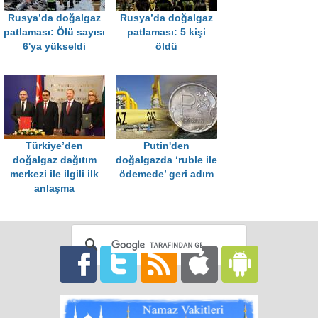
Rusya’da doğalgaz
Rusya’da doğalgaz
patlaması: Ölü sayısı
patlaması: 5 kişi
6'ya yükseldi
öldü
Türkiye’den
Putin'den
doğalgaz dağıtım
doğalgazda ‘ruble ile
merkezi ile ilgili ilk
ödemede’ geri adım
anlaşma