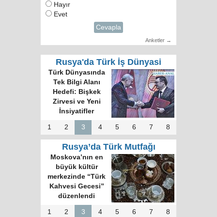
Hayır
Evet
Cevapla
Anketler →
Rusya'da Türk İş Dünyasi
Türk Dünyasında
Tek Bilgi Alanı
Hedefi: Bişkek
Zirvesi ve Yeni
İnsiyatifler
1
2
3
4
5
6
7
8
Rusya’da Türk Mutfağı
Moskova’nın en
büyük kültür
merkezinde “Türk
Kahvesi Gecesi”
düzenlendi
1
2
3
4
5
6
7
8