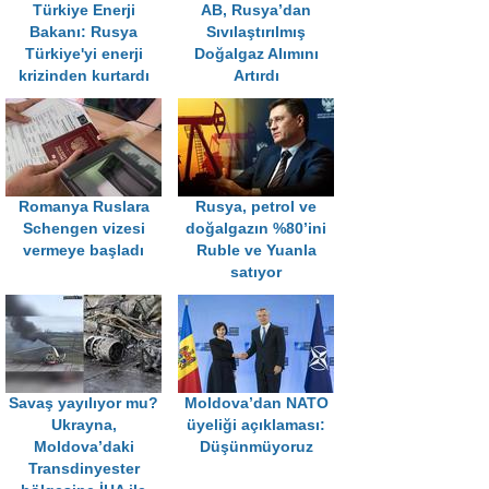
Türkiye Enerji
AB, Rusya’dan
Bakanı: Rusya
Sıvılaştırılmış
Türkiye'yi enerji
Doğalgaz Alımını
krizinden kurtardı
Artırdı
Romanya Ruslara
Rusya, petrol ve
Schengen vizesi
doğalgazın %80’ini
vermeye başladı
Ruble ve Yuanla
satıyor
Savaş yayılıyor mu?
Moldova’dan NATO
Ukrayna,
üyeliği açıklaması:
Moldova’daki
Düşünmüyoruz
Transdinyester