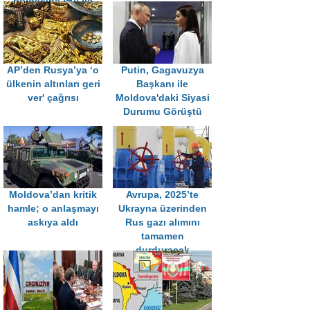
bölgesine İHA ile
saldırdı
AP’den Rusya’ya ‘o
Putin, Gagavuzya
ülkenin altınları geri
Başkanı ile
ver' çağrısı
Moldova'daki Siyasi
Durumu Görüştü
Moldova’dan kritik
Avrupa, 2025’te
hamle; o anlaşmayı
Ukrayna üzerinden
askıya aldı
Rus gazı alımını
tamamen
durduracak