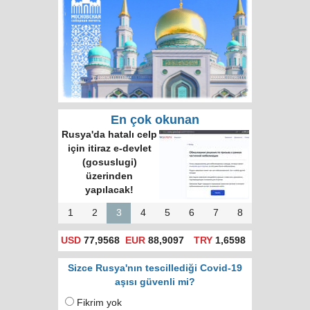
En çok okunan
Rusya'da hatalı celp
için itiraz e-devlet
(gosuslugi)
üzerinden
yapılacak!
1
2
3
4
5
6
7
8
USD
77,9568
EUR
88,9097
TRY
1,6598
Sizce Rusya'nın tescillediği Covid-19
aşısı güvenli mi?
Fikrim yok