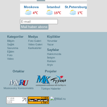
Moskova
İstanbul
St.Petersburg
4℃
15℃
1℃
Kategoriler
Medya
Kişilikler
Bilişim
Foto Galeri
Yorumlar
Sağlık
Video Galeri
Yazar
Savunma
Karikatürler
Sayfalar
Eğitim
Hakkımızda
Foto
İletişim
Video
Reklam
Arşiv
Ortaklar
Projeler
Moskovsky Komsomolets
Türkiye Haberler