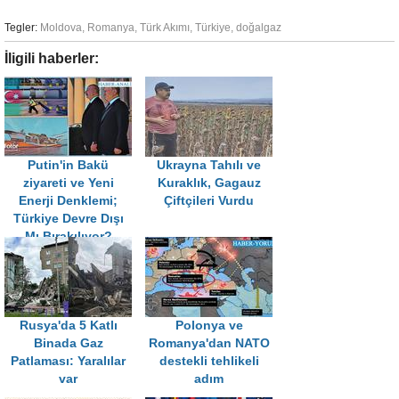
Tegler:
Moldova
,
Romanya
,
Türk Akımı
,
Türkiye
,
doğalgaz
İligili haberler:
Putin'in Bakü
Ukrayna Tahılı ve
ziyareti ve Yeni
Kuraklık, Gagauz
Enerji Denklemi;
Çiftçileri Vurdu
Türkiye Devre Dışı
Mı Bırakılıyor?
Rusya'da 5 Katlı
Polonya ve
Binada Gaz
Romanya'dan NATO
Patlaması: Yaralılar
destekli tehlikeli
var
adım