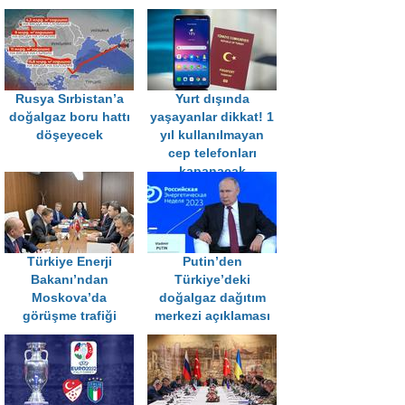
Rusya Sırbistan’a
Yurt dışında
doğalgaz boru hattı
yaşayanlar dikkat! 1
döşeyecek
yıl kullanılmayan
cep telefonları
kapanacak
Türkiye Enerji
Putin’den
Bakanı’ndan
Türkiye’deki
Moskova’da
doğalgaz dağıtım
görüşme trafiği
merkezi açıklaması