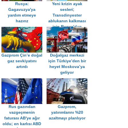
Rusya:
Yeni krizin ayak
Gagavuzya'ya
sesleri;
yardım etmeye
Transdinyester
hazırız
ablukanın kalkması
için Rusya’dan
yardım istedi
Gazprom Çin’e doğal
Doğalgaz merkezi
gaz sevkiyatını
için Türkiye’den bir
artırdı
heyet Moskova’ya
geliyor
Rus gazından
Gazprom,
vazgeçmenin
yatırımlarını %20
faturası AB'ye ağır
azaltmayı planlıyor
oldu; en karlısı ABD