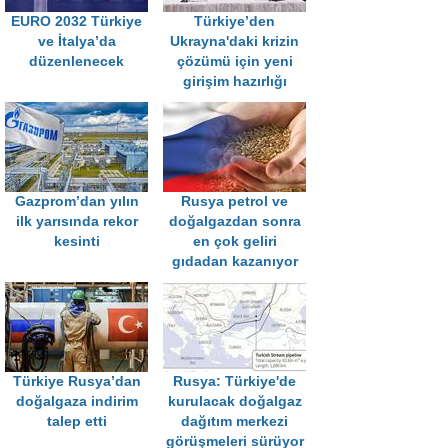
EURO 2032 Türkiye
Türkiye’den
ve İtalya’da
Ukrayna'daki krizin
düzenlenecek
çözümü için yeni
girişim hazırlığı
Gazprom’dan yılın
Rusya petrol ve
ilk yarısında rekor
doğalgazdan sonra
kesinti
en çok geliri
gıdadan kazanıyor
Türkiye Rusya’dan
Rusya: Türkiye'de
doğalgaza indirim
kurulacak doğalgaz
talep etti
dağıtım merkezi
görüşmeleri sürüyor