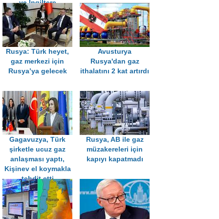
ve İngiltere
Rusya: Türk heyet,
Avusturya
gaz merkezi için
Rusya'dan gaz
Rusya’ya gelecek
ithalatını 2 kat artırdı
Gagavuzya, Türk
Rusya, AB ile gaz
şirketle ucuz gaz
müzakereleri için
anlaşması yaptı,
kapıyı kapatmadı
Kişinev el koymakla
tehdit etti