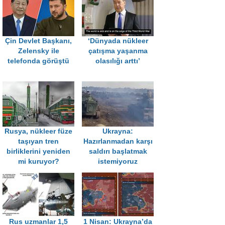
Çin Devlet Başkanı,
‘Dünyada nükleer
Zelensky ile
çatışma yaşanma
telefonda görüştü
olasılığı arttı’
Rusya, nükleer füze
Ukrayna:
taşıyan tren
Hazırlanmadan karşı
birliklerini yeniden
saldırı başlatmak
mi kuruyor?
istemiyoruz
Rus uzmanlar 1,5
1 Nisan: Ukrayna’da