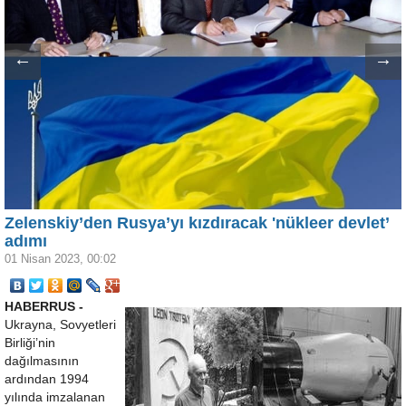
←
→
Zelenskiy’den Rusya’yı kızdıracak 'nükleer devlet’
adımı
01 Nisan 2023, 00:02
HABERRUS -
Ukrayna, Sovyetleri
Birliği’nin
dağılmasının
ardından 1994
yılında imzalanan