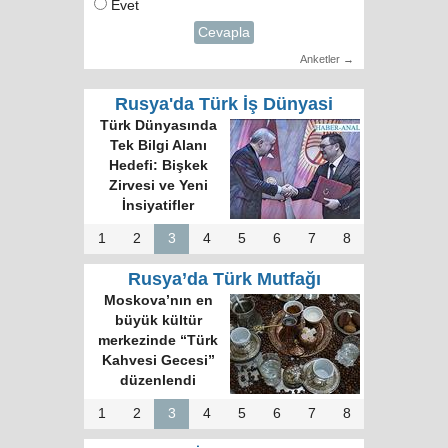
Evet
Cevapla
Anketler →
Rusya'da Türk İş Dünyasi
Türk Dünyasında
Tek Bilgi Alanı
Hedefi: Bişkek
Zirvesi ve Yeni
İnsiyatifler
1
2
3
4
5
6
7
8
Rusya’da Türk Mutfağı
Moskova’nın en
büyük kültür
merkezinde “Türk
Kahvesi Gecesi”
düzenlendi
1
2
3
4
5
6
7
8