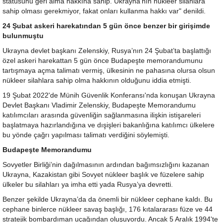
statüsünü geri alma hakkına sahip. Ukrayna'nın nükleer silahlara
sahip olması gerekmiyor, fakat onları kullanma hakkı var" denildi.
24 Şubat askeri harekatından 5 gün önce benzer bir girişimde
bulunmuştu
Ukrayna devlet başkanı Zelenskiy, Rusya’nın 24 Şubat’ta başlattığı
özel askeri harekattan 5 gün önce Budapeşte memorandumunu
tartışmaya açma talimatı vermiş, ülkesinin ne pahasına olursa olsun
nükleer silahlara sahip olma hakkının olduğunu iddia etmişti.
19 Şubat 2022'de Münih Güvenlik Konferansı'nda konuşan Ukrayna
Devlet Başkanı Vladimir Zelenskiy, Budapeşte Memorandumu
katılımcıları arasında güvenliğin sağlanmasına ilişkin istişareleri
başlatmaya hazırlandığına ve dışişleri bakanlığına katılımcı ülkelere
bu yönde çağrı yapılması talimatı verdiğini söylemişti.
Budapeşte Memorandumu
Sovyetler Birliği’nin dağılmasının ardından bağımsızlığını kazanan
Ukrayna, Kazakistan gibi Sovyet nükleer başlık ve füzelere sahip
ülkeler bu silahları ya imha etti yada Rusya’ya devretti.
Benzer şekilde Ukrayna’da da önemli bir nükleer cephane kaldı. Bu
cephane binlerce nükleer savaş başlığı, 176 kıtalararası füze ve 44
stratejik bombardıman uçağından oluşuyordu. Ancak 5 Aralık 1994'te