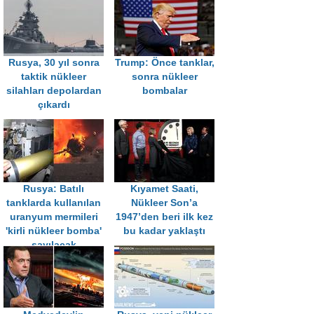
Rusya, 30 yıl sonra
Trump: Önce tanklar,
taktik nükleer
sonra nükleer
silahları depolardan
bombalar
çıkardı
Rusya: Batılı
Kıyamet Saati,
tanklarda kullanılan
Nükleer Son’a
uranyum mermileri
1947’den beri ilk kez
'kirli nükleer bomba'
bu kadar yaklaştı
sayılacak