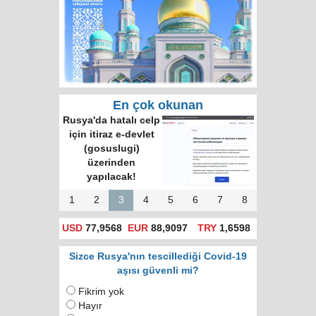
En çok okunan
Rusya'da hatalı celp
için itiraz e-devlet
(gosuslugi)
üzerinden
yapılacak!
1
2
3
4
5
6
7
8
USD
77,9568
EUR
88,9097
TRY
1,6598
Sizce Rusya'nın tescillediği Covid-19
aşısı güvenli mi?
Fikrim yok
Hayır