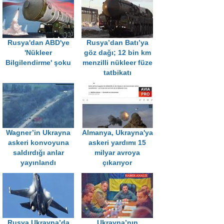
Rusya'dan ABD'ye
Rusya’dan Batı’ya
'Nükleer
göz dağı; 12 bin km
Bilgilendirme' şoku
menzilli nükleer füze
tatbikatı
Wagner’in Ukrayna
Almanya, Ukrayna'ya
askeri konvoyuna
askeri yardımı 15
saldırdığı anlar
milyar avroya
yayınlandı
çıkarıyor
Rusya Ukrayna’da
Ukrayna’nın