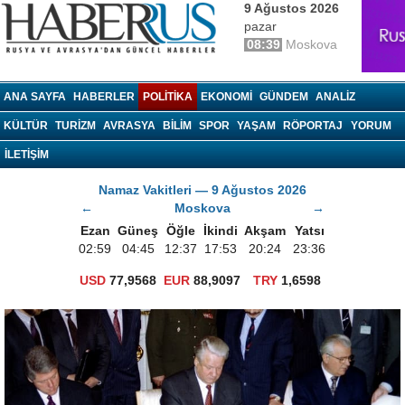
9 Ağustos 2026
pazar
08:39
Moskova
haberrus.ru
ANA SAYFA
HABERLER
POLITIKA
EKONOMI
GÜNDEM
ANALIZ
KÜLTÜR
TURIZM
AVRASYA
BILIM
SPOR
YAŞAM
RÖPORTAJ
YORUM
İLETİŞİM
Namaz Vakitleri — 9 Ağustos 2026
←
Moskova
→
Ezan
Güneş
Öğle
İkindi
Akşam
Yatsı
02:59
04:45
12:37
17:53
20:24
23:36
USD
77,9568
EUR
88,9097
TRY
1,6598