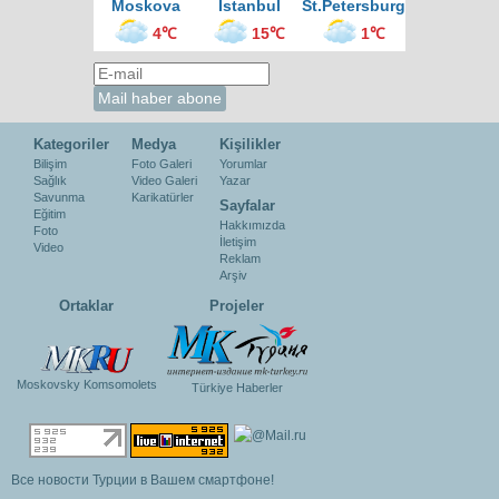
Moskova
İstanbul
St.Petersburg
4℃
15℃
1℃
Kategoriler
Medya
Kişilikler
Bilişim
Foto Galeri
Yorumlar
Sağlık
Video Galeri
Yazar
Savunma
Karikatürler
Sayfalar
Eğitim
Hakkımızda
Foto
İletişim
Video
Reklam
Arşiv
Ortaklar
Projeler
Moskovsky Komsomolets
Türkiye Haberler
Все новости Турции в Вашем смартфоне!