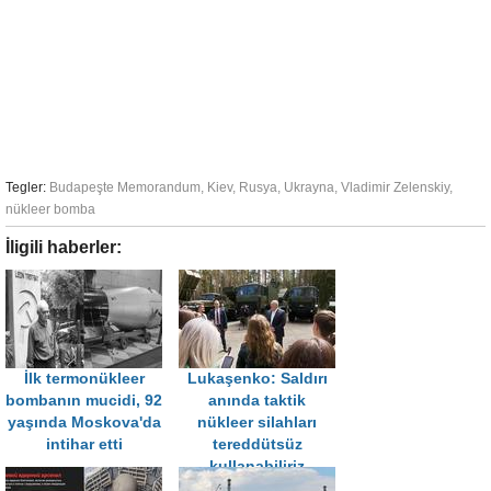
Tegler:
Budapeşte Memorandum
,
Kiev
,
Rusya
,
Ukrayna
,
Vladimir Zelenskiy
,
nükleer bomba
İligili haberler:
İlk termonükleer
Lukaşenko: Saldırı
bombanın mucidi, 92
anında taktik
yaşında Moskova'da
nükleer silahları
intihar etti
tereddütsüz
kullanabiliriz