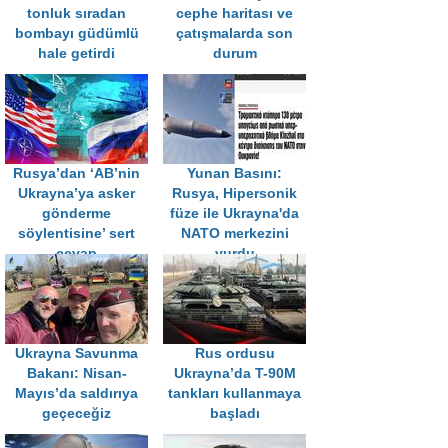
tonluk sıradan
cephe haritası ve
bombayı güdümlü
çatışmalarda son
hale getirdi
durum
Rusya’dan ‘AB’nin
Yunan Basını:
Ukrayna’ya asker
Rusya, Hipersonik
gönderme
füze ile Ukrayna'da
söylentisine’ sert
NATO merkezini
cevap
vurdu
Ukrayna Savunma
Rus ordusu
Bakanı: Nisan-
Ukrayna’da T-90M
Mayıs’da saldırıya
tankları kullanmaya
geçeceğiz
başladı