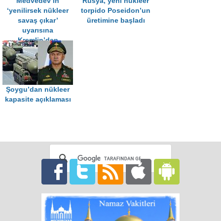
Medvedev’in
Rusya, yeni nükleer
‘yenilirsek nükleer
torpido Poseidon’un
savaş çıkar’
üretimine başladı
uyarısına
Kremlin’den
açıklama
Şoygu’dan nükleer
kapasite açıklaması