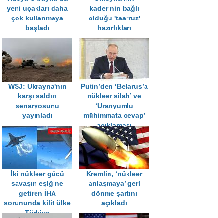
yeni uçakları daha
kaderinin bağlı
çok kullanmaya
olduğu 'taarruz'
başladı
hazırlıkları
WSJ: Ukrayna'nın
Putin’den ‘Belarus’a
karşı saldırı
nükleer silah’ ve
senaryosunu
‘Uranyumlu
yayınladı
mühimmata cevap’
açıklaması
İki nükleer gücü
Kremlin, ‘nükleer
savaşın eşiğine
anlaşmaya’ geri
getiren İHA
dönme şartını
sorununda kilit ülke
açıkladı
Türkiye