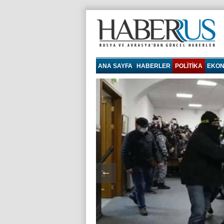
haberrus.ru
ANA SAYFA
HABERLER
POLITIKA
EKON
←