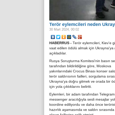
Terör eylemcileri neden Ukrayn
30 Mart 2024, 00:02
HABERRUS -
Terör eylemcileri, Kiev'e 
vaat edilen ödülü almak için Ukrayna'ya gi
açıkladılar.
Rusya Soruşturma Komitesi'nin basın ser
tarafından bildirildiğine göre, Moskova
yakınlarındaki Crocus Binası konser sal
terör saldırısının failleri, sorgulama sıra
Ukrayna'ya doğru gitmek ve orada bir ö
için yola çıktıklarını belirtti.
Eylemleri, bir adam tarafından Telegram
messenger aracılığıyla sesli mesajlar yo
koordine ediliyordu ve daha önce teröris
hazırlık aşamasında ve saldırı sırasında 
olayın faillerine eşlik etmişti.