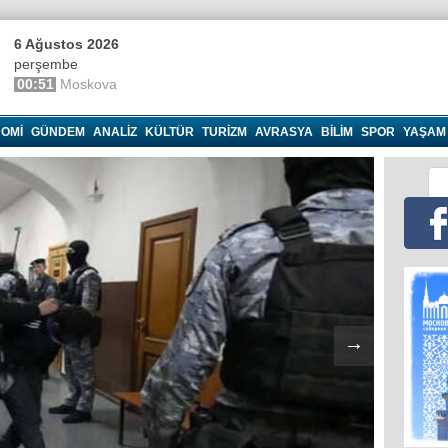
6 Ağustos 2026
perşembe
00:51
Moskova
OMI
GÜNDEM
ANALIZ
KÜLTÜR
TURIZM
AVRASYA
BILIM
SPOR
YAŞAM
→