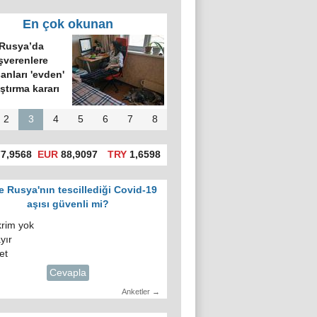
En çok okunan
Rusya’da
şverenlere
şanları 'evden'
ıştırma kararı
2
3
4
5
6
7
8
7,9568
EUR
88,9097
TRY
1,6598
e Rusya'nın tescillediği Covid-19
aşısı güvenli mi?
krim yok
yır
et
Cevapla
Anketler →