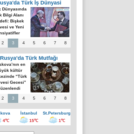
usya'da Türk İş Dünyasi
k Dünyasında
k Bilgi Alanı
defi: Bişkek
rvesi ve Yeni
nsiyatifler
2
3
4
5
6
7
8
Rusya’da Türk Mutfağı
kova’nın en
üyük kültür
ezinde “Türk
vesi Gecesi”
üzenlendi
2
3
4
5
6
7
8
kova
İstanbul
St.Petersburg
4℃
15℃
1℃