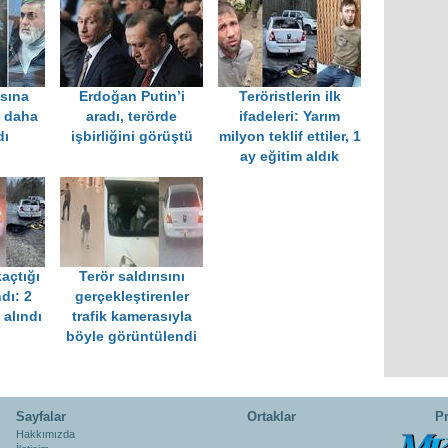
ısına
Erdoğan Putin’i
Teröristlerin ilk
i daha
aradı, terörde
ifadeleri: Yarım
dı
işbirliğini görüştü
milyon teklif ettiler, 1
ay eğitim aldık
kaçtığı
Terör saldırısını
dı: 2
gerçekleştirenler
 alındı
trafik kamerasıyla
böyle görüntülendi
Sayfalar
Ortaklar
Pr
Hakkımızda