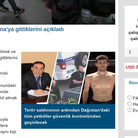
i
a'ya gittiklerini açıkladı
çalı
çal
gitmek ve
1
ttiklerini
USD
7
visi
Sizc
onundaki
sında
dül almak
Fi
Ha
Terör saldırısının ardından Dağıstan'daki
Ev
tüm yetkililer güvenlik kontrolünden
luyla
geçirilecek
tlere
aynı kişi