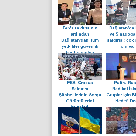
Terör saldırısının
Dağıstan’da 
ardından
ve Sinagoga 
Dağıstan'daki tüm
saldırısı: çok
yetkililer güvenlik
ölü var
kontrolünden
geçirilecek
FSB, Crocus
Putin: Rus
Saldırısı
Radikal İsl
Şüphelilerinin Sorgu
Gruplar İçin Bi
Görüntülerini
Hedefi De
Yayınladı