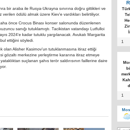
R
nra bir araba ile Rusya-Ukrayna sınırına doğru gittikleri ve
Tür
verilen ödülü almak üzere Kiev'e vardıkları belirtiliyor.
Te
He
ha önce Crocus Binası konser salonunda düzenlenen
Zi
okuzuncu sanığı tutuklamıştı. Tacikistan vatandaşı Lutfulloi
İ
Mayıs 2024'e kadar tutuklu yargılanacak. Avukatı Margarita
l ettiğini söyledi.
1
k olan Alisher Kasimov'un tutuklanmasına itiraz ettiği
i gözaltı merkezine yerleştirme kararına itiraz etmeye
yataklıktan suçlanan şahıs terör saldırısının faillerine daire
Mos
yor.
b
merk
Kah
d
1
Mos