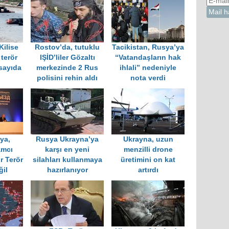
Kilise
Rostov’da, tutuklu
Tacikistan, Rusya’ya
terör
IŞİD’liler Gözaltı
“Vatandaşların hak
 sayıda
merkezinde 2 Rus
ihlali” nedeniyle
polisini rehin aldı
nota verdi
ya,
Rusya Ukrayna’ya
Ukrayna, uzun
amcı
karşı en yeni
menzilli drone
r Terör
silahları kullanmaya
üretimini on kat
ğil
hazırlanıyor
artırdı