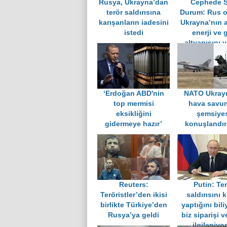
Rusya, Ukrayna’dan
Cephede 
terör saldırısına
Durum: Rus 
karışanların iadesini
Ukrayna’nın a
istedi
enerji ve 
altyapısını 
‘Erdoğan ABD'nin
NATO Ukray
top mermisi
hava savu
eksikliğini
şemsiyes
gidermeye hazır’
konuşlandı
Reuters:
Putin: Te
Teröristler’den ikisi
saldırısını 
birlikte Türkiye’den
yaptığını bili
Rusya’ya geldi
biz siparişi v
ilgileniyo