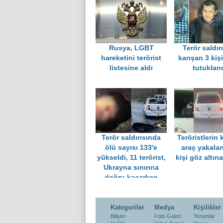
Rusya, LGBT
Terör saldır
hareketini terörist
karışan 3 kiş
listesine aldı
tutuklan
Terör saldırısında
Teröristlerin 
ölü sayısı 133'e
araç yakalan
yükseldi, 11 terörist,
kişi göz altına
Ukrayna sınırına
doğru kaçarken
yakalandı
Kategoriler
Medya
Kişilikler
Bilişim
Foto Galeri
Yorumlar