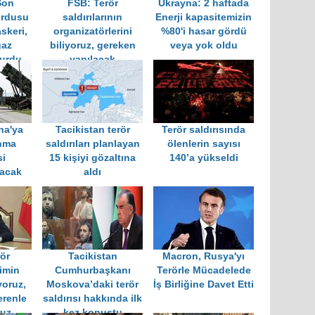
Son
FSB: Terör
Ukrayna: 2 haftada
ordusu
saldırılarının
Enerji kapasitemizin
skeri,
organizatörlerini
%80'i hasar gördü
gaz
biliyoruz, gereken
veya yok oldu
vurdu
yapılacak
na'ya
Tacikistan terör
Terör saldırısında
nma
saldırıları planlayan
ölenlerin sayısı
i
15 kişiyi gözaltına
140’a yükseldi
racak
aldı
rör
Tacikistan
Macron, Rusya'yı
kimin
Cumhurbaşkanı
Terörle Mücadelede
yoruz,
Moskova’daki terör
İş Birliğine Davet Etti
erenle
saldırısı hakkında ilk
ruz
kez konuştu