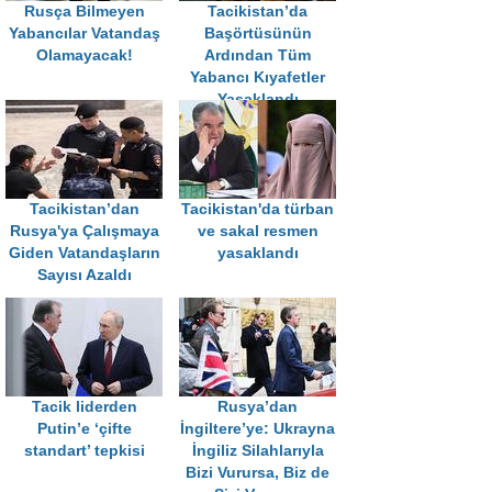
Rusça Bilmeyen
Tacikistan’da
Yabancılar Vatandaş
Başörtüsünün
Olamayacak!
Ardından Tüm
Yabancı Kıyafetler
Yasaklandı
Tacikistan’dan
Tacikistan'da türban
Rusya'ya Çalışmaya
ve sakal resmen
Giden Vatandaşların
yasaklandı
Sayısı Azaldı
Tacik liderden
Rusya’dan
Putin’e ‘çifte
İngiltere’ye: Ukrayna
standart’ tepkisi
İngiliz Silahlarıyla
Bizi Vurursa, Biz de