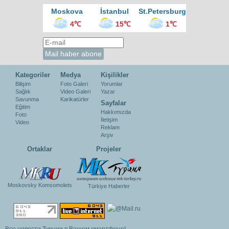
Moskova
İstanbul
St.Petersburg
4℃
15℃
1℃
Kategoriler
Medya
Kişilikler
Bilişim
Foto Galeri
Yorumlar
Sağlık
Video Galeri
Yazar
Savunma
Karikatürler
Sayfalar
Eğitim
Hakkımızda
Foto
İletişim
Video
Reklam
Arşiv
Ortaklar
Projeler
Moskovsky Komsomolets
Türkiye Haberler
Все новости Турции в Вашем смартфоне!