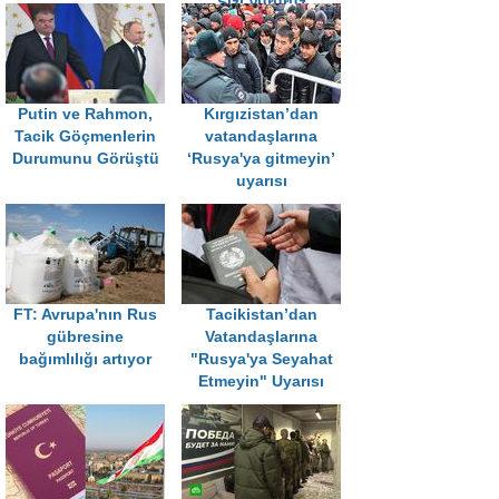
Sizi Vururuz
Putin ve Rahmon,
Kırgızistan’dan
Tacik Göçmenlerin
vatandaşlarına
Durumunu Görüştü
‘Rusya'ya gitmeyin’
uyarısı
FT: Avrupa'nın Rus
Tacikistan’dan
gübresine
Vatandaşlarına
bağımlılığı artıyor
"Rusya'ya Seyahat
Etmeyin" Uyarısı