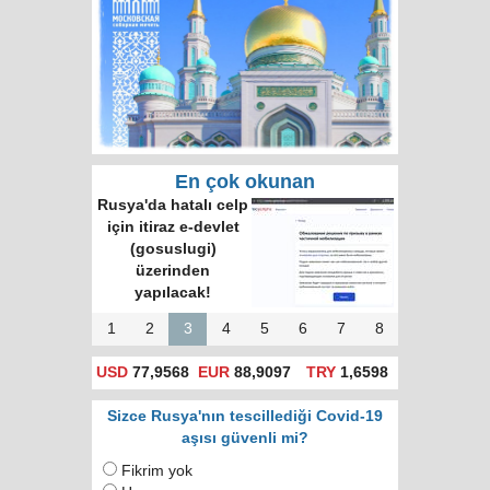
En çok okunan
Rusya'da hatalı celp
için itiraz e-devlet
(gosuslugi)
üzerinden
yapılacak!
1
2
3
4
5
6
7
8
USD
77,9568
EUR
88,9097
TRY
1,6598
Sizce Rusya'nın tescillediği Covid-19
aşısı güvenli mi?
Fikrim yok