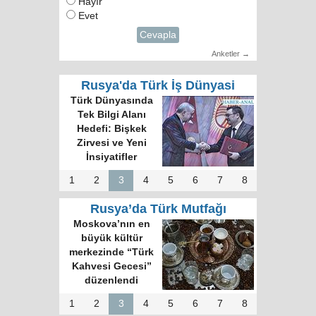
Hayır
Evet
Cevapla
Anketler →
Rusya'da Türk İş Dünyasi
Türk Dünyasında
Tek Bilgi Alanı
Hedefi: Bişkek
Zirvesi ve Yeni
İnsiyatifler
1
2
3
4
5
6
7
8
Rusya’da Türk Mutfağı
Moskova’nın en
büyük kültür
merkezinde “Türk
Kahvesi Gecesi”
düzenlendi
1
2
3
4
5
6
7
8