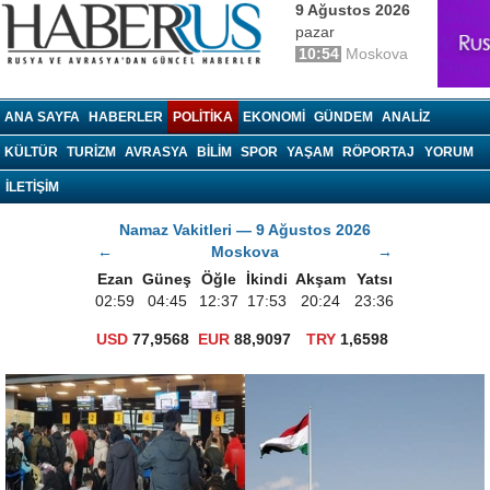
9 Ağustos 2026
pazar
10:54
Moskova
haberrus.ru
ANA SAYFA
HABERLER
POLITIKA
EKONOMI
GÜNDEM
ANALIZ
KÜLTÜR
TURIZM
AVRASYA
BILIM
SPOR
YAŞAM
RÖPORTAJ
YORUM
İLETİŞİM
Namaz Vakitleri — 9 Ağustos 2026
←
Moskova
→
Ezan
Güneş
Öğle
İkindi
Akşam
Yatsı
02:59
04:45
12:37
17:53
20:24
23:36
USD
77,9568
EUR
88,9097
TRY
1,6598