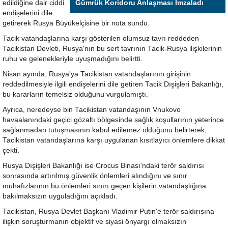
edildiğine dair ciddi
Gümrük Koridoru Anlaşması İmzaladı
endişelerini dile
getirerek Rusya Büyükelçisine bir nota sundu.
Tacik vatandaşlarına karşı gösterilen olumsuz tavrı reddeden
Tacikistan Devleti, Rusya'nın bu sert tavrının Tacik-Rusya ilişkilerinin
ruhu ve gelenekleriyle uyuşmadığını belirtti.
Nisan ayında, Rusya'ya Tacikistan vatandaşlarının girişinin
reddedilmesiyle ilgili endişelerini dile getiren Tacik Dışişleri Bakanlığı,
bu kararların temelsiz olduğunu vurgulamıştı.
Ayrıca, neredeyse bin Tacikistan vatandaşının Vnukovo
havaalanındaki geçici gözaltı bölgesinde sağlık koşullarının yeterince
sağlanmadan tutuşmasının kabul edilemez olduğunu belirterek,
Tacikistan vatandaşlarına karşı uygulanan kısıtlayıcı önlemlere dikkat
çekti.
Rusya Dışişleri Bakanlığı ise Crocus Binası'ndaki terör saldırısı
sonrasında artırılmış güvenlik önlemleri alındığını ve sınır
muhafızlarının bu önlemleri sınırı geçen kişilerin vatandaşlığına
bakılmaksızın uyguladığını açıkladı.
Tacikistan, Rusya Devlet Başkanı Vladimir Putin'e terör saldırısına
ilişkin soruşturmanın objektif ve siyasi önyargı olmaksızın