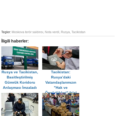
Tegler:
Moskova terör saldırısı
,
Nota verdi
,
Rusya
,
Tacikistan
İligili haberler:
Rusya ve Tacikistan,
Tacikistan:
Basitleştirilmiş
Rusya’daki
Gümrük Koridoru
Vatandaşlarımızın
Anlaşması İmzaladı
"Hak ve
Özgürlükleri'' ihlal
ediliyor