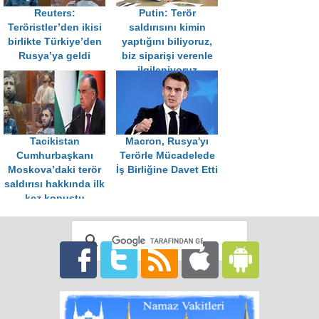
Reuters:
Putin: Terör
Teröristler’den ikisi
saldırısını kimin
birlikte Türkiye’den
yaptığını biliyoruz,
Rusya’ya geldi
biz siparişi verenle
ilgileniyoruz
Tacikistan
Macron, Rusya'yı
Cumhurbaşkanı
Terörle Mücadelede
Moskova’daki terör
İş Birliğine Davet Etti
saldırısı hakkında ilk
kez konuştu