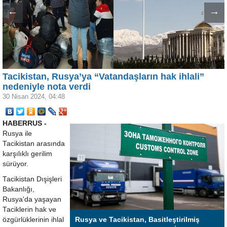
←
→
Tacikistan, Rusya’ya “Vatandaşların hak ihlali”
nedeniyle nota verdi
30 Nisan 2024, 04:48
HABERRUS -
Rusya ile
Tacikistan arasında
karşılıklı gerilim
sürüyor.
Tacikistan Dışişleri
Bakanlığı,
Rusya'da yaşayan
Taciklerin hak ve
özgürlüklerinin ihlal
Rusya ve Tacikistan, Basitleştirilmiş