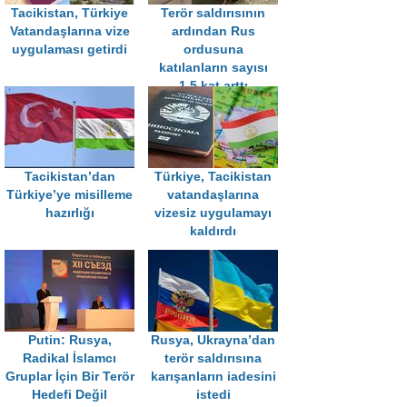
Tacikistan, Türkiye
Terör saldırısının
Vatandaşlarına vize
ardından Rus
uygulaması getirdi
ordusuna
katılanların sayısı
1,5 kat arttı
Tacikistan’dan
Türkiye, Tacikistan
Türkiye’ye misilleme
vatandaşlarına
hazırlığı
vizesiz uygulamayı
kaldırdı
Putin: Rusya,
Rusya, Ukrayna’dan
Radikal İslamcı
terör saldırısına
Gruplar İçin Bir Terör
karışanların iadesini
Hedefi Değil
istedi