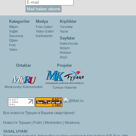
Kategoriler
Medya
Kişilikler
Bilişim
Foto Galeri
Yorumlar
Sağlık
Video Galeri
Yazar
Savunma
Karikatürler
Sayfalar
Eğitim
Hakkımızda
Foto
İletişim
Video
Reklam
Arşiv
Ortaklar
Projeler
Moskovsky Komsomolets
Türkiye Haberler
Все новости Турции в Вашем смартфоне!
Новости Турции
|
Putin
|
Medvedev
|
Moskova
YASAL UYARI