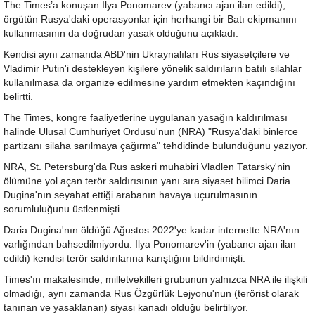
The Times’a konuşan Ilya Ponomarev (yabancı ajan ilan edildi),
örgütün Rusya'daki operasyonlar için herhangi bir Batı ekipmanını
kullanmasının da doğrudan yasak olduğunu açıkladı.
Kendisi aynı zamanda ABD'nin Ukraynalıları Rus siyasetçilere ve
Vladimir Putin'i destekleyen kişilere yönelik saldırıların batılı silahlar
kullanılmasa da organize edilmesine yardım etmekten kaçındığını
belirtti.
The Times, kongre faaliyetlerine uygulanan yasağın kaldırılması
halinde Ulusal Cumhuriyet Ordusu'nun (NRA) "Rusya'daki binlerce
partizanı silaha sarılmaya çağırma" tehdidinde bulunduğunu yazıyor.
NRA, St. Petersburg'da Rus askeri muhabiri Vladlen Tatarsky'nin
ölümüne yol açan terör saldırısının yanı sıra siyaset bilimci Daria
Dugina'nın seyahat ettiği arabanın havaya uçurulmasının
sorumluluğunu üstlenmişti.
Daria Dugina'nın öldüğü Ağustos 2022'ye kadar internette NRA'nın
varlığından bahsedilmiyordu. Ilya Ponomarev'in (yabancı ajan ilan
edildi) kendisi terör saldırılarına karıştığını bildirdimişti.
Times'ın makalesinde, milletvekilleri grubunun yalnızca NRA ile ilişkili
olmadığı, aynı zamanda Rus Özgürlük Lejyonu'nun (terörist olarak
tanınan ve yasaklanan) siyasi kanadı olduğu belirtiliyor.