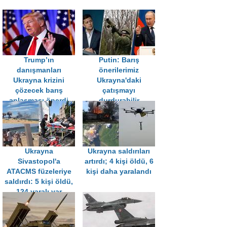
Trump’ın
Putin: Barış
danışmanları
önerilerimiz
Ukrayna krizini
Ukrayna'daki
çözecek barış
çatışmayı
anlaşması önerdi
durdurabilir
Ukrayna
Ukrayna saldırıları
Sivastopol'a
artırdı; 4 kişi öldü, 6
ATACMS füzeleriye
kişi daha yaralandı
saldırdı: 5 kişi öldü,
124 yaralı var