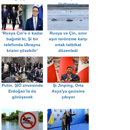
ilerliyoruz
‘Rusya Çin’e o kadar
Rusya ve Çin, sınır
bağımlı ki, Şi bir
aşırı terörizme karşı
telefonda Ukrayna
ortak tatbikat
krizini çözebilir’
düzenledi
Putin, ŞİÖ zirvesinde
Şi Jinping, Orta
Erdoğan’la da
Asya'ya gezisine
görüşecek
çıkıyor