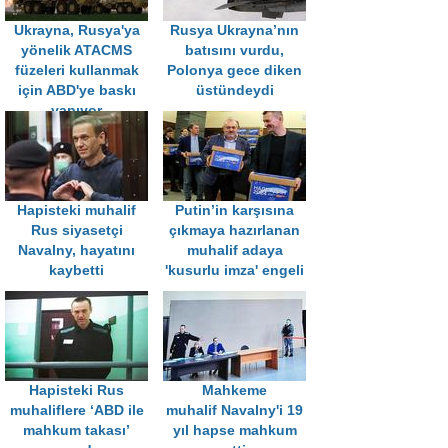
Ukrayna, Rusya'ya
Rusya Ukrayna’nın
yönelik ATACMS
batısını vurdu,
füzeleri kullanmak
Polonya gece diken
için ABD'ye baskı
üstündeydi
yapıyor
Hapisteki muhalif
Putin’in karşısına
Rus siyasetçi
çıkmaya hazırlanan
Navalny, hayatını
muhalif adaya
kaybetti
'kusurlu imza' engeli
Hapisteki Rus
Mahkeme
muhaliflere ‘ABD ile
muhalif Navalny'i 19
mahkum takası’
yıl hapse mahkum