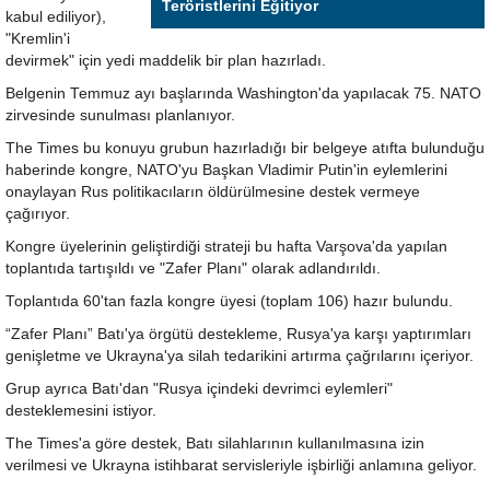
Teröristlerini Eğitiyor
kabul ediliyor),
"Kremlin'i
devirmek" için yedi maddelik bir plan hazırladı.
Belgenin Temmuz ayı başlarında Washington'da yapılacak 75. NATO
zirvesinde sunulması planlanıyor.
The Times bu konuyu grubun hazırladığı bir belgeye atıfta bulunduğu
haberinde kongre, NATO'yu Başkan Vladimir Putin'in eylemlerini
onaylayan Rus politikacıların öldürülmesine destek vermeye
çağırıyor.
Kongre üyelerinin geliştirdiği strateji bu hafta Varşova'da yapılan
toplantıda tartışıldı ve "Zafer Planı" olarak adlandırıldı.
Toplantıda 60'tan fazla kongre üyesi (toplam 106) hazır bulundu.
“Zafer Planı” Batı'ya örgütü destekleme, Rusya'ya karşı yaptırımları
genişletme ve Ukrayna'ya silah tedarikini artırma çağrılarını içeriyor.
Grup ayrıca Batı'dan "Rusya içindeki devrimci eylemleri"
desteklemesini istiyor.
The Times'a göre destek, Batı silahlarının kullanılmasına izin
verilmesi ve Ukrayna istihbarat servisleriyle işbirliği anlamına geliyor.