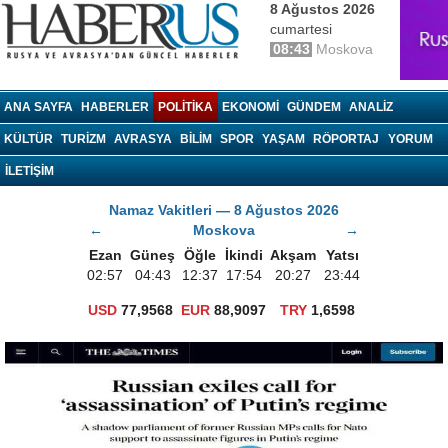
8 Ağustos 2026
cumartesi
08:43
Moskova
haberrus.ru
ANA SAYFA
HABERLER
POLITIKA
EKONOMI
GÜNDEM
ANALIZ
KÜLTÜR
TURIZM
AVRASYA
BILIM
SPOR
YAŞAM
RÖPORTAJ
YORUM
İLETİŞİM
Namaz Vakitleri — 8 Ağustos 2026
←
Moskova
→
Ezan
Güneş
Öğle
İkindi
Akşam
Yatsı
02:57
04:43
12:37
17:54
20:27
23:44
USD
77,9568
EUR
88,9097
TRY
1,6598