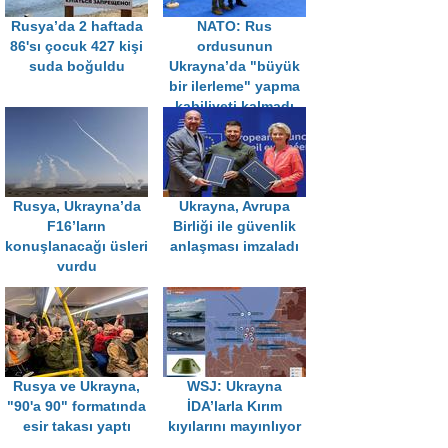
Rusya’da 2 haftada
NATO: Rus
86'sı çocuk 427 kişi
ordusunun
suda boğuldu
Ukrayna’da "büyük
bir ilerleme" yapma
kabiliyeti kalmadı
Rusya, Ukrayna’da
Ukrayna, Avrupa
F16’ların
Birliği ile güvenlik
konuşlanacağı üsleri
anlaşması imzaladı
vurdu
Rusya ve Ukrayna,
WSJ: Ukrayna
"90'a 90" formatında
İDA’larla Kırım
esir takası yaptı
kıyılarını mayınlıyor