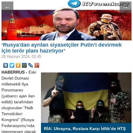
←
→
‘Rusya'dan ayrılan siyasetçiler Putin’i devirmek
için terör planı hazırlıyor’
28 Haziran 2024, 02:45
HABERRUS -
Eski
Devlet Duması
milletvekili Ilya
Ponomarev
(yabancı ajan ilan
edildi) tarafından
oluşturulan "Halk
Temsilcileri
Kongresi" (Rusya
Federasyonu'nda
RİA: Ukrayna, Ruslara Karşı İdlib’de HTŞ
istenmeyen olarak