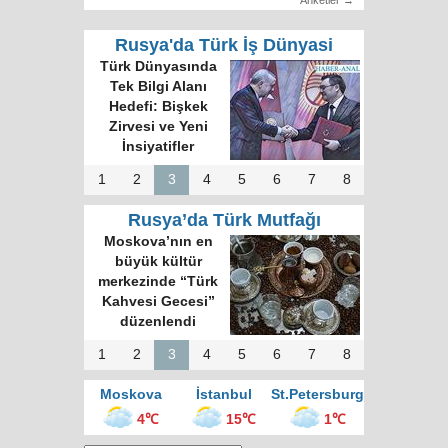
Rusya'da Türk İş Dünyasi
Türk Dünyasında
Tek Bilgi Alanı
Hedefi: Bişkek
Zirvesi ve Yeni
İnsiyatifler
1
2
3
4
5
6
7
8
Rusya’da Türk Mutfağı
Moskova’nın en
büyük kültür
merkezinde “Türk
Kahvesi Gecesi”
düzenlendi
1
2
3
4
5
6
7
8
Moskova
İstanbul
St.Petersburg
4℃
15℃
1℃