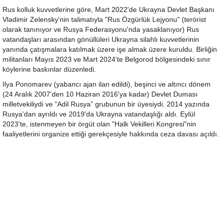
Rus kolluk kuvvetlerine göre, Mart 2022'de Ukrayna Devlet Başkanı
Vladimir Zelensky'nin talimatıyla "Rus Özgürlük Lejyonu" (terörist
olarak tanınıyor ve Rusya Federasyonu'nda yasaklanıyor) Rus
vatandaşları arasından gönüllüleri Ukrayna silahlı kuvvetlerinin
yanında çatışmalara katılmak üzere işe almak üzere kuruldu. Birliğin
militanları Mayıs 2023 ve Mart 2024'te Belgorod bölgesindeki sınır
köylerine baskınlar düzenledi.
Ilya Ponomarev (yabancı ajan ilan edildi), beşinci ve altıncı dönem
(24 Aralık 2007'den 10 Haziran 2016'ya kadar) Devlet Duması
milletvekiliydi ve “Adil Rusya” grubunun bir üyesiydi. 2014 yazında
Rusya'dan ayrıldı ve 2019'da Ukrayna vatandaşlığı aldı. Eylül
2023'te, istenmeyen bir örgüt olan "Halk Vekilleri Kongresi"nin
faaliyetlerini organize ettiği gerekçesiyle hakkında ceza davası açıldı.