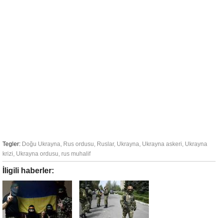
Tegler:
Doğu Ukrayna
,
Rus ordusu
,
Ruslar
,
Ukrayna
,
Ukrayna askeri
,
Ukrayna
krizi
,
Ukrayna ordusu
,
rus muhalif
İligili haberler: