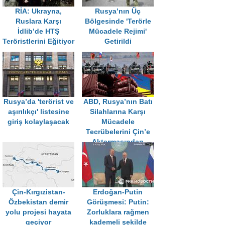
RİA: Ukrayna,
Rusya’nın Üç
Ruslara Karşı
Bölgesinde 'Terörle
İdlib’de HTŞ
Mücadele Rejimi'
Teröristlerini Eğitiyor
Getirildi
Rusya’da 'terörist ve
ABD, Rusya’nın Batı
aşırılıkçı' listesine
Silahlarına Karşı
giriş kolaylaşacak
Mücadele
Tecrübelerini Çin’e
Aktarmasından
Endişeli
Çin-Kırgızistan-
Erdoğan-Putin
Özbekistan demir
Görüşmesi: Putin:
yolu projesi hayata
Zorluklara rağmen
geçiyor
kademeli şekilde