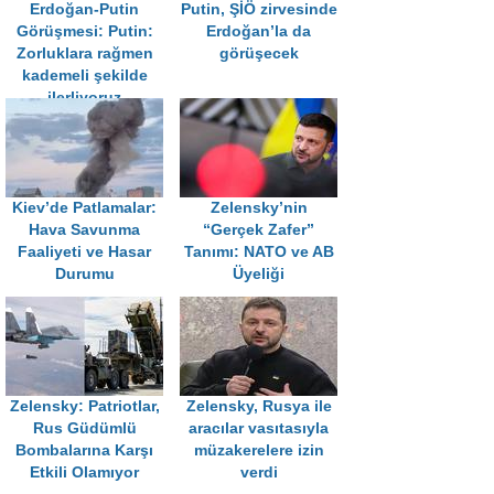
Erdoğan-Putin
Putin, ŞİÖ zirvesinde
Görüşmesi: Putin:
Erdoğan’la da
Zorluklara rağmen
görüşecek
kademeli şekilde
ilerliyoruz
Kiev’de Patlamalar:
Zelensky’nin
Hava Savunma
“Gerçek Zafer”
Faaliyeti ve Hasar
Tanımı: NATO ve AB
Durumu
Üyeliği
Zelensky: Patriotlar,
Zelensky, Rusya ile
Rus Güdümlü
aracılar vasıtasıyla
Bombalarına Karşı
müzakerelere izin
Etkili Olamıyor
verdi