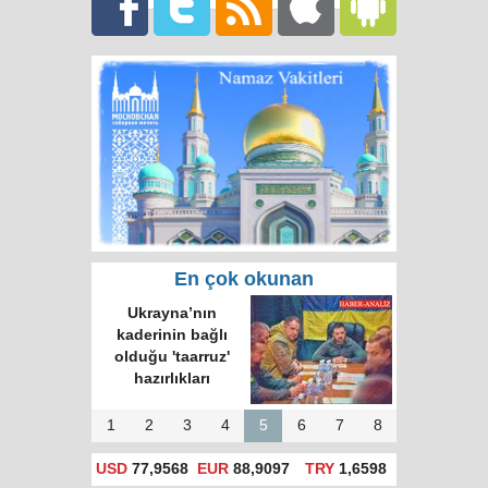
En çok okunan
Ukrayna’nın
kaderinin bağlı
olduğu 'taarruz'
hazırlıkları
1
2
3
4
5
6
7
8
USD
77,9568
EUR
88,9097
TRY
1,6598