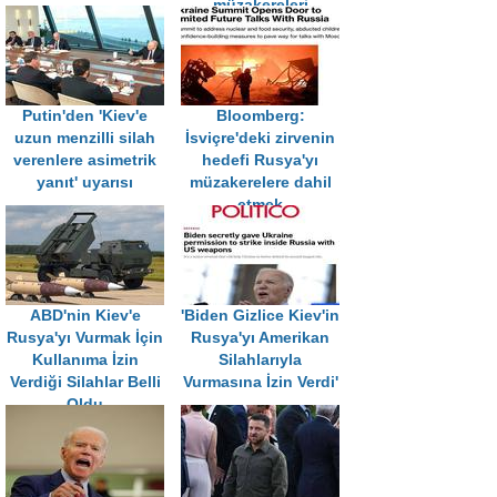
müzakereleri
başlatılsın tavsiyesi
Putin'den 'Kiev'e
Bloomberg:
uzun menzilli silah
İsviçre'deki zirvenin
verenlere asimetrik
hedefi Rusya'yı
yanıt' uyarısı
müzakerelere dahil
etmek
ABD'nin Kiev'e
'Biden Gizlice Kiev'in
Rusya'yı Vurmak İçin
Rusya'yı Amerikan
Kullanıma İzin
Silahlarıyla
Verdiği Silahlar Belli
Vurmasına İzin Verdi'
Oldu