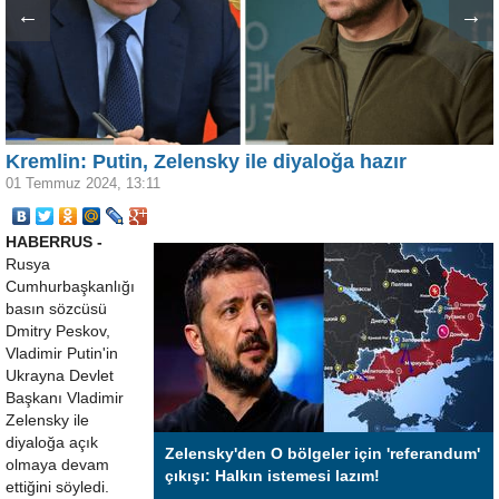
←
→
Kremlin: Putin, Zelensky ile diyaloğa hazır
01 Temmuz 2024, 13:11
HABERRUS -
Rusya
Cumhurbaşkanlığı
basın sözcüsü
Dmitry Peskov,
Vladimir Putin'in
Ukrayna Devlet
Başkanı Vladimir
Zelensky ile
diyaloğa açık
Zelensky'den O bölgeler için 'referandum'
olmaya devam
çıkışı: Halkın istemesi lazım!
ettiğini söyledi.