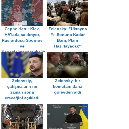
Cephe Hattı: Kiev,
Zelensky: "Ukrayna
İHA’larla saldırıyor;
Yıl Sonuna Kadar
Rus ordusu Spornoe
Barış Planı
ve
Hazırlayacak"
Novoaleksandrovka’yı
aldı
Zelenskiy,
Zelensky, bir
çatışmaların ne
komutanı daha
zaman sona
görevden aldı
ereceğini açıkladı