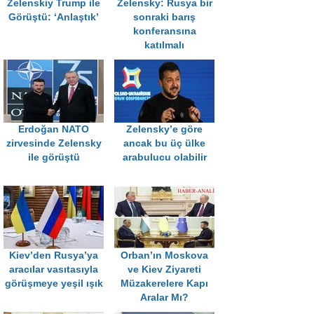
Zelenskiy Trump ile
Zelensky: Rusya bir
Görüştü: ‘Anlaştık’
sonraki barış
konferansına
katılmalı
Erdoğan NATO
Zelensky’e göre
zirvesinde Zelensky
ancak bu üç ülke
ile görüştü
arabulucu olabilir
Kiev’den Rusya’ya
Orban’ın Moskova
aracılar vasıtasıyla
ve Kiev Ziyareti
görüşmeye yeşil ışık
Müzakerelere Kapı
Aralar Mı?