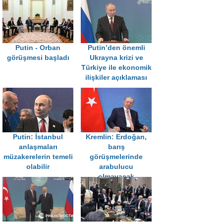
Putin - Orban
Putin’den önemli
görüşmesi başladı
Ukrayna krizi ve
Türkiye ile ekonomik
ilişkiler açıklaması
Putin: İstanbul
Kremlin: Erdoğan,
anlaşmaları
barış
müzakerelerin temeli
görüşmelerinde
olabilir
arabulucu
olmayacak