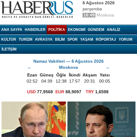
6 Ağustos 2026
perşembe
16:49
Moskova
haberrus.ru
ANA SAYFA
HABERLER
POLITIKA
EKONOMI
GÜNDEM
ANALIZ
KÜLTÜR
TURIZM
AVRASYA
BILIM
SPOR
YAŞAM
RÖPORTAJ
YORUM
İLETİŞİM
Namaz Vakitleri — 6 Ağustos 2026
←
Moskova
→
Ezan
Güneş
Öğle
İkindi
Akşam
Yatsı
02:52
04:39
12:38
17:57
20:31
00:05
USD
77,9568
EUR
88,9097
TRY
1,6598