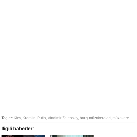
Tegler:
Kiev
,
Kremlin
,
Putin
,
Vladimir Zelenskiy
,
barış müzakereleri
,
müzakere
İligili haberler: