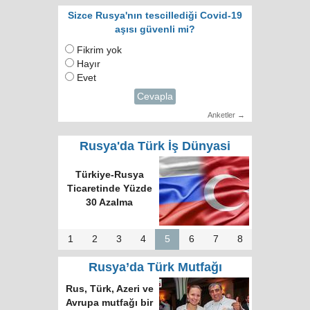
Sizce Rusya'nın tescillediği Covid-19
aşısı güvenli mi?
Fikrim yok
Hayır
Evet
Cevapla
Anketler →
Rusya'da Türk İş Dünyasi
Türkiye-Rusya
Ticaretinde Yüzde
30 Azalma
1
2
3
4
5
6
7
8
Rusya’da Türk Mutfağı
Rus, Türk, Azeri ve
Avrupa mutfağı bir