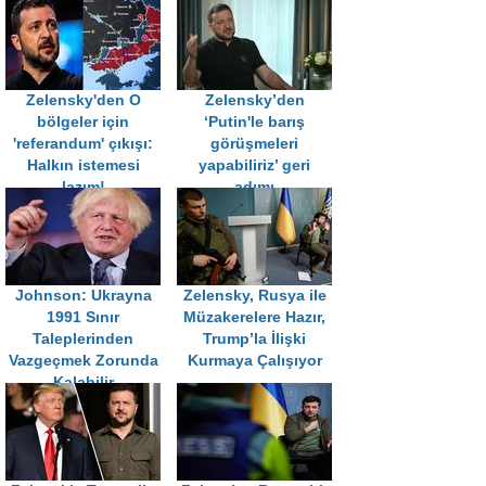
Zelensky'den O
Zelensky’den
bölgeler için
‘Putin'le barış
'referandum' çıkışı:
görüşmeleri
Halkın istemesi
yapabiliriz’ geri
lazım!
adımı
Johnson: Ukrayna
Zelensky, Rusya ile
1991 Sınır
Müzakerelere Hazır,
Taleplerinden
Trump’la İlişki
Vazgeçmek Zorunda
Kurmaya Çalışıyor
Kalabilir