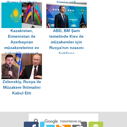
Vurma İzni Verin
kimse yok
Kazakistan,
ABD, BM Şartı
Ermenistan ile
temelinde Kiev ile
Azerbaycan
müzakereler için
müzakerelerine ev
Rusya'nın rızasını
sahipliği yapacak
bekliyor
Zelenskiy, Rusya ile
Müzakere İhtimalini
Kabul Etti