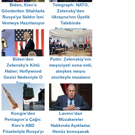
Biden, Kiev’e
Telegraph: NATO,
Gönderilen Silahlarla
Zelensky'den
Rusya'ya Saldırı İzni
Ukrayna'nın Üyelik
Vermeye Hazırlanıyor
Talebinde
Bulunmamasını
İstedi
Biden'den
Putin: Zelenskiy’nin
Zelensky'e Kötü
meşruiyeti sona erdi,
Haber; Hollywood
ateşkes meşru
Gezisi Nedeniyle O
otoriteyle imzalanır
Zirveye
Katılmayacak
Kongre’den
Lavrov’dan
Pentagon’a Çağrı:
Müzakereler
Kiev’e ABD
Hakkında Açıklama:
Füzeleriyle Rusya'yı
Henüz konuşacak