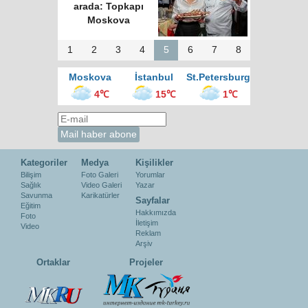
arada: Topkapı
Moskova
1
2
3
4
5
6
7
8
Moskova
İstanbul
St.Petersburg
4℃
15℃
1℃
Kategoriler
Medya
Kişilikler
Bilişim
Foto Galeri
Yorumlar
Sağlık
Video Galeri
Yazar
Savunma
Karikatürler
Sayfalar
Eğitim
Hakkımızda
Foto
İletişim
Video
Reklam
Arşiv
Ortaklar
Projeler