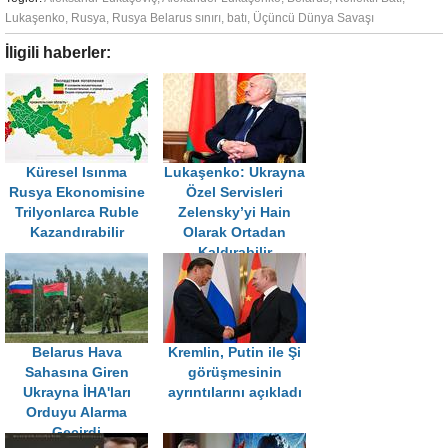
Lukaşenko
,
Rusya
,
Rusya Belarus sınırı
,
batı
,
Üçüncü Dünya Savaşı
İligili haberler:
Küresel Isınma
Lukaşenko: Ukrayna
Rusya Ekonomisine
Özel Servisleri
Trilyonlarca Ruble
Zelensky’yi Hain
Kazandırabilir
Olarak Ortadan
Kaldırabilir
Belarus Hava
Kremlin, Putin ile Şi
Sahasına Giren
görüşmesinin
Ukrayna İHA'ları
ayrıntılarını açıkladı
Orduyu Alarma
Geçirdi