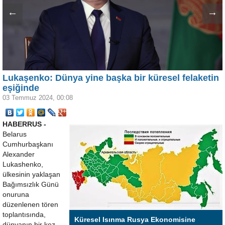
←
→
Lukaşenko: Dünya yine başka bir küresel felaketin
eşiğinde
03 Temmuz 2024, 00:08
HABERRUS -
Belarus
Cumhurbaşkanı
Alexander
Lukashenko,
ülkesinin yaklaşan
Bağımsızlık Günü
onuruna
düzenlenen tören
toplantısında,
Küresel Isınma Rusya Ekonomisine
dünyanın bir kez