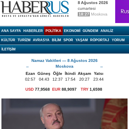
8 Ağustos 2026
cumartesi
18:27
Moskova
haberrus.ru
ANA SAYFA
HABERLER
POLITIKA
EKONOMI
GÜNDEM
ANALIZ
KÜLTÜR
TURIZM
AVRASYA
BILIM
SPOR
YAŞAM
RÖPORTAJ
YORUM
İLETİŞİM
Namaz Vakitleri — 8 Ağustos 2026
←
Moskova
→
Ezan
Güneş
Öğle
İkindi
Akşam
Yatsı
02:57
04:43
12:37
17:54
20:27
23:44
USD
77,9568
EUR
88,9097
TRY
1,6598