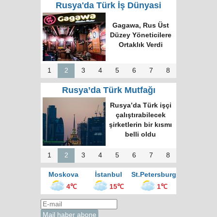
Rusya'da Türk İş Dünyasi
Türk Dünyasında
Tek Bilgi Alanı
Hedefi: Bişkek
Zirvesi ve Yeni
İnsiyatifler
1
2
3
4
5
6
7
8
Rusya’da Türk Mutfağı
Moskova’nın en
büyük kültür
merkezinde “Türk
Kahvesi Gecesi”
düzenlendi
1
2
3
4
5
6
7
8
Moskova
İstanbul
St.Petersburg
4℃
15℃
1℃