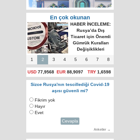
En çok okunan
Rusya'da hatalı celp
için itiraz e-devlet
(gosuslugi)
üzerinden
yapılacak!
1
2
3
4
5
6
7
8
USD
77,9568
EUR
88,9097
TRY
1,6598
Sizce Rusya'nın tescillediği Covid-19
aşısı güvenli mi?
Fikrim yok
Hayır
Evet
Cevapla
Anketler →