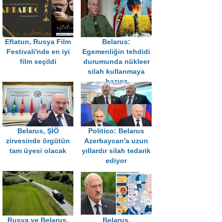
Eflatun, Rusya Film
Belarus:
Festivali'nde en iyi
Egemenliğin tehdidi
film seçildi
durumunda nükleer
silah kullanmaya
hazırız
Belarus, ŞİÖ
Politico: Belarus
zirvesinde örgütün
Azerbaycan'a uzun
tam üyesi olacak
yıllardır silah tedarik
ediyor
Rusya ve Belarus,
Belarus,