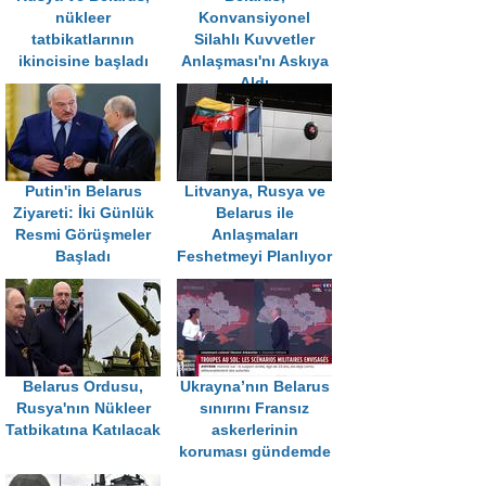
nükleer
Konvansiyonel
tatbikatlarının
Silahlı Kuvvetler
ikincisine başladı
Anlaşması'nı Askıya
Aldı
Putin'in Belarus
Litvanya, Rusya ve
Ziyareti: İki Günlük
Belarus ile
Resmi Görüşmeler
Anlaşmaları
Başladı
Feshetmeyi Planlıyor
Belarus Ordusu,
Ukrayna’nın Belarus
Rusya'nın Nükleer
sınırını Fransız
Tatbikatına Katılacak
askerlerinin
koruması gündemde