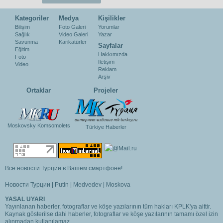
Kategoriler
Medya
Kişilikler
Bilişim
Foto Galeri
Yorumlar
Sağlık
Video Galeri
Yazar
Savunma
Karikatürler
Sayfalar
Eğitim
Hakkımızda
Foto
İletişim
Video
Reklam
Arşiv
Ortaklar
Projeler
Moskovsky Komsomolets
Türkiye Haberler
Все новости Турции в Вашем смартфоне!
Новости Турции
|
Putin
|
Medvedev
|
Moskova
YASAL UYARI
Yayınlanan haberler, fotograflar ve köşe yazılarının tüm hakları KPLK'ya aittir.
Kaynak gösterilse dahi haberler, fotograflar ve köşe yazılarının tamamı özel izin
alınmadan kullanılamaz.