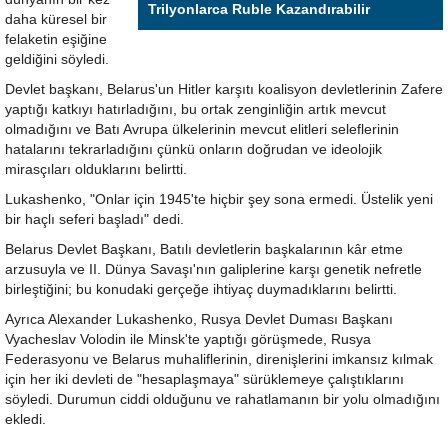
Trilyonlarca Ruble Kazandırabilir
daha küresel bir
felaketin eşiğine
geldiğini söyledi.
Devlet başkanı, Belarus'un Hitler karşıtı koalisyon devletlerinin Zafere
yaptığı katkıyı hatırladığını, bu ortak zenginliğin artık mevcut
olmadığını ve Batı Avrupa ülkelerinin mevcut elitleri seleflerinin
hatalarını tekrarladığını çünkü onların doğrudan ve ideolojik
mirasçıları olduklarını belirtti.
Lukashenko, "Onlar için 1945'te hiçbir şey sona ermedi. Üstelik yeni
bir haçlı seferi başladı" dedi.
Belarus Devlet Başkanı, Batılı devletlerin başkalarının kâr etme
arzusuyla ve II. Dünya Savaşı'nın galiplerine karşı genetik nefretle
birleştiğini; bu konudaki gerçeğe ihtiyaç duymadıklarını belirtti.
Ayrıca Alexander Lukashenko, Rusya Devlet Duması Başkanı
Vyacheslav Volodin ile Minsk'te yaptığı görüşmede, Rusya
Federasyonu ve Belarus muhaliflerinin, direnişlerini imkansız kılmak
için her iki devleti de "hesaplaşmaya" sürüklemeye çalıştıklarını
söyledi. Durumun ciddi olduğunu ve rahatlamanın bir yolu olmadığını
ekledi.