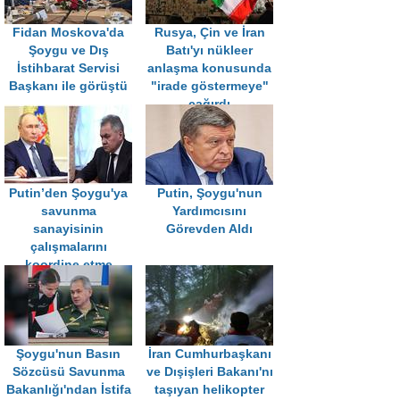
Fidan Moskova'da
Rusya, Çin ve İran
Şoygu ve Dış
Batı'yı nükleer
İstihbarat Servisi
anlaşma konusunda
Başkanı ile görüştü
"irade göstermeye"
çağırdı
Putin’den Şoygu'ya
Putin, Şoygu'nun
savunma
Yardımcısını
sanayisinin
Görevden Aldı
çalışmalarını
koordine etme
talimatı
Şoygu'nun Basın
İran Cumhurbaşkanı
Sözcüsü Savunma
ve Dışişleri Bakanı'nı
Bakanlığı'ndan İstifa
taşıyan helikopter