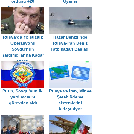
ordusu 420
Uyarısı
Kilometre Kare
İlerledi
Rusya’da Yolsuzluk
Hazar Denizi’nde
Operasyonu
Rusya-İran Deniz
Şoygu’nun
Tatbikatları Başladı
Yardımcılarına Kadar
Ulaştı
Putin, Şoygu'nun iki
Rusya ve İran, Mir ve
yardımcısını
Şetab ödeme
görevden aldı
sistemlerini
birleştiriyor