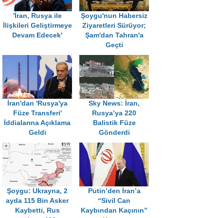
'İran, Rusya ile
Şoygu'nun Habersiz
İlişkileri Geliştirmeye
Ziyaretleri Sürüyor;
Devam Edecek'
Şam'dan Tahran'a
Geçti
İran'dan 'Rusya'ya
Sky News: İran,
Füze Transferi'
Rusya’ya 220
İddialarına Açıklama
Balistik Füze
Geldi
Gönderdi
Şoygu: Ukrayna, 2
Putin’den İran’a
ayda 115 Bin Asker
“Sivil Can
Kaybetti, Rus
Kaybından Kaçının”