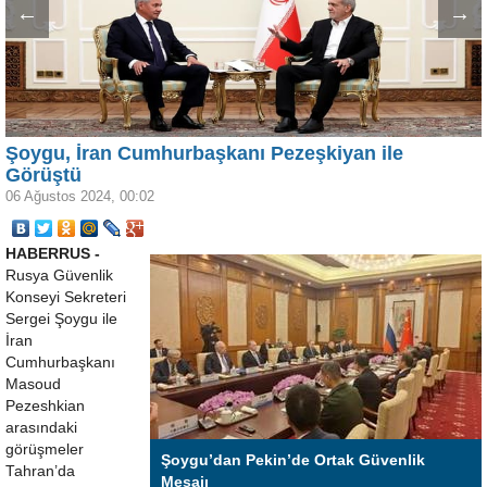
←
→
Şoygu, İran Cumhurbaşkanı Pezeşkiyan ile
Görüştü
06 Ağustos 2024, 00:02
HABERRUS -
Rusya Güvenlik
Konseyi Sekreteri
Sergei Şoygu ile
İran
Cumhurbaşkanı
Masoud
Pezeshkian
arasındaki
görüşmeler
Şoygu’dan Pekin’de Ortak Güvenlik
Tahran’da
Mesajı