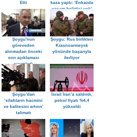
Etti
kaza yaptı: ‘Enkazda
yaşam belirtisi yok’
Şoygu'nun
Şoygu: Rus birlikleri
göreveden
Krasnoarmeysk
alınmadan önceki
yönünde başarıyla
son açıklaması
ilerliyor
yayınladı
Şoygu’dan
İsrail İran’a saldırdı,
‘silahların hacmini
petrol fiyatı %4,4
ve kalitesini artırın’
yükseldi
talimatı