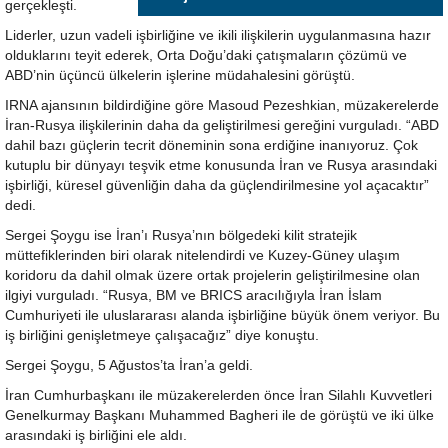
gerçekleşti.
Liderler, uzun vadeli işbirliğine ve ikili ilişkilerin uygulanmasına hazır
olduklarını teyit ederek, Orta Doğu’daki çatışmaların çözümü ve
ABD’nin üçüncü ülkelerin işlerine müdahalesini görüştü.
IRNA ajansının bildirdiğine göre Masoud Pezeshkian, müzakerelerde
İran-Rusya ilişkilerinin daha da geliştirilmesi gereğini vurguladı. “ABD
dahil bazı güçlerin tecrit döneminin sona erdiğine inanıyoruz. Çok
kutuplu bir dünyayı teşvik etme konusunda İran ve Rusya arasındaki
işbirliği, küresel güvenliğin daha da güçlendirilmesine yol açacaktır”
dedi.
Sergei Şoygu ise İran’ı Rusya’nın bölgedeki kilit stratejik
müttefiklerinden biri olarak nitelendirdi ve Kuzey-Güney ulaşım
koridoru da dahil olmak üzere ortak projelerin geliştirilmesine olan
ilgiyi vurguladı. “Rusya, BM ve BRICS aracılığıyla İran İslam
Cumhuriyeti ile uluslararası alanda işbirliğine büyük önem veriyor. Bu
iş birliğini genişletmeye çalışacağız” diye konuştu.
Sergei Şoygu, 5 Ağustos’ta İran’a geldi.
İran Cumhurbaşkanı ile müzakerelerden önce İran Silahlı Kuvvetleri
Genelkurmay Başkanı Muhammed Bagheri ile de görüştü ve iki ülke
arasındaki iş birliğini ele aldı.