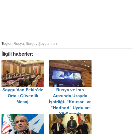
Tegler:
Rusya
,
Sergey Şoygu
,
İran
İligili haberler:
Şoygu’dan Pekin’de
Rusya ve İran
Ortak Güvenlik
Arasında Uzayda
Mesajı
İşbirliği: “Kousar” ve
“Hodhod” Uyduları
Yörüngede