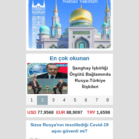
En çok okunan
Rusya'da hatalı celp
için itiraz e-devlet
(gosuslugi)
üzerinden
yapılacak!
1
2
3
4
5
6
7
8
USD
77,9568
EUR
88,9097
TRY
1,6598
Sizce Rusya'nın tescillediği Covid-19
aşısı güvenli mi?