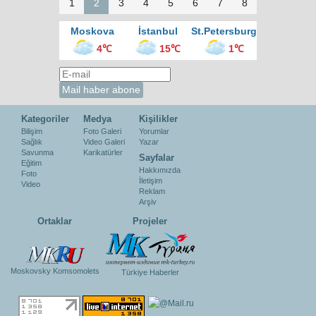
1
2
3
4
5
6
7
8
Moskova
İstanbul
St.Petersburg
4℃
15℃
1℃
Kategoriler
Medya
Kişilikler
Bilişim
Foto Galeri
Yorumlar
Sağlık
Video Galeri
Yazar
Savunma
Karikatürler
Sayfalar
Eğitim
Hakkımızda
Foto
İletişim
Video
Reklam
Arşiv
Ortaklar
Projeler
Moskovsky Komsomolets
Türkiye Haberler