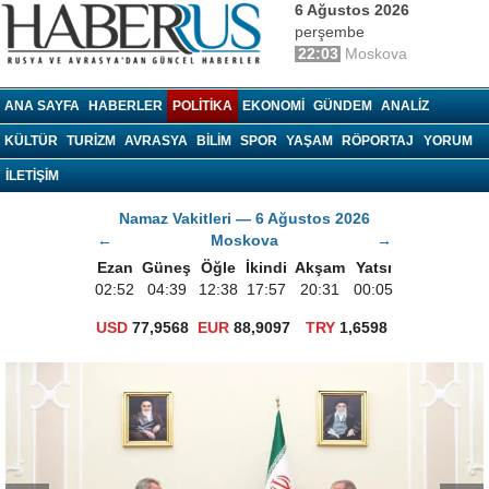
6 Ağustos 2026
perşembe
22:03
Moskova
haberrus.ru
ANA SAYFA
HABERLER
POLITIKA
EKONOMI
GÜNDEM
ANALIZ
KÜLTÜR
TURIZM
AVRASYA
BILIM
SPOR
YAŞAM
RÖPORTAJ
YORUM
İLETİŞİM
Namaz Vakitleri — 6 Ağustos 2026
←
Moskova
→
Ezan
Güneş
Öğle
İkindi
Akşam
Yatsı
02:52
04:39
12:38
17:57
20:31
00:05
USD
77,9568
EUR
88,9097
TRY
1,6598