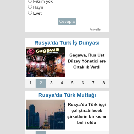
Fikrim yok
Hayır
Evet
Cevapla
Anketler →
Rusya'da Türk İş Dünyasi
Türk Dünyasında
Tek Bilgi Alanı
Hedefi: Bişkek
Zirvesi ve Yeni
İnsiyatifler
1
2
3
4
5
6
7
8
Rusya’da Türk Mutfağı
Moskova’nın en
büyük kültür
merkezinde “Türk
Kahvesi Gecesi”
düzenlendi