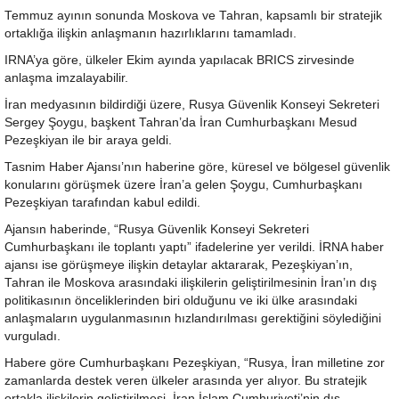
Temmuz ayının sonunda Moskova ve Tahran, kapsamlı bir stratejik
ortaklığa ilişkin anlaşmanın hazırlıklarını tamamladı.
IRNA’ya göre, ülkeler Ekim ayında yapılacak BRICS zirvesinde
anlaşma imzalayabilir.
İran medyasının bildirdiği üzere, Rusya Güvenlik Konseyi Sekreteri
Sergey Şoygu, başkent Tahran’da İran Cumhurbaşkanı Mesud
Pezeşkiyan ile bir araya geldi.
Tasnim Haber Ajansı’nın haberine göre, küresel ve bölgesel güvenlik
konularını görüşmek üzere İran’a gelen Şoygu, Cumhurbaşkanı
Pezeşkiyan tarafından kabul edildi.
Ajansın haberinde, “Rusya Güvenlik Konseyi Sekreteri
Cumhurbaşkanı ile toplantı yaptı” ifadelerine yer verildi. İRNA haber
ajansı ise görüşmeye ilişkin detaylar aktararak, Pezeşkiyan’ın,
Tahran ile Moskova arasındaki ilişkilerin geliştirilmesinin İran’ın dış
politikasının önceliklerinden biri olduğunu ve iki ülke arasındaki
anlaşmaların uygulanmasının hızlandırılması gerektiğini söylediğini
vurguladı.
Habere göre Cumhurbaşkanı Pezeşkiyan, “Rusya, İran milletine zor
zamanlarda destek veren ülkeler arasında yer alıyor. Bu stratejik
ortakla ilişkilerin geliştirilmesi, İran İslam Cumhuriyeti’nin dış