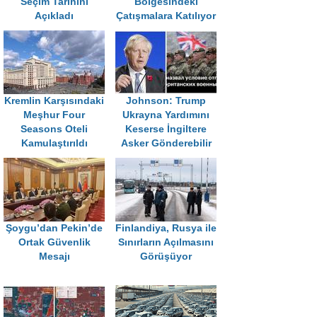
Seçim Tarihini
Bölgesindeki
Açıkladı
Çatışmalara Katılıyor
Kremlin Karşısındaki
Johnson: Trump
Meşhur Four
Ukrayna Yardımını
Seasons Oteli
Keserse İngiltere
Kamulaştırıldı
Asker Gönderebilir
Şoygu’dan Pekin’de
Finlandiya, Rusya ile
Ortak Güvenlik
Sınırların Açılmasını
Mesajı
Görüşüyor