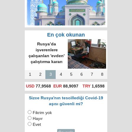
En çok okunan
Rusya’da
işverenlere
çalışanları 'evden'
çalıştırma kararı
1
2
3
4
5
6
7
8
USD
77,9568
EUR
88,9097
TRY
1,6598
Sizce Rusya'nın tescillediği Covid-19
aşısı güvenli mi?
Fikrim yok
Hayır
Evet