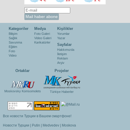
Kategoriler
Medya
Kişilikler
Bilişim
Foto Galeri
Yorumlar
Sağlık
Video Galeri
Yazar
Savunma
Karikatürler
Sayfalar
Eğitim
Hakkımızda
Foto
İletişim
Video
Reklam
Arşiv
Ortaklar
Projeler
Moskovsky Komsomolets
Türkiye Haberler
Все новости Турции в Вашем смартфоне!
Новости Турции
|
Putin
|
Medvedev
|
Moskova