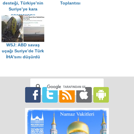
desteği, Türkiye’nin
Toplantısı
Suriye’ye kara
operasyonu
başlatmasını
hızlandırabilir
WSJ: ABD savaş
uçağı Suriye’de Türk
İHA'sını düşürdü