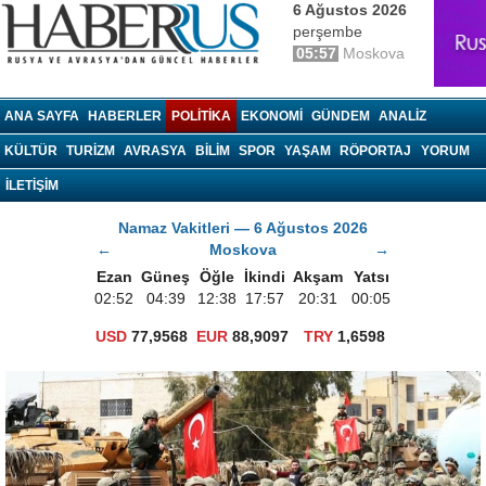
6 Ağustos 2026
perşembe
05:57
Moskova
haberrus.ru
ANA SAYFA
HABERLER
POLITIKA
EKONOMI
GÜNDEM
ANALIZ
KÜLTÜR
TURIZM
AVRASYA
BILIM
SPOR
YAŞAM
RÖPORTAJ
YORUM
İLETİŞİM
Namaz Vakitleri — 6 Ağustos 2026
←
Moskova
→
Ezan
Güneş
Öğle
İkindi
Akşam
Yatsı
02:52
04:39
12:38
17:57
20:31
00:05
USD
77,9568
EUR
88,9097
TRY
1,6598