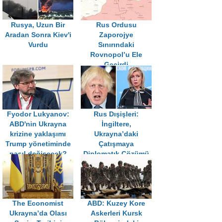
Rusya, Uzun Bir
Rus Ordusu
Aradan Sonra Kiev'i
Zaporojye
Vurdu
Sınırındaki
Rovnopol’u Ele
Geçirdi
Fyodor Lukyanov:
Rus Dışişleri:
ABD'nin Ukrayna
İngiltere,
krizine yaklaşımı
Ukrayna’daki
Trump yönetiminde
Çatışmaya
nasıl değişecek?
Diplomatık Çözümü
Engelliyor
The Economist
ABD: Kuzey Kore
Ukrayna’da Olası
Askerleri Kursk