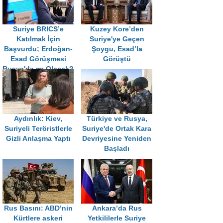
Suriye BRICS’e
Kuzey Kore’den
Katılmak İçin
Suriye'ye Geçen
Başvurdu; Erdoğan-
Şoygu, Esad’la
Esad Görüşmesi
Görüştü
Rusya'da mı Olacak?
Aydınlık: Kiev,
Türkiye ve Rusya,
Suriyeli Teröristlerle
Suriye'de Ortak Kara
Gizli Anlaşma Yaptı
Devriyesine Yeniden
Başladı
Rus Basını: ABD’nin
Ankara’da Rus
Kürtlere askeri
Yetkililerle Suriye