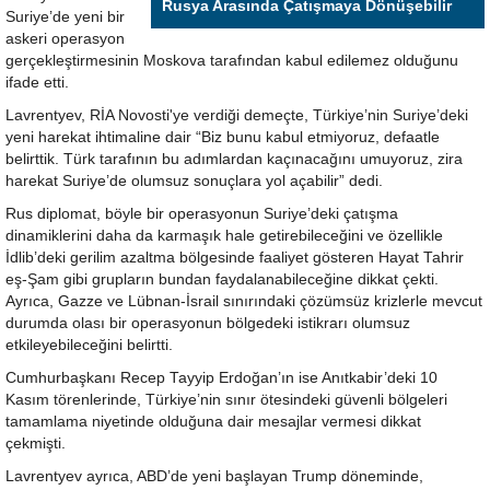
Rusya Arasında Çatışmaya Dönüşebilir
Suriye’de yeni bir
askeri operasyon
gerçekleştirmesinin Moskova tarafından kabul edilemez olduğunu
ifade etti.
Lavrentyev, RİA Novosti'ye verdiği demeçte, Türkiye’nin Suriye’deki
yeni harekat ihtimaline dair “Biz bunu kabul etmiyoruz, defaatle
belirttik. Türk tarafının bu adımlardan kaçınacağını umuyoruz, zira
harekat Suriye’de olumsuz sonuçlara yol açabilir” dedi.
Rus diplomat, böyle bir operasyonun Suriye’deki çatışma
dinamiklerini daha da karmaşık hale getirebileceğini ve özellikle
İdlib’deki gerilim azaltma bölgesinde faaliyet gösteren Hayat Tahrir
eş-Şam gibi grupların bundan faydalanabileceğine dikkat çekti.
Ayrıca, Gazze ve Lübnan-İsrail sınırındaki çözümsüz krizlerle mevcut
durumda olası bir operasyonun bölgedeki istikrarı olumsuz
etkileyebileceğini belirtti.
Cumhurbaşkanı Recep Tayyip Erdoğan’ın ise Anıtkabir’deki 10
Kasım törenlerinde, Türkiye’nin sınır ötesindeki güvenli bölgeleri
tamamlama niyetinde olduğuna dair mesajlar vermesi dikkat
çekmişti.
Lavrentyev ayrıca, ABD’de yeni başlayan Trump döneminde,