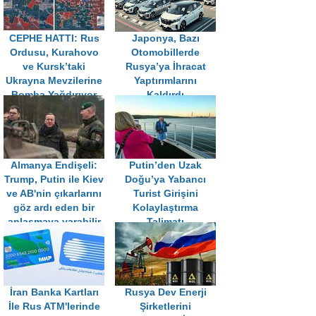
CEPHE HATTI: Rus
Japonya, Bazı
Ordusu, Kurahovo
Otomobillerde
ve Kursk’taki
Rusya’ya İhracat
Ukrayna Mevzilerine
Yaptırımlarını
Bomba Yağdırıyor
Kaldırdı
Almanya Endişeli:
Putin’den Uzak
Trump, Putin ile Kiev
Doğu’ya Yabancı
ve AB'nin çıkarlarını
Turist Girişini
göz ardı eden bir
Kolaylaştırma
anlaşmaya varabilir
Talimatı
İran Banka Kartları
Rusya Dev Enerji
İle Rus ATM'lerinde
Şirketlerini