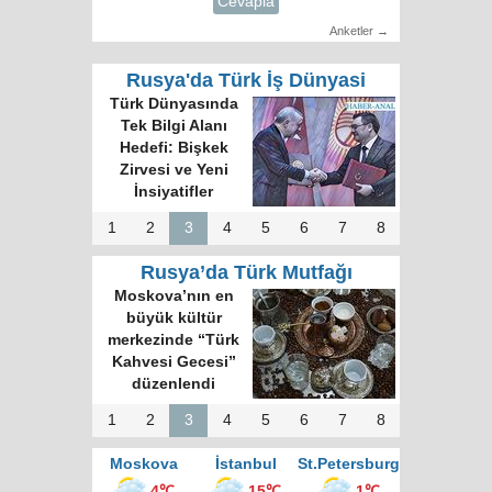
Cevapla
Anketler →
Rusya'da Türk İş Dünyasi
Türk Dünyasında
Tek Bilgi Alanı
Hedefi: Bişkek
Zirvesi ve Yeni
İnsiyatifler
1
2
3
4
5
6
7
8
Rusya’da Türk Mutfağı
Moskova’nın en
büyük kültür
merkezinde “Türk
Kahvesi Gecesi”
düzenlendi
1
2
3
4
5
6
7
8
Moskova
İstanbul
St.Petersburg
4℃
15℃
1℃