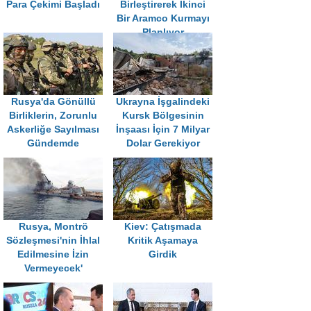
Para Çekimi Başladı
Birleştirerek İkinci
Bir Aramco Kurmayı
Planlıyor
Rusya'da Gönüllü
Ukrayna İşgalindeki
Birliklerin, Zorunlu
Kursk Bölgesinin
Askerliğe Sayılması
İnşaası İçin 7 Milyar
Gündemde
Dolar Gerekiyor
Rusya, Montrö
Kiev: Çatışmada
Sözleşmesi'nin İhlal
Kritik Aşamaya
Edilmesine İzin
Girdik
Vermeyecek'