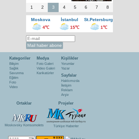
1
2
3
4
5
6
7
8
Moskova
İstanbul
St.Petersburg
4℃
15℃
1℃
Kategoriler
Medya
Kişilikler
Bilişim
Foto Galeri
Yorumlar
Sağlık
Video Galeri
Yazar
Savunma
Karikatürler
Sayfalar
Eğitim
Hakkımızda
Foto
İletişim
Video
Reklam
Arşiv
Ortaklar
Projeler
Moskovsky Komsomolets
Türkiye Haberler