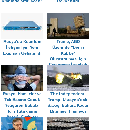
oranında artırılacak?
Rekor Kırdı
Rusya’da Kuantum
Trump, ABD
İletişim İçin Yeni
Üzerinde “Demir
Ekipman Geliştirildi
Kubbe”
Oluşturulması için
Kararname İmzaladı
Rusya, Hamileler ve
The Independent:
Tek Başına Çocuk
Trump, Ukrayna’daki
Yetiştiren Babalar
Savaşı Bahara Kadar
İçin Tutuklama
Bitirmeyi Planlıyor
Yasağı Getiriyor