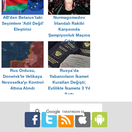
AB'den Belarus’taki
Nurmagomedov
Seçimlere 'Adil Değil'
İrlandalı Rakibi
Eleştirisi
Karşısında
Şampiyonluk Maçına
Çıktı
Rus Ordusu,
Rusya’da
Donetsk'te Velikaya
Yabancıların İkamet
Novoselka'yı Kontrol
Kuralları Değişti;
Altına Alındı
Evlilikle İkamete 3 Yıl
Şartı