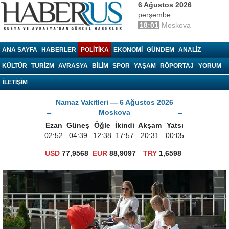
6 Ağustos 2026
perşembe
18:01
Moskova
haberrus.ru
ANA SAYFA
HABERLER
POLITIKA
EKONOMI
GÜNDEM
ANALIZ
KÜLTÜR
TURIZM
AVRASYA
BILIM
SPOR
YAŞAM
RÖPORTAJ
YORUM
İLETİŞİM
Namaz Vakitleri — 6 Ağustos 2026
←
Moskova
→
Ezan
Güneş
Öğle
İkindi
Akşam
Yatsı
02:52
04:39
12:38
17:57
20:31
00:05
USD
77,9568
EUR
88,9097
TRY
1,6598