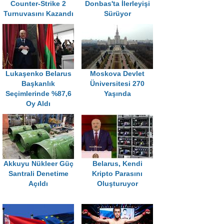
Counter-Strike 2
Donbas'ta İlerleyişi
Turnuvasını Kazandı
Sürüyor
Lukaşenko Belarus
Moskova Devlet
Başkanlık
Üniversitesi 270
Seçimlerinde %87,6
Yaşında
Oy Aldı
Akkuyu Nükleer Güç
Belarus, Kendi
Santrali Denetime
Kripto Parasını
Açıldı
Oluşturuyor