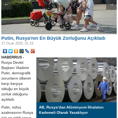
←
→
Putin, Rusya'nın En Büyük Zorluğunu Açıkladı
27 Ocak 2025, 01:19
HABERRUS -
Rusya Devlet
Başkanı Vladimir
Putin, demografik
sorunların ülkenin
karşı karşıya
olduğu en büyük
zorluk olduğunu
açıkladı.
Putin, nüfus
AB, Rusya’dan Alüminyum İthalatını
azalmasının Rusya
Kademeli Olarak Yasaklıyor
için en ciddi sorun