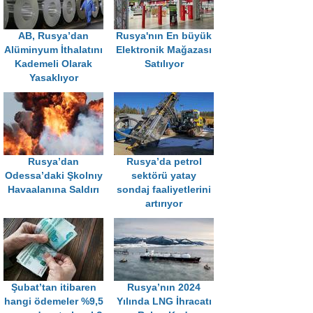
AB, Rusya’dan
Rusya'nın En büyük
Alüminyum İthalatını
Elektronik Mağazası
Kademeli Olarak
Satılıyor
Yasaklıyor
Rusya’dan
Rusya’da petrol
Odessa’daki Şkolnıy
sektörü yatay
Havaalanına Saldırı
sondaj faaliyetlerini
artırıyor
Şubat’tan itibaren
Rusya’nın 2024
hangi ödemeler %9,5
Yılında LNG İhracatı