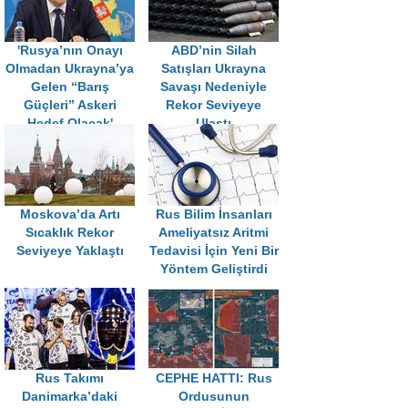
'Rusya’nın Onayı
ABD’nin Silah
Olmadan Ukrayna’ya
Satışları Ukrayna
Gelen “Barış
Savaşı Nedeniyle
Güçleri” Askeri
Rekor Seviyeye
Hedef Olacak'
Ulaştı
Moskova’da Artı
Rus Bilim İnsanları
Sıcaklık Rekor
Ameliyatsız Aritmi
Seviyeye Yaklaştı
Tedavisi İçin Yeni Bir
Yöntem Geliştirdi
Rus Takımı
CEPHE HATTI: Rus
Danimarka’daki
Ordusunun