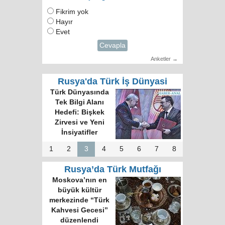
Fikrim yok
Hayır
Evet
Cevapla
Anketler →
Rusya'da Türk İş Dünyasi
Türk Dünyasında
Tek Bilgi Alanı
Hedefi: Bişkek
Zirvesi ve Yeni
İnsiyatifler
1
2
3
4
5
6
7
8
Rusya’da Türk Mutfağı
Moskova’nın en
büyük kültür
merkezinde “Türk
Kahvesi Gecesi”
düzenlendi