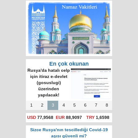
En çok okunan
Rusya'da hatalı celp
için itiraz e-devlet
(gosuslugi)
üzerinden
yapılacak!
1
2
3
4
5
6
7
8
USD
77,9568
EUR
88,9097
TRY
1,6598
Sizce Rusya'nın tescillediği Covid-19
aşısı güvenli mi?