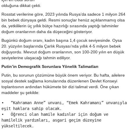
olduğuna dikkat çekti.
Rosstat verilerine göre, 2023 yılında Rusya’da sadece 1 milyon 264
bin bebek dünyaya geldi. Resmi sonuçlar henüz açıklanmamış olsa
da, yetkililerin üç yıllık bütçe hazırlığı sırasında yaptığı tahminler
doğum oranlarının daha da düşeceğini gösteriyor.
Bugünkü doğum oranı, kadın başına 1,4 çocuk seviyesinde. Oysa
20. yüzyılın başlarında Çarlık Rusyası’nda yıllık 4-5 milyon bebek
doğuyordu. Mevcut doğum oranlarının, son 100-200 yılın en düşük
seviyelerine ulaşacağı tahmin ediliyor.
Putin’in Demografik Sorunlara Yönelik Talimatları
Putin, bu sorunun çözümüne büyük önem veriyor. Bu hafta, ailelere
sosyal destek sağlama konularında düzenlenen Devlet Konseyi
toplantısının ardından hükümete bir dizi talimat verdi. Öne çıkan
maddeler şu şekilde:
•   “Kahraman Anne” unvanı, “Emek Kahramanı” unvanıyla 
eşit haklara sahip olacak.

•   Öğrenci olan hamile kadınlar için doğum ve 
hamilelik yardımları, asgari geçim düzeyine 
yükseltilecek.
