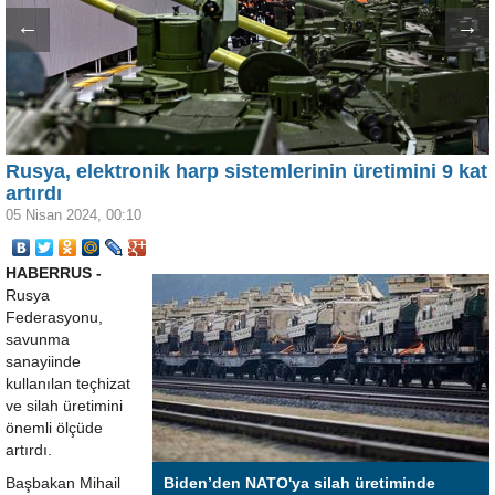
←
→
Rusya, elektronik harp sistemlerinin üretimini 9 kat
artırdı
05 Nisan 2024, 00:10
HABERRUS -
Rusya
Federasyonu,
savunma
sanayiinde
kullanılan teçhizat
ve silah üretimini
önemli ölçüde
artırdı.
Başbakan Mihail
Biden’den NATO'ya silah üretiminde