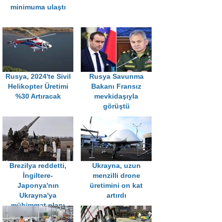
minimuma ulaştı
Rusya, 2024'te Sivil
Rusya Savunma
Helikopter Üretimi
Bakanı Fransız
%30 Artıracak
mevkidaşıyla
görüştü
Brezilya reddetti,
Ukrayna, uzun
İngiltere-
menzilli drone
Japonya'nın
üretimini on kat
Ukrayna'ya
artırdı
mühimmat planı
aksadı