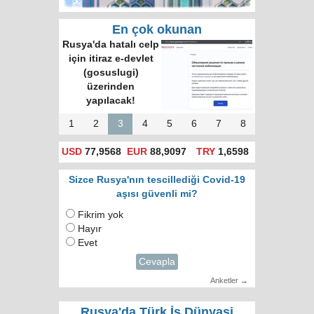
En çok okunan
Rusya'da hatalı celp
için itiraz e-devlet
(gosuslugi)
üzerinden
yapılacak!
1
2
3
4
5
6
7
8
USD
77,9568
EUR
88,9097
TRY
1,6598
Sizce Rusya'nın tescillediği Covid-19
aşısı güvenli mi?
Fikrim yok
Hayır
Evet
Cevapla
Anketler →
Rusya'da Türk İş Dünyasi