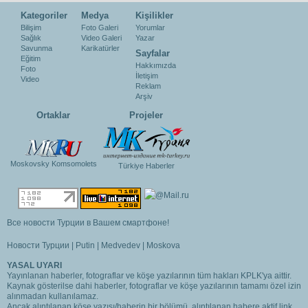
Kategoriler
Medya
Kişilikler
Bilişim
Foto Galeri
Yorumlar
Sağlık
Video Galeri
Yazar
Savunma
Karikatürler
Sayfalar
Eğitim
Hakkımızda
Foto
İletişim
Video
Reklam
Arşiv
Ortaklar
Projeler
Moskovsky Komsomolets
Türkiye Haberler
Все новости Турции в Вашем смартфоне!
Новости Турции
|
Putin
|
Medvedev
|
Moskova
YASAL UYARI
Yayınlanan haberler, fotograflar ve köşe yazılarının tüm hakları KPLK'ya aittir.
Kaynak gösterilse dahi haberler, fotograflar ve köşe yazılarının tamamı özel izin
alınmadan kullanılamaz.
Ancak alıntılanan köşe yazısı/haberin bir bölümü, alıntılanan habere aktif link