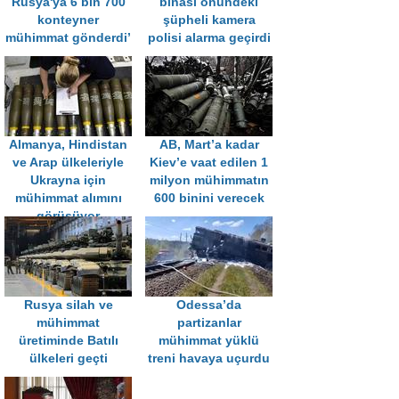
Rusya'ya 6 bin 700
binası önündeki
konteyner
şüpheli kamera
mühimmat gönderdi’
polisi alarma geçirdi
Almanya, Hindistan
AB, Mart’a kadar
ve Arap ülkeleriyle
Kiev’e vaat edilen 1
Ukrayna için
milyon mühimmatın
mühimmat alımını
600 binini verecek
görüşüyor
Rusya silah ve
Odessa’da
mühimmat
partizanlar
üretiminde Batılı
mühimmat yüklü
ülkeleri geçti
treni havaya uçurdu