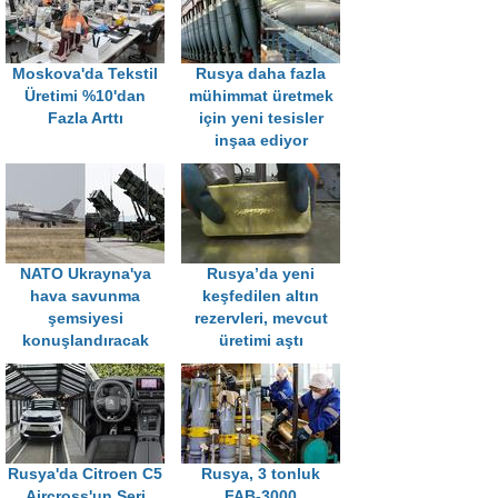
Moskova'da Tekstil
Rusya daha fazla
Üretimi %10'dan
mühimmat üretmek
Fazla Arttı
için yeni tesisler
inşaa ediyor
NATO Ukrayna'ya
Rusya’da yeni
hava savunma
keşfedilen altın
şemsiyesi
rezervleri, mevcut
konuşlandıracak
üretimi aştı
Rusya'da Citroen C5
Rusya, 3 tonluk
Aircross'un Seri
FAB-3000