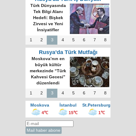
Türk Dünyasında
Tek Bilgi Alanı
Hedefi: Bişkek
Zirvesi ve Yeni
İnsiyatifler
1
2
3
4
5
6
7
8
Rusya’da Türk Mutfağı
Moskova’nın en
büyük kültür
merkezinde “Türk
Kahvesi Gecesi”
düzenlendi
1
2
3
4
5
6
7
8
Moskova
İstanbul
St.Petersburg
4℃
15℃
1℃