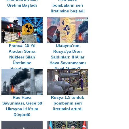
Üretimi Başladı
bombaların seri
üretimine başladı
Fransa, 15 Yıl
Ukrayna’nın
Aradan Sonra
Rusya'ya Dron
Nükleer Silah
Saldırıları: İHA’lar
Üretimine
Hava Savunmasını
Hazırlanıyor
Nasıl Atlıyor?
Rus Hava
Rusya 1,5 tonluk
Savunması, Gece 58
bombanın seri
Ukrayna İHA'sını
üretimini artırdı
Düşürdü