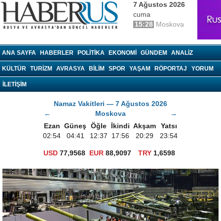
7 Ağustos 2026
cuma
15:28
Moskova
haberrus.ru
ANA SAYFA
HABERLER
POLITIKA
EKONOMI
GÜNDEM
ANALIZ
KÜLTÜR
TURIZM
AVRASYA
BILIM
SPOR
YAŞAM
RÖPORTAJ
YORUM
İLETİŞİM
Namaz Vakitleri — 7 Ağustos 2026
←
Moskova
→
Ezan
Güneş
Öğle
İkindi
Akşam
Yatsı
02:54
04:41
12:37
17:56
20:29
23:54
USD
77,9568
EUR
88,9097
TRY
1,6598