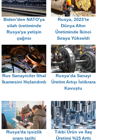
Biden’den NATO'ya
Rusya, 2023’te
silah üretiminde
Dünya Altın
Rusya'ya yetişin
Üretiminde İkinci
çağrısı
Sıraya Yükseldi
Rus Sanayiciler İthal
Rusya’da Sanayi
İkamesini Hızlandırdı
Üretim Artışı İstikrara
Kavuştu
Rusya'da işsizlik
Tıbbi Ürün ve İlaç
oranı tarihi
Üretimi %15 Arttı