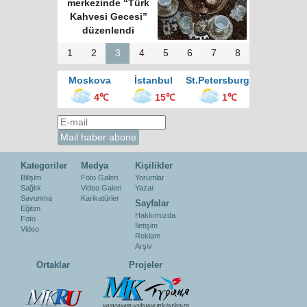
sokak mutfağının
kralı
1
2
3
4
5
6
7
8
Moskova
İstanbul
St.Petersburg
4℃
15℃
1℃
Kategoriler
Medya
Kişilikler
Bilişim
Foto Galeri
Yorumlar
Sağlık
Video Galeri
Yazar
Savunma
Karikatürler
Sayfalar
Eğitim
Hakkımızda
Foto
İletişim
Video
Reklam
Arşiv
Ortaklar
Projeler