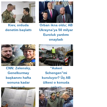
olmaktan çıkar
Kiev, orduda
Orban ikna oldu; AB
denetim başlattı
Ukrayna’ya 50 milyar
Euroluk yardımı
onayladı
CNN: Zelensky,
“Askeri
Genelkurmay
Schengen”mi
başkanını hafta
kuruluyor? Üç AB
sonuna kadar
ülkesi o konuda
kovacak
anlaştı