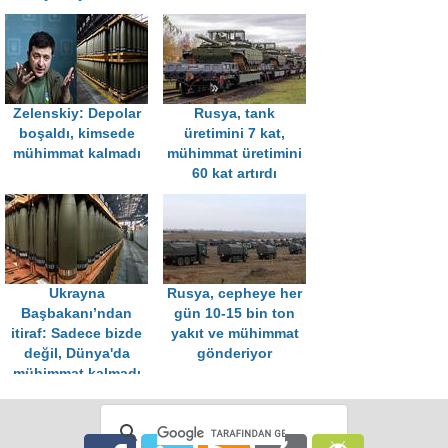
Zelenskiy: Depolar
Rusya, tank
boşaldı, kimsede
üretimini 7 kat,
mühimmat kalmadı
mühimmat üretimini
60 kat artırdı
Ukrayna
Rusya, cepheye her
Başbakanı’ndan
gün 10-15 bin ton
itiraf: Sadece bizde
yakıt ve mühimmat
değil, Dünya'da
gönderiyor
mühimmat kalmadı