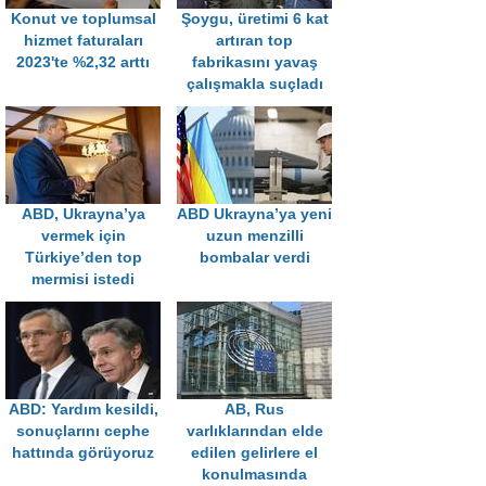
Konut ve toplumsal
Şoygu, üretimi 6 kat
hizmet faturaları
artıran top
2023'te %2,32 arttı
fabrikasını yavaş
çalışmakla suçladı
ABD, Ukrayna’ya
ABD Ukrayna’ya yeni
vermek için
uzun menzilli
Türkiye’den top
bombalar verdi
mermisi istedi
ABD: Yardım kesildi,
AB, Rus
sonuçlarını cephe
varlıklarından elde
hattında görüyoruz
edilen gelirlere el
konulmasında