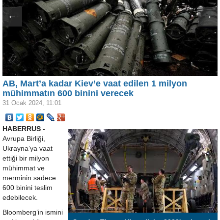
←
→
AB, Mart’a kadar Kiev’e vaat edilen 1 milyon
mühimmatın 600 binini verecek
31 Ocak 2024, 11:01
HABERRUS -
Avrupa Birliği,
Ukrayna’ya vaat
ettiği bir milyon
mühimmat ve
merminin sadece
600 binini teslim
edebilecek.
Bloomberg’in ismini