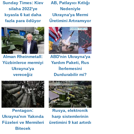
Sunday Times: Kiev
AB, Patlayıcı Kıtlığı
silaha 2022'ye
Nedeniyle
kıyasla 6 kat daha
Ukrayna'ya Mermi
fazla para ödüyor
Üretimini Artıramıyor
Alman Rheinmetall:
ABD'nin Ukrayna'ya
Yüzbinlerce mermiyi
Yardım Paketi, Rus
Ukrayna'ya
İlerlemesini
vereceğiz
Durdurabilir mi?
Pentagon:
Rusya, elektronik
Ukrayna'nın Yakında
harp sistemlerinin
Füzeleri ve Mermileri
üretimini 9 kat artırdı
Bitecek