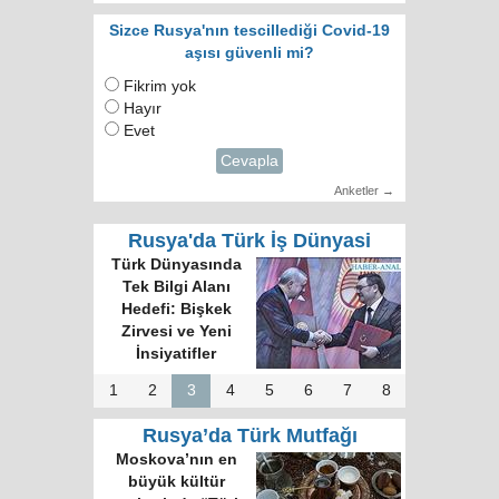
Sizce Rusya'nın tescillediği Covid-19
aşısı güvenli mi?
Fikrim yok
Hayır
Evet
Cevapla
Anketler →
Rusya'da Türk İş Dünyasi
Türk Dünyası 34
Harfli Ortak Alfabe
Üzerinde Uzlaşı
Sağlandı
1
2
3
4
5
6
7
8
Rusya’da Türk Mutfağı
Rus gazete:
Kokoreç İstanbul