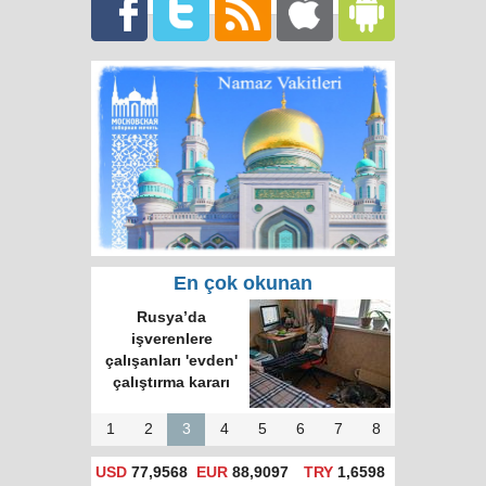
En çok okunan
Rusya'da hatalı celp
için itiraz e-devlet
(gosuslugi)
üzerinden
yapılacak!
1
2
3
4
5
6
7
8
USD
77,9568
EUR
88,9097
TRY
1,6598