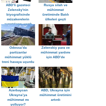
ABD’li gazeteci
Rusya silah ve
Zelensky'nin
mühimmat
biyografisinde
üretiminde Batılı
müzakerelerin
ülkeleri geçti
ayrıntılarını yazdı
Odessa’da
Zelenskiy para ve
partizanlar
mühimmat yardımı
mühimmat yüklü
için ABD’de
treni havaya uçurdu
Azerbaycan
ABD, Ukrayna için
Ukrayna’ya
mühimmat üretimini
mühimmat mı
artırdı
yolluyor?