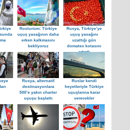
rkiye
Rosturizm: Türkiye
Rusya, Türkiye’ye
usunda
uçuş yasağının daha
uçuş yasağını
ama
erken kalkmasını
uzattığı gün
bekliyoruz
domates kotasını
artırdı
keye
Rusya, alternatif
Ruslar kendi
arı
destinasyonlara
heyetleriyle Türkiye
500’e yakın charter
uçuşlarına karar
uçuşu başlattı
verecekler