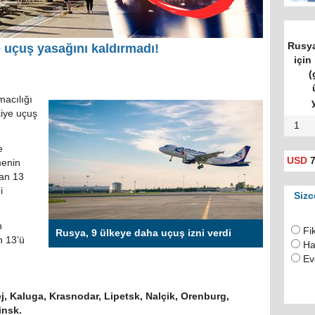
Rusya
 uçuş yasağını kaldırmadı!
için 
(
acılığı
kiye uçuş
1
e
USD
7
menin
an 13
i
Sizc
n
Fi
Rusya, 9 ülkeye daha uçuş izni verdi
n 13’ü
Ha
Ev
j, Kaluga, Krasnodar, Lipetsk, Nalçik, Orenburg,
insk.