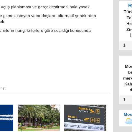
R
e uçuş planlaması ve gerçekleştirmesi hala yasak.
Tür
e gitmek isteyen vatandaşların alternatif şehirlerden
Te
ek.
He
Zi
ehirlerin hangi kriterlere göre seçildiği konusunda
İ
1
Mos
b
merk
Kah
rist
d
1
Mos