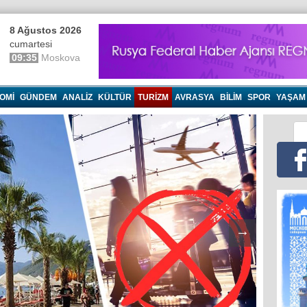
8 Ağustos 2026
cumartesi
09:35
Moskova
OMI
GÜNDEM
ANALIZ
KÜLTÜR
TURIZM
AVRASYA
BILIM
SPOR
YAŞAM
→