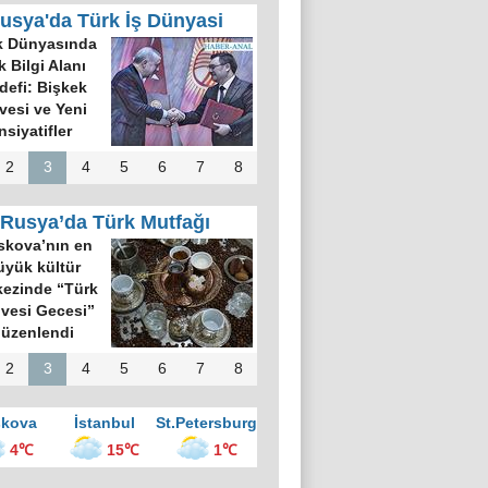
usya'da Türk İş Dünyasi
k Dünyasında
k Bilgi Alanı
defi: Bişkek
rvesi ve Yeni
nsiyatifler
2
3
4
5
6
7
8
Rusya’da Türk Mutfağı
kova’nın en
üyük kültür
ezinde “Türk
vesi Gecesi”
üzenlendi
2
3
4
5
6
7
8
kova
İstanbul
St.Petersburg
4℃
15℃
1℃