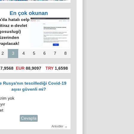
En çok okunan
'da hatalı celp
itiraz e-devlet
gosuslugi)
üzerinden
yapılacak!
2
3
4
5
6
7
8
7,9568
EUR
88,9097
TRY
1,6598
e Rusya'nın tescillediği Covid-19
aşısı güvenli mi?
krim yok
yır
et
Cevapla
Anketler →