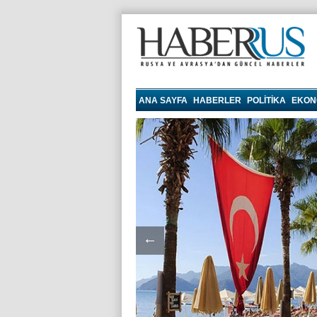
haberrus.ru
ANA SAYFA
HABERLER
POLITIKA
EKON
←