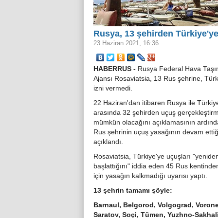
Rusya, 13 şehirden Türkiye'ye
23 Haziran 2021, 16:36
HABERRUS -
Rusya Federal Hava Taşım
Ajansı Rosaviatsia, 13 Rus şehrine, Tür
izni vermedi.
22 Haziran'dan itibaren Rusya ile Türkiy
arasında 32 şehirden uçuş gerçekleştir
mümkün olacağını açıklamasının ardınd
Rus şehrinin uçuş yasağının devam ettiğ
açıklandı.
Rosaviatsia, Türkiye'ye uçuşları "yenide
başlattığını" iddia eden 45 Rus kentinde
için yasağın kalkmadığı uyarısı yaptı.
13 şehrin tamamı şöyle:
Barnaul, Belgorod, Volgograd, Vorone
Saratov, Soçi, Tümen, Yuzhno-Sakhal