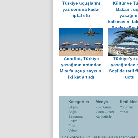
Türkiye uçuşlarını
Kültür ve T
yaz sonuna kadar
Bakanı, u
iptal etti
yasağını
kalkmasını tale
Ruslar süre 
Aeroflot, Türkiye
Türkiye’ye 
yasağının ardından
yasağından 
Mısır'a uçuş sayısını
Soçi’de tatil f
iki kat artırdı
uçtu
Kategoriler
Medya
Kişilikler
Bilişim
Foto Galeri
Yorumlar
Sağlık
Video Galeri
Yazar
Savunma
Karikatürler
Eğitim
Foto
Video
Все новости Турции в Вашем смартфоне!