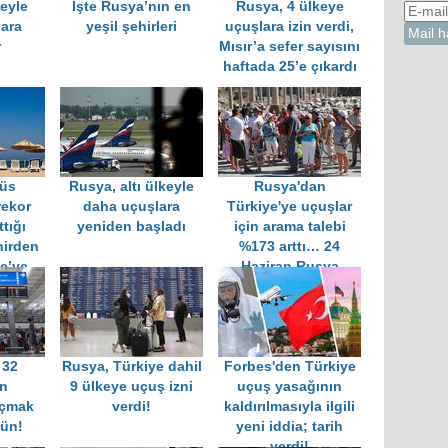
eyle
İşte Rusya’nın en
Rusya, 4 ülkeye
ara
yeşil şehirleri
uçuşlara izin verdi,
r
Mısır’a sefer sayısını
haftada 25’e çıkardı
rüs
Rusya, altı ülkeyle
Rusya'dan
rekor
daha uçuşlara
Türkiye'ye uçuşlar
tığı
yeniden başladı
için arama talebi
hirden
%173 arttı… 24
e’ye
Haziran Rusya
rdi!
gündemeri
 32
Rusya, Türkiye dahil
Forbes'den Türkiye
en
9 ülkeye uçuş izni
uçuş yasağının
uçmak
verdi!
kaldırılmasıyla ilgili
ün!
yeni iddia; tarih
verdi!