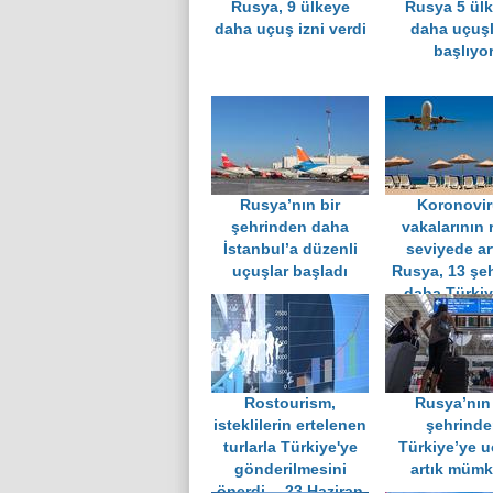
Rusya, 9 ülkeye
Rusya 5 ülk
daha uçuş izni verdi
daha uçuşl
başlıyo
Rusya’nın bir
Koronovi
şehrinden daha
vakalarının 
İstanbul’a düzenli
seviyede art
uçuşlar başladı
Rusya, 13 şe
daha Türkiy
uçuş izni ve
Rostourism,
Rusya’nın
isteklilerin ertelenen
şehrind
turlarla Türkiye'ye
Türkiye’ye 
gönderilmesini
artık mümk
önerdi… 23 Haziran