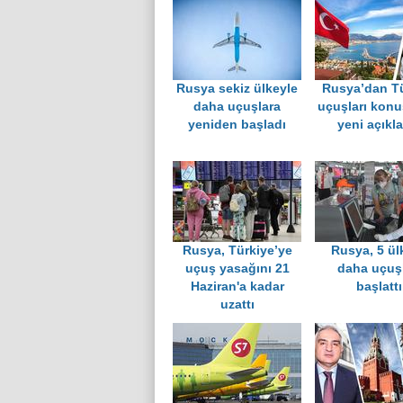
Rusya gündemleri
Rusya sekiz ülkeyle
Rusya’dan Tü
daha uçuşlara
uçuşları kon
yeniden başladı
yeni açıkl
Rusya, Türkiye’ye
Rusya, 5 ül
uçuş yasağını 21
daha uçuşl
Haziran'a kadar
başlattı
uzattı