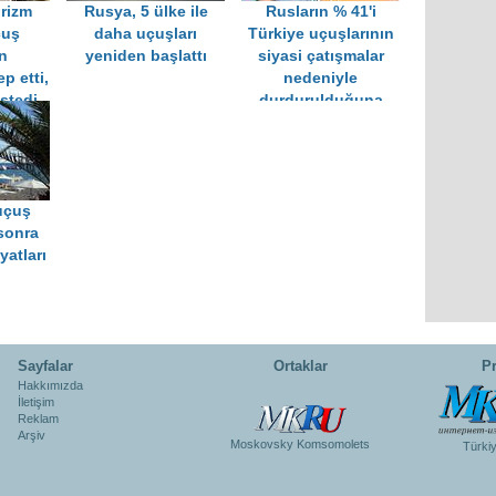
urizm
Rusya, 5 ülke ile
Rusların % 41'i
çuş
daha uçuşları
Türkiye uçuşlarının
n
yeniden başlattı
siyasi çatışmalar
p etti,
nedeniyle
istedi
durdurulduğuna
inanıyor
uçuş
sonra
iyatları
Sayfalar
Ortaklar
Pr
Hakkımızda
İletişim
Reklam
Arşiv
Moskovsky Komsomolets
Türki