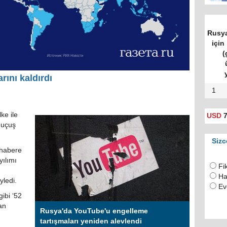
Rusya
için 
(
rını kaldırdı
1
ke ile
USD
7
 uçuş
Sizc
 habere
yılımı
Fi
Ha
yledi.
Ev
ibi ‘52
an
Rusya'da YouTube'u engelleme
tartışmaları yeniden alevlendi