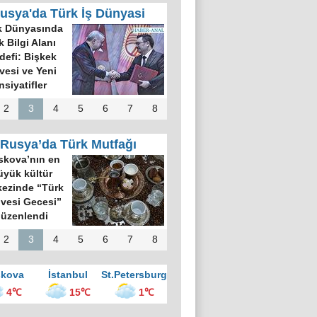
usya'da Türk İş Dünyasi
k Dünyasında
k Bilgi Alanı
defi: Bişkek
rvesi ve Yeni
nsiyatifler
2
3
4
5
6
7
8
Rusya’da Türk Mutfağı
kova’nın en
üyük kültür
ezinde “Türk
vesi Gecesi”
üzenlendi
2
3
4
5
6
7
8
kova
İstanbul
St.Petersburg
4℃
15℃
1℃