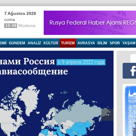
7 Ağustos 2026
cuma
10:49
Moskova
OMI
GÜNDEM
ANALIZ
KÜLTÜR
TURIZM
AVRASYA
BILIM
SPOR
YAŞAM
→