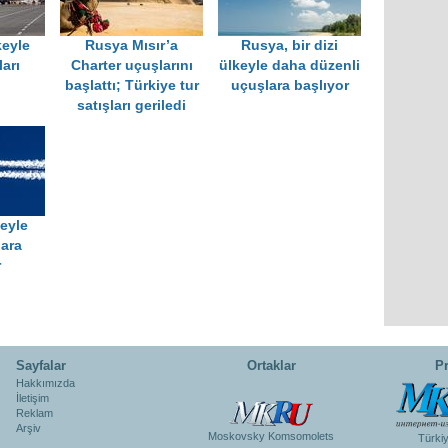
keyle
Rusya Mısır’a
Rusya, bir dizi
arı
Charter uçuşlarını
ülkeyle daha düzenli
başlattı; Türkiye tur
uçuşlara başlıyor
satışları geriledi
eyle
ara
r
Sayfalar
Ortaklar
Pr
Hakkımızda
İletişim
Reklam
Arşiv
Moskovsky Komsomolets
Türki