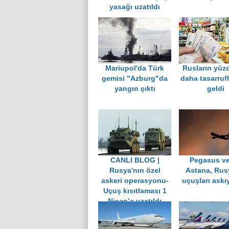
yasağı uzatıldı
Mariupol'da Türk
Rusların yüzd
gemisi "Azburg"da
daha tasarruf
yangın çıktı
geldi
CANLI BLOG |
Pegasus ve
Rusya'nın özel
Astana, Rus
askeri operasyonu-
uçuşları askıy
Uçuş kısıtlaması 1
Nisan’a uzatıldı