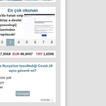
En çok okunan
'da hatalı celp
itiraz e-devlet
gosuslugi)
üzerinden
yapılacak!
2
3
4
5
6
7
8
7,9568
EUR
88,9097
TRY
1,6598
e Rusya'nın tescillediği Covid-19
aşısı güvenli mi?
krim yok
yır
et
Cevapla
Anketler →