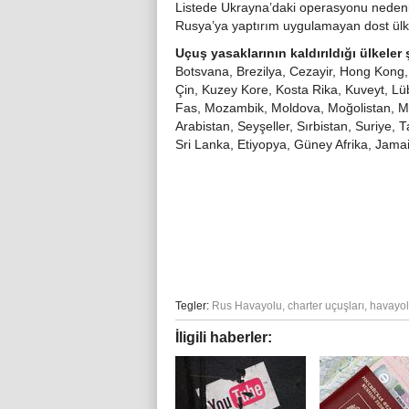
Listede Ukrayna’daki operasyonu nedeni
Rusya’ya yaptırım uygulamayan dost ülk
Uçuş yasaklarının kaldırıldığı ülkeler 
Botsvana, Brezilya, Cezayir, Hong Kong, 
Çin, Kuzey Kore, Kosta Rika, Kuveyt, Lü
Fas, Mozambik, Moldova, Moğolistan, 
Arabistan, Seyşeller, Sırbistan, Suriye, T
Sri Lanka, Etiyopya, Güney Afrika, Jam
Tegler:
Rus Havayolu
,
charter uçuşları
,
havayo
İligili haberler: