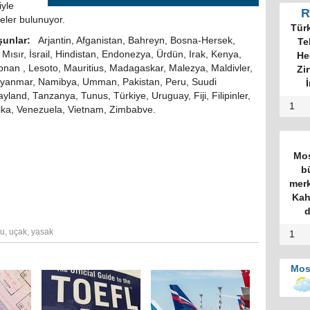
yle
R
eler bulunuyor.
Tür
şunlar:
Arjantin, Afganistan, Bahreyn, Bosna-Hersek,
Te
Mısır, İsrail, Hindistan, Endonezya, Ürdün, Irak, Kenya,
He
bnan , Lesoto, Mauritius, Madagaskar, Malezya, Maldivler,
Zi
Myanmar, Namibya, Umman, Pakistan, Peru, Suudi
İ
ayland, Tanzanya, Tunus, Türkiye, Uruguay, Fiji, Filipinler,
1
aika, Venezuela, Vietnam, Zimbabve.
Mos
b
merk
Kah
d
lu
,
uçak
,
yasak
1
Mos