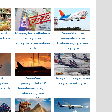
e 51’i
Rusya, bazı ülkelerle
Rusya’dan bir
lu hale
‘kolay vize’
havayolu daha
anlaşmalarını askıya
Türkiye uçuşlarına
aldı
başlıyor
 Air
Rusya'nın
Rusya 5 ülkeye uçuş
ya'ya
güneyindeki 12
sayısını artırıyor
a aldı
havalimanı geçici
olarak uçuşa
kapatıldı