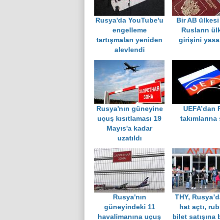
Rusya'da YouTube'u
Bir AB ülkes
engelleme
Rusların ül
tartışmaları yeniden
girişini yasa
alevlendi
Rusya'nın güneyine
UEFA’dan 
uçuş kısıtlaması 19
takımlarına
Mayıs'a kadar
uzatıldı
Rusya'nın
THY, Rusya’d
güneyindeki 11
hat açtı, rub
havalimanına uçuş
bilet satışına 