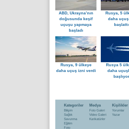
ABD, Ukrayna’nın
Rusya, 5 ül
doğusunda keşif
daha uçuşl
uçuşu yapmaya
başlattı
başladı
Rusya, 9 ülkeye
Rusya 5 ülk
daha uçuş izni verdi
daha uçuşl
başlıyo
Kategoriler
Medya
Kişilikler
Bilişim
Foto Galeri
Yorumlar
Sağlık
Video Galeri
Yazar
Savunma
Karikatürler
Eğitim
Foto