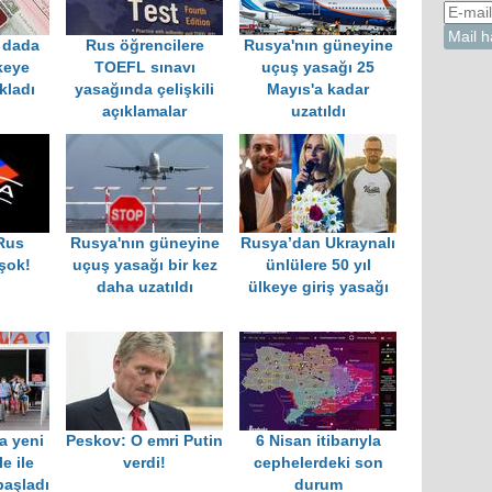
i dada
Rus öğrencilere
Rusya'nın güneyine
keye
TOEFL sınavı
uçuş yasağı 25
kladı
yasağında çelişkili
Mayıs'a kadar
açıklamalar
uzatıldı
Rus
Rusya'nın güneyine
Rusya’dan Ukraynalı
 şok!
uçuş yasağı bir kez
ünlülere 50 yıl
daha uzatıldı
ülkeye giriş yasağı
a yeni
Peskov: O emri Putin
6 Nisan itibarıyla
le ile
verdi!
cephelerdeki son
başladı
durum