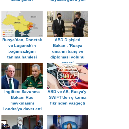
Rusya’dan, Donetsk
ABD Dışişleri
ve Lugansk'ın
Bakanı: 'Rusya
bağımsızlığını
umarım barış ve
tanıma hamlesi
diplomasi yolunu
seçer’
İngiltere Savunma
ABD ve AB, Rusya'yı
Bakanı Rus
SWIFT'den çıkarma
mevkidaşını
fikrinden vazgeçti
Londra'ya davet etti