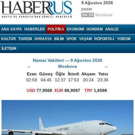
9 Ağustos 2026
pazar
04:24
Moskova
haberrus.ru
ANA SAYFA
HABERLER
POLITIKA
EKONOMI
GÜNDEM
ANALIZ
KÜLTÜR
TURIZM
AVRASYA
BILIM
SPOR
YAŞAM
RÖPORTAJ
YORUM
İLETİŞİM
Namaz Vakitleri — 9 Ağustos 2026
←
Moskova
→
Ezan
Güneş
Öğle
İkindi
Akşam
Yatsı
02:59
04:45
12:37
17:53
20:24
23:36
USD
77,9568
EUR
88,9097
TRY
1,6598