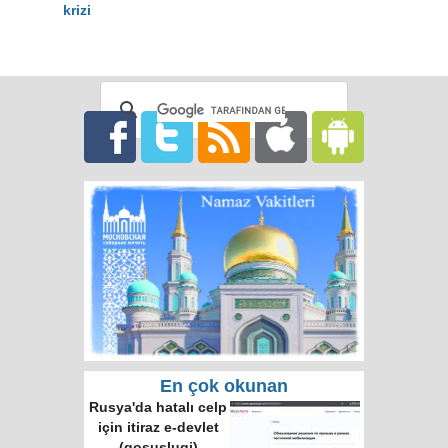
krizi
En çok okunan
Çin, Rusya’nın
aradığı müttefik