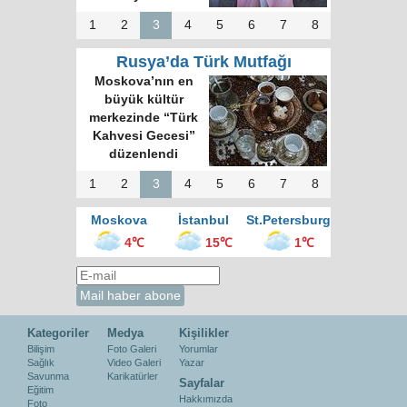
1
2
3
4
5
6
7
8
Rusya’da Türk Mutfağı
Rus gazete:
Kokoreç İstanbul
sokak mutfağının
kralı
1
2
3
4
5
6
7
8
Moskova
İstanbul
St.Petersburg
4℃
15℃
1℃
Kategoriler
Medya
Kişilikler
Bilişim
Foto Galeri
Yorumlar
Sağlık
Video Galeri
Yazar
Savunma
Karikatürler
Sayfalar
Eğitim
Hakkımızda
Foto