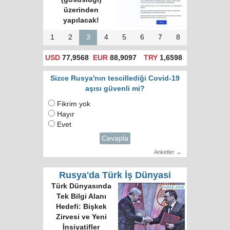
oldu mu?
1
2
3
4
5
6
7
8
USD
77,9568
EUR
88,9097
TRY
1,6598
Sizce Rusya'nın tescillediği Covid-19
aşısı güvenli mi?
Fikrim yok
Hayır
Evet
Cevapla
Anketler →
Rusya'da Türk İş Dünyasi
Türk Dünyası 34
Harfli Ortak Alfabe
Üzerinde Uzlaşı
Sağlandı