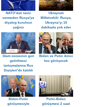
NATO’dan taviz
Ukraynalı
vermeden Rusya'ya
Milletvekili: Rusya,
diyalog kurulsun
Ukrayna’yı 10
çağrısı
dakikada yok eder
İdam cezasının geri
Biden ve Putin ikinci
getirilmesi
kez görüşecek
tartışmalarına Rus
Dışişleri’de katıldı
Biden-Putin
Putin-Biden
görüşmesiyle
görüşmesi 2 saat