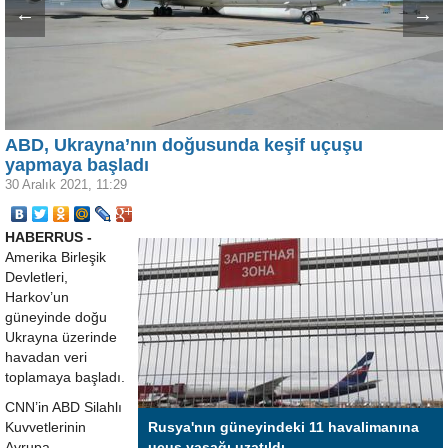
←
→
ABD, Ukrayna’nın doğusunda keşif uçuşu
yapmaya başladı
30 Aralık 2021, 11:29
HABERRUS -
Amerika Birleşik
Devletleri,
Harkov’un
güneyinde doğu
Ukrayna üzerinde
havadan veri
toplamaya başladı.
CNN’in ABD Silahlı
Kuvvetlerinin
Rusya'nın güneyindeki 11 havalimanına
Avrupa
uçuş yasağı uzatıldı