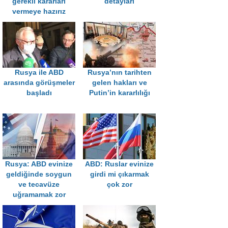
gerekli kararları
detayları
vermeye hazırız
Rusya ile ABD
Rusya’nın tarihten
arasında görüşmeler
gelen hakları ve
başladı
Putin’in kararlılığı
Rusya: ABD evinize
ABD: Ruslar evinize
geldiğinde soygun
girdi mi çıkarmak
ve tecavüze
çok zor
uğramamak zor