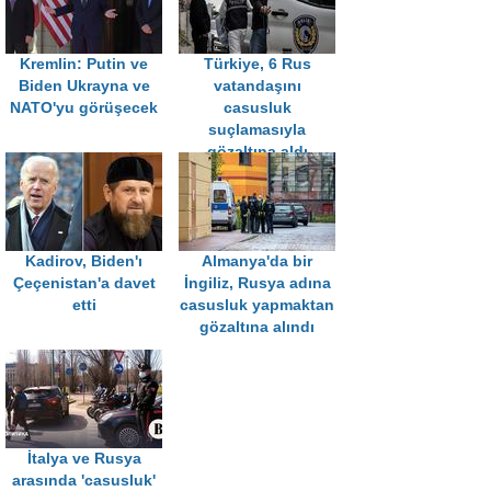
Kremlin: Putin ve
Türkiye, 6 Rus
Biden Ukrayna ve
vatandaşını
NATO'yu görüşecek
casusluk
suçlamasıyla
gözaltına aldı
Kadirov, Biden'ı
Almanya'da bir
Çeçenistan'a davet
İngiliz, Rusya adına
etti
casusluk yapmaktan
gözaltına alındı
İtalya ve Rusya
arasında 'casusluk'