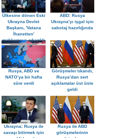
Ülkesine dönen Eski
ABD: Rusya
Ukrayna Devlet
Ukrayna’yı işgal için
Başkanı, 'Vatana
sabotaj hazırlığında
İhanetten'
mahkemeye çıkarıldı
Rusya, ABD ve
Görüşmeler tıkandı,
NATO’ya bir hafta
Rusya’dan sert
süre verdi
açıklamalar üst üste
geldi
Ukrayna: Rusya ile
Rusya ile ABD
savaşı bitirmek için
görüşmelerinin