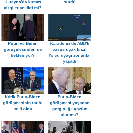
Ukrayna'da kırmızı
sürdü
çizgiler çekildi mi?
Putin ve Biden
Karadeniz'de ABD'li
görüşmesinden ne
casus uçak krizi:
bekleniyor?
Yolcu uçağı zor anlar
yaşadı
Kritik Putin-Biden
Putin-Biden
görüşmesinin tarihi
görüşmesi yaşanan
belli oldu
gerginliğe çözüm
olur mu?