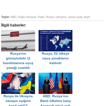
Tegler:
ABD
,
Doğu Ukrayna
,
Putin
,
Rusya
,
Ukrayna
,
casus uçak
,
keşif
İligili haberler:
Rusya'nın
Rusya, 52 ülkeye
güneyindeki 11
uçuş yasaklarını
havalimanına uçuş
kaldırdı
yasağı uzatıldı
Rusya ile Ukrayna
ABD: Rusya’nın
savaşın eşiğine
Batılı ülkelere karşı
nasıl geldi?
koyacak gücü yok