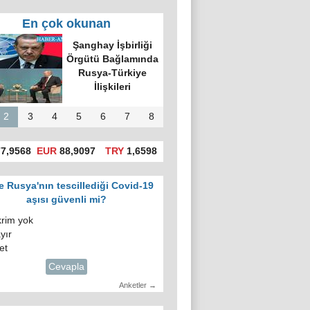
En çok okunan
'da hatalı celp
itiraz e-devlet
gosuslugi)
üzerinden
yapılacak!
2
3
4
5
6
7
8
7,9568
EUR
88,9097
TRY
1,6598
e Rusya'nın tescillediği Covid-19
aşısı güvenli mi?
krim yok
yır
et
Cevapla
Anketler →