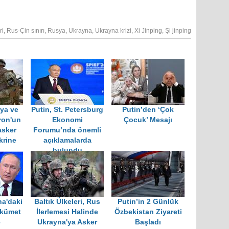
ri
,
Rus-Çin sınırı
,
Rusya
,
Ukrayna
,
Ukrayna krizi
,
Xi Jinping
,
Şi jinping
lya ve
Putin, St. Petersburg
Putin’den ‘Çok
ron'un
Ekonomi
Çocuk’ Mesajı
asker
Forumu’nda önemli
krine
açıklamalarda
bulundu
na'daki
Baltık Ülkeleri, Rus
Putin’in 2 Günlük
ükümet
İlerlemesi Halinde
Özbekistan Ziyareti
e
Ukrayna'ya Asker
Başladı