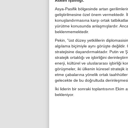
Askeri İşbirliği:
Asya-Pasifik bölgesinde artan gerilimler
geliştirilmesine özel önem vermektedir. İ
konuşlandırmasına karşı ortak tatbikatla
yürütme konusunda anlaşmışlardır. Ancak,
beklenmemektedir.
Pekin, "üst düzey yetkililerin diplomasi
algılama biçimiyle aynı görüşte değildir.
stratejisine dayandırmaktadır. Putin ve Ş
stratejik ortaklığı ve işbirliğini derinleş
enerji, kültürel ve uluslararası işbirliği
görüşmeler, iki ülkenin küresel stratejik
etme çabalarına yönelik ortak taahhütlerin
gelecekte de bu doğrultuda derinleşmesi
İki liderin bir sonraki toplantısının Ek
bekleniyor.