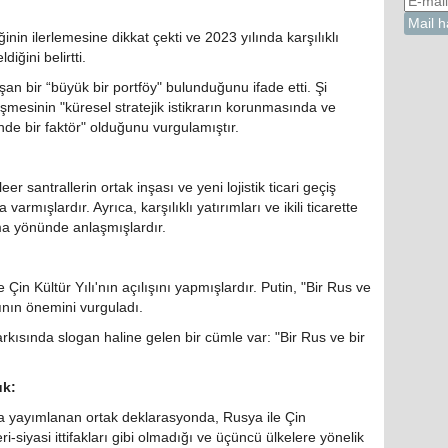
ğinin ilerlemesine dikkat çekti ve 2023 yılında karşılıklı
iğini belirtti.
an bir “büyük bir portföy" bulunduğunu ifade etti. Şi
leşmesinin "küresel stratejik istikrarın korunmasında ve
inde bir faktör" olduğunu vurgulamıştır.
eer santrallerin ortak inşası ve yeni lojistik ticari geçiş
rmışlardır. Ayrıca, karşılıklı yatırımları ve ikili ticarette
rma yönünde anlaşmışlardır.
Çin Kültür Yılı'nın açılışını yapmışlardır. Putin, "Bir Rus ve
ının önemini vurguladı.
arkısında slogan haline gelen bir cümle var: "Bir Rus ve bir
uk:
 yayımlanan ortak deklarasyonda, Rusya ile Çin
ri-siyasi ittifakları gibi olmadığı ve üçüncü ülkelere yönelik