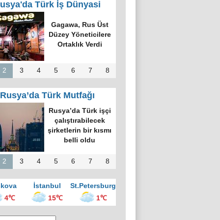
usya'da Türk İş Dünyasi
k Dünyasında
k Bilgi Alanı
defi: Bişkek
rvesi ve Yeni
nsiyatifler
2
3
4
5
6
7
8
Rusya’da Türk Mutfağı
kova’nın en
üyük kültür
ezinde “Türk
vesi Gecesi”
üzenlendi
2
3
4
5
6
7
8
kova
İstanbul
St.Petersburg
4℃
15℃
1℃