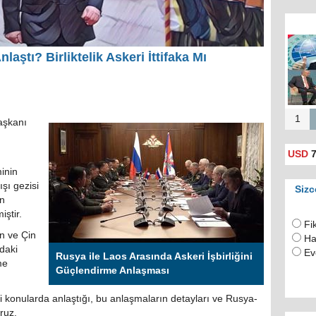
Rusya
için 
aştı? Birliktelik Askeri İttifaka Mı
(
1
aşkanı
USD
7
minin
ışı gezisi
Sizc
in
ştir.
Fi
n ve Çin
Ha
ndaki
Ev
Rusya ile Laos Arasında Askeri İşbirliğini
me
Güçlendirme Anlaşması
i konularda anlaştığı, bu anlaşmaların detayları ve Rusya-
ruz.