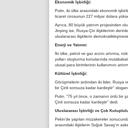
Ekonomik İşbirliği:
Putin, iki ülke arasındaki ekonomik işbirli
ticaret cirosunun 227 milyar dolara yükseld
Ayrıca, 80 büyük yatırım projesinden oluş
Jinping ise, Rusya-Çin ilişkilerinin derin
uluslararası ilişkilerin demokratikleşmes
Enerji ve Yatırım:
İki ülke, petrol ve gaz arzını artırma, nükl
yolları oluşturma konularında mutabakata va
ulusal para birimlerinin kullanımını artı
Kültürel İşbirliği:
Görüşmelerin ardından iki lider, Rusya ve 
bir Çinli sonsuza kadar kardeştir" slogan
Putin, "75 yıl önce, o zamanın ünlü bir ş
Çinli sonsuza kadar kardeştir" dedi.
Uluslararası İşbirliği ve Çok Kutuplul
Pekin'de yapılan müzakereler sonucunda
arasındaki ilişkilerin Soğuk Savaş'ın aske