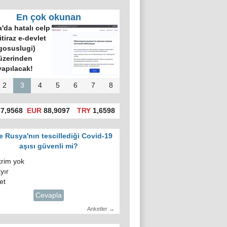
En çok okunan
'da hatalı celp
itiraz e-devlet
gosuslugi)
üzerinden
yapılacak!
2
3
4
5
6
7
8
7,9568
EUR
88,9097
TRY
1,6598
e Rusya'nın tescillediği Covid-19
aşısı güvenli mi?
krim yok
yır
et
Cevapla
Anketler →