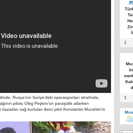
R
Tür
Te
He
Zi
İ
1
Mos
b
merk
Kah
d
1
ilmde, Rusya’nın Suriye’deki operasyonları etrafında,
ağının pilotu Oleg Peşkov'un paraşütle atlarken
 kazadan sağ kurtulan ikinci pilot Konstantin Murahtin'in
Mos