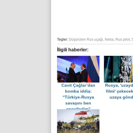
Tegler:
Düşürülen Rus uçağı
,
Neba
,
Rus pilot
,
İligili haberler:
Cavit Çağlar’dan
Rusya, 'uzayd
bomba iddia:
filmi' çekecek
“Türkiye-Rusya
uzaya gönd
savaşını ben
engelledim”