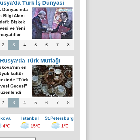
usya'da Türk İş Dünyasi
k Dünyasında
k Bilgi Alanı
defi: Bişkek
rvesi ve Yeni
nsiyatifler
2
3
4
5
6
7
8
Rusya’da Türk Mutfağı
kova’nın en
üyük kültür
ezinde “Türk
vesi Gecesi”
üzenlendi
2
3
4
5
6
7
8
kova
İstanbul
St.Petersburg
4℃
15℃
1℃