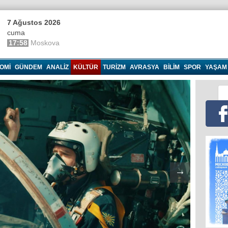
7 Ağustos 2026
cuma
17:58
Moskova
OMI
GÜNDEM
ANALIZ
KÜLTÜR
TURIZM
AVRASYA
BILIM
SPOR
YAŞAM
→