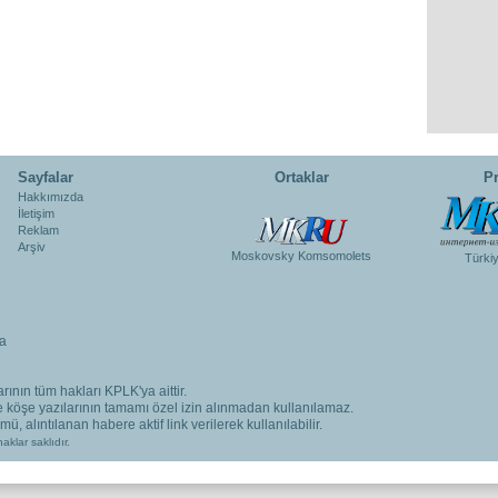
Sayfalar
Ortaklar
Pr
Hakkımızda
İletişim
Reklam
Arşiv
Moskovsky Komsomolets
Türki
a
rının tüm hakları KPLK'ya aittir.
ve köşe yazılarının tamamı özel izin alınmadan kullanılamaz.
, alıntılanan habere aktif link verilerek kullanılabilir.
aklar saklıdır.