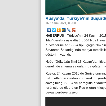
Rusya’da, Türkiye’nin düşürdü
16 Kasım 2021, 06:00
HABERRUS -
Türkiye’nin 24 Kasım 2015’
ihlali’ gerekçesiyle düşürdüğü Rus Hava
Kuvvetlerine ait Su-24 tipi uçağın filmin
Savunma Bakanlığı'nda medya temsilcileri
gösterimi yapıldı.
Небо (Gökyüzü) filmi 18 Kasım’dan itiba
genelinde sinema salonlarında gösterime
Rusya, 24 Kasım 2015’de Suriye sınırın
F-16 jetleri tarafından vurularak düşürü
savaş uçağı Su-24 ve paraşütle atladıkt
teröristlerce öldürülen Rus pilotun hikaye
beyaz perdeye taşıyor.