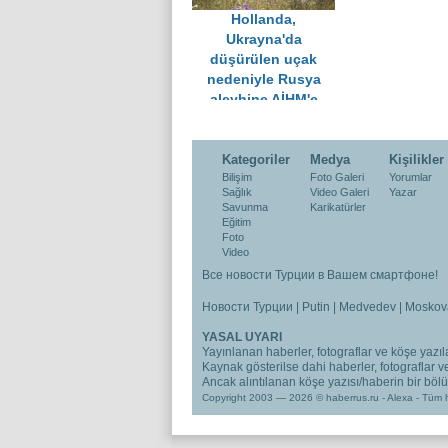
Hollanda,
Ukrayna'da
düşürülen uçak
nedeniyle Rusya
aleyhine AİHM'e
başvurdu
Kategoriler
Medya
Kişilikler
Bilişim
Foto Galeri
Yorumlar
Sağlık
Video Galeri
Yazar
Savunma
Karikatürler
Eğitim
Foto
Video
Все новости Турции в Вашем смартфоне!
Новости Турции
|
Putin
|
Medvedev
|
Moskov
YASAL UYARI
Yayınlanan haberler, fotograflar ve köşe yazıla
Kaynak gösterilse dahi haberler, fotograflar 
Ancak alıntılanan köşe yazısı/haberin bir bölümü
Copyright 2003 — 2026 © haberrus.ru -
Alexa
- Tüm h