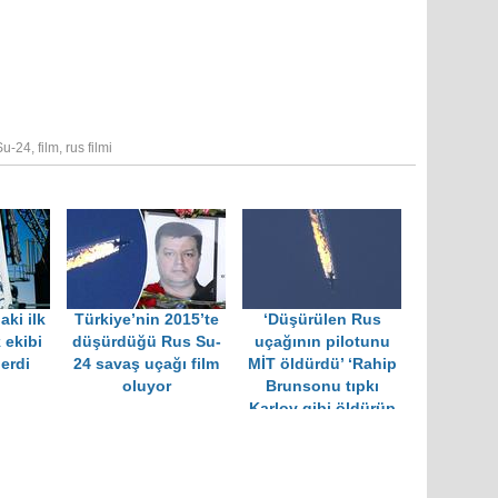
Su-24
,
film
,
rus filmi
aki ilk
Türkiye’nin 2015’te
‘Düşürülen Rus
 ekibi
düşürdüğü Rus Su-
uçağının pilotunu
erdi
24 savaş uçağı film
MİT öldürdü’ ‘Rahip
oluyor
Brunsonu tıpkı
Karlov gibi öldürüp
suçu cemaate
atacaklardı’