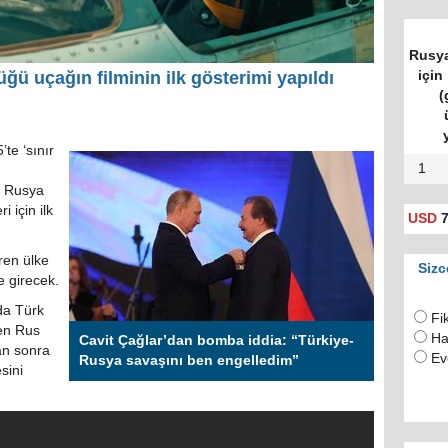
Rusya
için 
ğü uçağın filminin ilk gösterimi yapıldı
(
te ‘sınır
1
in Rusya
 için ilk
USD
7
ren ülke
Sizc
 girecek.
da Türk
Fi
len Rus
Ha
Cavit Çağlar’dan bomba iddia: “Türkiye-
an sonra
Ev
Rusya savaşını ben engelledim”
sini