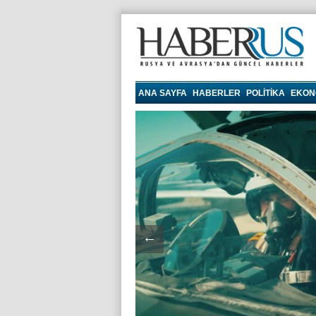
haberrus.ru
ANA SAYFA
HABERLER
POLITIKA
EKON
←