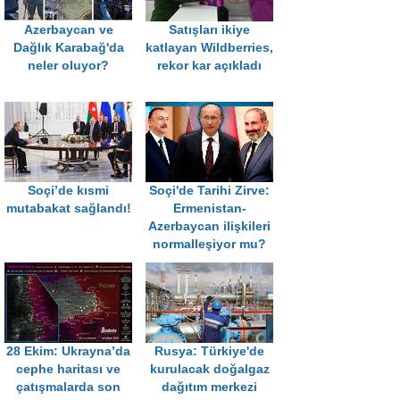
Azerbaycan ve
Satışları ikiye
Dağlık Karabağ'da
katlayan Wildberries,
neler oluyor?
rekor kar açıkladı
Soçi’de kısmi
Soçi'de Tarihi Zirve:
mutabakat sağlandı!
Ermenistan-
Azerbaycan ilişkileri
normalleşiyor mu?
28 Ekim: Ukrayna’da
Rusya: Türkiye'de
cephe haritası ve
kurulacak doğalgaz
çatışmalarda son
dağıtım merkezi