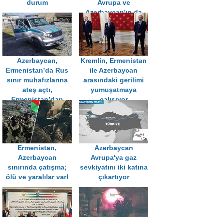
durum
Avrupa ve
Azerbaycan'ın da
çıkarına
Azerbaycan,
Kremlin, Ermenistan
Ermenistan’da Rus
ile Azerbaycan
sınır muhafızlarına
arasındaki gerilimi
ateş açtı,
yumuşatmaya
Ermenistan’dan
çalışıyor
"Müdahale edin”
çağrısı geldi
Ermenistan,
Azerbaycan
Azerbaycan
Avrupa'ya gaz
sınırında çatışma;
sevkiyatını iki katına
ölü ve yaralılar var!
çıkartıyor