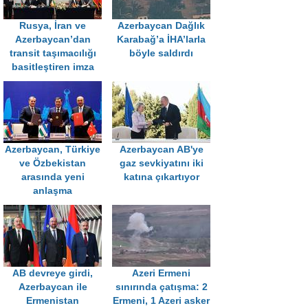
Rusya, İran ve
Azerbaycan Dağlık
Azerbaycan’dan
Karabağ’a İHA’larla
transit taşımacılığı
böyle saldırdı
basitleştiren imza
Azerbaycan, Türkiye
Azerbaycan AB'ye
ve Özbekistan
gaz sevkiyatını iki
arasında yeni
katına çıkartıyor
anlaşma
AB devreye girdi,
Azeri Ermeni
Azerbaycan ile
sınırında çatışma: 2
Ermenistan
Ermeni, 1 Azeri asker