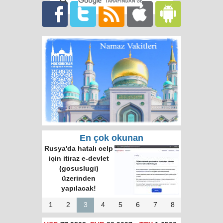
En çok okunan
Rusya'da hatalı celp
için itiraz e-devlet
(gosuslugi)
üzerinden
yapılacak!
1
2
3
4
5
6
7
8