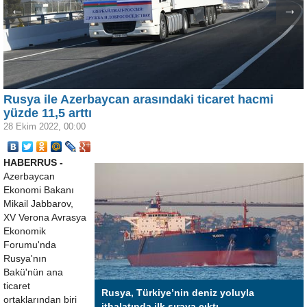
←
→
Rusya ile Azerbaycan arasındaki ticaret hacmi
yüzde 11,5 arttı
28 Ekim 2022, 00:00
HABERRUS -
Azerbaycan
Ekonomi Bakanı
Mikail Jabbarov,
XV Verona Avrasya
Ekonomik
Forumu'nda
Rusya'nın
Bakü'nün ana
ticaret
Rusya, Türkiye’nin deniz yoluyla
ortaklarından biri
ithalatında ilk sıraya çıktı