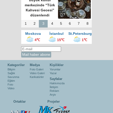
büyük kültür
merkezinde “Türk
Kahvesi Gecesi”
düzenlendi
1
2
3
4
5
6
7
8
Moskova
İstanbul
St.Petersburg
4℃
15℃
1℃
Kategoriler
Medya
Kişilikler
Bilişim
Foto Galeri
Yorumlar
Sağlık
Video Galeri
Yazar
Savunma
Karikatürler
Sayfalar
Eğitim
Hakkımızda
Foto
İletişim
Video
Reklam
Arşiv
Ortaklar
Projeler