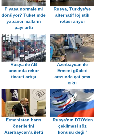
Piyasa normale mi
Rusya, Türkiye'ye
dönüyor? Tüketimde
alternatif lojistik
yabancı malların
rotası arıyor
payı arttı
Rusya ile AB
Azerbaycan ile
arasında rekor
Ermeni güçleri
ticaret artışı
arasında çatışma
çıktı
Ermenistan barış
‘Rusya'nın DTÖ'den
önerilerini
çekilmesi söz
Azerbaycan’a iletti
konusu değil’