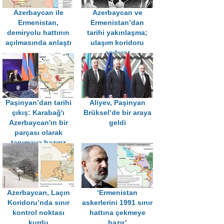
Azerbaycan ile
Azerbaycan ve
Ermenistan,
Ermenistan’dan
demiryolu hattının
tarihi yakınlaşma;
açılmasında anlaştı
ulaşım koridoru
açılıyor
Paşinyan’dan tarihi
Aliyev, Paşinyan
çıkış: Karabağ'ı
Brüksel’de bir araya
Azerbaycan'ın bir
geldi
parçası olarak
tanımaya hazırız
Azerbaycan, Laçın
‘Ermenistan
Koridoru’nda sınır
askerlerini 1991 sınır
kontrol noktası
hattına çekmeye
kurdu
hazır’