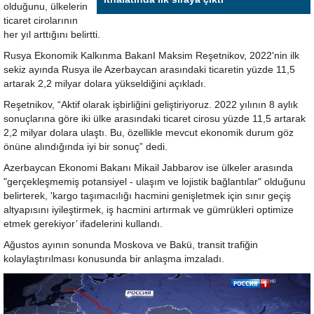
olduğunu, ülkelerin
ticaret cirolarının
her yıl arttığını belirtti.
Rusya Ekonomik Kalkınma BakanI Maksim Reşetnikov, 2022'nin ilk
sekiz ayında Rusya ile Azerbaycan arasındaki ticaretin yüzde 11,5
artarak 2,2 milyar dolara yükseldiğini açıkladı.
Reşetnikov, “Aktif olarak işbirliğini geliştiriyoruz. 2022 yılının 8 aylık
sonuçlarına göre iki ülke arasındaki ticaret cirosu yüzde 11,5 artarak
2,2 milyar dolara ulaştı. Bu, özellikle mevcut ekonomik durum göz
önüne alındığında iyi bir sonuç” dedi.
Azerbaycan Ekonomi Bakanı Mikail Jabbarov ise ülkeler arasında
"gerçekleşmemiş potansiyel - ulaşım ve lojistik bağlantılar" olduğunu
belirterek, 'kargo taşımacılığı hacmini genişletmek için sınır geçiş
altyapısını iyileştirmek, iş hacmini artırmak ve gümrükleri optimize
etmek gerekiyor’ ifadelerini kullandı.
Ağustos ayının sonunda Moskova ve Bakü, transit trafiğin
kolaylaştırılması konusunda bir anlaşma imzaladı.