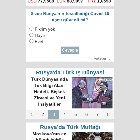
USD
77,9568
EUR
88,9097
TRY
1,6598
Sizce Rusya'nın tescillediği Covid-19
aşısı güvenli mi?
Fikrim yok
Hayır
Evet
Cevapla
Anketler →
Rusya'da Türk İş Dünyasi
Türk Dünyasında
Tek Bilgi Alanı
Hedefi: Bişkek
Zirvesi ve Yeni
İnsiyatifler
1
2
3
4
5
6
7
8
Rusya’da Türk Mutfağı
Moskova’nın en