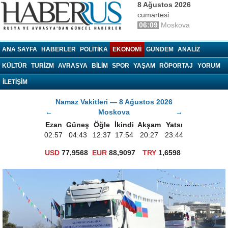
8 Ağustos 2026
cumartesi
06:09
Moskova
haberrus.ru
ANA SAYFA
HABERLER
POLITIKA
EKONOMI
GÜNDEM
ANALIZ
KÜLTÜR
TURIZM
AVRASYA
BILIM
SPOR
YAŞAM
RÖPORTAJ
YORUM
İLETİŞİM
Namaz Vakitleri — 8 Ağustos 2026
←
Moskova
→
Ezan
Güneş
Öğle
İkindi
Akşam
Yatsı
02:57
04:43
12:37
17:54
20:27
23:44
USD
77,9568
EUR
88,9097
TRY
1,6598