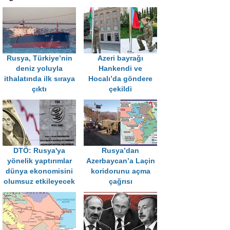
Rusya, Türkiye’nin
Azeri bayrağı
deniz yoluyla
Hankendi ve
ithalatında ilk sıraya
Hocalı’da göndere
çıktı
çekildi
DTÖ: Rusya'ya
Rusya’dan
yönelik yaptırımlar
Azerbaycan’a Laçin
dünya ekonomisini
koridorunu açma
olumsuz etkileyecek
çağrısı