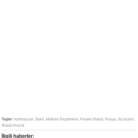
Tegler:
Azerbaycan
,
Bakü
,
Maksim Reşetnikov
,
Paralel ithalat
,
Rusya
,
dış ticaret
,
ithalat ihracat
İligili haberler: