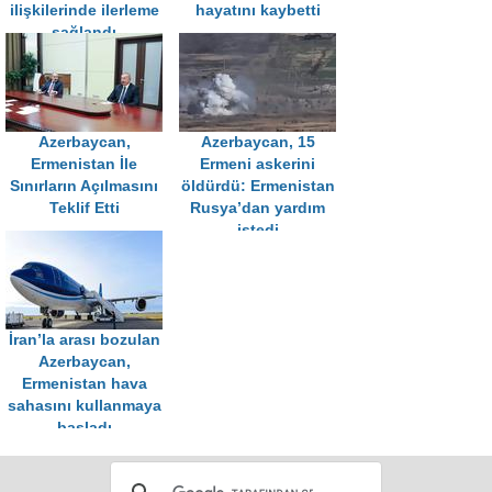
ilişkilerinde ilerleme
hayatını kaybetti
sağlandı
Azerbaycan,
Azerbaycan, 15
Ermenistan İle
Ermeni askerini
Sınırların Açılmasını
öldürdü: Ermenistan
Teklif Etti
Rusya’dan yardım
istedi
İran’la arası bozulan
Azerbaycan,
Ermenistan hava
sahasını kullanmaya
başladı