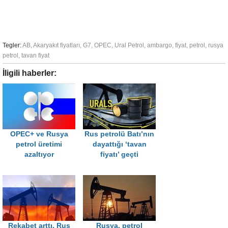
Tegler:
AB
,
Akaryakıt fiyatları
,
G7
,
OPEC
,
Ural Petrol
,
ambargo
,
fiyat
,
petrol
,
rusya
petrol
,
tavan fiyat
İligili haberler:
OPEC+ ve Rusya
Rus petrolü Batı’nın
petrol üretimi
dayattığı ‘tavan
azaltıyor
fiyatı’ geçti
Rekabet arttı, Rus
Rusya, petrol