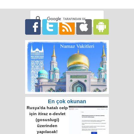
En çok okunan
Rusya'da hatalı celp
için itiraz e-devlet
(gosuslugi)
üzerinden
yapılacak!