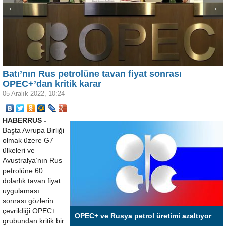
←
→
Batı’nın Rus petrolüne tavan fiyat sonrası
OPEC+’dan kritik karar
05 Aralık 2022, 10:24
HABERRUS -
Başta Avrupa Birliği
olmak üzere G7
ülkeleri ve
Avustralya’nın Rus
petrolüne 60
dolarlık tavan fiyat
uygulaması
sonrası gözlerin
çevrildiği OPEC+
OPEC+ ve Rusya petrol üretimi azaltıyor
grubundan kritik bir