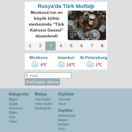
Rusya’da Türk Mutfağı
Moskova’nın en
büyük kültür
merkezinde “Türk
Kahvesi Gecesi”
düzenlendi
1
2
3
4
5
6
7
8
Moskova
İstanbul
St.Petersburg
4℃
15℃
1℃
Kategoriler
Medya
Kişilikler
Bilişim
Foto Galeri
Yorumlar
Sağlık
Video Galeri
Yazar
Savunma
Karikatürler
Sayfalar
Eğitim
Hakkımızda
Foto
İletişim
Video
Reklam
Arşiv