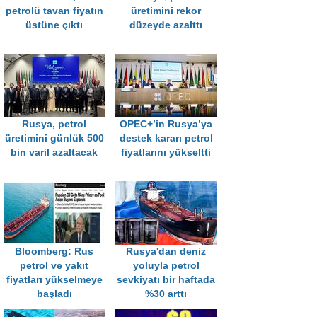
petrolü tavan fiyatın
üretimini rekor
üstüne çıktı
düzeyde azalttı
Rusya, petrol
OPEC+’in Rusya’ya
üretimini günlük 500
destek kararı petrol
bin varil azaltacak
fiyatlarını yükseltti
Bloomberg: Rus
Rusya'dan deniz
petrol ve yakıt
yoluyla petrol
fiyatları yükselmeye
sevkiyatı bir haftada
başladı
%30 arttı