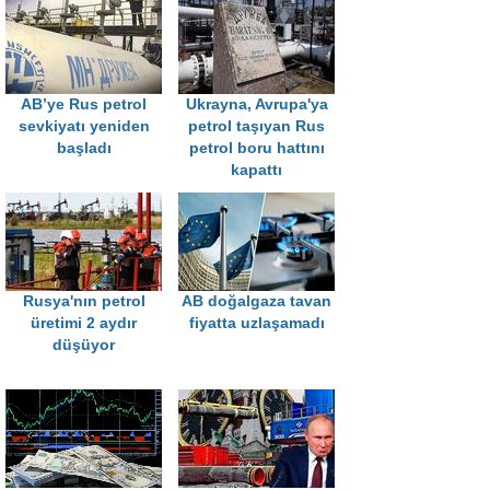
AB’ye Rus petrol
Ukrayna, Avrupa'ya
sevkiyatı yeniden
petrol taşıyan Rus
başladı
petrol boru hattını
kapattı
Rusya'nın petrol
AB doğalgaza tavan
üretimi 2 aydır
fiyatta uzlaşamadı
düşüyor