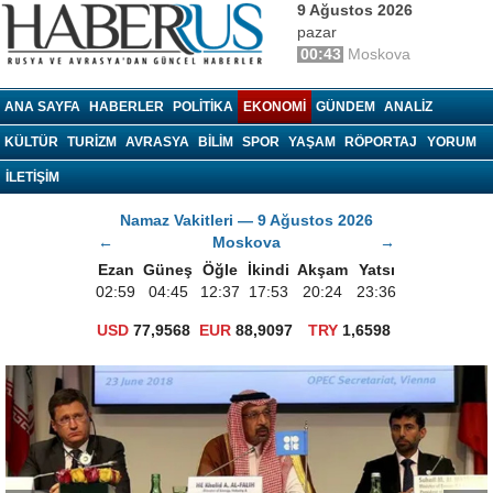
9 Ağustos 2026
pazar
00:43
Moskova
haberrus.ru
ANA SAYFA
HABERLER
POLITIKA
EKONOMI
GÜNDEM
ANALIZ
KÜLTÜR
TURIZM
AVRASYA
BILIM
SPOR
YAŞAM
RÖPORTAJ
YORUM
İLETİŞİM
Namaz Vakitleri — 9 Ağustos 2026
←
Moskova
→
Ezan
Güneş
Öğle
İkindi
Akşam
Yatsı
02:59
04:45
12:37
17:53
20:24
23:36
USD
77,9568
EUR
88,9097
TRY
1,6598