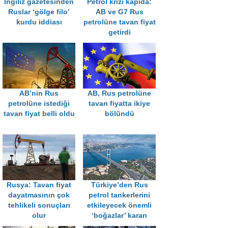
İngiliz gazetesinden
Petrol krizi kapıda:
Ruslar ‘gölge filo’
AB ve G7 Rus
kurdu iddiası
petrolüne tavan fiyat
getirdi
AB’nin Rus
AB, Rus petrolüne
petrolüne istediği
tavan fiyatta ikiye
tavan fiyat belli oldu
bölündü
Rusya: Tavan fiyat
Türkiye’den Rus
dayatmasının çok
petrol tankerlerini
tehlikeli sonuçları
etkileyecek önemli
olur
‘boğazlar’ kararı