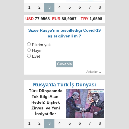
1
2
3
4
5
6
7
8
USD
77,9568
EUR
88,9097
TRY
1,6598
Sizce Rusya'nın tescillediği Covid-19
aşısı güvenli mi?
Fikrim yok
Hayır
Evet
Cevapla
Anketler →
Rusya'da Türk İş Dünyasi
Türk Dünyasında
Tek Bilgi Alanı
Hedefi: Bişkek
Zirvesi ve Yeni
İnsiyatifler
1
2
3
4
5
6
7
8