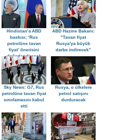
Hindistan’a ABD
ABD Hazine Bakanı:
baskısı; ‘Rus
"Tavan fiyat
petrolüne tavan
Rusya'ya büyük
fiyat’ önerisini
darbe indirecek”
değerlendirecek
Sky News: G7, Rus
Rusya, o ülkelere
petrolüne tavan fiyat
petrol satışını
sınırlamasını kabul
durduracak
etti