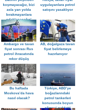
koşmayacağız, bizi
uygulayanlara petrol
asla yarı yolda
satışını yasaklıyor
bırakmayanlara
odaklanacağız’
Ambargo ve tavan
AB, doğalgaza tavan
fiyat sonrası Rus
fiyat belirlemeye
petrol ihracatında
hazırlanıyor
rekor düşüş
Bu haftada
Türkiye, ABD’ye
Moskova’da hava
boğazlarındaki
nasıl olacak?
petrol tankerleri
konusunda boyun
eğmeyi reddetti