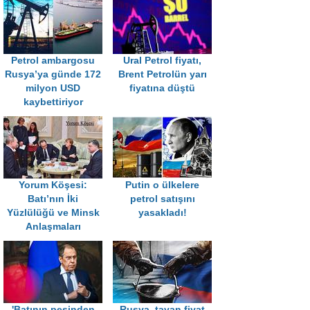
Petrol ambargosu
Ural Petrol fiyatı,
Rusya’ya günde 172
Brent Petrolün yarı
milyon USD
fiyatına düştü
kaybettiriyor
Yorum Köşesi:
Putin o ülkelere
Batı’nın İki
petrol satışını
Yüzlülüğü ve Minsk
yasakladı!
Anlaşmaları
'Batının peşinden
Rusya, tavan fiyat