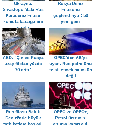
Ukrayna,
Rusya Deniz
Sivastopol'daki Rus
Filosunu
Karadeniz Filosu
göçlendiriyor: 50
komuta karargahını
yeni gemi
vurdu
ABD: "Çin ve Rusya
OPEC’den AB’ye
uzay filoları yüzde
uyarı: Rus petrolünü
70 arttı”
telafi etmek mümkün
değil
Rus filosu Baltık
OPEC ve OPEC+,
Denizi'nde büyük
Petrol üretimini
tatbikatlara başladı
artırma kararı aldı