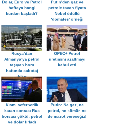
Dolar, Euro ve Petrol
Putin’den gaz ve
haftaya hangi
petrole tavan fiyata
kurdan başladı?
Nobel ödüllü
‘domates’ örneği
Rusya’dan
OPEC+ Petrol
Almanya’ya petrol
üretimini azaltmayı
taşıyan boru
kabul etti
hattında sabotaj
iddiası
Kısmi seferberlik
Putin: Ne gaz, ne
kararı sonrası Rus
petrol, ne kömür, ne
borsası çöktü, petrol
de mazot vereceğiz!
ve dolar fırladı