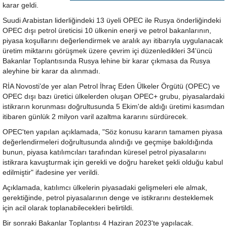
karar geldi.
Suudi Arabistan liderliğindeki 13 üyeli OPEC ile Rusya önderliğindeki
OPEC dışı petrol üreticisi 10 ülkenin enerji ve petrol bakanlarının,
piyasa koşullarını değerlendirmek ve aralık ayı itibarıyla uygulanacak
üretim miktarını görüşmek üzere çevrim içi düzenledikleri 34'üncü
Bakanlar Toplantısında Rusya lehine bir karar çıkmasa da Rusya
aleyhine bir karar da alınmadı.
RİA Novosti’de yer alan Petrol İhraç Eden Ülkeler Örgütü (OPEC) ve
OPEC dışı bazı üretici ülkelerden oluşan OPEC+ grubu, piyasalardaki
istikrarın korunması doğrultusunda 5 Ekim'de aldığı üretimi kasımdan
itibaren günlük 2 milyon varil azaltma kararını sürdürecek.
OPEC'ten yapılan açıklamada, "Söz konusu kararın tamamen piyasa
değerlendirmeleri doğrultusunda alındığı ve geçmişe bakıldığında
bunun, piyasa katılımcıları tarafından küresel petrol piyasalarını
istikrara kavuşturmak için gerekli ve doğru hareket şekli olduğu kabul
edilmiştir" ifadesine yer verildi.
Açıklamada, katılımcı ülkelerin piyasadaki gelişmeleri ele almak,
gerektiğinde, petrol piyasalarının denge ve istikrarını desteklemek
için acil olarak toplanabilecekleri belirtildi.
Bir sonraki Bakanlar Toplantısı 4 Haziran 2023'te yapılacak.