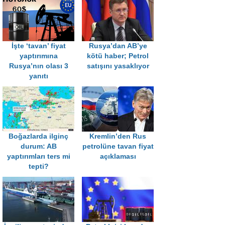
İşte ‘tavan’ fiyat
Rusya’dan AB’ye
yaptırımına
kötü haber; Petrol
Rusya’nın olası 3
satışını yasaklıyor
yanıtı
Boğazlarda ilginç
Kremlin’den Rus
durum: AB
petrolüne tavan fiyat
yaptırımları ters mi
açıklaması
tepti?