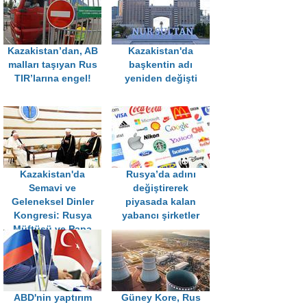
Kazakistan’dan, AB
Kazakistan'da
malları taşıyan Rus
başkentin adı
TIR’larına engel!
yeniden değişti
Kazakistan'da
Rusya’da adını
Semavi ve
değiştirerek
Geleneksel Dinler
piyasada kalan
Kongresi: Rusya
yabancı şirketler
Müftüsü ve Papa
birlikte dua etti
ABD'nin yaptırım
Güney Kore, Rus