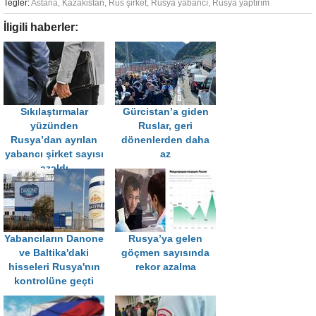
Tegler:
Astana
,
Kazakistan
,
Rus şirket
,
Rusya yabancı
,
Rusya yaptırım
İligili haberler:
Sıkılaştırmalar
Gürcistan’a giden
yüzünden
Ruslar, geri
Rusya’dan ayrılan
dönenlerden daha
yabancı şirket sayısı
az
azaldı
Yabancıların Danone
Rusya’ya gelen
ve Baltika'daki
göçmen sayısında
hisseleri Rusya'nın
rekor azalma
kontrolüne geçti