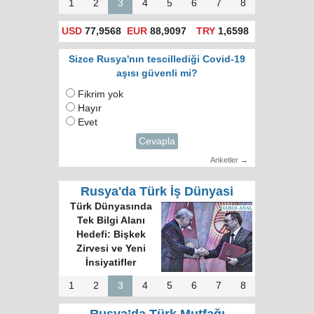
1
2
3
4
5
6
7
8
USD
77,9568
EUR
88,9097
TRY
1,6598
Sizce Rusya'nın tescillediği Covid-19
aşısı güvenli mi?
Fikrim yok
Hayır
Evet
Cevapla
Anketler →
Rusya'da Türk İş Dünyasi
Türk Dünyasında
Tek Bilgi Alanı
Hedefi: Bişkek
Zirvesi ve Yeni
İnsiyatifler
1
2
3
4
5
6
7
8