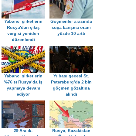
Yabancı şirketlerin
Göçmenler arasında
Rusya'dan çıkış
suça karışma oranı
vergisi yeniden
yüzde 10 arttı
düzenlendi
Yabancı şirketlerin
Yılbaşı gecesi St.
%76’sı Rusya’da iş
Petersburg’da 2 bin
yapmaya devam
göçmen gözaltına
ediyor
alındı
29 Aralık:
Rusya, Kazakistan