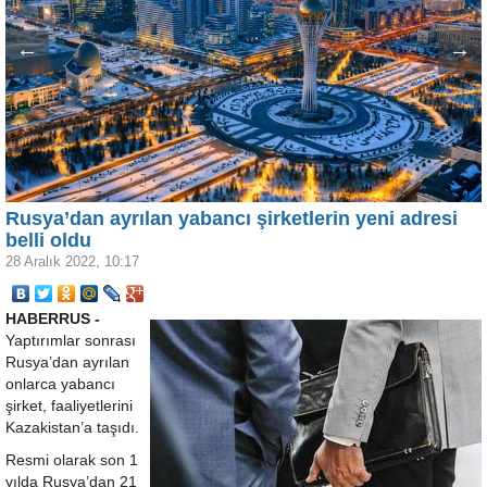
←
→
Rusya’dan ayrılan yabancı şirketlerin yeni adresi
belli oldu
28 Aralık 2022, 10:17
HABERRUS -
Yaptırımlar sonrası
Rusya’dan ayrılan
onlarca yabancı
şirket, faaliyetlerini
Kazakistan’a taşıdı.
Resmi olarak son 1
yılda Rusya’dan 21