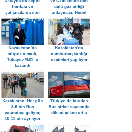
Ukrayna’da cephe
ve Özbekistan’dan
haritası ve
üçlü gaz birliği
çatışmalarda son
anlaşması: Hedef
durum
Çin!
Kazakistan’da
Kazakistan'da
sürpriz olmadı,
cumhurbaşkanlığı
Tokayev %81’le
seçimleri yapılıyor
kazandı
Kazakistan: Her gün
Türkiye’de kurulan
8-9 bin Rus
Rus şirket sayısında
vatandaşı geliyor,
dikkat çeken artış
10-11 bin ayrılıyor