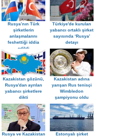
Rusya’nın Türk
Türkiye'de kurulan
şirketlerin
yabancı ortaklı şirket
anlaşmalarını
sayısında ‘Rusya’
feshettiği iddia
detayı
edildi
Kazakistan gözünü,
Kazakistan adına
Rusya'dan ayrılan
yarışan Rus tenisçi
yabancı şirketlere
Wimbledon
dikti
şampiyonu oldu
Rusya ve Kazakistan
Estonyalı şirket