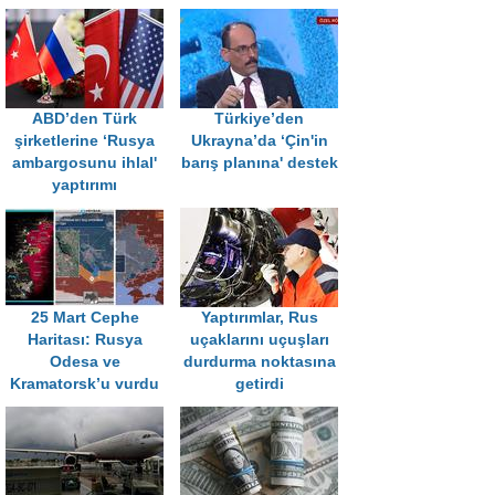
ABD’den Türk
Türkiye’den
şirketlerine ‘Rusya
Ukrayna’da ‘Çin'in
ambargosunu ihlal'
barış planına' destek
yaptırımı
25 Mart Cephe
Yaptırımlar, Rus
Haritası: Rusya
uçaklarını uçuşları
Odesa ve
durdurma noktasına
Kramatorsk’u vurdu
getirdi