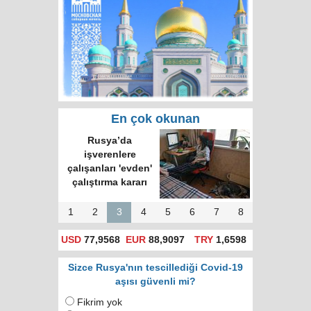
En çok okunan
Rusya’da
işverenlere
çalışanları 'evden'
çalıştırma kararı
1
2
3
4
5
6
7
8
USD
77,9568
EUR
88,9097
TRY
1,6598
Sizce Rusya'nın tescillediği Covid-19
aşısı güvenli mi?
Fikrim yok