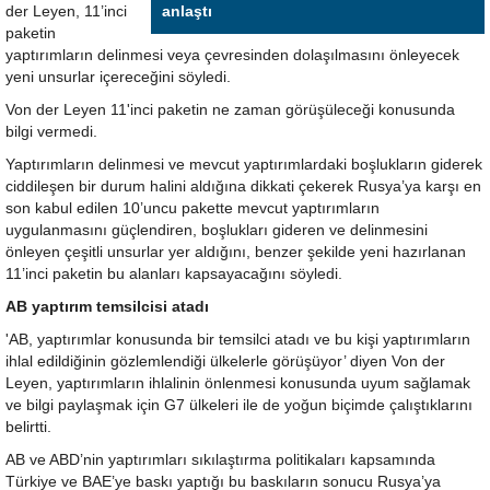
der Leyen, 11’inci
anlaştı
paketin
yaptırımların delinmesi veya çevresinden dolaşılmasını önleyecek
yeni unsurlar içereceğini söyledi.
Von der Leyen 11'inci paketin ne zaman görüşüleceği konusunda
bilgi vermedi.
Yaptırımların delinmesi ve mevcut yaptırımlardaki boşlukların giderek
ciddileşen bir durum halini aldığına dikkati çekerek Rusya’ya karşı en
son kabul edilen 10’uncu pakette mevcut yaptırımların
uygulanmasını güçlendiren, boşlukları gideren ve delinmesini
önleyen çeşitli unsurlar yer aldığını, benzer şekilde yeni hazırlanan
11’inci paketin bu alanları kapsayacağını söyledi.
AB yaptırım temsilcisi atadı
'AB, yaptırımlar konusunda bir temsilci atadı ve bu kişi yaptırımların
ihlal edildiğinin gözlemlendiği ülkelerle görüşüyor’ diyen Von der
Leyen, yaptırımların ihlalinin önlenmesi konusunda uyum sağlamak
ve bilgi paylaşmak için G7 ülkeleri ile de yoğun biçimde çalıştıklarını
belirtti.
AB ve ABD’nin yaptırımları sıkılaştırma politikaları kapsamında
Türkiye ve BAE’ye baskı yaptığı bu baskıların sonucu Rusya’ya