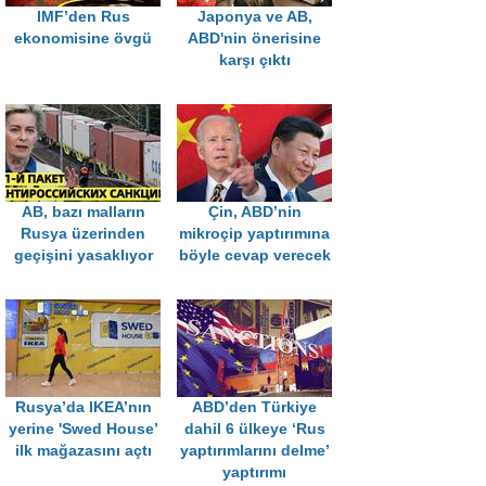
IMF’den Rus
Japonya ve AB,
ekonomisine övgü
ABD'nin önerisine
karşı çıktı
AB, bazı malların
Çin, ABD’nin
Rusya üzerinden
mikroçip yaptırımına
geçişini yasaklıyor
böyle cevap verecek
Rusya’da IKEA’nın
ABD’den Türkiye
yerine 'Swed House’
dahil 6 ülkeye ‘Rus
ilk mağazasını açtı
yaptırımlarını delme’
yaptırımı