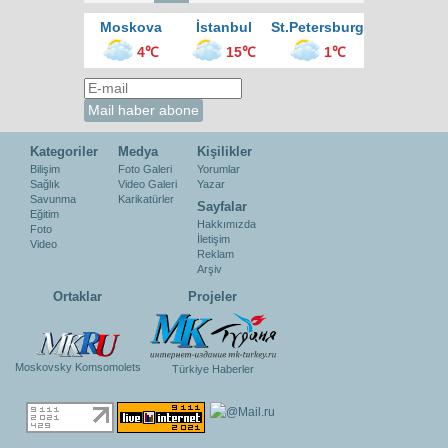
Moskova
İstanbul
St.Petersburg
4℃
15℃
1℃
Kategoriler
Medya
Kişilikler
Bilişim
Foto Galeri
Yorumlar
Sağlık
Video Galeri
Yazar
Savunma
Karikatürler
Sayfalar
Eğitim
Hakkımızda
Foto
İletişim
Video
Reklam
Arşiv
Ortaklar
Projeler
Moskovsky Komsomolets
Türkiye Haberler