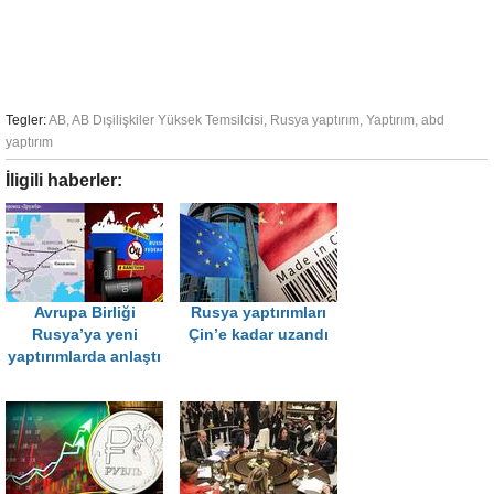
Tegler:
AB
,
AB Dışilişkiler Yüksek Temsilcisi
,
Rusya yaptırım
,
Yaptırım
,
abd
yaptırım
İligili haberler:
Avrupa Birliği
Rusya yaptırımları
Rusya’ya yeni
Çin’e kadar uzandı
yaptırımlarda anlaştı