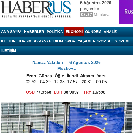
6 Ağustos 2026
perşembe
08:37
Moskova
haberrus.ru
ANA SAYFA
HABERLER
POLITIKA
EKONOMI
GÜNDEM
ANALIZ
KÜLTÜR
TURIZM
AVRASYA
BILIM
SPOR
YAŞAM
RÖPORTAJ
YORUM
İLETİŞİM
Namaz Vakitleri — 6 Ağustos 2026
←
Moskova
→
Ezan
Güneş
Öğle
İkindi
Akşam
Yatsı
02:52
04:39
12:38
17:57
20:31
00:05
USD
77,9568
EUR
88,9097
TRY
1,6598