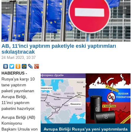
←
→
AB, 11'inci yaptırım paketiyle eski yaptırımları
sıkılaştıracak
24 Mart 2023, 10:37
HABERRUS -
Rusya’ya karşı 10
tane yaptırım
paketi yayınlanan
Avrupa Birliği,
11’inci yaptırım
paketini hazırlıyor.
Avrupa Birliği (AB)
Komisyonu
Başkanı Ursula von
Avrupa Birliği Rusya’ya yeni yaptırımlarda