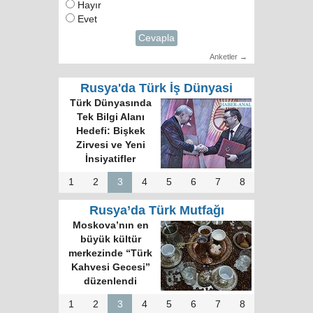
Hayır
Evet
Cevapla
Anketler →
Rusya'da Türk İş Dünyasi
Türk Dünyasında
Tek Bilgi Alanı
Hedefi: Bişkek
Zirvesi ve Yeni
İnsiyatifler
1
2
3
4
5
6
7
8
Rusya’da Türk Mutfağı
Moskova’nın en
büyük kültür
merkezinde “Türk
Kahvesi Gecesi”
düzenlendi
1
2
3
4
5
6
7
8