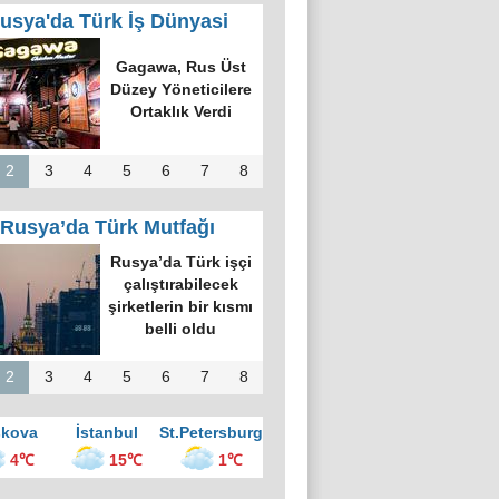
usya'da Türk İş Dünyasi
k Dünyasında
k Bilgi Alanı
defi: Bişkek
rvesi ve Yeni
nsiyatifler
2
3
4
5
6
7
8
Rusya’da Türk Mutfağı
kova’nın en
üyük kültür
ezinde “Türk
vesi Gecesi”
üzenlendi
2
3
4
5
6
7
8
kova
İstanbul
St.Petersburg
4℃
15℃
1℃