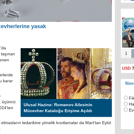
Rusya
için 
evherlerine yasak
(
'da
1
k taşınan
lenen
USD
7
ünlerde
u karar
Sizc
e
Fi
, üçüncü
Ha
Ulusal Hazine: Romanov Ailesinin
2024'ten
Ev
Mücevher Kataloğu Erişime Açıldı
lmasların tedarikine yönelik kısıtlamalar da Mart'tan Eylül
.