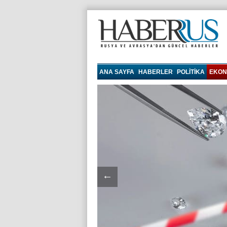
haberrus.ru
ANA SAYFA
HABERLER
POLITIKA
EKON
←