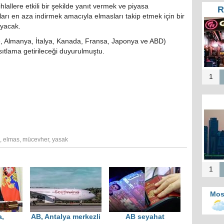
hlallere etkili bir şekilde yanıt vermek ve piyasa
R
kları en aza indirmek amacıyla elmasları takip etmek için bir
Tür
ıyacak.
Te
He
re, Almanya, İtalya, Kanada, Fransa, Japonya ve ABD)
Zi
sıtlama getirileceği duyurulmuştu.
İ
1
Mos
b
merk
,
elmas
,
mücevher
,
yasak
Kah
d
1
Mos
,
AB, Antalya merkezli
AB seyahat