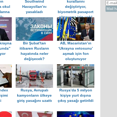
en
Southwind
kurallarını
a okul
Havayolları’nı
değiştiriyor,
larına
yasakladı
biyometrik pasaport
ğı
olmayana izin yok!
Ukrayna
Bir Şubat'tan
AB, Macaristan’ın
nunda”
itibaren Rusların
‘Ukrayna vetosunu’
yor
hayatında neler
aşmak için fon
değişecek?
oluşturuyor
andex
Rusya, Avrupalı
Rusya’da 5 milyon
işimi
kamyonların ülkeye
kişiye yurt dışına
i
giriş yasağını uzattı
çıkış yasağı getirildi