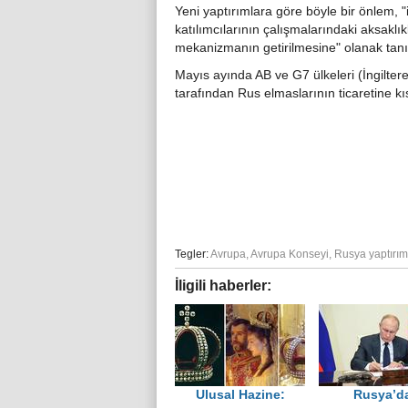
Yeni yaptırımlara göre böyle bir önlem, "i
katılımcılarının çalışmalarındaki aksaklı
mekanizmanın getirilmesine" olanak tan
Mayıs ayında AB ve G7 ülkeleri (İngilte
tarafından Rus elmaslarının ticaretine kı
Tegler:
Avrupa
,
Avrupa Konseyi
,
Rusya yaptırım
İligili haberler:
Ulusal Hazine:
Rusya’da