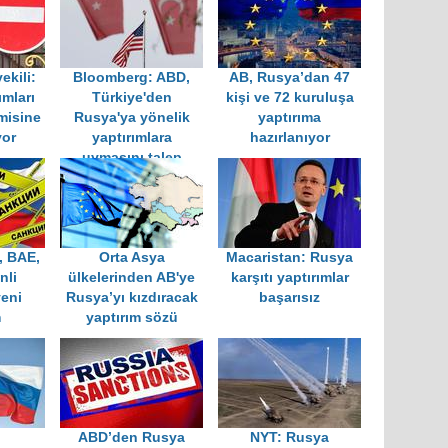
ekili:
Bloomberg: ABD,
AB, Rusya’dan 47
ımları
Türkiye'den
kişi ve 72 kuruluşa
misine
Rusya'ya yönelik
yaptırıma
yor
yaptırımlara
hazırlanıyor
uymasını talep
edecek
, BAE,
Orta Asya
Macaristan: Rusya
nli
ülkelerinden AB'ye
karşıtı yaptırımlar
yeni
Rusya’yı kızdıracak
başarısız
m
yaptırım sözü
,
ABD’den Rusya
NYT: Rusya