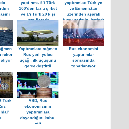
rda
yaptırımı: 5’i Türk
yaptırımları Türkiye
rdım
100’den fazla şirket
ve Ermenistan
masını
ve 1’i Türk 20 kişi
üzerinden aşarak
ı
kara listede
füze üretimini katladı
rağmen
Yaptırımlara rağmen
Rus ekonomisi
 rekor
Rus yerli yolcu
yaptırımlar
alıyor
uçağı, ilk uçuşunu
sonrasında
gerçekleştirdi
toparlanıyor
2 Türk
ABD, Rus
'Rus
ekonomisinin
ihlal'
yaptırımlara
ı
dayandığını kabul
etti