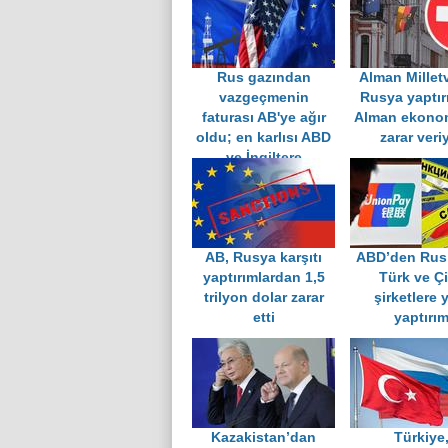
Rus gazından
Alman Milletv
vazgeçmenin
Rusya yaptır
faturası AB'ye ağır
Alman ekono
oldu; en karlısı ABD
zarar veri
ve İngiltere
AB, Rusya karşıtı
ABD’den Rus
yaptırımlardan 1,5
Türk ve Çi
trilyon dolar zarar
şirketlere 
etti
yaptırı
Kazakistan’dan
Türkiye