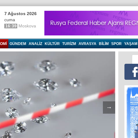
7 Ağustos 2026
cuma
16:39
Moskova
OMI
GÜNDEM
ANALIZ
KÜLTÜR
TURIZM
AVRASYA
BILIM
SPOR
YAŞAM
→