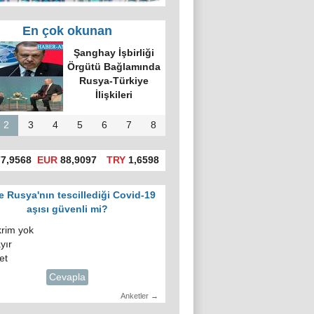
En çok okunan
'da hatalı celp
itiraz e-devlet
gosuslugi)
üzerinden
yapılacak!
2
3
4
5
6
7
8
7,9568
EUR
88,9097
TRY
1,6598
e Rusya'nın tescillediği Covid-19
aşısı güvenli mi?
krim yok
yır
et
Cevapla
Anketler →