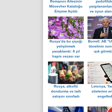
Romanov Ailesinin
pedofilid
Mücevher Kataloğu
yargılananlar
Erişime Açıldı
ve oyun alan
giriş yasa
Rusya’da bu çiçeği
Borrell: AB “
yetiştirmek
tünelinin so
yasaklandı: 8 yıl
ışık görmü
hapis cezası var
Rusya, alkollü
Letonya, Y
dondurma ve tatlı
sitelerine er
satışını sınırladı
engelled