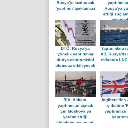
Rusya’yı kızdıracak
yaptırımla
‘yaptırım’ açıklaması
Rusya'ya ya
ettiği suçla
yalanlad
DTÖ: Rusya'ya
Yaptırımlara 
yönelik yaptırımlar
AB, Rusya'dan
dünya ekonomisini
miktarda LNG 
olumsuz etkileyecek
RIA: Ankara,
İngiltere'den 
yaptırımları aşmak
şirketine 
için Moskova’ya
yaptırımları 
yardım ettiği
yaptırım
iddialarını yalanladı