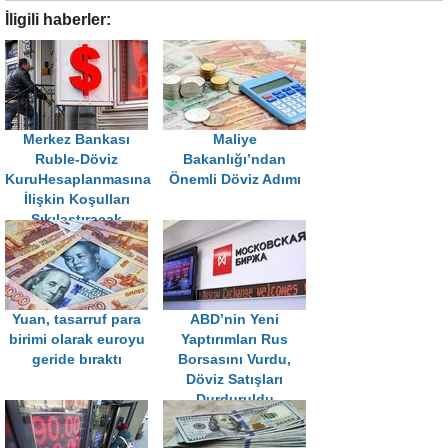
İligili haberler:
Merkez Bankası
Maliye
Ruble-Döviz
Bakanlığı’ndan
KuruHesaplanmasına
Önemli Döviz Adımı
İlişkin Koşulları
Sıkılaştıracak
Yuan, tasarruf para
ABD’nin Yeni
birimi olarak euroyu
Yaptırımları Rus
geride bıraktı
Borsasını Vurdu,
Döviz Satışları
Durduruldu