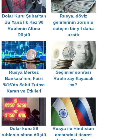
Dolar Kuru Şubat'tan
Rusya, döviz
Bu Yana İlk Kez 90
gelirlerinin zorunlu
Rublenin Altına
satışını bir yıl daha
Düştü
uzattı
Rusya Merkez
Seçimler sonrası
Bankası’nın, Faizi
Ruble zayıflayacak
%16'da Sabit Tutma
mı?
Kararı ve Etkileri
Dolar kuru 89
Rusya ile Hindistan
rublenin altına düştü
arasındaki ticaret