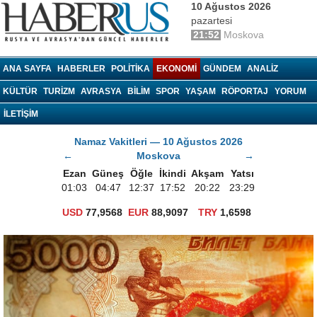
10 Ağustos 2026
pazartesi
21:52
Moskova
haberrus.ru
ANA SAYFA
HABERLER
POLITIKA
EKONOMI
GÜNDEM
ANALIZ
KÜLTÜR
TURIZM
AVRASYA
BILIM
SPOR
YAŞAM
RÖPORTAJ
YORUM
İLETİŞİM
Namaz Vakitleri — 10 Ağustos 2026
←
Moskova
→
Ezan
Güneş
Öğle
İkindi
Akşam
Yatsı
01:03
04:47
12:37
17:52
20:22
23:29
USD
77,9568
EUR
88,9097
TRY
1,6598