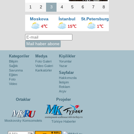
1
2
3
4
5
6
7
8
Moskova
İstanbul
St.Petersburg
4℃
15℃
1℃
Kategoriler
Medya
Kişilikler
Bilişim
Foto Galeri
Yorumlar
Sağlık
Video Galeri
Yazar
Savunma
Karikatürler
Sayfalar
Eğitim
Hakkımızda
Foto
İletişim
Video
Reklam
Arşiv
Ortaklar
Projeler
Moskovsky Komsomolets
Türkiye Haberler