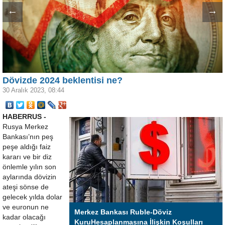
←
→
Dövizde 2024 beklentisi ne?
30 Aralık 2023, 08:44
HABERRUS -
Rusya Merkez
Bankası’nın peş
peşe aldığı faiz
kararı ve bir diz
önlemle yılın son
aylarında dövizin
ateşi sönse de
gelecek yılda dolar
ve euronun ne
Merkez Bankası Ruble-Döviz
kadar olacağı
KuruHesaplanmasına İlişkin Koşulları