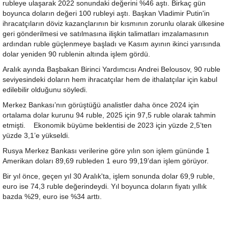
rubleye ulaşarak 2022 sonundaki değerini %46 aştı. Birkaç gün
boyunca doların değeri 100 rubleyi aştı. Başkan Vladimir Putin'in
ihracatçıların döviz kazançlarının bir kısmının zorunlu olarak ülkesine
geri gönderilmesi ve satılmasına ilişkin talimatları imzalamasının
ardından ruble güçlenmeye başladı ve Kasım ayının ikinci yarısında
dolar yeniden 90 rublenin altında işlem gördü.
Aralık ayında Başbakan Birinci Yardımcısı Andrei Belousov, 90 ruble
seviyesindeki doların hem ihracatçılar hem de ithalatçılar için kabul
edilebilir olduğunu söyledi.
Merkez Bankası’nın görüştüğü analistler daha önce 2024 için
ortalama dolar kurunu 94 ruble, 2025 için 97,5 ruble olarak tahmin
etmişti. Ekonomik büyüme beklentisi de 2023 için yüzde 2,5’ten
yüzde 3,1’e yükseldi.
Rusya Merkez Bankası verilerine göre yılın son işlem gününde 1
Amerikan doları 89,69 rubleden 1 euro 99,19’dan işlem görüyor.
Bir yıl önce, geçen yıl 30 Aralık'ta, işlem sonunda dolar 69,9 ruble,
euro ise 74,3 ruble değerindeydi. Yıl boyunca doların fiyatı yıllık
bazda %29, euro ise %34 arttı.