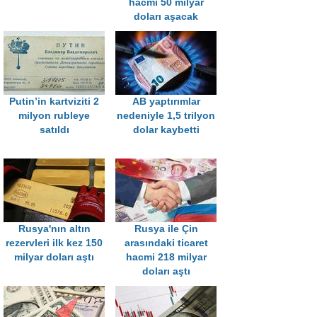
hacmi 50 milyar
doları aşacak
Putin’in kartviziti 2
AB yaptırımlar
milyon rubleye
nedeniyle 1,5 trilyon
satıldı
dolar kaybetti
Rusya'nın altın
Rusya ile Çin
rezervleri ilk kez 150
arasındaki ticaret
milyar doları aştı
hacmi 218 milyar
doları aştı