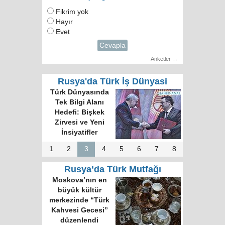
Fikrim yok
Hayır
Evet
Cevapla
Anketler →
Rusya'da Türk İş Dünyasi
Türk Dünyasında
Tek Bilgi Alanı
Hedefi: Bişkek
Zirvesi ve Yeni
İnsiyatifler
1
2
3
4
5
6
7
8
Rusya’da Türk Mutfağı
Moskova’nın en
büyük kültür
merkezinde “Türk
Kahvesi Gecesi”
düzenlendi