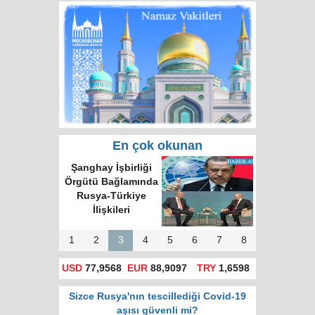
En çok okunan
Şanghay İşbirliği
Örgütü Bağlamında
Rusya-Türkiye
İlişkileri
1
2
3
4
5
6
7
8
USD
77,9568
EUR
88,9097
TRY
1,6598
Sizce Rusya'nın tescillediği Covid-19
aşısı güvenli mi?