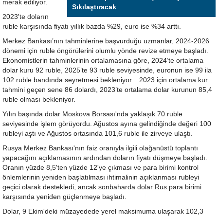
merak ediliyor.
Sıkılaştıracak
2023'te doların
ruble karşısında fiyatı yıllık bazda %29, euro ise %34 arttı.
Merkez Bankası’nın tahminlerine başvurduğu uzmanlar, 2024-2026
dönemi için ruble öngörülerini olumlu yönde revize etmeye başladı.
Ekonomistlerin tahminlerinin ortalamasına göre, 2024’te ortalama
dolar kuru 92 ruble, 2025’te 93 ruble seviyesinde, euronun ise 99 ila
102 ruble bandında seyretmesi bekleniyor. 2023 için ortalama kur
tahmini geçen sene 86 dolardı, 2023’te ortalama dolar kurunun 85,4
ruble olması bekleniyor.
Yılın başında dolar Moskova Borsası'nda yaklaşık 70 ruble
seviyesinde işlem görüyordu. Ağustos ayına gelindiğinde değeri 100
rubleyi aştı ve Ağustos ortasında 101,6 ruble ile zirveye ulaştı.
Rusya Merkez Bankası'nın faiz oranıyla ilgili olağanüstü toplantı
yapacağını açıklamasının ardından doların fiyatı düşmeye başladı.
Oranın yüzde 8,5'ten yüzde 12'ye çıkması ve para birimi kontrol
önlemlerinin yeniden başlatılması ihtimalinin açıklanması rubleyi
geçici olarak destekledi, ancak sonbaharda dolar Rus para birimi
karşısında yeniden güçlenmeye başladı.
Dolar, 9 Ekim'deki müzayedede yerel maksimuma ulaşarak 102,3