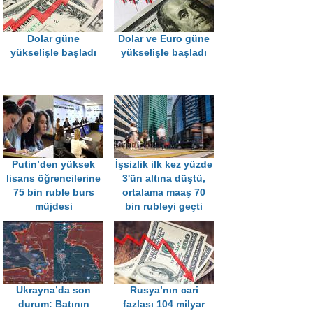
Dolar güne
Dolar ve Euro güne
yükselişle başladı
yükselişle başladı
Putin’den yüksek
İşsizlik ilk kez yüzde
lisans öğrencilerine
3'ün altına düştü,
75 bin ruble burs
ortalama maaş 70
müjdesi
bin rubleyi geçti
Ukrayna’da son
Rusya’nın cari
durum: Batının
fazlası 104 milyar