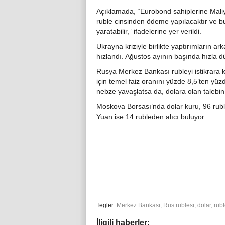
Açıklamada, “Eurobond sahiplerine Maliy
ruble cinsinden ödeme yapılacaktır ve bu 
yaratabilir,” ifadelerine yer verildi.
Ukrayna kriziyle birlikte yaptırımların a
hızlandı. Ağustos ayının başında hızla dü
Rusya Merkez Bankası rubleyi istikrara 
için temel faiz oranını yüzde 8,5’ten yüzd
nebze yavaşlatsa da, dolara olan talebin 
Moskova Borsası’nda dolar kuru, 96 rubl
Yuan ise 14 rubleden alıcı buluyor.
Tegler:
Merkez Bankası
,
Rus rublesi
,
dolar
,
rub
İligili haberler: