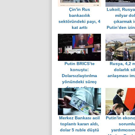
Çin'in Rus
Lukoil, Rusya
bankacılık
milyar do
sektöründeki payı, 4
çıkarmak i
kat arttı
Putin’den izin
Putin BRICS’te
Rusya, 4,2 m
konuştu:
dolarlık si
Dolarsızlaştırılma
anlaşması im
yönündeki süreç
devam ediyor
Merkez Bankası acil
Putin'in ekon
toplantı kararı aldı,
soruml
dolar 5 ruble düştü
yardımcısı