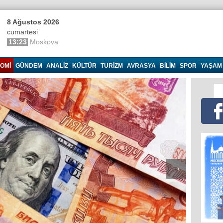
8 Ağustos 2026
cumartesi
13:23
Moskova
OMI
GÜNDEM
ANALIZ
KÜLTÜR
TURIZM
AVRASYA
BILIM
SPOR
YAŞAM
→