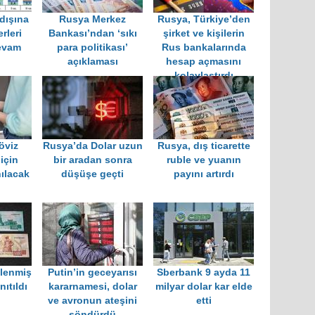
 dışına
Rusya Merkez
Rusya, Türkiye’den
rleri
Bankası’ndan ‘sıkı
şirket ve kişilerin
evam
para politikası’
Rus bankalarında
açıklaması
hesap açmasını
kolaylaştırdı
öviz
Rusya’da Dolar uzun
Rusya, dış ticarette
için
bir aradan sonra
ruble ve yuanın
nılacak
düşüşe geçti
payını artırdı
lenmiş
Putin’in geceyarısı
Sberbank 9 ayda 11
ıtıldı
kararnamesi, dolar
milyar dolar kar elde
ve avronun ateşini
etti
söndürdü