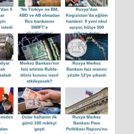
'dan 5
‘Ne Türkiye ne BM,
Rusya’dan
lar
ABD ve AB olmadan
Kırgızistan’da eğitim
çin
Rus bankasını
hamlesi: 9 yeni okul
 istedi
SWIFT’e
açıyor, bütçe 500
döndüremez’
milyon dolar
ilyar
Merkez Bankası'nın
Rusya Merkez
lah
faiz artırımı Ruble-
Bankası faiz oranını
zaladı
döviz kurunu nasıl
yüzde 12'ye çıkardı
etkileyecek?
omiden
Dolar haftanın ilk
Rusya Merkez
u
günü 100 rubleyi
Bankası Para
ndan
geçti
Politikası Raporu'nu