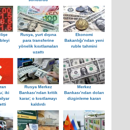
lişe
Rusya, yurt dışına
Ekonomi
bleyi
para transferine
Bakanlığı’ndan yeni
yönelik kısıtlamaları
ruble tahmini
uzattı
rarı
Rusya Merkez
Merkez
; iki
Bankası’ndan kritik
Bankası’ndan doları
ilyar
karar; o kısıtlamayı
dizginleme kararı
etti
kaldırdı