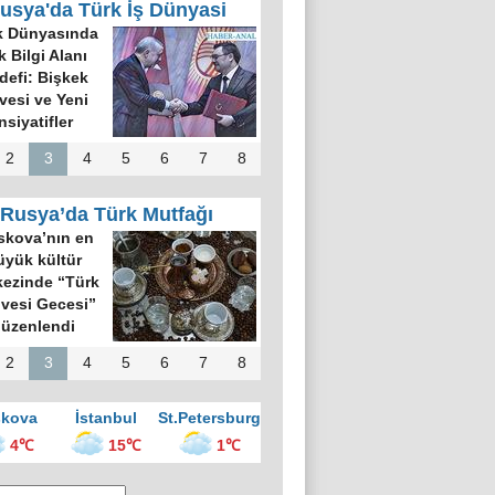
usya'da Türk İş Dünyasi
k Dünyasında
k Bilgi Alanı
defi: Bişkek
rvesi ve Yeni
nsiyatifler
2
3
4
5
6
7
8
Rusya’da Türk Mutfağı
kova’nın en
üyük kültür
ezinde “Türk
vesi Gecesi”
üzenlendi
2
3
4
5
6
7
8
kova
İstanbul
St.Petersburg
4℃
15℃
1℃