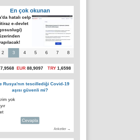
En çok okunan
'da hatalı celp
itiraz e-devlet
gosuslugi)
üzerinden
yapılacak!
2
3
4
5
6
7
8
7,9568
EUR
88,9097
TRY
1,6598
e Rusya'nın tescillediği Covid-19
aşısı güvenli mi?
krim yok
yır
et
Cevapla
Anketler →