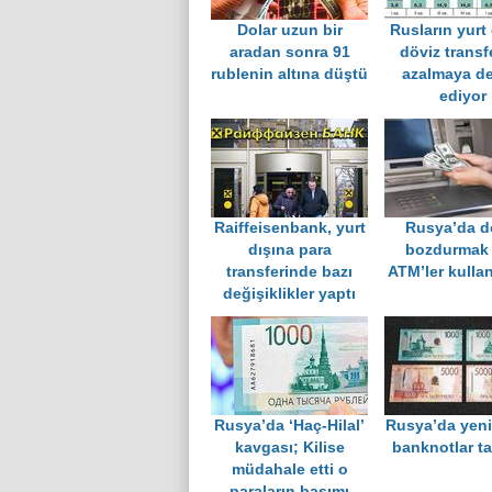
Dolar uzun bir
Rusların yurt
aradan sonra 91
döviz transfe
rublenin altına düştü
azalmaya d
ediyor
Raiffeisenbank, yurt
Rusya’da d
dışına para
bozdurmak 
transferinde bazı
ATM’ler kulla
değişiklikler yaptı
Rusya’da ‘Haç-Hilal’
Rusya’da yeni
kavgası; Kilise
banknotlar tan
müdahale etti o
paraların basımı