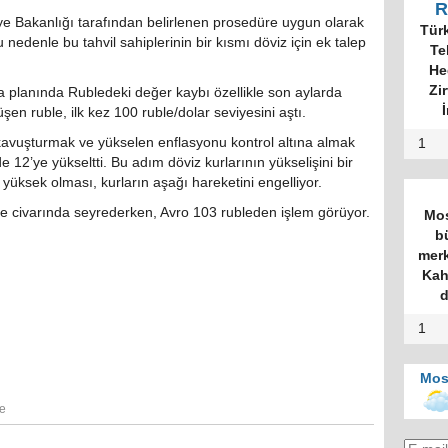
R
e Bakanlığı tarafından belirlenen prosedüre uygun olarak
Tür
nedenle bu tahvil sahiplerinin bir kısmı döviz için ek talep
Te
He
Zi
rka planında Rubledeki değer kaybı özellikle son aylarda
İ
şen ruble, ilk kez 100 ruble/dolar seviyesini aştı.
kavuşturmak ve yükselen enflasyonu kontrol altına almak
1
e 12’ye yükseltti. Bu adım döviz kurlarının yükselişini bir
yüksek olması, kurların aşağı hareketini engelliyor.
e civarında seyrederken, Avro 103 rubleden işlem görüyor.
Mos
b
merk
Kah
d
1
Mos
le