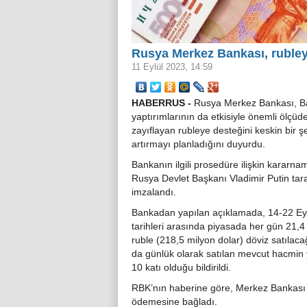
Rusya Merkez Bankası, rubley
11 Eylül 2023, 14:59
HABERRUS -
Rusya Merkez Bankası, Ba
yaptırımlarının da etkisiyle önemli ölçüd
zayıflayan rubleye desteğini keskin bir ş
artırmayı planladığını duyurdu.
Bankanın ilgili prosedüre ilişkin kararna
Rusya Devlet Başkanı Vladimir Putin tar
imzalandı.
Bankadan yapılan açıklamada, 14-22 Ey
tarihleri arasında piyasada her gün 21,4
ruble (218,5 milyon dolar) döviz satılac
da günlük olarak satılan mevcut hacmin 
10 katı olduğu bildirildi.
RBK’nın haberine göre, Merkez Bankası b
ödemesine bağladı.