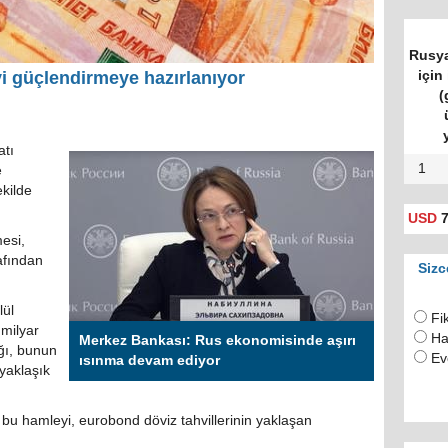
Rusya
için 
i güçlendirmeye hazırlanıyor
(
tı
1
e
ekilde
USD
7
mesi,
afından
Sizc
lül
Fi
 milyar
Ha
Merkez Bankası: Rus ekonomisinde aşırı
ağı, bunun
Ev
ısınma devam ediyor
yaklaşık
u hamleyi, eurobond döviz tahvillerinin yaklaşan