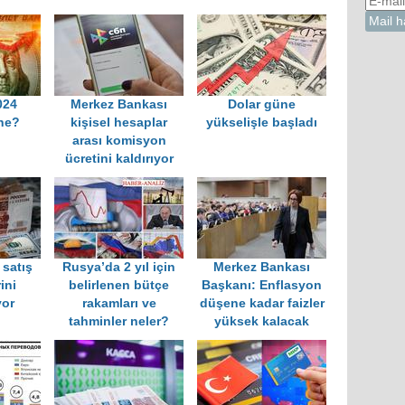
024
Merkez Bankası
Dolar güne
 ne?
kişisel hesaplar
yükselişle başladı
arası komisyon
ücretini kaldırıyor
 satış
Rusya’da 2 yıl için
Merkez Bankası
ini
belirlenen bütçe
Başkanı: Enflasyon
yor
rakamları ve
düşene kadar faizler
tahminler neler?
yüksek kalacak