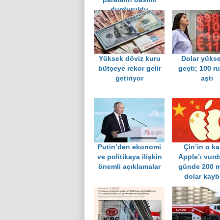
durduruldu
Yüksek döviz kuru
Dolar yükse
bütçeye rekor gelir
geçti; 100 ru
getiriyor
aştı
Putin’den ekonomi
Çin’in o ka
ve politikaya ilişkin
Apple’ı vurdu
önemli açıklamalar
günde 200 m
dolar kayb